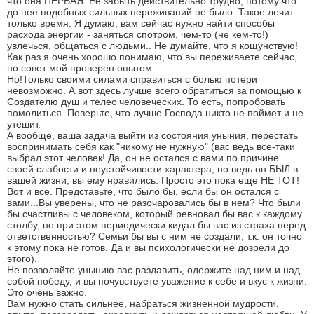
что она ПЕРВАЯ. Ее забыть действительно трудно, потому что
до нее подобных сильных переживаний не было. Такое лечит
только время. Я думаю, вам сейчас нужно найти способы
расхода энергии - заняться спотром, чем-то (не кем-то!)
увлечься, общаться с людьми.. Не думайте, что я кощунствую!
Как раз я очень хорошо понимаю, что вы переживаете сейчас,
но совет мой проверен опытом.
Но!Только своими силами справиться с болью потери
невозможно. А вот здесь лучше всего обратиться за помощью к
Создателю душ и телес человеческих. То есть, попробовать
помолиться. Поверьте, что лучше Господа никто не поймет и не
утешит.
А вообще, ваша задача выйти из состояния уныния, перестать
воспринимать себя как "никому не нужную" (вас ведь все-таки
выбрал этот человек! Да, он не остался с вами по причине
своей слабости и неустойчивости характера, но ведь он БЫЛ в
вашей жизни, вы ему нравились. Просто это пока еще НЕ ТОТ!
Вот и все. Представьте, что было бы, если бы он остался с
вами...Вы уверены, что не разочаровались бы в нем? Что были
бы счастливы с человеком, который ревновал бы вас к каждому
столбу, но при этом периодически кидал бы вас из страха перед
ответственностью? Семьи бы вы с ним не создали, т.к. он точно
к этому пока не готов. Да и вы психологически не дозрели до
этого).
Не позволяйте унынию вас раздавить, одержите над ним и над
собой победу, и вы почувствуете уважение к себе и вкус к жизни.
Это очень важно.
Вам нужно стать сильнее, набраться жизненной мудрости,