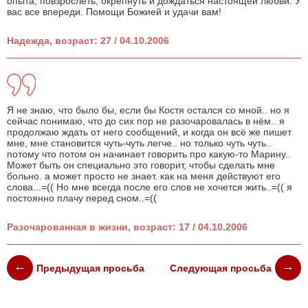
опыта, повзрослеть, окрепнуть и дождаться настоящей любви. У
вас все впереди. Помощи Божией и удачи вам!
Надежда, возраст: 27 / 04.10.2006
Я не знаю, что было бы, если бы Костя остался со мной.. но я
сейчас понимаю, что до сих пор не разочаровалась в нём.. я
продолжаю ждать от него сообщений, и когда он всё же пишет
мне, мне становится чуть-чуть легче.. но только чуть чуть..
потому что потом он начинает говорить про какую-то Марину..
Может быть он специально это говорит, чтобы сделать мне
больно. а может просто не знает. как на меня действуют его
слова...=(( Но мне всегда после его слов не хочется жить..=(( я
постоянно плачу перед сном..=((
Разочарованная в жизни, возраст: 17 / 04.10.2006
Предыдущая просьба
Следующая просьба