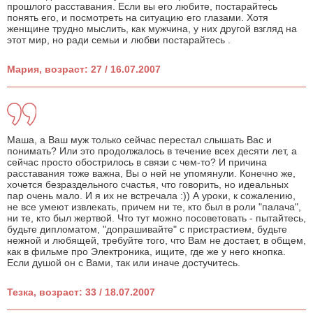
прошлого расставания. Если вы его любите, постарайтесь
понять его, и посмотреть на ситуацию его глазами. Хотя
женщине трудно мыслить, как мужчина, у них другой взгляд на
этот мир, но ради семьи и любви постарайтесь .
Мария, возраст: 27 / 16.07.2007
Маша, а Ваш муж только сейчас перестал слышать Вас и
понимать? Или это продолжалось в течение всех десяти лет, а
сейчас просто обострилось в связи с чем-то? И причина
расставания тоже важна, Вы о ней не упомянули. Конечно же,
хочется безраздельного счастья, что говорить, но идеальных
пар очень мало. И я их не встречала :)) А уроки, к сожалению,
не все умеют извлекать, причем ни те, кто был в роли "палача",
ни те, кто был жертвой. Что тут можно посоветовать - пытайтесь,
будьте дипломатом, "допрашивайте" с пристрастием, будьте
нежной и любящей, требуйте того, что Вам не достает, в общем,
как в фильме про Электроника, ищите, где же у него кнопка.
Если душой он с Вами, так или иначе достучитесь.
Тезка, возраст: 33 / 18.07.2007