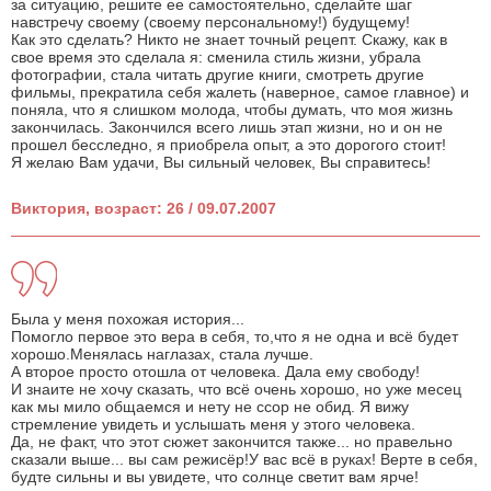
за ситуацию, решите ее самостоятельно, сделайте шаг
навстречу своему (своему персональному!) будущему!
Как это сделать? Никто не знает точный рецепт. Скажу, как в
свое время это сделала я: сменила стиль жизни, убрала
фотографии, стала читать другие книги, смотреть другие
фильмы, прекратила себя жалеть (наверное, самое главное) и
поняла, что я слишком молода, чтобы думать, что моя жизнь
закончилась. Закончился всего лишь этап жизни, но и он не
прошел бесследно, я приобрела опыт, а это дорогого стоит!
Я желаю Вам удачи, Вы сильный человек, Вы справитесь!
Виктория, возраст: 26 / 09.07.2007
Была у меня похожая история...
Помогло первое это вера в себя, то,что я не одна и всё будет
хорошо.Менялась наглазах, стала лучше.
А второе просто отошла от человека. Дала ему свободу!
И знаите не хочу сказать, что всё очень хорошо, но уже месец
как мы мило общаемся и нету не ссор не обид. Я вижу
стремление увидеть и услышать меня у этого человека.
Да, не факт, что этот сюжет закончится также... но правельно
сказали выше... вы сам режисёр!У вас всё в руках! Верте в себя,
будте сильны и вы увидете, что солнце светит вам ярче!