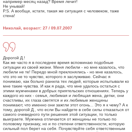
например месяц назад? Время лечит!
Не унывай!
P.S. А вообще, кстати, такая же ситуация с человеком, таже
стена!
Николай, возраст: 27 / 09.07.2007
Дорогой Д.!
Как же часто я в последнее время вспоминаю подобные
ситуации из своей жизни. Меня любили - но мне казалось, что
любили не те! Передо мной преклонялись - но мне казалось,
что это не то чувство, которого я заслуживаю. Сейчас я
понимаю, как больно ранила тех людей, которые испытывали ко
мне такие чувства. И как я рада, что мне удалось остаться с
этими мужчинами в добрых приятельских отношениях. Теперь у
каждого из них - семья, любимая и любящая жена, детки, они
счастливы, их глаза светятся и их любимые женщины
понимают, что именно они зажгли этот огонь... Это я к чему? А к
тому, дорогой Д., что если Вы найдете в себе силы отказаться от
самого очевидного пути решения этой ситуации, то только
выиграете. Мужчина отличается от женщины не только по
половому признаку, но и по степени ответственности, которую
сильный пол берет на себя. Почувствуйте себя ответственным