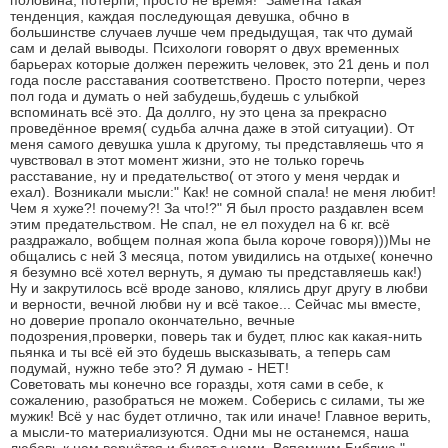
половина, потерпи, просто не время!" Заметна такая
тенденция, каждая последующая девушка, обчно в
большинстве случаев лучше чем предыдущая, так что думай
сам и делай выводы. Психологи говорят о двух временных
барьерах которые должен пережить человек, это 21 день и пол
года после расставания соответствено. Просто потерпи, через
пол года и думать о ней забудешь,будешь с улыбкой
вспоминать всё это. Да доллго, ну это цена за прекрасно
проведённое время( судьба алчна даже в этой ситуации). От
меня самого девушка ушла к другому, ты представляешь что я
чувствовал в этот момент жизни, это не только горечь
расставание, ну и предательство( от этого у меня чердак и
ехал). Возникали мысли:" Как! не сомной спала! не меня любит!
Чем я хуже?! почему?! За что!?" Я был просто раздавлен всем
этим предательством. Не спал, не ел похудел на 6 кг. всё
раздражало, вобщем полная жопа была короче говоря)))Мы не
общались с ней 3 месяца, потом увидились на отдыхе( конечно
я безумно всё хотел вернуть, я думаю ты представляешь как!)
Ну и закрутилось всё вроде заново, клялись друг другу в любви
и верности, вечной любви ну и всё такое... Сейчас мы вместе,
но доверие пропало окончательно, вечные
подозрения,проверки, поверь так и будет, плюс как какая-нить
пьянка и ты всё ей это будешь высказывать, а теперь сам
подумай, нужно тебе это? Я думаю - НЕТ!
Советовать мы конечно все горазды, хотя сами в себе, к
сожалению, разобраться не можем. Соберись с силами, ты же
мужик! Всё у нас будет отлично, так или иначе! Главное верить,
а мысли-то материализуются. Одни мы не останемся, наша