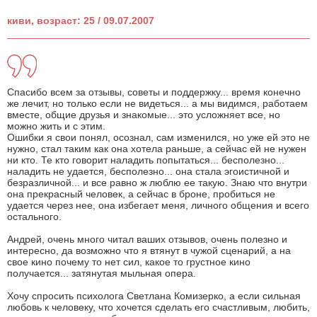
киви, возраст: 25 / 09.07.2007
Спасибо всем за отзывы, советы и поддержку... время конечно
же лечит, но только если не видеться... а мы видимся, работаем
вместе, общие друзья и знакомые... это усложняет все, но
можно жить и с этим.
Ошибки я свои понял, осознал, сам изменился, но уже ей это не
нужно, стал таким как она хотела раньше, а сейчас ей не нужен
ни кто. Те кто говорит наладить попытаться... бесполезно...
наладить не удается, бесполезно... она стала эгоистичной и
безразличной... и все равно ж люблю ее такую. Знаю что внутри
она прекрасный человек, а сейчас в броне, пробиться не
удается через нее, она избегает меня, личного общения и всего
остального.
Андрей, очень много читал ваших отзывов, очень полезно и
интересно, да возможно что я втянут в чужой сценарий, а на
свое кино почему то нет сил, какое то грустное кино
получается... затянутая мыльная опера.
Хочу спросить психолога Светлана Комизерко, а если сильная
любовь к человеку, что хочется сделать его счастливым, любить,