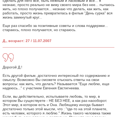
сделать для него все, быть нежным и ласковым и все... я
незнаю, просто реально не вижу своего мира без нее... пытаюсь
жить, но плохо получается... незнаю что делать, как жить, как
работать, просто жизнь превратилась в фильм "День сурка" вся
жизнь замкнутый круг...
Еще раз спасибо за позитивные советы и слова поддержки...
стараюсь, плохо получается, но стараюсь.
Д., возраст: 27 / 11.07.2007
Дорогой Д.!
Есть другой фильм, достаточно интересный по содержанию и
смыслу. Возможно Вы сможете отыскать ответы на свои
вопросы: как жить, что делать? Называется "Еще люблю, еще
надеюсь..." с участием Евгения Евстигнеева.
Если, вы действительно, испытываете любовь, то мир, в
котором Вы существуете - НЕ БЕЗ НЕЕ, а как раз наооборот.
Этот мир, в котором есть и Она. Любящему иногда бывает
достаточно только этой мысли, что : "где-то на этой планете,
есть человек, которого я люблю." Жизнь такого человека также