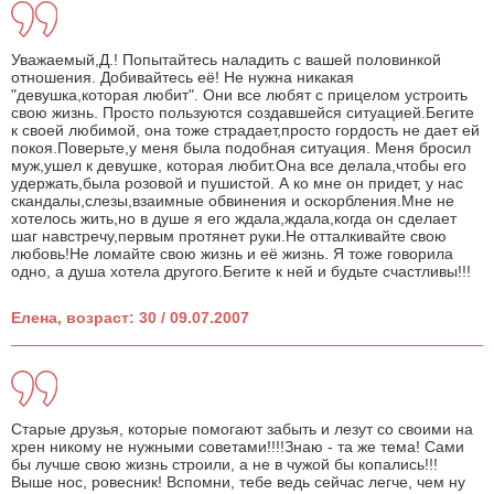
Уважаемый,Д.! Попытайтесь наладить с вашей половинкой
отношения. Добивайтесь её! Не нужна никакая
"девушка,которая любит". Они все любят с прицелом устроить
свою жизнь. Просто пользуются создавшейся ситуацией.Бегите
к своей любимой, она тоже страдает,просто гордость не дает ей
покоя.Поверьте,у меня была подобная ситуация. Меня бросил
муж,ушел к девушке, которая любит.Она все делала,чтобы его
удержать,была розовой и пушистой. А ко мне он придет, у нас
скандалы,слезы,взаимные обвинения и оскорбления.Мне не
хотелось жить,но в душе я его ждала,ждала,когда он сделает
шаг навстречу,первым протянет руки.Не отталкивайте свою
любовь!Не ломайте свою жизнь и её жизнь. Я тоже говорила
одно, а душа хотела другого.Бегите к ней и будьте счастливы!!!
Елена, возраст: 30 / 09.07.2007
Старые друзья, которые помогают забыть и лезут со своими на
хрен никому не нужными советами!!!!Знаю - та же тема! Сами
бы лучше свою жизнь строили, а не в чужой бы копались!!!
Выше нос, ровесник! Вспомни, тебе ведь сейчас легче, чем ну