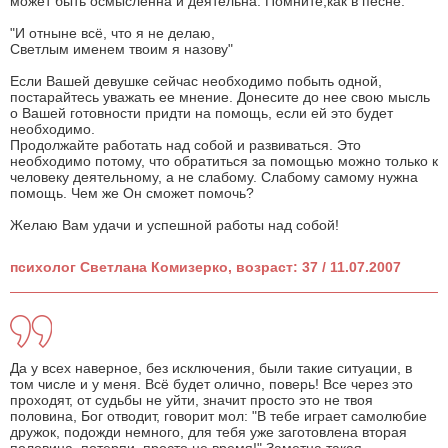
может быть осмысленна и деятельна. Помните,как в песне:
"И отныне всё, что я не делаю,
Светлым именем твоим я назову"
Если Вашей девушке сейчас необходимо побыть одной,
постарайтесь уважать ее мнение. Донесите до нее свою мысль
о Вашей готовности придти на помощь, если ей это будет
необходимо.
Продолжайте работать над собой и развиваться. Это
необходимо потому, что обратиться за помощью можно только к
человеку деятельному, а не слабому. Слабому самому нужна
помощь. Чем же Он сможет помочь?
Желаю Вам удачи и успешной работы над собой!
психолог Светлана Комизерко, возраст: 37 / 11.07.2007
Да у всех наверное, без исключения, были такие ситуации, в
том числе и у меня. Всё будет олично, поверь! Все через это
проходят, от судьбы не уйти, значит просто это не твоя
половина, Бог отводит, говорит мол: "В тебе играет самолюбие
дружок, подожди немного, для тебя уже заготовлена вторая