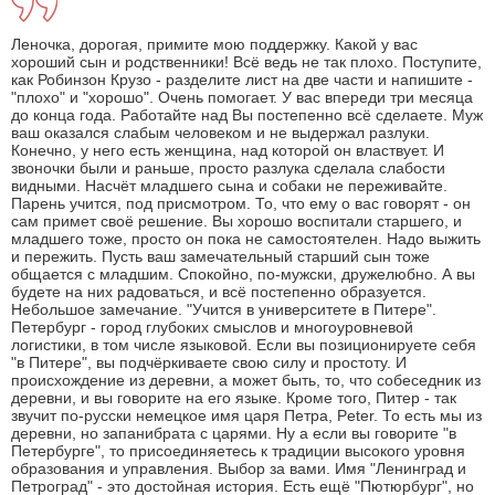
Леночка, дорогая, примите мою поддержку. Какой у вас
хороший сын и родственники! Всё ведь не так плохо. Поступите,
как Робинзон Крузо - разделите лист на две части и напишите -
"плохо" и "хорошо". Очень помогает. У вас впереди три месяца
до конца года. Работайте над Вы постепенно всё сделаете. Муж
ваш оказался слабым человеком и не выдержал разлуки.
Конечно, у него есть женщина, над которой он властвует. И
звоночки были и раньше, просто разлука сделала слабости
видными. Насчёт младшего сына и собаки не переживайте.
Парень учится, под присмотром. То, что ему о вас говорят - он
сам примет своё решение. Вы хорошо воспитали старшего, и
младшего тоже, просто он пока не самостоятелен. Надо выжить
и пережить. Пусть ваш замечательный старший сын тоже
общается с младшим. Спокойно, по-мужски, дружелюбно. А вы
будете на них радоваться, и всё постепенно образуется.
Небольшое замечание. "Учится в университете в Питере".
Петербург - город глубоких смыслов и многоуровневой
логистики, в том числе языковой. Если вы позиционируете себя
"в Питере", вы подчёркиваете свою силу и простоту. И
происхождение из деревни, а может быть, то, что собеседник из
деревни, и вы говорите на его языке. Кроме того, Питер - так
звучит по-русски немецкое имя царя Петра, Peter. То есть мы из
деревни, но запанибрата с царями. Ну а если вы говорите "в
Петербурге", то присоединяетесь к традиции высокого уровня
образования и управления. Выбор за вами. Имя "Ленинград и
Петроград" - это достойная история. Есть ещё "Пютюрбург", но