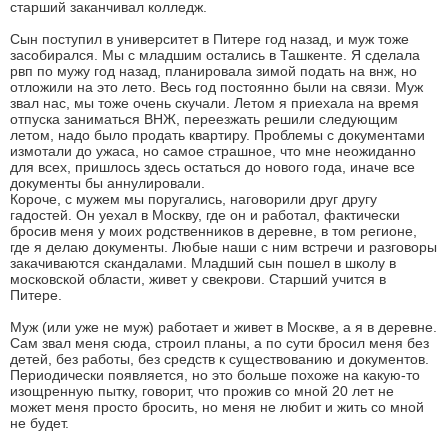
старший заканчивал колледж.
Сын поступил в университет в Питере год назад, и муж тоже
засобирался. Мы с младшим остались в Ташкенте. Я сделала
рвп по мужу год назад, планировала зимой подать на внж, но
отложили на это лето. Весь год постоянно были на связи. Муж
звал нас, мы тоже очень скучали. Летом я приехала на время
отпуска заниматься ВНЖ, переезжать решили следующим
летом, надо было продать квартиру. Проблемы с документами
измотали до ужаса, но самое страшное, что мне неожиданно
для всех, пришлось здесь остаться до нового года, иначе все
документы бы аннулировали.
Короче, с мужем мы поругались, наговорили друг другу
гадостей. Он уехал в Москву, где он и работал, фактически
бросив меня у моих родственников в деревне, в том регионе,
где я делаю документы. Любые наши с ним встречи и разговоры
закачиваются скандалами. Младший сын пошел в школу в
московской области, живет у свекрови. Старший учится в
Питере.
Муж (или уже не муж) работает и живет в Москве, а я в деревне.
Сам звал меня сюда, строил планы, а по сути бросил меня без
детей, без работы, без средств к существованию и документов.
Периодически появляется, но это больше похоже на какую-то
изощренную пытку, говорит, что прожив со мной 20 лет не
может меня просто бросить, но меня не любит и жить со мной
не будет.