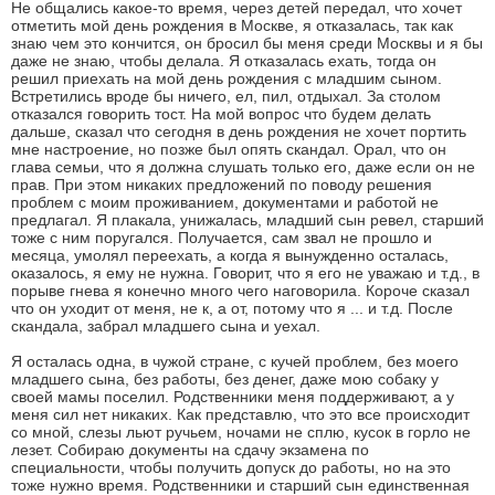
Не общались какое-то время, через детей передал, что хочет
отметить мой день рождения в Москве, я отказалась, так как
знаю чем это кончится, он бросил бы меня среди Москвы и я бы
даже не знаю, чтобы делала. Я отказалась ехать, тогда он
решил приехать на мой день рождения с младшим сыном.
Встретились вроде бы ничего, ел, пил, отдыхал. За столом
отказался говорить тост. На мой вопрос что будем делать
дальше, сказал что сегодня в день рождения не хочет портить
мне настроение, но позже был опять скандал. Орал, что он
глава семьи, что я должна слушать только его, даже если он не
прав. При этом никаких предложений по поводу решения
проблем с моим проживанием, документами и работой не
предлагал. Я плакала, унижалась, младший сын ревел, старший
тоже с ним поругался. Получается, сам звал не прошло и
месяца, умолял переехать, а когда я вынужденно осталась,
оказалось, я ему не нужна. Говорит, что я его не уважаю и т.д., в
порыве гнева я конечно много чего наговорила. Короче сказал
что он уходит от меня, не к, а от, потому что я ... и т.д. После
скандала, забрал младшего сына и уехал.
Я осталась одна, в чужой стране, с кучей проблем, без моего
младшего сына, без работы, без денег, даже мою собаку у
своей мамы поселил. Родственники меня поддерживают, а у
меня сил нет никаких. Как представлю, что это все происходит
со мной, слезы льют ручьем, ночами не сплю, кусок в горло не
лезет. Собираю документы на сдачу экзамена по
специальности, чтобы получить допуск до работы, но на это
тоже нужно время. Родственники и старший сын единственная