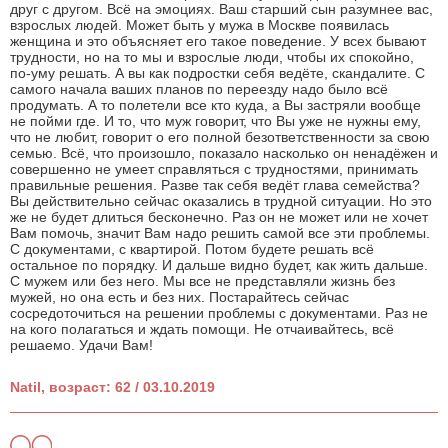
друг с другом. Всё на эмоциях. Ваш старший сын разумнее вас,
взрослых людей. Может быть у мужа в Москве появилась
женщина и это объясняет его такое поведение. У всех бывают
трудности, но на то мы и взрослые люди, чтобы их спокойно,
по-уму решать. А вы как подростки себя ведёте, скандалите. С
самого начала ваших планов по переезду надо было всё
продумать. А то полетели все кто куда, а Вы застряли вообще
не пойми где. И то, что муж говорит, что Вы уже не нужны ему,
что не любит, говорит о его полной безответственности за свою
семью. Всё, что произошло, показало насколько он ненадёжен и
совершенно не умеет справляться с трудностями, принимать
правильные решения. Разве так себя ведёт глава семейства?
Вы действительно сейчас оказались в трудной ситуации. Но это
же не будет длиться бесконечно. Раз он не может или не хочет
Вам помочь, значит Вам надо решить самой все эти проблемы.
С документами, с квартирой. Потом будете решать всё
остальное по порядку. И дальше видно будет, как жить дальше.
С мужем или без него. Мы все не представляли жизнь без
мужей, но она есть и без них. Постарайтесь сейчас
сосредоточиться на решении проблемы с документами. Раз не
на кого полагаться и ждать помощи. Не отчаивайтесь, всё
решаемо. Удачи Вам!
Natil, возраст: 62 / 03.10.2019