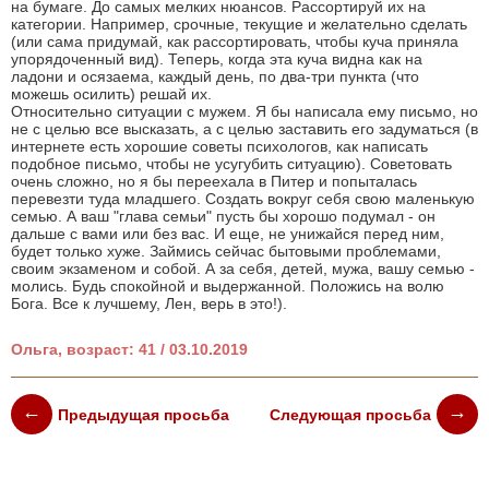
на бумаге. До самых мелких нюансов. Рассортируй их на
категории. Например, срочные, текущие и желательно сделать
(или сама придумай, как рассортировать, чтобы куча приняла
упорядоченный вид). Теперь, когда эта куча видна как на
ладони и осязаема, каждый день, по два-три пункта (что
можешь осилить) решай их.
Относительно ситуации с мужем. Я бы написала ему письмо, но
не с целью все высказать, а с целью заставить его задуматься (в
интернете есть хорошие советы психологов, как написать
подобное письмо, чтобы не усугубить ситуацию). Советовать
очень сложно, но я бы переехала в Питер и попыталась
перевезти туда младшего. Создать вокруг себя свою маленькую
семью. А ваш "глава семьи" пусть бы хорошо подумал - он
дальше с вами или без вас. И еще, не унижайся перед ним,
будет только хуже. Займись сейчас бытовыми проблемами,
своим экзаменом и собой. А за себя, детей, мужа, вашу семью -
молись. Будь спокойной и выдержанной. Положись на волю
Бога. Все к лучшему, Лен, верь в это!).
Ольга, возраст: 41 / 03.10.2019
Предыдущая просьба
Следующая просьба