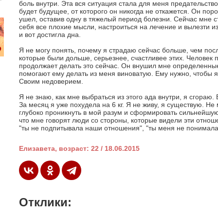
боль внутри. Эта вся ситуация стала для меня предательство
будет будущее, от которого он никогда не откажется. Он пор
ушел, оставив одну в тяжелый период болезни. Сейчас мне с
себя все плохие мысли, настроиться на лечение и вылезти и
и вот достигла дна.
Я не могу понять, почему я страдаю сейчас больше, чем по
которые были дольше, серьезнее, счастливее этих. Человек
продолжает делать это сейчас. Он внушил мне определенные
помогают ему делать из меня виноватую. Ему нужно, чтобы я
Своим недоверием.
Я не знаю, как мне выбраться из этого ада внутри, я сгораю.
За месяц я уже похудела на 6 кг. Я не живу, я существую. Не 
глубоко проникнуть в мой разум и сформировать сильнейшую 
что мне говорят люди со стороны, которые видели эти отноше
"ты не подпитывала наши отношения", "ты меня не понимала"
Елизавета, возраст: 22 / 18.06.2015
Отклики: