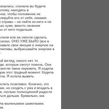
резались: сначала вы будете
оэтому, находясь в
жное, чтобы положение не
лируйте его от себя, никаких
 отравы – не пейте из него и не
ко хуже, вместо лечения
ы от него подальше.
успели или не смогли сделать.
в силах, ОНО УЖЕ БЫЛО (все в
равьте свои эмоции и энергию на
пективы, выбрасывайте энергию в
)
й взгляд, никого нет, то
ди, которые смогут помочь. Они
 смогли такое пережить. Я ходила
дом этот трудный момент. Ходила
гла. Я хотела выжить.
слить позитивно. Конечно, это
ам, но сходить с ума и впадать в
и, сколько полноценной радости
ться дальше. Буквально, как
ала маленькими шажочками,
ке.