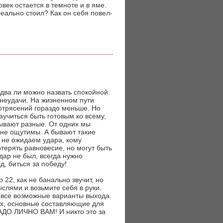
овек остается в темноте и в яме.
реально стоил? Как он себя повел-
едва ли можно назвать спокойной.
неудачи. На жизненном пути
 потрясений гораздо меньше. Но
учиться быть готовым ко всему,
бывают разные. От одних мы
 не ощутимы. А бывают такие
о не ожидаем удара, кому
терять равновесие, но могут быть
дар не был, всегда нужно
д, биться за победу!
 22, как не банально звучит, но
слями и возьмите себя в руки.
 все возможные варианты выхода.
ых, основные составляющие для
ДО ЛИЧНО ВАМ! И никто это за