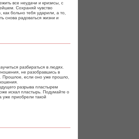
жить все неудачи и кризисы, с
нейшем. Сохраняй чувство
 как больно тебя ударили, а то,
ать снова радоваться жизни и
научиться разбираться в людях.
отношения, не разобравшись в
. Прошлое, если оно уже прошло,
тношения.
дыдущего разрыва пластырем
тоже искал пластырь. Подумайте о
а уже приобрели такой