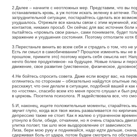
2.Далее – начните с неотложных мер. Представим, что вы по
останавливать кровь, а уж потом искать зеленку в аптечке. П
затруднительной ситуации, постарайтесь сделать все возмо
ухудшалось. Отрежьте все каналы связи с этим мужчиной, изо
контактов, никаких просьб. Он сейчас для вас источник боли и
пытайтесь «промыть свои раны», сами понимаете, будет толь
заражение и ухудшения состояния. Поэтому отползите хотя б
3.Перестаньте винить во всем себя и страдать о том, что не 
Есть ли смысл в самобичевании? Прошлое изменять мы не 
прошлом, примите это) поэтому корить себя смысла нет. Нап
нечто более продуктивное- на будущее. Новые планы и перс
движение, свое развитие (умственное, физическое, духовное
4.Не бойтесь спросить совета. Даже если вокруг вас, на первы
оглянитесь по сторонам – обязательно найдутся опытные лю
расскажут, что они делали в ситуации, подобной вашей и как
по «гостям», спасибо всем кто меня просто слушал и был ря
в церковь. Посетила психолога. Я задействовала все, что смо
5.И, наконец, ищите положительные моменты, старайтесь мы
звучит глупо, когда вся твоя жизнь разваливается по кирпичик
депрессию также не стоит. Как я жалею о утраченном времен
утонуло в боли, обиде, отчаянии, но я очень старалась двига
улитка ползет, так шло мое выздоровление от зависимости.
Лиза, бери мою руку и поднимайся, надо идти дальше, снач
сдерживая боль от удара, потом будем смотреть по обстанов