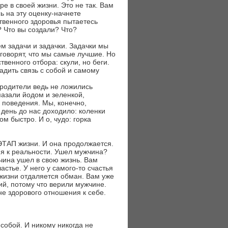
е в своей жизни. Это не так. Вам
 на эту оценку-начнете
твенного здоровья пытаетесь
? Что вы создали? Что?
м задачи и задачки. Задачки мы
 говорят, что мы самые лучшие. Но
венного отбора: скули, но беги.
адить связь с собой и самому
 родители ведь не ложились
мазали йодом и зеленкой,
 поведения. Мы, конечно,
 день до нас доходило: коленки
ом быстро. И о, чудо: горка
 ЭТАП жизни. И она продолжается.
я к реальности. Ушел мужчина?
чина ушел в свою жизнь. Вам
астье. У него у самого-то счастья
й жизни отдаляется обман. Вам уже
ий, потому что верили мужчине.
не здорового отношения к себе.
собой. И никому никогда не