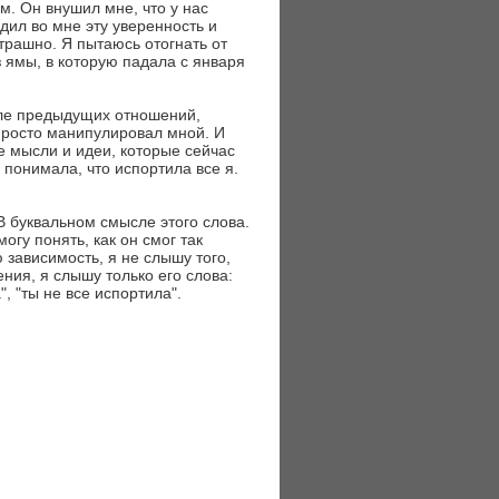
м. Он внушил мне, что у нас
одил во мне эту уверенность и
трашно. Я пытаюсь отогнать от
з ямы, в которую падала с января
сле предыдущих отношений,
 просто манипулировал мной. И
 мысли и идеи, которые сейчас
 понимала, что испортила все я.
 В буквальном смысле этого слова.
могу понять, как он смог так
зависимость, я не слышу того,
ния, я слышу только его слова:
, "ты не все испортила".