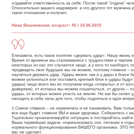
отдавайте ответственность за себя. После такой "отдачи" чел
Относительно вашего недоверия: а что другого тот мужчина 
такое отношение и получил.
Нина Вишневская, возраст: 45 / 18.06.2015
Елизавета, есть такое понятие «держать удар». Нашу жизнь 
Время от времени мы сталкиваемся с трудностями и терпим 
некоторых из нас это случается чаще, а у кого-то наоборот,
предвидеть свое будущее мы не можем, поэтому главное – на
научиться держать удар. Удары жизни, как и у дары в боксе 
можем уклониться или поставить крепкий блок и удары будут
удары( чаще всего мы их получаем когда «открыты» и от ког
доверяем), от которых мы можем пошатнуться, от других – по
удары, от которых можно упасть на землю. Но как бы силен у
находить в себе силы для того, чтобы подняться и идти впере
1.Самое главное – не нервничать и не паниковать. Вам только
все еще будет, главное ВЫ и ваше здоровье. Соберитесь с мы
Тщательно проанализируйте ситуацию и постарайтесь найти
Ваша первейшая задача -нормализовать сон, питание и отд
нормального функционирования ВАШЕГО организма. ЭТО НА
вас не сделает.