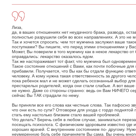
Лиза,
да, в ваших отношениях нет неудачного брака, развода, оста
полностью разрушили себя во всех направлениях. А это не м
Так и хочется спросить: чем тот мужчина заслужил ваше так
поступками? Вы пишите, что перед этими отношениями у Ва
Может, Вы поверили в того мужчину как в некое лекарство о
оправдались: лекарство оказалось ядом.
Так же настораживает тот факт, что мужчина был одновремен
Такое состояние отношений с Вами, как почти побочные для 
прибавили. Получается, что Вы как бы отдали функцию ответ
человеку. А кому нужна такая ответственность за другого че
пока ребенок мал и не может сделать осознанный выбор для
престарелых родителей, когда они стали слабые. А вот ваш
не нужно. Даже со стороны странно: ведь он Вам НИЧЕГО сер
сейчас Вы ТАК страдали по нему.
Вы приняли все его слова как честные слова. Так пафосно зву
что они есть по сути? Отговорки для ухода с гордо поднятой 
стать ему настолько близким стало вашей проблемой.
Что делать? Беречь себя в любом случае, заниматься переза
посещать психолога. С физическим здоровьем известно где 
хороших врачей. С внутренним состоянием по- другому. Нужн
неумеренную боль себе причиняете Вы сама. Вы очень мног