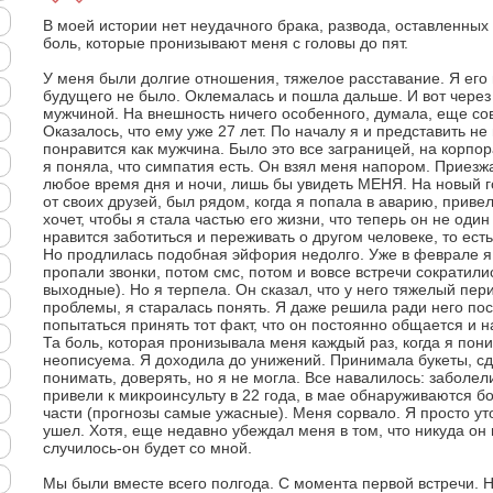
В моей истории нет неудачного брака, развода, оставленных 
боль, которые пронизывают меня с головы до пят.
У меня были долгие отношения, тяжелое расставание. Я его
будущего не было. Оклемалась и пошла дальше. И вот через
мужчиной. На внешность ничего особенного, думала, еще со
Оказалось, что ему уже 27 лет. По началу я и представить не
понравится как мужчина. Было это все заграницей, на корпо
я поняла, что симпатия есть. Он взял меня напором. Приезжа
любое время дня и ночи, лишь бы увидеть МЕНЯ. На новый г
от своих друзей, был рядом, когда я попала в аварию, привел
хочет, чтобы я стала частью его жизни, что теперь он не оди
нравится заботиться и переживать о другом человеке, то есть
Но продлилась подобная эйфория недолго. Уже в феврале я 
пропали звонки, потом смс, потом и вовсе встречи сократили
выходные). Но я терпела. Он сказал, что у него тяжелый пери
проблемы, я старалась понять. Я даже решила ради него по
попытаться принять тот факт, что он постоянно общается и 
Та боль, которая пронизывала меня каждый раз, когда я пони
неописуема. Я доходила до унижений. Принимала букеты, с
понимать, доверять, но я не могла. Все навалилось: заболел
привели к микроинсульту в 22 года, в мае обнаруживаются 
части (прогнозы самые ужасные). Меня сорвало. Я просто уто
ушел. Хотя, еще недавно убеждал меня в том, что никуда он 
случилось-он будет со мной.
Мы были вместе всего полгода. С момента первой встречи.