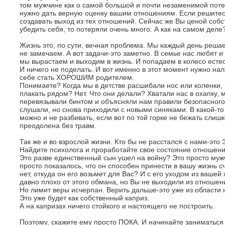
том мужчине как о самой большой и почти незаменимой потер
нужно дать верную оценку вашим отношениям. Если решитесь
создавать выход из тех отношений. Сейчас же Вы ценой собс
убедить себя, то потеряли очень много. А как на самом деле
Жизнь это, по сути, вечная проблема. Мы каждый день решае
не замечаем. А вот задачи-это заметно. В семье нас любят и
мы вырастаем и выходим в жизнь. И попадаем в колесо естест
И ничего не поделать. И вот именно в этот момент нужно нал
себе стать ХОРОШИМ родителем.
Понимаете? Когда мы в детстве расшибали нос или коленки,
плакать рядом? Нет. Что они делали? Хватали нас в охапку, 
перевязывали бинтом и объясняли нам правили безопасного
слушали, но снова приходили с новыми синяками. В какой-то
можно и не разбивать, если вот по той горке не бежать слишк
преодолена без травм.
Так же и во взрослой жизни. Кто бы не расстался с нами-это
Найдите психолога и проработайте свое состояние отношени
Это разве единственный сын ушел на войну? Это просто муж
просто показалось, что он способен принести в вашу жизнь сч
нет, откуда он его возьмет для Вас? И с его уходом из ваше
давно плохо от этого обмана, но Вы не выходили из отношен
Но лимит веры исчерпан. Верить дальше-это уже из области 
Это уже будет как собственный каприз.
А на капризах ничего стойкого и настоящего не построить.
Поэтому, скажите ему просто ПОКА. И начинайте заниматься 