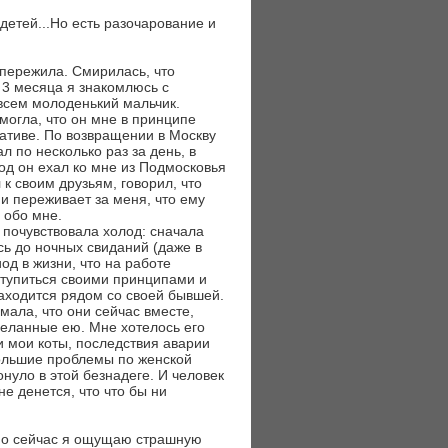
детей...Но есть разочарование и
 пережила. Смирилась, что
 3 месяца я знакомлюсь с
всем молоденький мальчик.
 могла, что он мне в принципе
ративе. По возвращении в Москву
л по несколько раз за день, в
од он ехал ко мне из Подмосковья
 к своим друзьям, говорил, что
н и переживает за меня, что ему
 обо мне.
почувствовала холод: сначала
сь до ночных свиданий (даже в
од в жизни, что на работе
ступиться своими принципами и
находится рядом со своей бывшей.
мала, что они сейчас вместе,
деланные ею. Мне хотелось его
и мои коты, последствия аварии
большие проблемы по женской
нуло в этой безнадеге. И человек
не денется, что что бы ни
 Но сейчас я ощущаю страшную