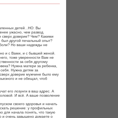
вленных детей...НО: Вы
енее ужасно, чем развод.
ое сверх доверие? Чем? Какими
с был другой печальный опыт?
т боли? Но ваши надежды не
но и с Вами, и с бывшей женой.
него, тоже уверенности Вам не
ственности за себя другому
ловека? Нужна матери за ребенка,
 себя. Нужна детям за
е сверх доверие мужчине было ему
ьезного и не обещал, чтоб
чат его лозунги в ваш адрес. А
головой. И всё. А ваше позволение
пуском своего здоровья и начать
искать решение: у профильных
о для начала понять, что такую
о и очень завышено думаете о