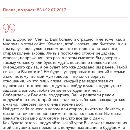
Пелла, возраст: 56 / 02.07.2017
Лайла, дорогая! Сейчас Вам больно и страшно, мне тоже, как и
многим на этом сайте. Хочется, чтобы время шло быстрее, а он
там вдруг проснулся и вспомнил что потерял, а потом полз,
стирая колени вкровь. Жить в постоянно страхе рецидива,
стрессе, напряжении, это раз, а потом сможете Вы доверять
такому человеку или будете ждать постоянно подвоха и его
очередного срыва, а он будет, это уже доказано им ранее. Такой
ли жизни Вы хотите? Не будет тут здоровых отношений и семьи,
знаю, потому что мой муж говорил, что хочет вернуть
отношения, но это лишь слова, каждый раз вздрагивая от
жужжания его телефона, я думала сойду с ума, каждое утро я
задавала вопрос, любит он меня сегодня или нет...
Соберитесь, у Вас есть поддержка, Ваши родители рядом,
подумайте о ним, старайтесь ради нх улыбаться, возвращаться
к жизни, поверьте, они очень переживают.
Найдите себя заново в новом или старом, ничего не бойтесь, в
жизни нет ничего непоправимого, пока человек жив. Вы живы,
меняйте свой мир для себя и тех, кто всегда с Вами.
Как будете готовы, подумайте, какой урок Вы можете вынести из
этой ситуации, как применить полученные знания в будущем, и