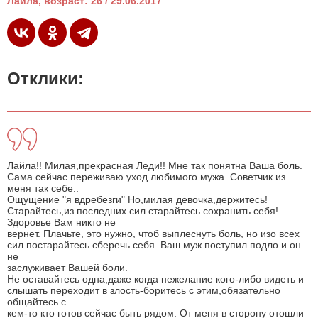
Лайла, возраст: 26 / 29.06.2017
Отклики:
Лайла!! Милая,прекрасная Леди!! Мне так понятна Ваша боль.
Сама сейчас переживаю уход любимого мужа. Советчик из
меня так себе..
Ощущение "я вдребезги" Но,милая девочка,держитесь!
Старайтесь,из последних сил старайтесь сохранить себя!
Здоровье Вам никто не
вернет. Плачьте, это нужно, чтоб выплеснуть боль, но изо всех
сил постарайтесь сберечь себя. Ваш муж поступил подло и он
не
заслуживает Вашей боли.
Не оставайтесь одна,даже когда нежелание кого-либо видеть и
слышать переходит в злость-боритесь с этим,обязательно
общайтесь с
кем-то кто готов сейчас быть рядом. От меня в сторону отошли