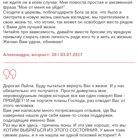
не ждите ни в коем случае. Мне помогла простая и заезженная
фраза "Мое от меня не уйдет".
Сходите в церковь, поблагодарите Бога за все, что было и
смотрите в новую жизнь смелым взглядом, мы притягиваем в
свою жизнь то, что хотим, так может он освободил место рядом
с Вами для лучшей жизни.
Читайте про зависимость, давайте вместе бросим эту вредную
привычку стирать свою личность ради кого то и жить их жизнью.
Желаю Вам удачи, обнимаю!
Александра, возраст: 28 / 03.07.2017
Дорогая Лайла. Буду пытаться вернуть Вас к жизни. И у нас
обязательно это получится. Просто довертись мне,
неровнодушным людям,которые все как один говорят Вам -
ПРОЙДЕТ! И не портите планы Господа, раз отводит Вас от
этого человека.
Вам уже написали много потрясающих отзывов, где Вы
наверняка нашли для себя какие-то слова поддержки,
подходящие именно Вам.
Раз мы все здесь - причины ясны. И это уже хорошо, что мы
ХОТИМ ВЫБРАТЬСЯ ИЗ ЭТОГО СОСТОЯНИЯ. У меня тоже
свежие раны, и я не нашла ни одной похожей истории!! А