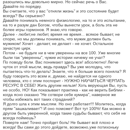
разошлись мы довольно мирно. Но сейчас речь о Вас.
Давайте по порядку.
Вы считаете, что у вас "отняли жизнь" и это состояние будет
всегда? Вы серьезно?
Давайте понимать немного физиологию, на то и это испытание,
на то и разум дан Богом, чтобы вынести урок, а боль эта не
более игры гормонов. Я знаю,что говорю.
Далее - любит,не любит, время не время... всякое бывает, не
спорю, но мы должны понимать, что мужик должен быть
мужиком! Хочет - делает, не делает - не хочет. Остальное
зачастую цирк.
Потом - не будьте ни в чем уверенны на все 100. Уже многие
были так "уверенны", чужие истории ничему не учат?
По поводу боли. Вас понимают здесь все! абсолютно! Легче
чуток от этой мысли, ведь правда? Вы уже молодец, что
пытаетесь что-то делать! Знаете, что я больше всего поняла? Я
буду говорить это всем и, думаю, не найдется ни одного
человека, кто с этим поспорит - НУЖНО НАУЧИТЬСЯ ЧЕРПАТЬ
РЕСУРС В СЕБЕ! Жить другим нельзя! Хоть верующая Вы, пусть
не особо, НО! Как показывает практика - как не верить Библии -
когда ясно сказано "Не сотвори себе кумира", наверное же
чтобы избежать вот таких страданий?
Я долго шла к этим мыслям. Но оно работает!!! Молитесь, когда
прям "зашкаливает"! И оно поможет! Вот тут 100%! Как можно в
другом быть уверенной, когда такие судьбы бывают, что себя не
всегда поймешь?
Поверте нам! Точно пройдет боль! Не бывает всё плохо и
всегда! Вы сами до этого дойдете, возможно,уже потихоньку