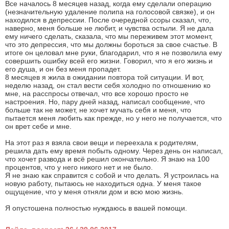
Все началось 8 месяцев назад, когда ему сделали операцию
(незначительную удаление полипа на голосовой связке), и он
находился в депрессии. После очередной ссоры сказал, что,
наверно, меня больше не любит, и чувства остыли. Я не дала
ему ничего сделать, сказала, что мы переживем этот момент,
что это депрессия, что мы должны бороться за свое счастье. В
итоге он целовал мне руки, благодарил, что я не позволила ему
совершить ошибку всей его жизни. Говорил, что я его жизнь и
его душа, и он без меня пропадет.
8 месяцев я жила в ожидании повтора той ситуации. И вот,
неделю назад, он стал вести себя холодно по отношению ко
мне, на расспросы отвечал, что все хорошо просто не
настроения. Но, пару дней назад, написал сообщение, что
больше так не может, не хочет мучать себя и меня, что
пытается меня любить как прежде, но у него не получается, что
он врет себе и мне.
На этот раз я взяла свои вещи и переехала к родителям,
решила дать ему время побыть одному. Через день он написал,
что хочет развода и всё решил окончательно. Я знаю на 100
процентов, что у него никого нет и не было.
Я не знаю как справится с собой и что делать. Я устроилась на
новую работу, пытаюсь не находиться одна. У меня такое
ощущение, что у меня отняли дом и всю мою жизнь.
Я опустошена полностью нуждаюсь в вашей помощи.