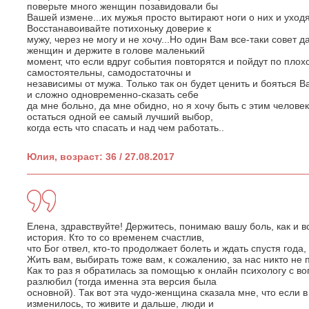
поверьте много женщин позавидовали бы
Вашей измене...их мужья просто вытирают ноги о них и уходя
Восстанавоивайте потихоньку доверие к
мужу, через не могу и не хочу...Но один Вам все-таки совет да
женщин и держите в голове маленький
момент, что если вдруг события повторятся и пойдут по пло
самостоятельны, самодостаточны и
независимы от мужа. Только так он будет ценить и бояться Ва
и сложно одновременно-сказать себе
да мне больно, да мне обидно, но я хочу быть с этим человек
остаться одной ее самый лучший выбор,
когда есть что спасать и над чем работать..
Юлия, возраст: 36 / 27.08.2017
Елена, здравствуйте! Держитесь, понимаю вашу боль, как и вс
история. Кто то со временем счастлив,
что Бог отвел, кто-то продолжает болеть и ждать спустя года,
Жить вам, выбирать тоже вам, к сожалению, за нас никто не
Как то раз я обратилась за помощью к онлайн психологу с в
разлюбил (тогда именна эта версия была
основной). Так вот эта чудо-женщина сказала мне, что если в
изменилось, то живите и дальше, люди и