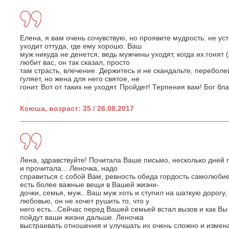
Елена, я вам очень сочувствую, но проявите мудрость: не у
уходит оттуда, где ему хорошо. Ваш
муж никуда не денется, ведь мужчины уходят, когда их гонят 
любит вас, он так сказал, просто
там страсть, влечение. Держитесь и не скандальте, переболе
гуляет, но жена для него святое, не
гонит. Вот от таких не уходят. Пройдет! Терпения вам! Бог б
Ксюша, возраст: 35 / 26.08.2017
Лена, здравствуйте! Почитала Ваше письмо, несколько дней 
и прочитала... Леночка, надо
справиться с собой Вам, ревность обида гордость самолюбие.
есть более важные вещи в Вашей жизни-
дочки, семья, муж...Ваш муж хоть и ступил на шаткую дорогу
любовью, он не хочет рушить то, что у
него есть...Сейчас перед Вашей семьей встал вызов и как Вы 
пойдут ваши жизни дальше. Леночка
выстраивать отношения и улучшать их очень сложно и измена