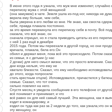
В июне этого года я узнала, что муж мне изменяет, случайно
переписку мужа с этой женщиной
(она замужем) в чате. Земля ушла из-под ног, никогда не дума
верила ему больше, чем себе,
была уверена в его любви ко мне. Не знаю, как смогла сдерж
себе, правда плакала постоянно.
за это время перекинула его переписку себе в почту. Всё по
сказала, что всё знаю, он
сначала отрицал, но я стала приводить цитаты из его перепис
с ней 1 раз ещё в декабре
2015 года. Потом мы переехали в другой город, но они прод
кричала, плакала, била его.Он
обнял и держал меня, пока всё это происходило. Потом сказа
из семьи, я с детьми (у нас
2 дочки) для него смысл жизни, что это просто влечение. Ска
дни когда нельзя, что ему не
хватало близости. Сказал, что ему необходимо исповедовать
до этого, когда попросили
стать крестным отцом). Исповедовался, причастился у батю
семью. Сказал, что тот очень
сильно повлиял на него.
Спустя месяц я увидела сообщение в его телефоне от друго
всё понимает и принимает, и что
всё равно он для неё самый лучший. Эта женщина, как я выяс
ездит в командировку, и
ездил он туда как раз за 2 недели до того, как узнала,что он
эту женщину, он