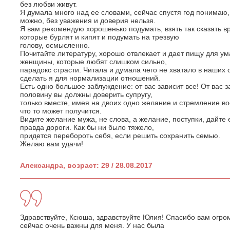
без любви живут.
Я думала много над ее словами, сейчас спустя год понимаю,
можно, без уважения и доверия нельзя.
Я вам рекомендую хорошенько подумать, взять так сказать в
которые бурлят и кипят и подумать на трезвую
голову, осмысленно.
Почитайте литературу, хорошо отвлекает и дает пищу для ум
женщины, которые любят слишком сильно,
парадокс страсти. Читала и думала чего не хватало в наших 
сделать я для нормализации отношений.
Есть одно большое заблуждение: от вас зависит все! От вас 
половину вы должны доверить супругу,
только вместе, имея на двоих одно желание и стремление во
что то может получится.
Видите желание мужа, не слова, а желание, поступки, дайте 
правда дороги. Как бы ни было тяжело,
придется перебороть себя, если решить сохранить семью.
Желаю вам удачи!
Александра, возраст: 29 / 28.08.2017
Здравствуйте, Ксюша, здравствуйте Юлия! Спасибо вам огро
сейчас очень важны для меня. У нас была