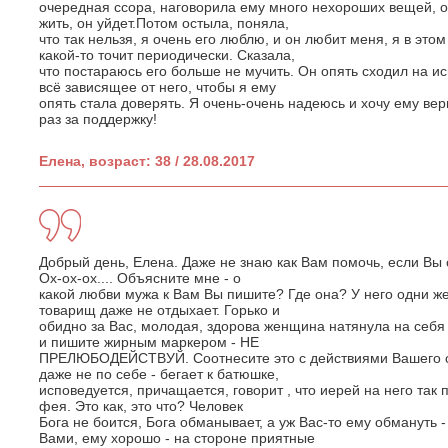
очередная ссора, наговорила ему много нехороших вещей, он
жить, он уйдет.Потом остыла, поняла,
что так нельзя, я очень его люблю, и он любит меня, я в это
какой-то точит периодически. Сказала,
что постараюсь его больше не мучить. Он опять сходил на ис
всё зависящее от него, чтобы я ему
опять стала доверять. Я очень-очень надеюсь и хочу ему ве
раз за поддержку!
Елена, возраст: 38 / 28.08.2017
Добрый день, Елена. Даже не знаю как Вам помочь, если Вы с
Ох-ох-ох.... Объясните мне - о
какой любви мужа к Вам Вы пишите? Где она? У него одни же
товарищ даже не отдыхает. Горько и
обидно за Вас, молодая, здорова женщина натянула на себя 
и пишите жирным маркером - НЕ
ПРЕЛЮБОДЕЙСТВУЙ. Соотнесите это с действиями Вашего су
даже не по себе - бегает к батюшке,
исповедуется, причащается, говорит , что иерей на него так п
фея. Это как, это что? Человек
Бога не боится, Бога обманывает, а уж Вас-то ему обмануть -
Вами, ему хорошо - на стороне приятные