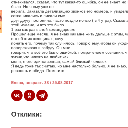
отнекивался, сказал, что тут какая-то ошибка, он её знает, н
было. Но я ему уже не
верила. Заказала детализацию звонков его номера, и увидела
созванивались и писали смс
друг другу постоянно, часто поздно ночью ( в 4 утра). Сказал
этой измене, и что это было
1 раз как раз в этой командировке.
Прошел ещё месяц, я не знаю как мне жить дальше с этим, ч
его об этих женщинах, хочу
понять его, почему так случилось. Говорю ему,чтобы он уходил
попереживаю и забуду. Он мне
говорит, что всё это было ошибкой, помрачением сознания, ч
жизни,что никого не любит как
меня, я его единственная, самый близкий человек.
Я ведь тоже так считаю, но мне настолько больно, я не знаю,
ревность и обида. Помогите
Елена, возраст: 38 / 25.08.2017
Отклики: