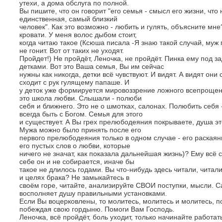
утехи, а дома обслуга по полной.
Вы пишите, что он говорит "его семья - смысл его жизни, что 
единственная, самый близкий
человек". Как это возможно - любить и гулять, объясните мн
кровати. У меня волос дыбом стоит,
когда читаю такое (Ксюша писала -Я знаю такой случай, муж г
не гонит. Вот от таких не уходят.
Пройдет!) Не пройдёт, Леночка, не пройдёт. Пинка ему под з
детками. Вот это Ваша семья, Вы им сейчас
нужны как никогда, детки всё чувствуют. И видят. А видят они 
сходит с рук гулящему папаше. И
у деток уже формируется мировоззрение ложного всепрощени
это школа любви. Слышали - полюби
себя и ближнего. Это не о шмотках, салонах. Полюбить себя 
всегда быть с Богом. Семья для этого
и существует. А Вы грех прелюбодеяния покрываете, душа это
Мужа можно было принять после его
первого прелюбодеяния только в одном случае - его раскаян
его пустых слов о любви, которые
ничего не значат, как показала дальнейшая жизнь)? Ему всё с
себе он и не собирается, иначе бы
такое не длилось годами. Вы что-нибудь здесь читали, чит
и целях брака? Не замыкайтесь в
своём горе, читайте, анализируйте СВОИ поступки, мысли. С
восполняет душу правильными установками.
Если Вы воцерковлены, то молитесь, молитесь и молитесь, п
побеждая свою гордыню. Помоги Вам Господь.
Леночка, всё пройдёт, боль уходит, только начинайте работат