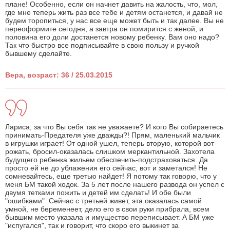
плане! Особенно, если он начнет давить на жалость, что, мол,
где мне теперь жить раз все тебе и детям останется, и давай не
будем торопиться, у нас все еще может быть и так далее. Вы не
переоформите сегодня, а завтра он помирится с женой, и
половина его доли достанется новому ребенку. Вам оно надо?
Так что быстро все подписывайте в свою пользу и ручкой
бывшему сделайте.
Вера, возраст: 36 / 25.03.2015
Лариса, за что Вы себя так не уважаете? И кого Вы собираетесь
принимать-Предателя уже дважды?! Прям, маленький мальчик
в игрушки играет! От одной ушел, теперь вторую, которой вот
рожать, бросил-оказалась слишком меркантильной. Захотела
будущего ребенка жильем обеспечить-подстраховаться. Да
просто ей не до ублажения его сейчас, вот и заметался! Не
сомневайтесь, еще третью найдет! Я потому так говорю, что у
меня БМ такой ходок. За 5 лет после нашего развода он успел с
двумя тетками пожить и детей им сделать! И обе были
"ошибками". Сейчас с третьей живет, эта оказалась самой
умной, не беременеет, дело его в свои руки прибрала, всем
бывшим место указала и имущество переписывает. А БМ уже
"испугался", так и говорит, что скоро его выкинет за