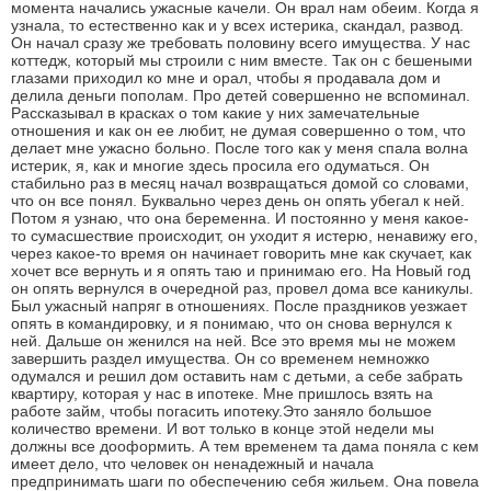
момента начались ужасные качели. Он врал нам обеим. Когда я
узнала, то естественно как и у всех истерика, скандал, развод.
Он начал сразу же требовать половину всего имущества. У нас
коттедж, который мы строили с ним вместе. Так он с бешеными
глазами приходил ко мне и орал, чтобы я продавала дом и
делила деньги пополам. Про детей совершенно не вспоминал.
Рассказывал в красках о том какие у них замечательные
отношения и как он ее любит, не думая совершенно о том, что
делает мне ужасно больно. После того как у меня спала волна
истерик, я, как и многие здесь просила его одуматься. Он
стабильно раз в месяц начал возвращаться домой со словами,
что он все понял. Буквально через день он опять убегал к ней.
Потом я узнаю, что она беременна. И постоянно у меня какое-
то сумасшествие происходит, он уходит я истерю, ненавижу его,
через какое-то время он начинает говорить мне как скучает, как
хочет все вернуть и я опять таю и принимаю его. На Новый год
он опять вернулся в очередной раз, провел дома все каникулы.
Был ужасный напряг в отношениях. После праздников уезжает
опять в командировку, и я понимаю, что он снова вернулся к
ней. Дальше он женился на ней. Все это время мы не можем
завершить раздел имущества. Он со временем немножко
одумался и решил дом оставить нам с детьми, а себе забрать
квартиру, которая у нас в ипотеке. Мне пришлось взять на
работе займ, чтобы погасить ипотеку.Это заняло большое
количество времени. И вот только в конце этой недели мы
должны все дооформить. А тем временем та дама поняла с кем
имеет дело, что человек он ненадежный и начала
предпринимать шаги по обеспечению себя жильем. Она повела