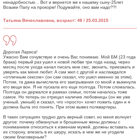
ненадобностью... Вот и вернется же к нашему сыну-25лет.
Возьми Папу на прокорм! Подумайте, оно вам надо??!
Татьяна Вячеславовна, возраст: 48 / 25.03.2015
Дорогая Лариса!
Ужасно Вам сочувствую и очень Вас понимаю. Мой БМ (23 года
брака) первый раз ушел к новой любви три года назад, через
месяц после ухода начал писать мне смс, звонить, приезжать и
уверять как меня любит. А сам жил с другой и наслаждался
«отличным сексом» (он сам сказал, что ушел именно за этим).
Потом, та дама вычислила его заигрывания со мной и выкинула
его вещи вон. Я не пускала его еще полгода. Потом сломалась.
Полгода он держался в рамках семьи, потом началось тоже
самое. Но теперь он отрицал наличие любовницы (он же уже
ученый, умный) и сказал, что «просто» хочет пожить один и я
должна была это понять. При этом вывез полквартиры.
В таких ситуациях трудно дать верный совет, но меня волнует
другое: почему обманутые и брошенные жены должны с
пониманием относиться к изменам мужей, должны вставать на
их сторону, влезать в их шкуру, искать в чем же не угодили
своим благоверным?