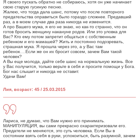
Я своего пускать обратно не собираюсь, хотя он уже начинает
свою старую гусиную песню.
Жалею, что тогда дала шанс, потому что после повторного
предательства оправиться было гораздо сложнее. Предавший
раз, а в моем случае два раза никогда не изменится.
А про Вашего мужа, я его не знаю, но как-то странно, что он
готов бросить женщину накануне родов. Или это уловка для
Вас? Кто ему потом запретит общаться с собственным
ребенком и его мамашей? Жить и постоянно подозревать,
страшная мука. Я прошла через это, а у Вас там
ребенок….Если же он их бросит совсем, зачем Вам такой
человек?
А Вы еще молода, дайте себе шанс на нормальную жизнь. Все
у Вас получится, только верьте в себя и просите помощи у Бога.
Бог нас слышит и никогда не оставит.
Удачи Вам!
Лия, возраст: 45 / 25.03.2015
Лариса, не думаю, что Вам нужно его принимать.
МАНИПУЛЯЦИЯ, вы сами прекрасно охарактеризовали его.
Предатели не меняются, это суть человека. Если Вы в
состоянии взять себя в руки, успокоиться, быть разумной, зачем