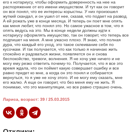
его к нотариусу, чтобы оформить доверенность на нее на
распоряжение от его имени имуществом. И тут как он говорит
он все понял, что ее интересы корыстны. У них произошел
жуткий скандал, и он ушел от нее, сказав, что подает на развод.
А ей рожать уже в конце месяца. И теперь он поет мне опять
как меня любит, что понял это. Но самое ужасное в том, что я
опять ведусь на это. Мы в конце недели должны идти к
нотариусу оформлять имущество, так он говорит, что теперь все
подпишет на меня. А мне ужасно плохо. Я знаю, что полная
дура, что каждый его уход, это такое склеивание себя по
кусочкам. И так получается, что как только я начинаю жить
спокойно и радоваться жизни, появляется он и снова
беспокойство, тревоги, волнения. Я не хочу уже ничего и не
могу ему резко ответить почему-то. Получается, что я все это
время ждала, что он поймет какую совершает ошибку и все
равно придет ко мне, а когда он это понял и собирается
вернуться, то я уже не хочу этого. И не могу ему сказать, мне
его жалко. А еще он говорит, что без меня ему не жить. Я
понимаю, что это манипуляции, но все равно страшно очень.
Лариса, возраст: 39 / 25.03.2015
Отклики: