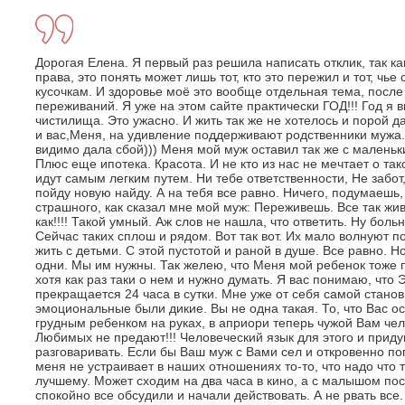
Дорогая Елена. Я первый раз решила написать отклик, так к
права, это понять может лишь тот, кто это пережил и тот, чь
кусочкам. И здоровье моё это вообще отдельная тема, после 
переживаний. Я уже на этом сайте практически ГОД!!! Год я 
чистилища. Это ужасно. И жить так же не хотелось и порой да
и вас,Меня, на удивление поддерживают родственники мужа.
видимо дала сбой))) Меня мой муж оставил так же с маленьк
Плюс еще ипотека. Красота. И не кто из нас не мечтает о т
идут самым легким путем. Ни тебе ответственности, Не забот
пойду новую найду. А на тебя все равно. Ничего, подумаешь,
страшного, как сказал мне мой муж: Переживешь. Все так жив
как!!!! Такой умный. Аж слов не нашла, что ответить. Ну бол
Сейчас таких сплош и рядом. Вот так вот. Их мало волнуют п
жить с детьми. С этой пустотой и раной в душе. Все равно. Н
одни. Мы им нужны. Так желею, что Меня мой ребенок тоже п
хотя как раз таки о нем и нужно думать. Я вас понимаю, что 
прекращается 24 часа в сутки. Мне уже от себя самой стано
эмоциональные были дикие. Вы не одна такая. То, что Вас ос
грудным ребенком на руках, в априори теперь чужой Вам чело
Любимых не предают!!! Человеческий язык для этого и прид
разговаривать. Если бы Ваш муж с Вами сел и откровенно пог
меня не устраивает в наших отношениях то-то, что надо что
лучшему. Может сходим на два часа в кино, а с малышом пос
спокойно все обсудили и начали действовать. А не рвать все