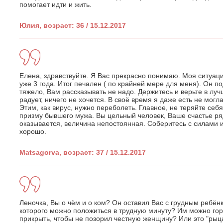
помогает идти и жить.
Юлия, возраст: 36 / 15.12.2017
Елена, здравствуйте. Я Вас прекрасно понимаю. Моя ситуаци
уже 3 года. Итог печален ( по крайней мере для меня). Он по
тяжело, Вам рассказывать не надо. Держитесь и верьте в луч
радует, ничего не хочется. В своё время я даже есть не могла
Этим, как вирус, нужно переболеть. Главное, не теряйте себя
призму бывшего мужа. Вы цельный человек, Ваше счастье р
оказывается, величина непостоянная. Соберитесь с силами и
хорошо.
Matsagorva, возраст: 37 / 15.12.2017
Леночка, Вы о чём и о ком? Он оставил Вас с грудным ребёнк
которого можно положиться в трудную минуту? Им можно го
прикрыть, чтобы не позорил честную женщину? Или это "рыц