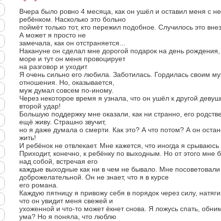
Вчера было ровно 4 месяца, как он ушёл и оставил меня с 
ребёнком. Насколько это больно
поймёт только тот, кто пережил подобное. Случилось это внез
А может я просто не
замечала, как он отстраняется...
Накануне он сделал мне дорогой подарок на день рождения,
море и тут он меня провоцирует
на разговор и уходит
Я очень сильно его любила. Заботилась. Гордилась своим м
отношения. Но, оказывается,
муж думал совсем по-иному.
Через некоторое время я узнала, что он ушёл к другой девуш
второй удар!
Большую поддержку мне оказали, как ни странно, его родстве
ещё живу. Страшно звучит,
но я даже думала о смерти. Как это? А что потом? А он остан
жить!
И ребёнок не отвлекает. Мне кажется, что иногда я срываюсь 
Приходит, конечно, к ребёнку по выходным. Но от этого мне 
над собой, встречая его
каждые выходные как ни в чем не бывало. Мне посоветовали
доброжелательной. Он не знает, что я в курсе
его романа.
Каждую пятницу я привожу себя в порядок через силу, натяги
что он увидит меня свежей и
ухоженной и что-то может ёкнет снова. Я ложусь спать, обним
ума? Но я поняла, что люблю