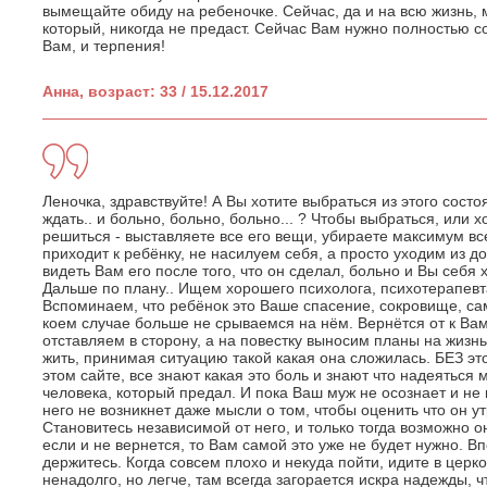
вымещайте обиду на ребеночке. Сейчас, да и на всю жизнь,
который, никогда не предаст. Сейчас Вам нужно полностью 
Вам, и терпения!
Анна, возраст: 33 / 15.12.2017
Леночка, здравствуйте! А Вы хотите выбраться из этого состо
ждать.. и больно, больно, больно... ? Чтобы выбраться, или 
решиться - выставляете все его вещи, убираете максимум все
приходит к ребёнку, не насилуем себя, а просто уходим из д
видеть Вам его после того, что он сделал, больно и Вы себя 
Дальше по плану.. Ищем хорошего психолога, психотерапевт
Вспоминаем, что ребёнок это Ваше спасение, сокровище, са
коем случае больше не срываемся на нём. Вернётся от к Вам 
отставляем в сторону, а на повестку выносим планы на жизнь б
жить, принимая ситуацию такой какая она сложилась. БЕЗ это
этом сайте, все знают какая это боль и знают что надеяться 
человека, который предал. И пока Ваш муж не осознает и не п
него не возникнет даже мысли о том, чтобы оценить что он у
Становитесь независимой от него, и только тогда возможно о
если и не вернется, то Вам самой это уже не будет нужно. Вп
держитесь. Когда совсем плохо и некуда пойти, идите в церко
ненадолго, но легче, там всегда загорается искра надежды, ч