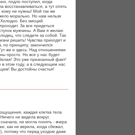
чно, подло поступил, когда
а восстанавливаться, а тут опять
е кому не нужны! Мой так же
яжело морально. Но нам нельзя
. Холодно. Без эмоций.
проходит. За все придеться
поступок мужчины. А Вам я желаю
лодец, что следите за собой. Так
изни решить! Чувства приходят и
, по принципу, закончился
Тут же и здесь. Над отношениями
ны просто. Но все у нас будет
 белая! Это уже признанный факт!
 в этом году, а в следующем нас
щем! Вы достойны счастья!
 ощущения, каждая клетка тела
 Ничего не видела вокруг,
сначала, не могла понять - вчера
аю, как не верила, когда сбежал,
о), потому что перед уходом даже