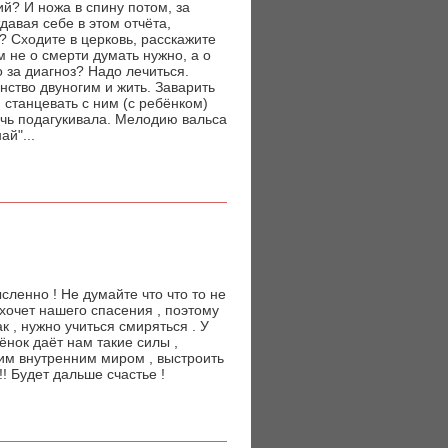
й? И ножа в спину потом, за
давая себе в этом отчёта,
? Сходите в церковь, расскажите
 не о смерти думать нужно, а о
 за диагноз? Надо лечиться.
ство двуногим и жить. Заварить
 станцевать с ним (с ребёнком)
очь подагукивала. Мелодию вальса
й"...
сленно ! Не думайте что что то не
и хочет нашего спасения , поэтому
к , нужно учиться смиряться . У
бёнок даёт нам такие силы ,
оим внутренним миром , выстроить
!!! Будет дальше счастье !