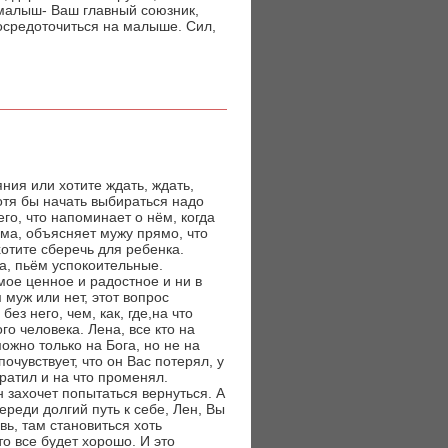
 малыш- Ваш главный союзник,
сосредоточиться на малыше. Сил,
яния или хотите ждать, ждать,
хотя бы начать выбираться надо
го, что напоминает о нём, когда
ома, объясняет мужу прямо, что
хотите сберечь для ребенка.
а, пьём успокоительные.
мое ценное и радостное и ни в
муж или нет, этот вопрос
ез него, чем, как, где,на что
го человека. Лена, все кто на
можно только на Бога, но не на
очувствует, что он Вас потерял, у
тратил и на что променял.
н захочет попытаться вернуться. А
ереди долгий путь к себе, Лен, Вы
вь, там становиться хоть
то все будет хорошо. И это