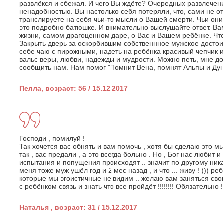
развлёкся и сбежал. И чего Вы ждёте? Очередных развлечени
ненадобностью. Вы настолько себя потеряли, что, сами не от
транслируете на себя чьи-то мысли о Вашей смерти. Чьи они
это подробно батюшке. И внимательно выслушайте ответ. Вам
жизни, самом драгоценном даре, о Вас и Вашем ребёнке. Что
Закрыть дверь за оскорбившим собственнное мужское достоин
себе чаю с пирожными, надеть на ребёнка красивый чепчик и
вальс веры, любви, надежды и мудрости. Можно петь, мне д
сообщить нам. Нам помог "Помнит Вена, помнят Альпы и Дуна
Пелла, возраст: 56 / 15.12.2017
Господи , помилуй !
Так хочется вас обнять и вам помочь , хотя бы сделаю это мы
так , вас предали , а это всегда больно . Но , Бог нас любит 
испытания и попущения происходят .. значит по другому ника
меня тоже муж ушёл год и 2 мес назад , и что ... живу ! ))) ре
которые мы эгоистичные не видим .. желаю вам заняться св
с ребёнком связь и знать что все пройдёт !!!!!!!! Обязательно 
Наталья , возраст: 31 / 15.12.2017