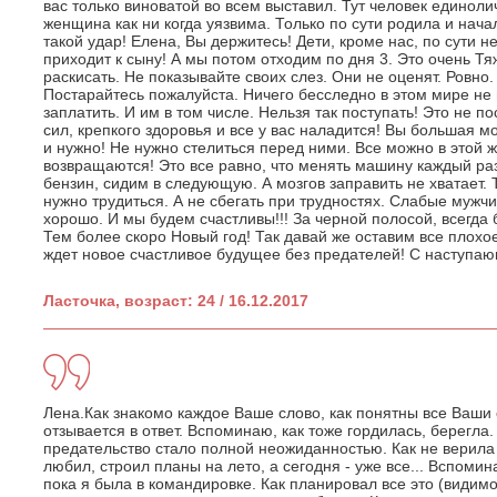
вас только виноватой во всем выставил. Тут человек единоли
женщина как ни когда уязвима. Только по сути родила и начал
такой удар! Елена, Вы держитесь! Дети, кроме нас, по сути н
приходит к сыну! А мы потом отходим по дня 3. Это очень Т
раскисать. Не показывайте своих слез. Они не оценят. Ровно
Постарайтесь пожалуйста. Ничего бесследно в этом мире не 
заплатить. И им в том числе. Нельзя так поступать! Это не 
сил, крепкого здоровья и все у вас наладится! Вы большая мо
и нужно! Не нужно стелиться перед ними. Все можно в этой ж
возвращаются! Это все равно, что менять машину каждый раз
бензин, сидим в следующую. А мозгов заправить не хватает. 
нужно трудиться. А не сбегать при трудностях. Слабые мужчи
хорошо. И мы будем счастливы!!! За черной полосой, всегда
Тем более скоро Новый год! Так давай же оставим все плохое
ждет новое счастливое будущее без предателей! С наступаю
Ласточка, возраст: 24 / 16.12.2017
Лена.Как знакомо каждое Ваше слово, как понятны все Ваши
отзывается в ответ. Вспоминаю, как тоже гордилась, берегла.
предательство стало полной неожиданностью. Как не верила 
любил, строил планы на лето, а сегодня - уже все... Вспомин
пока я была в командировке. Как планировал все это (видим