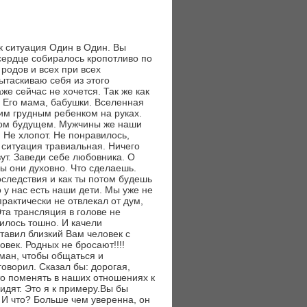
ак ситуация Один в Один. Вы
е сердце собиралось кропотливо по
родов и всех при всех
вытаскиваю себя из этого
же сейчас не хочется. Так же как
 Его мама, бабушки. Вселенная
им грудным ребенком на руках.
аком будущем. Мужчины же наши
, Не хлопот. Не понравилось,
 ситуация травиальная. Ничего
ут. Заведи себе любовника. О
ьны они духовно. Что сделаешь.
оследствия и как ты потом будешь
о у нас есть наши дети. Мы уже не
рактически не отвлекал от дум,
Эта трансляция в голове не
вилось тошно. И качели
тавил близкий Вам человек с
век. Родных не бросают!!!!
уман, чтобы общаться и
оворил. Сказал бы: дорогая,
 то поменять в наших отношениях к
идят. Это я к примеру.Вы бы
. И что? Больше чем уверенна, он