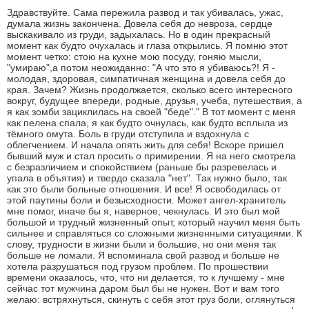
Здравствуйте. Сама пережила развод и так убивалась, ужас,
думала жизнь закончена. Довела себя до невроза, сердце
выскакивало из груди, задыхалась. Но в один прекрасный
момент как будто очухалась и глаза открылись. Я помню этот
момент четко: стою на кухне мою посуду, гоняю мысли,
"умираю",а потом неожиданно: "А что это я убиваюсь?! Я -
молодая, здоровая, симпатичная женщина и довела себя до
края. Зачем? Жизнь продолжается, сколько всего интересного
вокруг, будущее впереди, родные, друзья, учеба, путешествия, а
я как зомби зациклилась на своей "беде"." В тот момент с меня
как пелена спала, я как будто очнулась, как будто всплыла из
тёмного омута. Боль в груди отступила и вздохнула с
облегчением. И начала опять жить для себя! Вскоре пришел
бывший муж и стал просить о примирении. Я на него смотрела
с безразличием и спокойствием (раньше бы разревелась и
упала в объятия) и твердо сказала "нет". Так нужно было, так
как это были больные отношения. И все! Я освободилась от
этой паутины боли и безысходности. Может ангел-хранитель
мне помог, иначе бы я, наверное, чекнулась. И это был мой
большой и трудный жизненный опыт, который научил меня быть
сильнее и справляться со сложными жизненными ситуациями. К
слову, трудности в жизни были и большие, но они меня так
больше не ломали. Я вспоминала свой развод и больше не
хотела разрушаться под грузом проблем. По прошествии
времени оказалось, что, что ни делается, то к лучшему - мне
сейчас тот мужчина даром был бы не нужен. Вот и вам того
желаю: встряхнуться, скинуть с себя этот груз боли, оглянуться