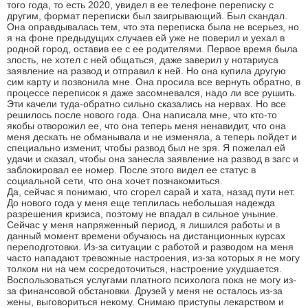
того года, то есть 2020, увидел в ее телефоне переписку с
другим, формат переписки был заигрывающий. Был скандал.
Она оправдывалась тем, что эта переписка была не всерьез, но
я на фоне предыдущих случаев ей уже не поверил и уехал в
родной город, оставив ее с ее родителями. Первое время была
злость, не хотел с ней общаться, даже заверил у нотариуса
заявление на развод и отправил к ней. Но она купила другую
сим карту и позвонила мне. Она просила все вернуть обратно, в
процессе переписок я даже засомневался, надо ли все рушить.
Эти качели туда-обратно сильно сказались на нервах. Но все
решилось после нового года. Она написала мне, что кто-то
якобы отворожил ее, что она теперь меня ненавидит, что она
меня дескать не обманывала и не изменяла, а теперь пойдет и
специально изменит, чтобы развод был не зря. Я пожелал ей
удачи и сказал, чтобы она занесла заявление на развод в загс и
заблокировал ее номер. После этого видел ее статус в
социальной сети, что она хочет познакомиться.
Да, сейчас я понимаю, что сгорел сарай и хата, назад пути нет.
До нового года у меня еще теплилась небольшая надежда
разрешения кризиса, поэтому не впадал в сильное уныние.
Сейчас у меня напряженный период, я лишился работы и в
данный момент времени обучаюсь на дистанционных курсах
переподготовки. Из-за ситуации с работой и разводом на меня
часто нападают тревожные настроения, из-за которых я не могу
толком ни на чем сосредоточиться, настроение ухудшается.
Воспользоваться услугами платного психолога пока не могу из-
за финансовой обстановки. Друзей у меня не осталось из-за
жены, выговориться некому. Снимаю приступы лекарством и