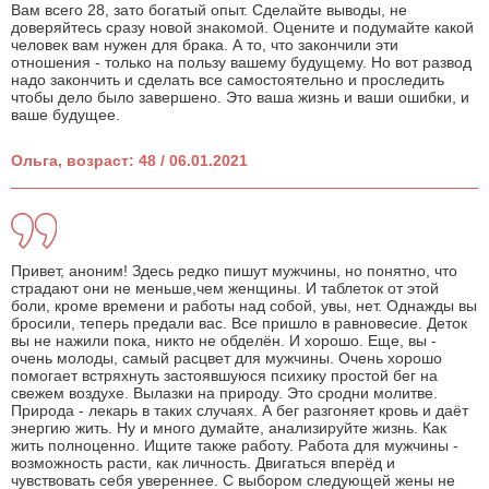
Вам всего 28, зато богатый опыт. Сделайте выводы, не
доверяйтесь сразу новой знакомой. Оцените и подумайте какой
человек вам нужен для брака. А то, что закончили эти
отношения - только на пользу вашему будущему. Но вот развод
надо закончить и сделать все самостоятельно и проследить
чтобы дело было завершено. Это ваша жизнь и ваши ошибки, и
ваше будущее.
Ольга, возраст: 48 / 06.01.2021
Привет, аноним! Здесь редко пишут мужчины, но понятно, что
страдают они не меньше,чем женщины. И таблеток от этой
боли, кроме времени и работы над собой, увы, нет. Однажды вы
бросили, теперь предали вас. Все пришло в равновесие. Деток
вы не нажили пока, никто не обделён. И хорошо. Еще, вы -
очень молоды, самый расцвет для мужчины. Очень хорошо
помогает встряхнуть застоявшуюся психику простой бег на
свежем воздухе. Вылазки на природу. Это сродни молитве.
Природа - лекарь в таких случаях. А бег разгоняет кровь и даёт
энергию жить. Ну и много думайте, анализируйте жизнь. Как
жить полноценно. Ищите также работу. Работа для мужчины -
возможность расти, как личность. Двигаться вперёд и
чувствовать себя увереннее. С выбором следующей жены не