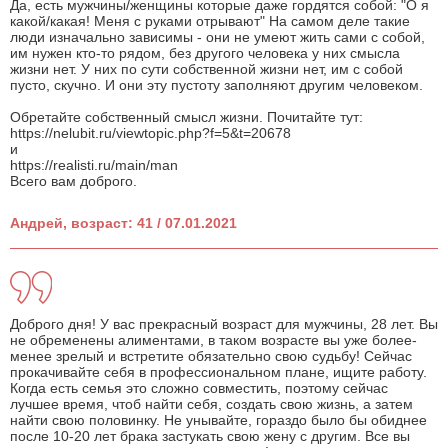
Да, есть мужчины/женщины которые даже гордятся собой: "О я
какой/какая! Меня с руками отрывают" На самом деле такие
люди изначально зависимы - они не умеют жить сами с собой,
им нужен кто-то рядом, без другого человека у них смысла
жизни нет. У них по сути собственной жизни нет, им с собой
пусто, скучно. И они эту пустоту заполняют другим человеком.
Обретайте собственный смысл жизни. Почитайте тут:
https://nelubit.ru/viewtopic.php?f=5&t=20678
и
https://realisti.ru/main/man
Всего вам доброго.
Андрей, возраст: 41 / 07.01.2021
Доброго дня! У вас прекрасный возраст для мужчины, 28 лет. Вы
не обременены алиментами, в таком возрасте вы уже более-
менее зрелый и встретите обязательно свою судьбу! Сейчас
прокачивайте себя в профессиональном плане, ищите работу.
Когда есть семья это сложно совместить, поэтому сейчас
лучшее время, чтоб найти себя, создать свою жизнь, а затем
найти свою половинку. Не унывайте, гораздо было бы обиднее
после 10-20 лет брака застукать свою жену с другим. Все вы