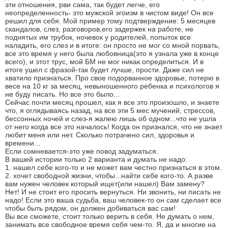
эти отношения, рви сама, так будет легче, его
неопределенность- это мужской эгоизм в чистом виде! Он все
решил для себя. Мой пример тому подтверждение: 5 месяцев
скандалов, слез, разговоров,его задержек на работе, не
поднятых им трубок, ночевок у родителей, попыток все
наладить, его слез и в итоге: он просто не мог со мной порвать,
все это время у него была любовница(это я узнала уже в конце
всего), и этот трус, мой БМ не мог никак определиться. И в
итоге ушел с фразой-так будет лучше, прости. Даже сил не
хватило признаться. Про свое подорванное здоровье, потерю в
весе на 10 кг за месяц, невыношенного ребенка и психологов я
не буду писать. Но все это было...
Сейчас почти месяц прошел, как я все это произошло, и знаете
что, я оглядываясь назад, на все эти 5 мес мучений, стрессов,
бессонных ночей и слез-я жалею лишь об одном...что не ушла
от него когда все это началось! Когда он признался, что не знает
любит меня или нет. Сколько потрачено сил, здоровья и
времени...
Если сомневается-это уже повод задуматься.
В вашей истории только 2 варианта и думать не надо:
1. нашел себе кого-то и не может вам честно признаться в этом.
2. хочет свободной жизни, чтобы...найти себе кого-то. А разве
вам нужен человек который ищет(или нашел) Вам замену?
Нет! И не стоит его просить вернуться. Ни звонить, ни писать не
надо! Если это ваша судьба, ваш человек-то он сам сделает все
чтобы быть рядом, он должен добиваться вас сам!
Вы все сможете, стоит только верить в себя. Не думать о нем,
занимать все свободное время себя чем-то. Я, да и многие на