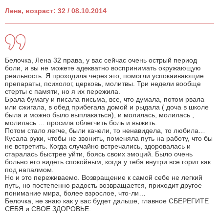
Лена, возраст: 32 / 08.10.2014
Белочка, Лена 32 права, у вас сейчас очень острый период
боли, и вы не можете адекватно воспринимать окружающую
реальность. Я проходила через это, помогли успокаивающие
препараты, психолог, церковь, молитвы. Три недели вообще
стерты с памяти, но я их пережила.
Брала бумагу и писала письма, все, что думала, потом рвала
или сжигала, в обед прибегала домой и рыдала ( доча в школе
была и можно было выплакаться), и молилась, молилась ,
молилась … просила облегчить боль и выжить.
Потом стало легче, были качели, то ненавидела, то любила…
Кусала руки, чтобы не звонить, поменяла путь на работу, что бы
не встретить. Когда случайно встречались, здоровалась и
старалась быстрее уйти, боясь своих эмоций. Было очень
больно его видеть спокойным, когда у тебя внутри все горит как
под напалмом.
Но и это переживаемо. Возвращение к самой себе не легкий
путь, но постепенно радость возвращается, приходит другое
понимание мира, более взрослое, что-ли…
Белочка, не знаю как у вас будет дальше, главное СБЕРЕГИТЕ
СЕБЯ и СВОЕ ЗДОРОВЬЕ.