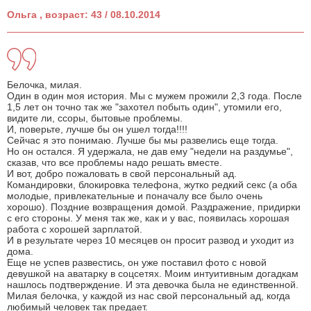
Ольга , возраст: 43 / 08.10.2014
Белочка, милая.
Один в один моя история. Мы с мужем прожили 2,3 года. После
1,5 лет он точно так же "захотел побыть один", утомили его,
видите ли, ссоры, бытовые проблемы.
И, поверьте, лучше бы он ушел тогда!!!!
Сейчас я это понимаю. Лучше бы мы развелись еще тогда.
Но он остался. Я удержала, не дав ему "недели на раздумье",
сказав, что все проблемы надо решать вместе.
И вот, добро пожаловать в свой персональный ад.
Командировки, блокировка телефона, жутко редкий секс (а оба
молодые, привлекательные и поначалу все было очень
хорошо). Поздние возвращения домой. Раздражение, придирки
с его стороны. У меня так же, как и у вас, появилась хорошая
работа с хорошей зарплатой.
И в результате через 10 месяцев он просит развод и уходит из
дома.
Еще не успев развестись, он уже поставил фото с новой
девушкой на аватарку в соцсетях. Моим интуитивным догадкам
нашлось подтверждение. И эта девочка была не единственной.
Милая белочка, у каждой из нас свой персональный ад, когда
любимый человек так предает.