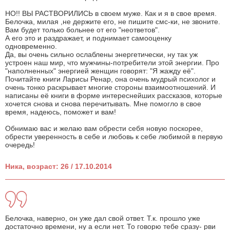
НО!! ВЫ РАСТВОРИЛИСЬ в своем муже. Как и я в свое время.
Белочка, милая ,не держите его, не пишите смс-ки, не звоните.
Вам будет только больнее от его "неответов".
А его это и раздражает, и поднимает самооценку
одновременно.
Да, вы очень сильно ослаблены энергетически, ну так уж
устроен наш мир, что мужчины-потребители этой энергии. Про
"наполненных" энергией женщин говорят: "Я жажду её".
Почитайте книги Ларисы Ренар, она очень мудрый психолог и
очень тонко раскрывает многие стороны взаимоотношений. И
написаны её книги в форме интереснейших рассказов, которые
хочется снова и снова перечитывать. Мне помогло в свое
время, надеюсь, поможет и вам!
Обнимаю вас и желаю вам обрести себя новую поскорее,
обрести уверенность в себе и любовь к себе любимой в первую
очередь!
Ника, возраст: 26 / 17.10.2014
Белочка, наверно, он уже дал свой ответ. Т.к. прошло уже
достаточно времени, ну а если нет. То говорю тебе сразу- рви