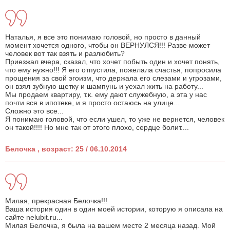
Наталья, я все это понимаю головой, но просто в данный
момент хочется одного, чтобы он ВЕРНУЛСЯ!!! Разве может
человек вот так взять и разлюбить?
Приезжал вчера, сказал, что хочет побыть один и хочет понять,
что ему нужно!!! Я его отпустила, пожелала счастья, попросила
прощения за свой эгоизм, что держала его слезами и угрозами,
он взял зубную щетку и шампунь и уехал жить на работу...
Мы продаем квартиру, т.к. ему дают служебную, а эта у нас
почти вся в ипотеке, и я просто остаюсь на улице...
Сложно это все...
Я понимаю головой, что если ушел, то уже не вернется, человек
он такой!!!! Но мне так от этого плохо, сердце болит....
Белочка , возраст: 25 / 06.10.2014
Милая, прекрасная Белочка!!!
Ваша история один в один моей истории, которую я описала на
сайте nelubit.ru...
Милая Белочка, я была на вашем месте 2 месяца назад. Мой