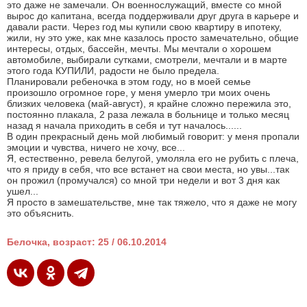
это даже не замечали. Он военнослужащий, вместе со мной
вырос до капитана, всегда поддерживали друг друга в карьере и
давали расти. Через год мы купили свою квартиру в ипотеку,
жили, ну это уже, как мне казалось просто замечательно, общие
интересы, отдых, бассейн, мечты. Мы мечтали о хорошем
автомобиле, выбирали сутками, смотрели, мечтали и в марте
этого года КУПИЛИ, радости не было предела.
Планировали ребеночка в этом году, но в моей семье
произошло огромное горе, у меня умерло три моих очень
близких человека (май-август), я крайне сложно пережила это,
постоянно плакала, 2 раза лежала в больнице и только месяц
назад я начала приходить в себя и тут началось......
В один прекрасный день мой любимый говорит: у меня пропали
эмоции и чувства, ничего не хочу, все...
Я, естественно, ревела белугой, умоляла его не рубить с плеча,
что я приду в себя, что все встанет на свои места, но увы...так
он прожил (промучался) со мной три недели и вот 3 дня как
ушел...
Я просто в замешательстве, мне так тяжело, что я даже не могу
это объяснить.
Белочка, возраст: 25 / 06.10.2014