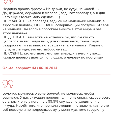
Недавно прочла фразу: « Не держи, не суди, не жалей…»
Да, держала, осуждала и жалела ( ведь вот пропадет, а я для
него еще столько могу сделать… )
НЕ ЖАЛЕЙТЕ, не пропадет, ведь он не маленький мальчик, а
взрослый человек, ОСОЗНАНО совершающий поступки. И себя
не жалейте, вы вполне способны выжить в этом мире и без
этого человека.
НЕ ДЕРЖИТЕ, вам тоже не хотелось бы, что бы кто -то
цеплялся за вас, когда вы идете к своей цели, такие люди
раздражают и вызывают отвращение, а не жалось. Уйдите с
пути, пусть идет, это его выбор, не ваш.
НЕ СУДИТЕ, кто его знает, что там впереди у него и у вас…
Каждое дерево узнается по плодам, а человек по поступкам.
Ольга, возраст: 43 / 06.10.2014
Белочка, молитесь о воле Божией, не молитесь, чтобы
вернулся. У вас ситуация непонятная, но из опыта, скорее всего
есть там кто-то у него, ну в 99.9% случаев не уходят они в
никуда. Насчёт того, что пропали эмоции - не знаю я, как-то это
всё незрело и по подростковому, у меня муж тоже говорил, у