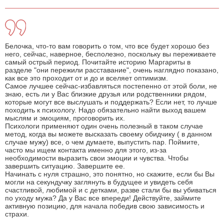
Белочка, что-то вам говорить о том, что все будет хорошо без
него, сейчас, наверное, бесполезно, поскольку вы переживаете
самый острый период. Почитайте историю Маргариты в
разделе "они пережили расставание", очень наглядно показано,
как все это проходит от и до и вселяет оптимизм.
Самое лучшее сейчас-избавляться постепенно от этой боли, не
знаю, есть ли у Вас близкие друзья или родственники рядом,
которые могут все выслушать и поддержать? Если нет, то лучше
походить к психологу. Надо обязательно найти выход вашем
мыслям и эмоциям, проговорить их.
Психологи применяют один очень полезный в таком случае
метод, когда вы можете высказать своему обидчику ( в данном
случае мужу) все, о чем думаете, выпустить пар. Поймите,
часто мы ищем контакта именно для этого, из-за
необходимости выразить свои эмоции и чувства. Чтобы
завершить ситуацию. Завершите ее.
Начинать с нуля страшно, это понятно, но скажите, если бы Вы
могли на секундучку заглянуть в будущее и увидеть себя
счастливой, любимой и с детками, разве стали бы вы убиваться
по уходу мужа? Да у Вас все впереди! Действуйте, займите
активную позицию, для начала победив свою зависимость и
страхи.