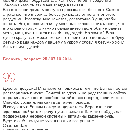
мыслях даже представить, а как я без него!!! Псевдоним
"белочка"-это он так меня всегда называл....
Все его вещи дома, мне жутко просыпаться без него. Самое
страшное, что я сейчас боюсь услышать от него-итог этого
раздумья. Человеку, мне кажется, достаточно 3 дня, чтобы
понять. Нет, он все молчит, у меня сложилось впечатление, что
его слова о том, что нужно подумать-это так, чтобы не ранить
меня, мол, пусть потешит себя надеждой. Но зачем? Ведь
лучше сразу все. Может, конечно, я чего то не понимаю, я буду
безумно рада каждому вашему мудрому слову, я безумно хочу
быть с ним...душой.
Белочка , возраст: 25 / 07.10.2014
Дорогая девушка! Мне кажется, ошибка в том, что Вы полностью
растворились в муже. Почитайте здесь и на родственных сайтах
о границах личности, вообще читайте все подряд, если можете.
Спасибо создателям сайта за такую помощь.
Я сочувствую Вашим потерям, держитесь. Берегите свое
здоровье, пойдите к врачу, пусть назначат Вам что-нибудь для
поддержания нервной системы и витамины какие-нибудь.
Будете себя получше чувствовать и все решите.
Счастья Вам.