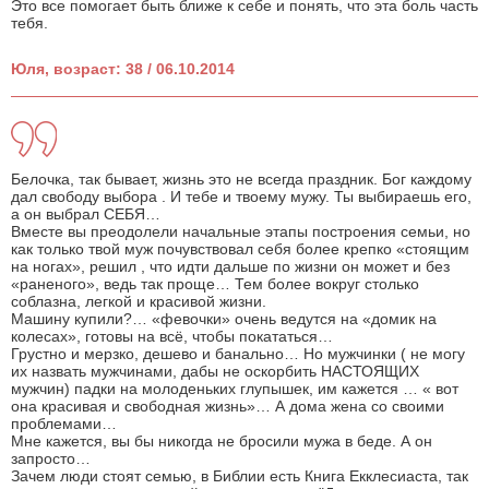
Это все помогает быть ближе к себе и понять, что эта боль часть
тебя.
Юля, возраст: 38 / 06.10.2014
Белочка, так бывает, жизнь это не всегда праздник. Бог каждому
дал свободу выбора . И тебе и твоему мужу. Ты выбираешь его,
а он выбрал СЕБЯ…
Вместе вы преодолели начальные этапы построения семьи, но
как только твой муж почувствовал себя более крепко «стоящим
на ногах», решил , что идти дальше по жизни он может и без
«раненого», ведь так проще… Тем более вокруг столько
соблазна, легкой и красивой жизни.
Машину купили?… «февочки» очень ведутся на «домик на
колесах», готовы на всё, чтобы покататься…
Грустно и мерзко, дешево и банально… Но мужчинки ( не могу
их назвать мужчинами, дабы не оскорбить НАСТОЯЩИХ
мужчин) падки на молоденьких глупышек, им кажется … « вот
она красивая и свободная жизнь»… А дома жена со своими
проблемами…
Мне кажется, вы бы никогда не бросили мужа в беде. А он
запросто…
Зачем люди стоят семью, в Библии есть Книга Екклесиаста, так