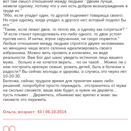
вот там смысл отношений между людьми: "Двоим лучше,
нежели одному; потому что у них есть доброе вознаграждение в
труде их."
"Ибо, если упадет один, то другой поднимет товарища своего.
Но горе одному, когда упадет, а другого нет, который поднял бы
его."
"Также, если лежат двое, то тепло им; а одному как согреться? "
"И если станет преодолевать кто-либо одного, то двое устоят
против него. И нитка, втрое скрученная, не скоро порвется."
Любые отношения между людьми строятся двумя человеками,
но женщина чаще всего склонна идеализировать своего
избранника. Можно жить прожить в иллюзиях, не видя
реальности. Вам Бог дал шанс увидеть истинное лицо вашего
мужа… больно и не хочется верить… но он такой… Можно ли с
ним построить крепкую семью, рожать детей, быть в болезни и
радости? Вы сейчас молоды и здоровы, а случись это через лет
10-20-30.
Белочка, сейчас трудное время для принятия каких либо
решений, попробуйте просто переждать , отстранитесь от мужа
на сколько сможете, ваше вам будет, а чужое не держите…
пусть плывет… Держитесь, обнимаю вас крепко и знаю: вы
сможете это пережить.
Ольга, возраст: 43 / 06.10.2014