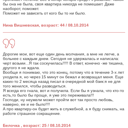
бы она не была, своя квартира никогда не помешает. Даже
наоборот, поможет.
Поможет не зависеть от кого бы то ни было.
Нина Вишневская, возраст: 44 / 08.10.2014
Дорогие мои, вот еще один день молчания, а мне не легче, а
больнее с каждым днем. Сегодня не удержалась и написала:
черт возьми...Я так соскучилась!!!!! В ответ, конечно -же тишина,
другого я не ждала.
Вообще я понимаю, что это конец, потому что в течение 3-х лет
уходила я, но через 15 минут он бежал и возвращал меня. Еще
каких-то 2 месяца назад писал в очередной мой бзик:я не для
того женился, чтобы разводиться.
Я всегда его гнала, вот и получила. Если бы я узнала, что кто-то
есть,то было бы проще, я уже это переживала!!!
Господи, ну неужели может пройти вот так просто любовь,
наверно, ее и не было!!!!
А про квартиру-он будет жить в служебной, а я буду снимать, на
работе страшное сокращение.
Белочка , возраст: 25 / 08.10.2014