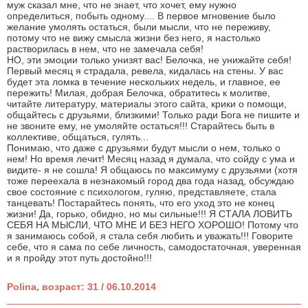
муж сказал мне, что не знает, что хочет, ему нужно
определиться, побыть одному.... В первое мгновение было
желание умолять остаться, были мысли, что не переживу,
потому что не вижу смысла жизни без него, я настолько
растворилась в нем, что не замечала себя!
НО, эти эмоции только унизят вас! Белочка, не унижайте себя!
Первый месяц я страдала, ревела, кидалась на стены. У вас
будет эта ломка в течение нескольких недель, и главное, ее
пережить! Милая, добрая Белочка, обратитесь к молитве,
читайте литературу, материалы этого сайта, крики о помощи,
общайтесь с друзьями, близкими! Только ради Бога не пишите и
не звоните ему, не умоляйте остаться!!! Старайтесь быть в
коллективе, общаться, гулять...
Понимаю, что даже с друзьями будут мысли о нем, только о
нем! Но время лечит! Месяц назад я думала, что сойду с ума и
видите- я не сошла! Я общаюсь по максимуму с друзьями (хотя
тоже переехала в незнакомый город два года назад, обсуждаю
свое состояние с психологом, гуляю, представляете, стала
танцевать! Постарайтесь понять, что его уход это не конец
жизни! Да, горько, обидно, но мы сильные!!! Я СТАЛА ЛОВИТЬ
СЕБЯ НА МЫСЛИ, ЧТО МНЕ И БЕЗ НЕГО ХОРОШО! Потому что
я занимаюсь собой, я стала себя любить и уважать!!! Говорите
себе, что я сама по себе личность, самодостаточная, уверенная
и я пройду этот путь достойно!!!
Polina, возраст: 31 / 06.10.2014