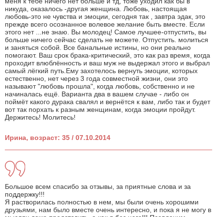
меня к тебе ничего нет больше и тд, тоже уходил как бы в
никуда, оказалось -другая женщина. Любовь, настоящая
любовь-это не чувства и эмоции, сегодня так , завтра эдак, это
прежде всего осознанное волевое желание быть вместе. Если
этого нет ...не знаю. Вы молодец! Самое лучшее-отпустить, вы
больше ничего сейчас сделать не можете. Отпустить. молиться
и заняться собой. Все банальные истины, но они реально
помогают. Ваш срок брака-критический, это как раз время, когда
проходит влюблённость и ваш муж не выдержал этого и выбрал
самый лёгкий путь.Ему захотелось вернуть эмоции, которых
естественно, нет через 3 года совместной жизни, они это
называют "любовь прошла", когда любовь, собственно и не
начиналась ещё. Варианта два в вашем случае - либо он
поймёт какого дурака свалял и вернётся к вам, либо так и будет
вот так порхать к разным женщинам, когда эмоции пройдут.
Держитесь! Молитесь!
Ирина, возраст: 35 / 07.10.2014
Большое всем спасибо за отзывы, за приятные слова и за
поддержку!!!
Я растворилась полностью в нем, мы были очень хорошими
друзьями, нам было вместе очень интересно, и пока я не могу в