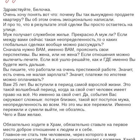
Здравствуйте, Белочка.
Очень хочу понять вот что: почему Вы так вынуждено продаете
квартиру? Вы об этом очень эмоционально написали.
И про то, что в результате этой сделки Вы просто остаетесь на
улице.
Муж получает служебное жилье. Прекрасно.А муж ли? Если
между вами сейчас такая неопределенность,то о каких
глобальных сделках вообще можно рассуждать?
Сначала нужно ВАМ, именно ВАМ, прояснить свои
перспективы. Вы жена, или не жена? Если отношения можно
вылечить-лечите. Если всё ушло-решайте, как и ГДЕ именно Вы
будете жить дальше.
Вы пишите, что работали на очень престижной работе. Значит,
есть очень не малая зарплата? Значит, платежи по ипотеке
можно оплачивать?
Вам 25 лет. Вы вступили в период самой взрослой жизни. Это
такой волшебный период, когда за свой счет человек имеет
право на всё. Но именно за свой счет. Да, события Вас
окружают сложные: потеря близких, такой вот поступок мужа,
неопределенность во всем. Но это мы все пережили. Именно
пережили и сумели выйти, не обозлясь.
Чего и Вам желаю.
Обязательно ходите в Храм, обязательно ставьте на первое
место доброе отношение к людям и к себе.
Главное-не стать тем человеком, через которого в мир
проникает негатив. Всё в конце концов придет к развязке. Какой