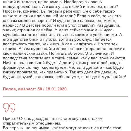
низкий интеллект, не понимаю. Наоборот, вы очень
целеустремлённая. А в кого у вас низкий интеллект, в него?
Простите, конечно. Вы первый ребёнок? Он о себе такого
низкого мнения или о вашей матери? Если о себе, то как его
словам можно доверять? И судя по его словам, он, может,
нарцисс? В детстве побили или в угол ставили? Раз душили,
значит, странная семейка. У меня сейчас знакомый чудо-
мужчина пытается воспитывать дочь криком и унижениями. А
его в детстве били и пугали, вот и вырос олух. Пытается
воспитывать так же, как и его. А сам - алкоголик. Но это так,
лирика. А вам нужно найти хорошего психотерапевта, полечить
свои панические атаки. Почитать об этом. Это лечится. И
последствия воспитания в такой семье, как у вас, тоже лечатся.
Ничего, воля сильней будет. И дети у таких родителей, когда
формируются, идут своим путём. Что вы и делаете - как будто
книжку прочитали, как правильно. Так что делайте дальше,
будьте живучей, как кошка, себе на уме, в гнезде и мурлыкайте!
Пелла, возраст: 58 / 19.01.2020
Привет! Очень досадно, что ты столкнулась с таким
отвратительным отношением.
Во-первых, не понимаю, как так могут относиться к тебе твои