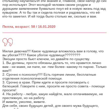
столькому научилась!И эти знания и, главное, свой напор до сих
пор использует. Этот молодой человек своим уходом и
дурацким заявлением буквально пнул её в новую жизнь под зад
кувырком. А то бы так и сидела полная и радовалась, что её
кто-то заметил. И ей тогда было столько же, сколько и вам.
Пелла, возраст: 58 / 16.01.2020
Милая девочка!!!! Какое чудовище вложилось вам в голову, что
вы убогая???? Какое убогое чудовище????????
Эмоции просто бьют ключом, но давайте по существу.
1. Вы должны, просто обязаны делать то, что нравится лично
вам - ни маме, ни папе, ни -тем более- какому-то парню. Только
вам!!!
2. Срочно к психологу!!!!! Есть горячие линии, бесплатные
отделения психологической помощи.
3. Срочно в храм. Прям идите и просите поговорить с
батюшкой. Говорите с ним, просите не просто совета - помощи
просите!
4. На работу - любую, какую найдёте, мало оплачиваемую, не
престижную, но на работу.
И живите, умоляю, живите.
Для себя, своих будущих детей, для своего мужа будущего,