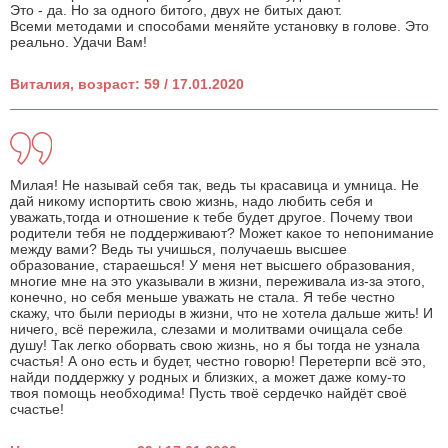
Это - да. Но за одного битого, двух не битых дают.
Всеми методами и способами меняйте установку в голове. Это
реально. Удачи Вам!
Виталия, возраст: 59 / 17.01.2020
Милая! Не называй себя так, ведь ты красавица и умница. Не
дай никому испортить свою жизнь, надо любить себя и
уважать,тогда и отношение к тебе будет другое. Почему твои
родители тебя не поддерживают? Может какое то непонимание
между вами? Ведь ты учишься, получаешь высшее
образование, стараешься! У меня нет высшего образования,
многие мне на это указывали в жизни, переживала из-за этого,
конечно, но себя меньше уважать не стала. Я тебе честно
скажу, что были периоды в жизни, что не хотела дальше жить! И
ничего, всё пережила, слезами и молитвами очищала себе
душу! Так легко оборвать свою жизнь, но я бы тогда не узнала
счастья! А оно есть и будет, честно говорю! Перетерпи всё это,
найди поддержку у родных и близких, а может даже кому-то
твоя помощь необходима! Пусть твоё сердечко найдёт своё
счастье!