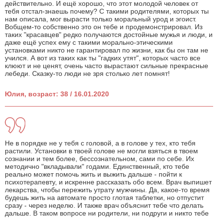
действительно. И ещё хорошо, что этот молодой человек от
тебя отстал-знаешь почему? С такими родителями, которых ты
нам описала, мог вырасти только моральный урод и эгоист.
Вобщем-то собственно это он тебе и продемонстрировал. Из
таких "красавцев" редко получаются достойные мужья и люди, и
даже ещё успех ему с такими морально-этическими
установками никто не гарантировал по жизни, как бы он там не
учился. А вот из таких как ты "гадких утят", которых часто все
клюют и не ценят, очень часто вырастают сильные прекрасные
лебеди. Сказку-то люди не зря столько лет помнят!
Юлия, возраст: 38 / 16.01.2020
Не в порядке не у тебя с головой, а в голове у тех, кто тебя
растили. Установки в твоей голове не могли взяться в твоем
сознании и тем более, бессознательном, сами по себе. Их
методично "вкладывали" годами. Единственный, кто тебе
реально может помочь жить и выжить дальше - пойти к
психотерапевту, и искренне рассказать обо всем. Врач выпишет
лекарства, чтобы пережить утрату мужчины. Да, какое-то время
будешь жить на автомате просто глотая таблетки, но отпустит
сразу - через неделю. И также врач объяснит тебе что делать
дальше. В таком вопросе ни родители, ни подруги и никто тебе