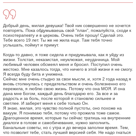
Добрый день, милая девушка! Твой ник совершенно не хочется
повторять. Пока обдумываешь свой "план", пожалуйста, сходи к
психотерапевту и в церковь. Очень тебя прошу! Сделай это.
Тебе всего 19 лет. Ты же не жила еще. Там тебя точно
услышать, поймут и примут.
Когда-то давно, я тоже сидела и придумывала, как я уйду из
жизни. Толстая, неказистая, неуклюжая, неудачница. Мой
любимый человек обсмеял меня и бросил. Поступил очень
жестоко. Мне казалось тогда, что ничего в этой жизни я не смогу.
Я всегда буду бита и унижена.
Сейчас мне очень стыдно за свои мысли, и, хотя 2 года назад я
вновь столкнулась с предательством и очень болезненно его
пережила, я люблю свою жизнь. Потому что она МОЯ. И она
дана мне Богом, каждый день благодарю его. За все и за
радость и за боль, после которой я становлю сильнее и
светлее. И заберет меня к себе только Он.
Я знаю, милая, это чувство полной пустоты, оно похоже на
вакуум. Я понимаю тебя, потому что прожила тоже самое.
Драгоценное время, которые ты сейчас тратишь на внутренние
диалоги в голове и самобичевание, нужно заполнить.
Банальные советы, но с утра и до вечера заполни время. Тем,
что позволит тебе, стать лучшей версией себя. Не надо гнаться