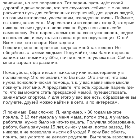
занижена, но все поправимо. Тот парень пусть идёт своей
дорогой и даже хорошо, что это случилось сейчас. т. е он вам
расчистил путь для собственных свершений, для других людей,
по вашим интересам, увлечениям, взглядов на жизнь. Поймите,
вы такая, какая есть. Мир состоит и из хороших людей, которые
никогда за счет другого человека не будут повышать себе
самооценку. Этот парень несмотря на свою успешность, ведом;
к сожалению, и ему только важна оценка окружающих. Стоп!
Всем тем, кто говорит Вам гадости.
Говорите, мне не нравятся, когда со мной так говорят. Не
общайтесь с такими людьми. Подумайте, чем Вам интересно
заниматься помимо учёбы, начните чем-то увлекаться. Сейчас
много вариантов развития.
Пожалуйста, обратитесь к психологу или психотерапевту в
поликлинику. Это не значит, что Вы псих. Это значит, что вам
нужна психологическая помощь, т. к. у вас навязчивые мысли
покинуть этот мир. А представьте, что есть хороший парень где-
то, что вы можете стать прекрасной мамой, путешествовать,
заниматься спортом. И для этого у вас все есть, образование вы
получите, друзей можно найти и в сети, и по интересам.
Я понимаю, Вам сложно. Я, например, к 36 годам многое
поняла. В 13 лет умерла у меня мама, потом отец, я училась,
работала, нужно было на что-то кушать. Получила образование,
работу, была замужем 15 лет, сынок у меня, потом развод. Но
никогда я не позволила мысли об уходе! Я хочу Вас обнять,
понять, раз уж этого не делают родители. Вы теперь взрослая и