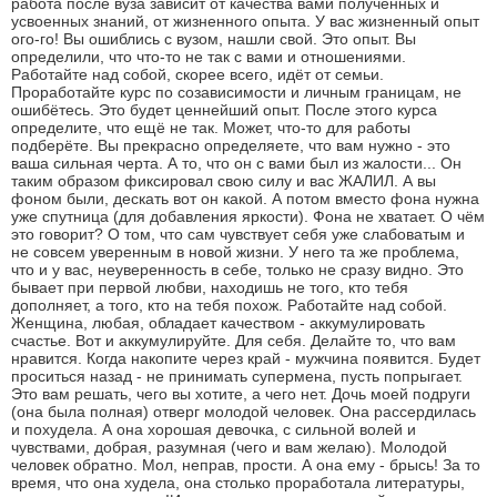
работа после вуза зависит от качества вами полученных и
усвоенных знаний, от жизненного опыта. У вас жизненный опыт
ого-го! Вы ошиблись с вузом, нашли свой. Это опыт. Вы
определили, что что-то не так с вами и отношениями.
Работайте над собой, скорее всего, идёт от семьи.
Проработайте курс по созависимости и личным границам, не
ошибётесь. Это будет ценнейший опыт. После этого курса
определите, что ещё не так. Может, что-то для работы
подберёте. Вы прекрасно определяете, что вам нужно - это
ваша сильная черта. А то, что он с вами был из жалости... Он
таким образом фиксировал свою силу и вас ЖАЛИЛ. А вы
фоном были, дескать вот он какой. А потом вместо фона нужна
уже спутница (для добавления яркости). Фона не хватает. О чём
это говорит? О том, что сам чувствует себя уже слабоватым и
не совсем уверенным в новой жизни. У него та же проблема,
что и у вас, неуверенность в себе, только не сразу видно. Это
бывает при первой любви, находишь не того, кто тебя
дополняет, а того, кто на тебя похож. Работайте над собой.
Женщина, любая, обладает качеством - аккумулировать
счастье. Вот и аккумулируйте. Для себя. Делайте то, что вам
нравится. Когда накопите через край - мужчина появится. Будет
проситься назад - не принимать супермена, пусть попрыгает.
Это вам решать, чего вы хотите, а чего нет. Дочь моей подруги
(она была полная) отверг молодой человек. Она рассердилась
и похудела. А она хорошая девочка, с сильной волей и
чувствами, добрая, разумная (чего и вам желаю). Молодой
человек обратно. Мол, неправ, прости. А она ему - брысь! За то
время, что она худела, она столько проработала литературы,