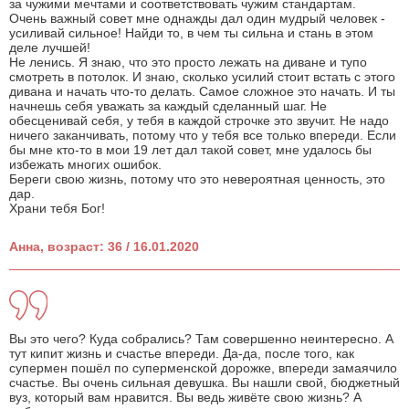
за чужими мечтами и соответствовать чужим стандартам.
Очень важный совет мне однажды дал один мудрый человек -
усиливай сильное! Найди то, в чем ты сильна и стань в этом
деле лучшей!
Не ленись. Я знаю, что это просто лежать на диване и тупо
смотреть в потолок. И знаю, сколько усилий стоит встать с этого
дивана и начать что-то делать. Самое сложное это начать. И ты
начнешь себя уважать за каждый сделанный шаг. Не
обесценивай себя, у тебя в каждой строчке это звучит. Не надо
ничего заканчивать, потому что у тебя все только впереди. Если
бы мне кто-то в мои 19 лет дал такой совет, мне удалось бы
избежать многих ошибок.
Береги свою жизнь, потому что это невероятная ценность, это
дар.
Храни тебя Бог!
Анна, возраст: 36 / 16.01.2020
Вы это чего? Куда собрались? Там совершенно неинтересно. А
тут кипит жизнь и счастье впереди. Да-да, после того, как
супермен пошёл по суперменской дорожке, впереди замаячило
счастье. Вы очень сильная девушка. Вы нашли свой, бюджетный
вуз, который вам нравится. Вы ведь живёте свою жизнь? А