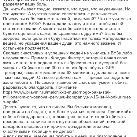
разделяет вашу боль.
Да, жить бывает трудно, кажется, что одна, что неудачница. Но
это чувства. А чувства важно сопоставить с реальностью.
Почему вы себя считаете плохой, никчемной? Что не учитесь в
престижном ВУЗе? Вам задали планку и хотят, чтобы вы ей
соответствовали. А может вы себе сами цели поставите и
будете оценивать сами, не сравнивая с другими? Было бы
здорово, если цели эти будут касаться не только материальных
вещей, но украшения вашей души, это намного важнее. И
остальное подтянется.
Сколько счастливых и успешных людей не учились в ВУЗе либо
недоучились. Пример - Фредди Фиггерс, который начал свою
жизнь с того, что родная мать выбросила его в мусорный бак
умирать. Сейчас в свои 30 лет он изобрел обувь с GPS-
трекером, создал компанию за 62 миллиона долларов и помог
тысячам людей. Он всего добился сам — приемные родители
жили небогато. Но самое главное он счастлив, умеет любить,
радоваться, благодарить. Почитайте
https://www.pravmir.ru/malchik-iz-musornogo-baka-stal-
millionerom-on-osnoval-pervuyu-kompaniyu-v-15-let-i-konkuriruet-
s-apple/.
Делать нужно то, что по силам. Вы большая молодец,
поступили на бюджет, тем более учиться нравится. Принимайте
себя с благодарностью, только грех портит и людей обижать
нехорошо, а наличие или отсутствие образований, почестей,
шикарной внешности и прочего обладателя этих благ
счастливым и любящим не делают.
А вот к людям, умеющим любить и имеющим благородное и