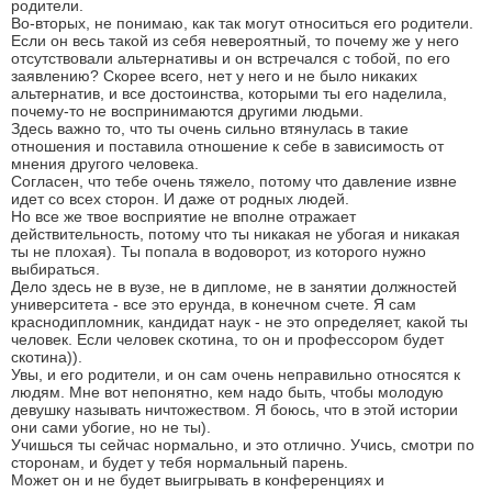
родители.
Во-вторых, не понимаю, как так могут относиться его родители.
Если он весь такой из себя невероятный, то почему же у него
отсутствовали альтернативы и он встречался с тобой, по его
заявлению? Скорее всего, нет у него и не было никаких
альтернатив, и все достоинства, которыми ты его наделила,
почему-то не воспринимаются другими людьми.
Здесь важно то, что ты очень сильно втянулась в такие
отношения и поставила отношение к себе в зависимость от
мнения другого человека.
Согласен, что тебе очень тяжело, потому что давление извне
идет со всех сторон. И даже от родных людей.
Но все же твое восприятие не вполне отражает
действительность, потому что ты никакая не убогая и никакая
ты не плохая). Ты попала в водоворот, из которого нужно
выбираться.
Дело здесь не в вузе, не в дипломе, не в занятии должностей
университета - все это ерунда, в конечном счете. Я сам
краснодипломник, кандидат наук - не это определяет, какой ты
человек. Если человек скотина, то он и профессором будет
скотина)).
Увы, и его родители, и он сам очень неправильно относятся к
людям. Мне вот непонятно, кем надо быть, чтобы молодую
девушку называть ничтожеством. Я боюсь, что в этой истории
они сами убогие, но не ты).
Учишься ты сейчас нормально, и это отлично. Учись, смотри по
сторонам, и будет у тебя нормальный парень.
Может он и не будет выигрывать в конференциях и