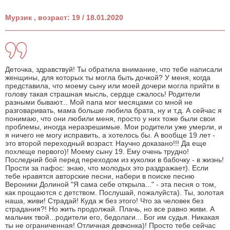
Мурзик , возраст: 19 / 18.01.2020
Деточка, здравствуй! Ты обратила внимание, что тебе написали
женщины, для которых ты могла быть дочкой? У меня, когда
представила, что моему сыну или моей дочери могла прийти в
голову такая страшная мысль, сердце сжалось! Родители
разными бывают... Мой папа мог месяцами со мной не
разговаривать, мама больше любила брата, ну и т.д. А сейчас я
понимаю, что они любили меня, просто у них тоже были свои
проблемы, иногда неразрешимые. Мои родители уже умерли, и
я ничего не могу исправить, а хотелось бы. А вообще 19 лет -
это второй переходный возраст. Научно доказано!!! Да еще
похлеще первого)! Моему сыну 19. Ему очень трудно!
Последний бой перед переходом из куколки в бабочку - в жизнь!
Прости за пафос: знаю, что молодых это раздражает). Если
тебе нравятся авторские песни, набери в поиске песню
Вероники Долиной "Я сама себе открыла..." - эта песня о том,
как прощаются с детством. Послушай, пожалуйста). Ты, золотая
наша, живи! Страдай! Куда ж без этого! Что за человек без
страдания?! Но жить продолжай. Плачь, но все равно живи. А
мальчик твой...родители его, бедолаги... Бог им судья. Никакая
ты не ограниченная! Отличная девчонка)! Просто тебе сейчас