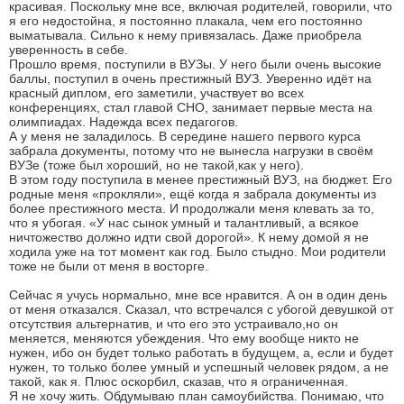
красивая. Поскольку мне все, включая родителей, говорили, что
я его недостойна, я постоянно плакала, чем его постоянно
выматывала. Сильно к нему привязалась. Даже приобрела
уверенность в себе.
Прошло время, поступили в ВУЗы. У него были очень высокие
баллы, поступил в очень престижный ВУЗ. Уверенно идёт на
красный диплом, его заметили, участвует во всех
конференциях, стал главой СНО, занимает первые места на
олимпиадах. Надежда всех педагогов.
А у меня не заладилось. В середине нашего первого курса
забрала документы, потому что не вынесла нагрузки в своём
ВУЗе (тоже был хороший, но не такой,как у него).
В этом году поступила в менее престижный ВУЗ, на бюджет. Его
родные меня «прокляли», ещё когда я забрала документы из
более престижного места. И продолжали меня клевать за то,
что я убогая. «У нас сынок умный и талантливый, а всякое
ничтожество должно идти свой дорогой». К нему домой я не
ходила уже на тот момент как год. Было стыдно. Мои родители
тоже не были от меня в восторге.
Сейчас я учусь нормально, мне все нравится. А он в один день
от меня отказался. Сказал, что встречался с убогой девушкой от
отсутствия альтернатив, и что его это устраивало,но он
меняется, меняются убеждения. Что ему вообще никто не
нужен, ибо он будет только работать в будущем, а, если и будет
нужен, то только более умный и успешный человек рядом, а не
такой, как я. Плюс оскорбил, сказав, что я ограниченная.
Я не хочу жить. Обдумываю план самоубийства. Понимаю, что