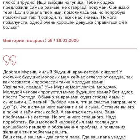
плохо и трудно! Ищи выходы из тупика. Тебе их здесь
предложили самые разные, не отвергай, подумай. Обнимаю
тебя! Если б знала твое имя, помолилась бы, но попробую
помолиться так: "Господи, ты всех нас знаешь! Помоги,
пожалуйста, одной очень хорошей девушке справиться с ее
болью!"
Виктория, возраст: 58 / 18.01.2020
Дорогая Мурзик, милый будущий врач-детский онколог! У
скольких будущих молодых мам сейчас отлегло от сердца, так
как готовятся к профессии такие молодые врачи!
Уже легче, правда? Уже Мурзик моет лапкой мордочку.
Молодой человек пропустил мимо будущего врача? Вот идиот,
прости Господи. Обычно за врачами ходят строем мамы с
сыновьями. С песней "Выбери меня, птица счастья завтрашнего
дня"))). Что в случае чего вылечит и её и сына. Оставьте вы его
в покое и займитесь собой. А заняться есть чем. Ваши
проблемы - из детства. Но это ничего страшного. Надо
поработать. Ваш молодой человек был вам послан для
волшебного пенделя и обозначения проблем, и появления
желания эти проблемы решить.
Ваш отец и ваш мч - два сапога пара. Где ваш папа увидел