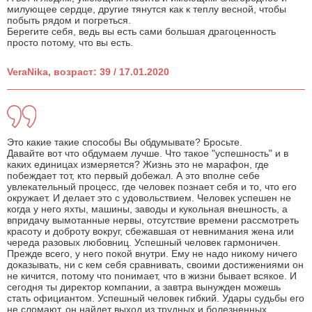
милующее сердце, другие тянутся как к теплу весной, чтобы
побыть рядом и погреться.
Берегите себя, ведь вы есть сами большая драгоценность
просто потому, что вы есть.
VeraNika, возраст: 39 / 17.01.2020
Это какие такие способы Вы обдумывате? Бросьте.
Давайте вот что обдумаем лучше. Что такое "успешность" и в
каких единицах измеряется? Жизнь это не марафон, где
побеждает тот, кто первый добежал. А это вполне себе
увлекательный процесс, где человек познает себя и то, что его
окружает. И делает это с удовольствием. Человек успешен не
когда у него яхты, машины, заводы и кукольная внешность, а
впридачу вымотанные нервы, отсутствие времени рассмотреть
красоту и доброту вокруг, сбежавшая от невнимания жена или
череда разовых любовниц. Успешный человек гармоничен.
Прежде всего, у него покой внутри. Ему не надо никому ничего
доказывать, ни с кем себя сравнивать, своими достижениями он
не кичится, потому что понимает, что в жизни бывает всякое. И
сегодня ты директор компании, а завтра вынужден можешь
стать официантом. Успешный человек гибкий. Удары судьбы его
не сломают, он найдет выход из трудных и болезненных