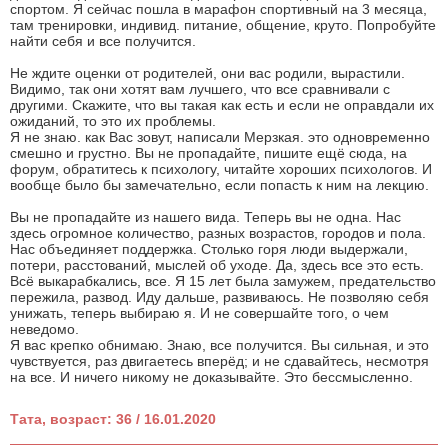
спортом. Я сейчас пошла в марафон спортивный на 3 месяца,
там тренировки, индивид. питание, общение, круто. Попробуйте
найти себя и все получится.
Не ждите оценки от родителей, они вас родили, вырастили.
Видимо, так они хотят вам лучшего, что все сравнивали с
другими. Скажите, что вы такая как есть и если не оправдали их
ожиданий, то это их проблемы.
Я не знаю. как Вас зовут, написали Мерзкая. это одновременно
смешно и грустно. Вы не пропадайте, пишите ещё сюда, на
форум, обратитесь к психологу, читайте хороших психологов. И
вообще было бы замечательно, если попасть к ним на лекцию.
Вы не пропадайте из нашего вида. Теперь вы не одна. Нас
здесь огромное количество, разных возрастов, городов и пола.
Нас объединяет поддержка. Столько горя люди выдержали,
потери, расстований, мыслей об уходе. Да, здесь все это есть.
Всё выкарабкались, все. Я 15 лет была замужем, предательство
пережила, развод. Иду дальше, развиваюсь. Не позволяю себя
унижать, теперь выбираю я. И не совершайте того, о чем
неведомо.
Я вас крепко обнимаю. Знаю, все получится. Вы сильная, и это
чувствуется, раз двигаетесь вперёд; и не сдавайтесь, несмотря
на все. И ничего никому не доказывайте. Это бессмысленно.
Тата, возраст: 36 / 16.01.2020