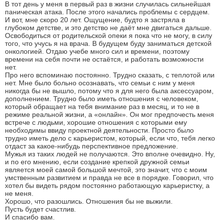
В тот день у меня в первый раз в жизни случилась сильнейшая
паническая атака. После этого начались проблемы с сердцем.
И вот, мне скоро 20 лет. Ощущение, будто я застряла в
глубоком детстве, и это детство не даёт мне двигаться дальше.
Освободиться от родительской опеки я пока что не могу, в силу
того, что учусь я на врача. В будущем буду заниматься детской
онкологией. Отдаю учебе много сил и времени, поэтому
времени на себя почти не остаётся, и работать возможности
нет.
Про него вспоминаю постоянно. Трудно сказать, с теплотой или
нет. Мне было больно осознавать, что семьи с ним у меня
никогда бы не вышло, потому что я для него была аксессуаром,
дополнением. Трудно было иметь отношения с человеком,
который обращает на тебя внимание раз в месяц, и то не в
режиме реальной жизни, а «онлайн». Он мог предпочесть меня
встрече с людьми, хорошие отношения с которыми ему
необходимы ввиду проектной деятельности. Просто было
трудно иметь дело с карьеристом, который, если что, тебя легко
отдаст за какое-нибудь перспективное предложение.
Мужья из таких людей не получаются. Это вполне очевидно. Ну,
и по его мнению, если создание крепкой дружной семьи
является моей самой большой мечтой, это значит, что с моим
умственным развитием и правда не все в порядке. Говорил, что
хотел бы видеть рядом постоянно работающую карьеристку, а
не меня.
Хорошо, что разошлись. Отношения бы не выжили.
Пусть будет счастлив.
И спасибо вам.