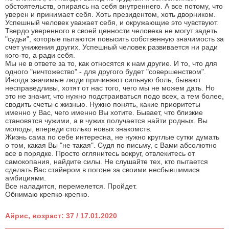
обстоятельств, опираясь на себя внутреннего. А все потому, что
уверен и принимает себя. Хоть президентом, хоть дворником.
Успешный человек уважает себя, и окружающие это чувствуют.
Твердо уверенного в своей ценности человека не могут задеть
"судьи", которые пытаются повысить собственную значимость за
счет унижения других. Успешный человек развивается ни ради
кого-то, а ради себя.
Мы не в ответе за то, как относятся к нам другие. И то, что для
одного "ничтожество" - для другого будет "совершенством".
Иногда значимые люди причиняют сильную боль, бывают
несправедливы, хотят от нас того, чего мы не можем дать. Но
это не значит, что нужно подстраиваться подо всех, а тем более,
сводить счеты с жизнью. Нужно понять, какие приоритеты
именно у Вас, чего именно Вы хотите. Бывает, что близкие
становятся чужими, а в чужих получается найти родных. Вы
молоды, впереди столько новых знакомств.
Жизнь сама по себе интересна, не нужно круглые сутки думать
о том, какая Вы "не такая". Судя по письму, с Вами абсолютно
все в порядке. Просто оглянитесь вокруг, отвлекитесь от
самокопания, найдите силы. Не слушайте тех, кто пытается
сделать Вас стайером в погоне за своими несбывшимися
амбициями.
Все наладится, перемелется. Пройдет.
Обнимаю крепко-крепко.
Айрис, возраст: 37 / 17.01.2020