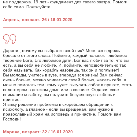
не поддержка. 19 лет - фундамент для твоего завтра. Помоги
себе сама. Пожалуйста.
Апрель, возраст: 26 / 16.01.2020
Дорогая, почему вы выбрали такой ник? Меня аж в дрожь
бросило от этого слова. Поймите, каждый человек - любимое
творение Бога, Его любимое дитя. Бог вас любит за то, что вы
есть, а вы себя не любите. И, поймите, непозволительно так
себя называть. Как корабль назовешь, так он и поплывет!
Вы молоды, учитесь в вузе, впереди вся жизнь! Вам сейчас
очень больно, можно упиваться своей болью, жалеть себя, а
можно помогать тем, кому хуже: выгулять собак в приюте, стать
волонтером в детском доме или в хосписе. Отдавая свое
внимание м заботу, вы получите безусловную любовь и
приятие.
Я вижу решение проблемы в скорейшем обращении к
психологу, а главное - если вы крещеная, вам нужно в
православный храм на исповедь и причастие. Помоги вам
Господи!
Марина, возраст: 32 / 16.01.2020