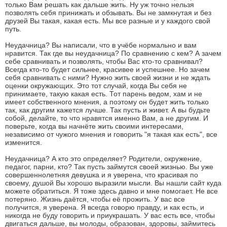
только Вам решать как дальше жить. Ну уж точно нельзя
позволять себя принижать и обзывать. Вы не замкнутая и без
друзей Вы такая, какая есть. Мы все разные и у каждого свой
путь.
Неудачница? Вы написали, что в учёбе нормально и вам
нравится. Так где вы неудачница? По сравнению с кем? А зачем
себе сравнивать и позволять, чтобы Вас кто-то сравнивал?
Всегда кто-то будет сильнее, красивее и успешнее. Но зачем
себя сравнивать с ними? Нужно жить своей жизни и не ждать
оценки окружающих. Это тот случай, когда Вы себя не
принимаете, такую какая есть. Тот парень ведом, хам и не
имеет собственного мнения, а поэтому он будет жить только
так, как другим кажется лучше. Так пусть и живет. А вы будьте
собой, делайте, то что нравятся именно Вам, а не другим. И
поверьте, когда вы начнёте жить своими интересами,
независимо от чужого мнения и говорить "я такая как есть", все
изменится.
Неудачница? А кто это определяет? Родители, окружение,
педагог, парни, кто? Так пусть займутся своей жизнью. Вы уже
совершеннолетняя девушка и я уверена, что красивая по
своему, душой Вы хорошо выразили мысли. Вы нашли сайт куда
можете обратиться. Я тоже здесь давно и мне помогает. Не все
потеряно. Жизнь даётся, чтобы её прожить. У вас все
получится, я уверена. Я всегда говорю правду, и как есть, и
никогда не буду говорить и приукрашать. У вас есть все, чтобы
двигаться дальше, вы молоды, образован, здоровы, займитесь