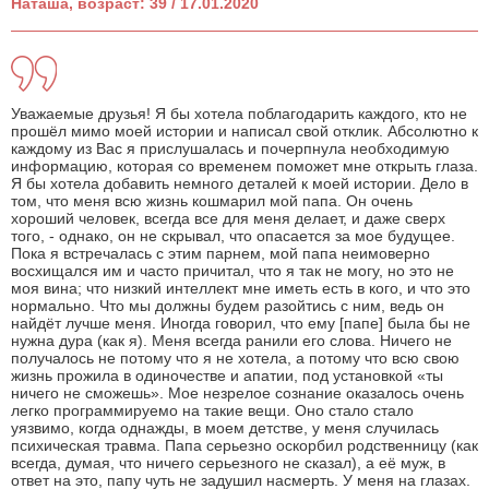
Наташа, возраст: 39 / 17.01.2020
Уважаемые друзья! Я бы хотела поблагодарить каждого, кто не
прошёл мимо моей истории и написал свой отклик. Абсолютно к
каждому из Вас я прислушалась и почерпнула необходимую
информацию, которая со временем поможет мне открыть глаза.
Я бы хотела добавить немного деталей к моей истории. Дело в
том, что меня всю жизнь кошмарил мой папа. Он очень
хороший человек, всегда все для меня делает, и даже сверх
того, - однако, он не скрывал, что опасается за мое будущее.
Пока я встречалась с этим парнем, мой папа неимоверно
восхищался им и часто причитал, что я так не могу, но это не
моя вина; что низкий интеллект мне иметь есть в кого, и что это
нормально. Что мы должны будем разойтись с ним, ведь он
найдёт лучше меня. Иногда говорил, что ему [папе] была бы не
нужна дура (как я). Меня всегда ранили его слова. Ничего не
получалось не потому что я не хотела, а потому что всю свою
жизнь прожила в одиночестве и апатии, под установкой «ты
ничего не сможешь». Мое незрелое сознание оказалось очень
легко программируемо на такие вещи. Оно стало стало
уязвимо, когда однажды, в моем детстве, у меня случилась
психическая травма. Папа серьезно оскорбил родственницу (как
всегда, думая, что ничего серьезного не сказал), а её муж, в
ответ на это, папу чуть не задушил насмерть. У меня на глазах.