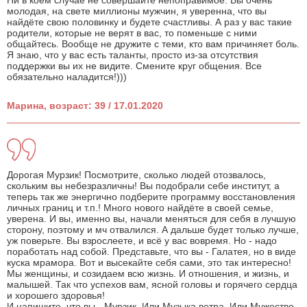
Ни в коем случае не совершайте непоправимое. Вы очень
молодая, на свете миллионы мужчин, я уверенна, что вы
найдёте свою половинку и будете счастливы. А раз у вас такие
родители, которые не верят в вас, то поменьше с ними
общайтесь. Вообще не дружите с теми, кто вам причиняет боль.
Я знаю, что у вас есть таланты, просто из-за отсутствия
поддержки вы их не видите. Смените круг общения. Все
обязательно наладится!)))
Марина, возраст: 39 / 17.01.2020
Дорогая Мурзик! Посмотрите, сколько людей отозвалось,
скольким вы небезразличны! Вы подобрали себе институт, а
теперь так же энергично подберите программу восстановления
личных границ и т.п.! Много нового найдёте в своей семье,
уверена. И вы, именно вы, начали меняться для себя в лучшую
сторону, поэтому и мч отвалился. А дальше будет только лучше,
уж поверьте. Вы взрослеете, и всё у вас вовремя. Но - надо
поработать над собой. Представьте, что вы - Галатея, но в виде
куска мрамора. Вот и высекайте себя сами, это так интересно!
Мы женщины, и созидаем всю жизнь. И отношения, и жизнь, и
малышей. Так что успехов вам, ясной головы и горячего сердца
и хорошего здоровья!
И напишите, что вы - Мурзик. Или Музыка ветра. Или Мужество