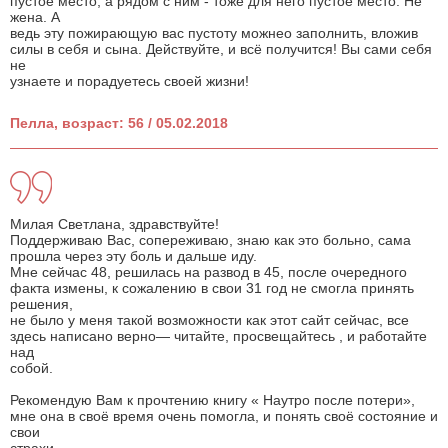
пустое место, а рядом с ним - тоже для него пустое место. Не
жена. А
ведь эту пожирающую вас пустоту можнео заполнить, вложив
силы в себя и сына. Действуйте, и всё получится! Вы сами себя
не
узнаете и порадуетесь своей жизни!
Пелла, возраст: 56 / 05.02.2018
Милая Светлана, здравствуйте!
Поддерживаю Вас, сопереживаю, знаю как это больно, сама
прошла через эту боль и дальше иду.
Мне сейчас 48, решилась на развод в 45, после очередного
факта измены, к сожалению в свои 31 год не смогла принять
решения,
не было у меня такой возможности как этот сайт сейчас, все
здесь написано верно— читайте, просвещайтесь , и работайте
над
собой.
Рекомендую Вам к прочтению книгу « Наутро после потери»,
мне она в своё время очень помогла, и понять своё состояние и
свои