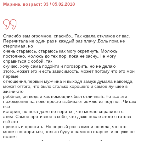
Марина, возраст: 33 / 05.02.2018
Спасибо вам огромное, спасибо...Так ждала откликов от вас.
Перечитала не один раз и каждый раз плачу..Боль пока не
стерпимая, но
очень стараюсь, стараюсь как могу окрепнуть. Молюсь
постоянно, молюсь до тех пор, пока не засну..Не могу
справиться с собой, так
скучаю, хочу сама подойти и поговорить, но не делаю
этого..может это и есть зависимость, может потому что это мои
первые
отношения,первый мужчина и выходя замуж думала навсегда,
может оттого, что было столько хорошего и самое лучшее в
жизни-это
ребёнок, он ведь и как помощник был отличный..Но все эти
похождения на лево просто выбивают землю из под ног.. Читаю
все
истории, но пока даже не верится, что можно справится с
этим..Самое противное в себе, что даже после этого я готова
всё это
принять и простить..Но первый раз в жизни поняла, что это
может повториться, только буду я намного старше..и он уже не
скажет