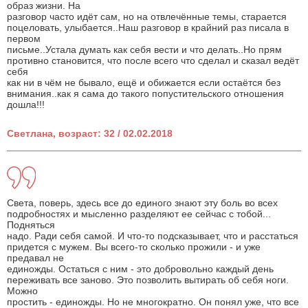
образ жизни. На
разговор часто идёт сам, но на отвлечённые темы, старается
поцеловать, улыбается..Наш разговор в крайний раз писала в
первом
письме..Устала думать как себя вести и что делать..Но прям
противно становится, что после всего что сделал и сказал ведёт
себя
как ни в чём не бывало, ещё и обижается если остаётся без
внимания..как я сама до такого попустительского отношения
дошла!!!
Светлана, возраст: 32 / 02.02.2018
Света, поверь, здесь все до единого знают эту боль во всех
подробностях и мысленно разделяют ее сейчас с тобой...
Подняться
надо. Ради себя самой. И что-то подсказывает, что и расстаться
придется с мужем. Вы всего-то сколько прожили - и уже
предавал не
единожды. Остаться с ним - это добровольно каждый день
переживать все заново. Это позволить вытирать об себя ноги.
Можно
простить - единожды. Но не многократно. Он понял уже, что все