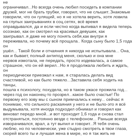
не
ограничивал...Но всегда очень любил посидеть в компании
друзей, мог не брать трубки, говорил, что не слышит..Знакомые
говорили, что он гулящий, но я не хотела верить, хотя ловила
на глупых заигрываниях в соц.сетях, всё время
оправдывался, да и если честно когда выпивал я видела теперь
осознаю, как он смотрел на красивых девушек, как
заигрывал..я даже не могу понять себя,как внутри я
переживала, но почему всё прощала.. Когда сыну было 1,5 года
он
ушёл... Такой боли и отчаяния я никогда не испытывала... Она,
как и бывает, полный антипод меня, сколько и она мне
нервов измотала, не передать, просто издевалась, а самое
страшное, что он ей верил...Но я продолжала любить и ждать,
он
периодически приезжал к нам, я старалась делать вид
счастливой, но как было тяжело...Заставила себя ходить на
танцы,
пошла к психологу, похудела, но в таком ужасе прожила год...
через год он наконец-то прозрел...какое было счастье! По
первому его зову мы с сыном примчались к нему... сейчас я
понимаю, что сильного раскаяния у него и не было-это я всё
выдумывала, хотя иногда подходил обнимал и говорил как
виноват передо мной...и вот проходит 1,6 года и снова стал
отстраняться, постоянно везде с телефоном... Раньше всегда
изворачивался, врал, а тут выпил и говорит...Я тебя очень
люблю, но по человечески, уже стыдно смотреть в твои глаза,
скорей всего ты и лучшая жена в мире, но я так жить не