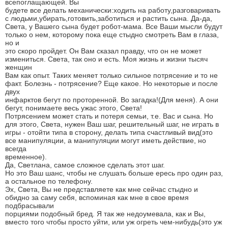
всепоглащающей. Вы
будете все делать механически:ходить на работу,разговаривать
с людьми,убирать,готовить,заботиться и растить сына. Да-да,
Света, у Вашего сына будет робот-мама. Все Ваши мысли будут
только о нем, которому пока еще стыдно смотреть Вам в глаза,
но и
это скоро пройдет. Он Вам сказал правду, что он не может
измениться. Света, так оно и есть. Моя жизнь и жизни тысяч
женщин
Вам как опыт. Таких меняет только сильное потрясение и то не
факт. Болезнь - потрясение? Еще какое. Но некоторые и после
двух
инфарктов бегут по проторенной. Во загадка!(Для меня). А они
бегут, понимаете весь ужас этого, Света!
Потрясением может стать и потеря семьи, т.е. Вас и сына. Но
для этого, Света, нужен Ваш шаг, решительный шаг, не играть в
игры - отойти типа в сторону, делать типа счастливый вид(это
все манипуляции, а манипуляции могут иметь действие, но
всегда
временное).
Да, Светлана, самое сложное сделать этот шаг.
Но это Ваш шанс, чтобы не слушать больше ересь про один раз,
а остальное по телефону.
Эх, Света, Вы не представляете как мне сейчас стыдно и
обидно за саму себя, вспоминая как мне в свое время
подбрасывали
порциями подобный бред. Я так же недоумевала, как и Вы,
вместо того чтобы просто уйти, или уж огреть чем-нибудь(это уж