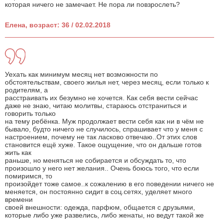
которая ничего не замечает. Не пора ли повзрослеть?
Елена, возраст: 36 / 02.02.2018
Уехать как минимум месяц нет возможности по
обстоятельствам, своего жилья нет, через месяц, если только к
родителям, а
расстраивать их безумно не хочется. Как себя вести сейчас
даже не знаю, читаю молитвы, стараюсь отстраниться и
говорить только
на тему ребёнка. Муж продолжает вести себя как ни в чём не
бывало, будто ничего не случилось, спрашивает что у меня с
настроением, почему не так ласково отвечаю..От этих слов
становится ещё хуже. Такое ощущение, что он дальше готов
жить как
раньше, но меняться не собирается и обсуждать то, что
произошло у него нет желания.. Очень боюсь того, что если
помиримся, то
произойдет тоже самое..к сожалению в его поведении ничего не
меняется, он постоянно сидит в соц.сетях, уделяет много
времени
своей внешности: одежда, парфюм, общается с друзьями,
которые либо уже развелись, либо женаты, но ведут такой же