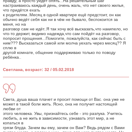
правду, а просто уйдет опять...На решительный шаг
настраиваюсь каждый день, очень жаль, что нет своего жилья,
что придётся ехать
к родителям..Месяц в одной квартире ещё предстоит, он как
обычно ведёт себя как ни в чём не бывало, беспокоится за
меня, но на
разговор сам не идёт..Я так хочу всё высказать,что накипело, но
что-то держит, видимо надежда,что сам пойдёт на разговор,
попросит прощения...Помогите, пожалуйста, как сейчас быть с
ним??? Высказаться самой или молча уехать через месяц?? Я
сплю в
другой комнате, общение поддерживаю только по поводу
ребёнка..
Светлана, возраст: 32 / 05.02.2018
Света, душа ваша плачет и просит помощи от Вас. она уже не
может в такой боли жить. Ясно, она не получит настоящей
любви от
этого человека. Увы, признайтесь себе - это разлука. Учитесь
любить, а не жить в зависимости, узнавать этот мир, а не
копаться в
грязи блуда. Зачем вы ему, зачем он Вам? Ведь рядом с Вами