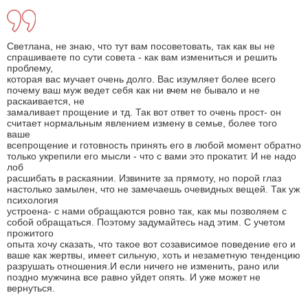
Светлана, не знаю, что тут вам посоветовать, так как вы не
спрашиваете по сути совета - как вам измениться и решить
проблему,
которая вас мучает очень долго. Вас изумляет более всего
почему ваш муж ведет себя как ни вчем не бывало и не
раскаивается, не
замаливает прощение и тд. Так вот ответ то очень прост- он
считает нормальным явлением измену в семье, более того
ваше
всепрощение и готовность принять его в любой момент обратно
только укрепили его мысли - что с вами это прокатит. И не надо
лоб
расшибать в раскаянии. Извините за прямоту, но порой глаз
настолько замылен, что не замечаешь очевидных вещей. Так уж
психология
устроена- с нами обращаются ровно так, как мы позволяем с
собой обращаться. Поэтому задумайтесь над этим. С учетом
прожитого
опыта хочу сказать, что такое вот созависимое поведение его и
ваше как жертвы, имеет сильную, хоть и незаметную тенденцию
разрушать отношения.И если ничего не изменить, рано или
поздно мужчина все равно уйдет опять. И уже может не
вернуться.