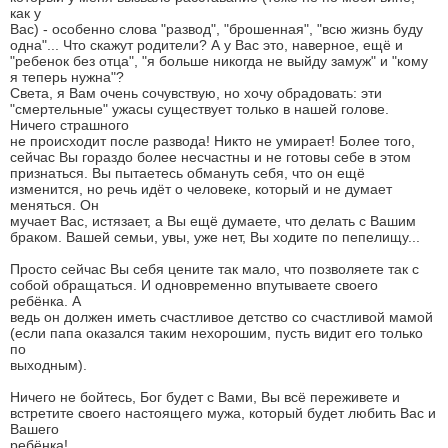
как у
Вас) - особенно слова "развод", "брошенная", "всю жизнь буду
одна"... Что скажут родители? А у Вас это, наверное, ещё и
"ребенок без отца", "я больше никогда не выйду замуж" и "кому
я теперь нужна"?
Света, я Вам очень сочувствую, но хочу обрадовать: эти
"смертельные" ужасы существует только в нашей голове.
Ничего страшного
не происходит после развода! Никто не умирает! Более того,
сейчас Вы гораздо более несчастны и не готовы себе в этом
признаться. Вы пытаетесь обмануть себя, что он ещё
изменится, но речь идёт о человеке, который и не думает
меняться. Он
мучает Вас, истязает, а Вы ещё думаете, что делать с Вашим
браком. Вашей семьи, увы, уже нет, Вы ходите по пепелищу...
Просто сейчас Вы себя цените так мало, что позволяете так с
собой обращаться. И одновременно впутываете своего
ребёнка. А
ведь он должен иметь счастливое детство со счастливой мамой
(если папа оказался таким нехорошим, пусть видит его только
по
выходным).
Ничего не бойтесь, Бог будет с Вами, Вы всё переживете и
встретите своего настоящего мужа, который будет любить Вас и
Вашего
ребёнка!