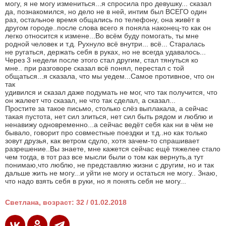
могу, я не могу измениться...я спросила про девушку... сказал
да, познакомился, но дело не в ней, интим был ВСЕГО один
раз, остальное время общались по телефону, она живёт в
другом городе..после слова всего я поняла наконец-то как он
легко относится к измене...Во всём буду помогать, ты мне
родной человек и т.д. Рухнуло всё внутри... всё... Старалась
не ругаться, держать себя в руках, но не всегда удавалось...
Через 3 недели после этого стал другим, стал тянуться ко
мне.. при разговоре сказал всё понял, перестал с той
общаться...я сказала, что мы уедем...Самое противное, что он
так
удивился и сказал даже подумать не мог, что так получится, что
он жалеет что сказал, не что так сделал, а сказал...
Простите за такое письмо, столько слёз выплакала, а сейчас
такая пустота, нет сил злиться, нет сил быть рядом и люблю и
ненавижу одновременно...а сейчас ведёт себя как ни в чём не
бывало, говорит про совместные поездки и т.д..но как только
зовут друзья, как ветром сдуло, хотя зачем-то спрашивает
разрешение..Вы знаете, мне кажется сейчас ещё тяжелее стало
чем тогда, в тот раз все мысли были о том как вернуть,а тут
понимаю,что люблю, не представляю жизни с другим, но и так
дальше жить не могу...и уйти не могу и остаться не могу.. Знаю,
что надо взять себя в руки, но я понять себя не могу...
Светлана, возраст: 32 / 01.02.2018