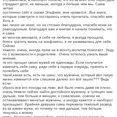
страдают дети, не меньше, иногда и больше чем мы. Сама
читаю
постоянно сайт и сказки Эльфики, мне нравится...Все книги,
которые советуете я постараюсь очень прочитать, спасибо вам.
Хоть я
вас лично не знаю, но на столько благодарна, спасибо всем не
равнодушным..Благодаря вам и книгам я начала понимать, что
я сама
во многом виновата, я себя не любила, я всегда прощала,
боясь тратить жизнь на конфликты, я не развивалась для себя..
Сейчас
тяжело, очень, иногда прям не в моготу,молитва помогает...Уеду
по 1 возможности к родителям.. Очень хотелось узнать ваше
мнение,
те кто прощал своих мужей не единожды..Если получится
изменить себя саму, ради себя в первую очередь, принять и
полюбить себя
такой,какая есть, есть ли шанс, что мужчина, который вёл такую
жизнь изменится или слишком далеко это всё зашло??? Ведь
если
убрать все его походы на лево, всё было очень даже не плохо..
очень тяжело сейчас найти достойного мужчину, а гулящих чем
дальше, тем больше,и женщин, к сожалению, совсем не
останавливают женатые мужчины, а иногда кажется и наоборот
прильщают...Крайняя девушка сама пережила тяжёлый развод
из-за измен мужа, но почему-то чем дальше, тем больше
тянулась к моему
мужу...Напишите, пожалуйста, своё мнение и как лучше до