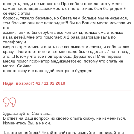
прощать, люди не меняются.Про себя я поняла, что у меня
самая настоящая зависимость от него...лишь был бы рядом.Я
сейчас с этим
борюсь, тяжело безумно, но Света чем больше мы унижаемся,
тем больше они нас ненавидят.Я бы на Вашем месте исчезла из
его
жизни, так что бы отрубить все контакты, только смс и только
из.за детей.Мне это помогает, я 2 раза разговаривала по
телефону и
вчера встретились и опять все всплывает и слезы, и себя жалко
сразу....Бегите от него и вот мне надо было сделать 7 лет назад
это....Потому что все повторилось...Держитесь! Мне первый
месяц помог психиатор медикаметозно, потому что спать не
могла..Сейчас
просто живу и с надеждой смотрю в будущее!
Надя, возраст: 41 / 11.02.2018
Здравствуйте, Светлана,
В ответ на Ваш вопрос- из своего опыта скажу, не измениться.
Изменитесь Вы, а не он.
Так что меняйтесь! Читайте сайт,анализируйте , понимайте и