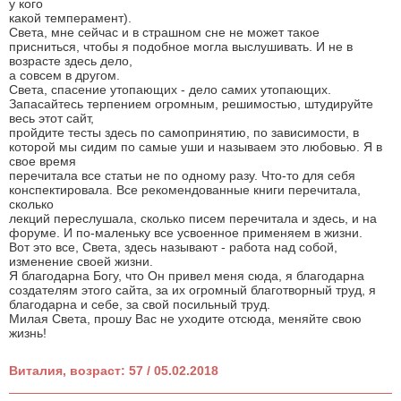
у кого
какой темперамент).
Света, мне сейчас и в страшном сне не может такое
присниться, чтобы я подобное могла выслушивать. И не в
возрасте здесь дело,
а совсем в другом.
Света, спасение утопающих - дело самих утопающих.
Запасайтесь терпением огромным, решимостью, штудируйте
весь этот сайт,
пройдите тесты здесь по самопринятию, по зависимости, в
которой мы сидим по самые уши и называем это любовью. Я в
свое время
перечитала все статьи не по одному разу. Что-то для себя
конспектировала. Все рекомендованные книги перечитала,
сколько
лекций переслушала, сколько писем перечитала и здесь, и на
форуме. И по-маленьку все усвоенное применяем в жизни.
Вот это все, Света, здесь называют - работа над собой,
изменение своей жизни.
Я благодарна Богу, что Он привел меня сюда, я благодарна
создателям этого сайта, за их огромный благотворный труд, я
благодарна и себе, за свой посильный труд.
Милая Света, прошу Вас не уходите отсюда, меняйте свою
жизнь!
Виталия, возраст: 57 / 05.02.2018