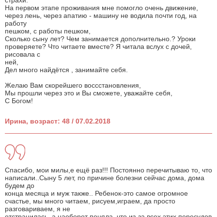
страхи.
На первом этапе проживания мне помогло очень движение,
через лень, через апатию - машину не водила почти год, на
работу
пешком, с работы пешком,
Сколько сыну лет? Чем занимается дополнительно.? Уроки
проверяете? Что читаете вместе? Я читала вслух с дочей,
рисовала с
ней,
Дел много найдётся , занимайте себя.
Желаю Вам скорейшего воссстановления,
Мы прошли через это и Вы сможете, уважайте себя,
С Богом!
Ирина, возраст: 48 / 07.02.2018
Спасибо, мои милы,е ещё раз!!! Постоянно перечитываю то, что
написали..Сыну 5 лет, по причине болезни сейчас дома, дома
будем до
конца месяца и муж также.. Ребенок-это самое огромное
счастье, мы много читаем, рисуем,играем, да просто
разговариваем, я не
отстранилась, а наоборот поняла, что из-за всех этих пересудов