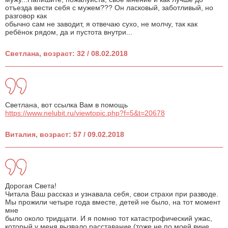
отъезда вести себя с мужем??? Он ласковый, заботливый, но
разговор как
обычно сам не заводит, я отвечаю сухо, не молчу, так как
ребёнок рядом, да и пустота внутри...
Светлана, возраст: 32 / 08.02.2018
Светлана, вот ссылка Вам в помощь
https://www.nelubit.ru/viewtopic.php?f=5&t=20678
Виталия, возраст: 57 / 09.02.2018
Дорогая Света!
Читала Ваш рассказ и узнавала себя, свои страхи при разводе.
Мы прожили четыре года вместе, детей не было, на тот момент
мне
было около тридцати. И я помню тот катастрофический ужас,
который у меня вызвало расставание (тоже не по моей вине,