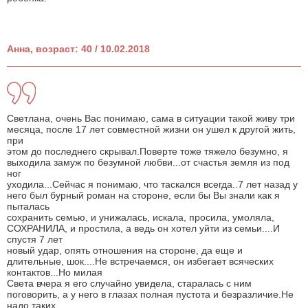
Анна, возраст: 40 / 10.02.2018
Светлана, очень Вас понимаю, сама в ситуации такой живу три
месяца, после 17 лет совместной жизни он ушел к другой жить,
при
этом до последнего скрывал.Поверте тоже тяжело безумно, я
выходила замуж по безумной любви...от счастья земля из под
ног
уходила...Сейчас я понимаю, что таскался всегда..7 лет назад у
него был бурный роман на стороне, если бы Вы знали как я
пыталась
сохранить семью, и унижалась, искала, просила, умоляла,
СОХРАНИЛА, и простила, а ведь он хотел уйти из семьи....И
спустя 7 лет
новый удар, опять отношения на стороне, да еще и
длительные, шок....Не встречаемся, он избегает всяческих
контактов...Но милая
Света вчера я его случайно увидела, старалась с ним
поговорить, а у него в глазах полная пустота и безразличие.Не
надо таких