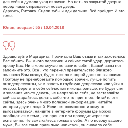
для себя я думала уход из жизни. Но нет - за закрытой дверью
перед нами открывается новая дверь.
Держись, Риточка. Сцепи зубы и иди дальше. Всё пройдет. И это
тоже.
Юлия, возраст: 55 / 10.04.2018
Здравствуйте Маргарита! Прочитала Ваш отзыв и так захотелось
Вас обнять. Вы много пережили и сейчас такой удар, держитесь
прошу Вас. Ни в коем случае не вините себя , Вашей вины нет-
запомните это. Все , кто пережил предательство близкого
человека Вам скажут, будет тяжело и порой даже не выносимо.
Поэтому не пренебрегайте помощью врачей, лучше попить
антидепрессанты, чем впасть в глубокую депрессию или уйти в
невроз. Берегите себя сейчас как никогда раньше, не будет сил
и желания что-то делать, не напрягайте себя, не заставляйте,
сейчас старайтесь делать себе что-то приятное. Читайте эти
сайты, здесь очень много полезной информации, читайте
истории других людей. Если нет возможности кому то
выговариваться, найдите в интернете форумы где можно
пообщаться с теми , кто прошел или проходит через это
испытание. Не замыкайтесь только в себе. А по поводу вашего
мужа, Вы все сами правильно написали, он сначала себе