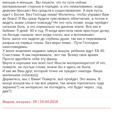
меньше и меньше...Вы пишите, что по сути сейчас
материальная сторона в порядке, а это немаловажно, когда
девочек бросают без средств к существованию. А муж пусть
идет с Богом. Без Господа никак! Молитесь, чтобы управил Вам
во благо! И Вы сразу будете чувствовать облегчение, а потом и
видеть знаки словно повсюду! Но это чуть позже, когда пройдет
сильная боль, а это нормально на данном этапе. Все как в
библии- 9 дней, 40 и год. Я когда крестила свою крестную дочку,
на беседе сказали, мол когда плохо, все и вспоминают
Бога..меня это задело до глубины души, так как я переживала
разрыв на первых порах. Без веры тяжко...Пути Господни
неисповедимы.
У меня знакомая недавно замуж вышла, ребенка ждут. Ей 40.
Счастлива. А как переживала...вот так. Всему свое время.
Просто вдолбите себе эту фразу.
Верте в хорошее изо всех сил! Мысли материлизуются! И это,
поверте, не пустые слова, иначе бы я здесь не была.
И как же Ваш друг, который точно не предаст никогда- Ваша
маленькая собачка)))
Держитесь, мы с Вами! Поверте, всё пройдет. Это жизнь. В
конце концов мы и так все умрем, так зачем торопиться туда
заранее?) не интересно ли поглядеть, что будет через...год
два?)
Мария, возраст: 25 / 10.04.2018