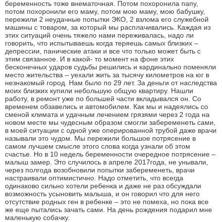
беременность тоже внематочная. Потом похоронила папу,
потом похоронили его маму, потом мою маму, мою бабушку,
пережили 2 неудачные попытки ЭКО, 2 взлома его служебной
машины с товаром, за который мы расплачивались. Каждая из
этих ситуаций очень тяжело нами переживалась, надо ли
говорить, что испытываешь когда теряешь самых близких –
депрессии, панические атаки и все что только может быть с
этим связанное. И в какой- то момент на фоне этих
бесконечных ударов судьбы решились и кардинально поменяли
место жительства – уехали жить за тысячу километров на юг в
незнакомый город. Нам было по 29 лет. За деньги от наследства
моих близких купили небольшую общую квартиру. Нашли
работу, в ремонт уже по большей части вкладывался он. Со
временем обзавелись и автомобилем. Как мы и надеялись со
сменой климата и удачным лечением грязями через 2 года на
новом месте мы чудесным образом смогли забеременеть сами,
в моей ситуации с одной уже оперированной трубой даже врачи
называли это чудом. Мы пережили большое потрясение в
самом лучшем смысле этого слова когда узнали об этом
счастье. Но в 10 недель беременности очередное потрясение –
малыш замер. Это случилось в апреле 2017года, не унывали,
через полгода возобновили попытки забеременеть, врачи
настраивали оптимистично. Надо отметить, что всегда
одинаково сильно хотели ребенка и даже не раз обсуждали
возможность усыновить малыша, и он говорил что для него
отсутствие родных ген в ребенке – это не помеха, но пока все
же еще пытались зачать сами. На день рождения подарил мне
маленькую собачку.