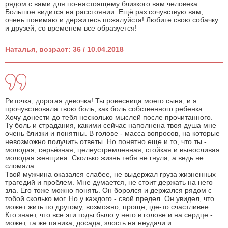
рядом с вами для по-настоящему близкого вам человека.
Большое видится на расстоянии. Ещё раз сочувствую вам,
очень понимаю и держитесь пожалуйста! Любите свою собачку
и друзей, со временем все образуется!
Наталья, возраст: 36 / 10.04.2018
Риточка, дорогая девочка! Ты ровесница моего сына, и я
прочувствовала твою боль, как боль собственного ребенка.
Хочу донести до тебя несколько мыслей после прочитанного.
Ту боль и страдания, какими сейчас наполнена твоя душа мне
очень близки и понятны. В голове - масса вопросов, на которые
невозможно получить ответы. Но понятно еще и то, что ты -
молодая, серьёзная, целеустремленная, стойкая и выносливая
молодая женщина. Сколько жизнь тебя не гнула, а ведь не
сломала.
Твой мужчина оказался слабее, не выдержал груза жизненных
трагедий и проблем. Мне думается, не стоит держать на него
зла. Его тоже можно понять. Он боролся и держался рядом с
тобой сколько мог. Но у каждого - свой предел. Он увидел, что
может жить по другому, возможно, проще, где-то счастливее.
Кто знает, что все эти годы было у него в голове и на сердце -
может, та же паника, досада, злость на неудачи и