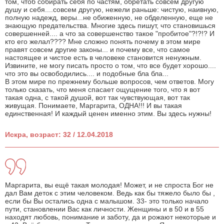
том, чтоб собирать себя по частям, обретать совсем другую
душу и себя....совсем другую, нежели раньше: чистую, наивную,
полную надежд, веры...не обиженную, не обделенную, еще не
знающую предательства. Многие здесь пишут, что становишься
совершенней.... а что за совершенство такое "пробитое"?!?!? И
кто его желал???? Мне сложно понять почему в этом мире
правят совсем другие законы... и почему все, что самое
настоящее и чистое есть в человеке становится ненужным.
Извините, не могу писать просто о том, что все будет хорошо....
что это вы освободились.... и подобные бла бла...
В этом мире по прежнему больше вопросов, чем ответов. Могу
только сказать, что меня спасает ощущение того, что я вот
такая одна, с такой душой, вот так чувствующая, вот так
живущая. Понимаете, Маргарита, ОДНА!!! И вы такая
единственная! И каждый ценен именно этим. Вы здесь нужны!
Искра, возраст: 32 / 12.04.2018
Маргарита, вы ещё такая молодая! Может, и не спроста Бог не
дал Вам деток с этим человеком. Ведь как бы тяжело было бы ,
если бы Вы остались одна с малышом. 33- это только начало
пути, становлении Вас как личности. Женщины и в 50 и в 55
находят любовь, понимание и заботу, да и рожают некоторые и