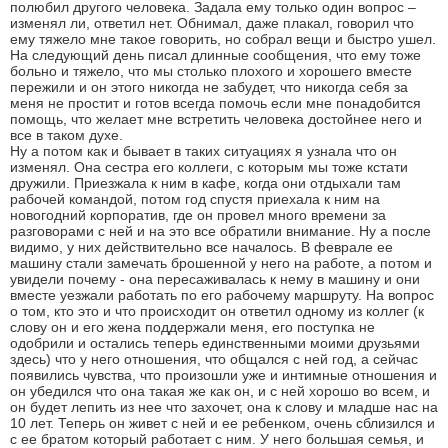
полюбил другого человека. Задала ему только один вопрос –
изменял ли, ответил нет. Обнимал, даже плакал, говорил что
ему тяжело мне такое говорить, но собрал вещи и быстро ушел.
На следующий день писал длинные сообщения, что ему тоже
больно и тяжело, что мы столько плохого и хорошего вместе
пережили и он этого никогда не забудет, что никогда себя за
меня не простит и готов всегда помочь если мне понадобится
помощь, что желает мне встретить человека достойнее него и
все в таком духе.
Ну а потом как и бывает в таких ситуациях я узнала что он
изменял. Она сестра его коллеги, с которым мы тоже кстати
дружили. Приезжала к ним в кафе, когда они отдыхали там
рабочей командой, потом год спустя приехала к ним на
новогодний корпоратив, где он провел много времени за
разговорами с ней и на это все обратили внимание. Ну а после
видимо, у них действительно все началось. В феврале ее
машину стали замечать брошенной у него на работе, а потом и
увидели почему - она пересаживалась к нему в машину и они
вместе уезжали работать по его рабочему маршруту. На вопрос
о том, кто это и что происходит он ответил одному из коллег (к
слову он и его жена поддержали меня, его поступка не
одобрили и остались теперь единственными моими друзьями
здесь) что у него отношения, что общался с ней год, а сейчас
появились чувства, что произошли уже и интимные отношения и
он убедился что она такая же как он, и с ней хорошо во всем, и
он будет лепить из нее что захочет, она к слову и младше нас на
10 лет. Теперь он живет с ней и ее ребенком, очень сблизился и
с ее братом который работает с ним. У него большая семья, и