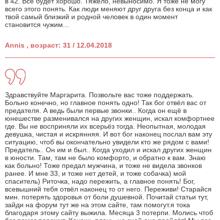
в 42. Всё будет хорошо. Тяжело, невыносимо. Я тоже не могу
всего этого понять. Как люди меняют друг друга без конца и как
твой самый близкий и родной человек в один момент
становится чужим...
Annis , возраст: 31 / 12.04.2018
Здравствуйте Маргарита. Позвольте вас тоже поддержать.
Больно конечно, но главное понять одно! Так бог отвёл вас от
предателя. А ведь были первые звонки.. Когда он ещё в
юнешестве разменивался на других женщин, искал комфортнее
где. Вы не восприняли их всерьёз тогда. Неопытная, молодая
девушка, чистая и искрянняя. И вот бог наконец послал вам эту
ситуацию, чтоб вы окончательно увидели кто же рядом с вами!
Предатель.. Он им и был.. Когда уходил и искал других женщин
в юности. Там, там не было комфорто, и обратно к вам. Знаю
как больно! Тоже предал мужчина, и тоже не видела звонков
ранее. И мне 33, и тоже нет детей, и тоже собачка) мой
спаситель) Риточка, надо пережить, а главное понять! Бог,
всевышний тебя отвёл наконец то от него. Переживи! Старайся
мин. потерять здоровья от боли душевной. Почитай статьи тут,
зайди на форум тут же на этом сайте, там помогут.я тока
благодаря этому сайту выжила. Месяца 3 потерпи. Молись чтоб