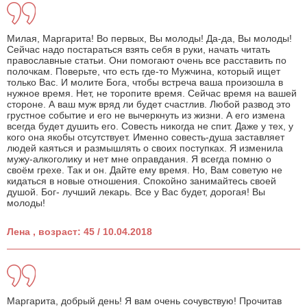
Милая, Маргарита! Во первых, Вы молоды! Да-да, Вы молоды!
Сейчас надо постараться взять себя в руки, начать читать
православные статьи. Они помогают очень все расставить по
полочкам. Поверьте, что есть где-то Мужчина, который ищет
только Вас. И молите Бога, чтобы встреча ваша произошла в
нужное время. Нет, не торопите время. Сейчас время на вашей
стороне. А ваш муж вряд ли будет счастлив. Любой развод это
грустное событие и его не вычеркнуть из жизни. А его измена
всегда будет душить его. Совесть никогда не спит. Даже у тех, у
кого она якобы отсутствует. Именно совесть-душа заставляет
людей каяться и размышлять о своих поступках. Я изменила
мужу-алкоголику и нет мне оправдания. Я всегда помню о
своём грехе. Так и он. Дайте ему время. Но, Вам советую не
кидаться в новые отношения. Спокойно занимайтесь своей
душой. Бог- лучший лекарь. Все у Вас будет, дорогая! Вы
молоды!
Лена , возраст: 45 / 10.04.2018
Маргарита, добрый день! Я вам очень сочувствую! Прочитав