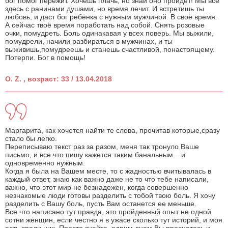
бог помог пережит. Хочешь плачь, но знай оно пройдёт! Мы все
здесь с ранинами душами, но время лечит. И встретишь ты
любовь, и даст бог ребёнка с нужным мужчиной. В своё время.
А сейчас твоё время поработать над собой. Снять розовые
очки, помудреть. Боль одинакавая у всех поверь. Мы выжили,
помудрели, начили разбираться в мужчинах, и ты
выживишь,помудреешь и станешь счастливой, понастоящему.
Потерпи. Бог в помощь!
O. Z. , возраст: 33 / 13.04.2018
Маргарита, как хочется найти те слова, прочитав которые,сразу
стало бы легко.
Переписываю текст раз за разом, меня так тронуло Ваше
письмо, и все что пишу кажется таким банальным... и
одновременно нужным.
Когда я была на Вашем месте, то с жадностью вчитывалась в
каждый ответ, знаю как важно даже не то что тебе написали,
важно, что этот мир не безнадежен, когда совершенно
незнакомые люди готовы разделить с тобой твою боль. Я хочу
разделить с Вашу боль, пусть Вам останется ее меньше.
Все что написано тут правда, это пройденный опыт не одной
сотни женщин, если честно я в ужасе сколько тут историй, и моя