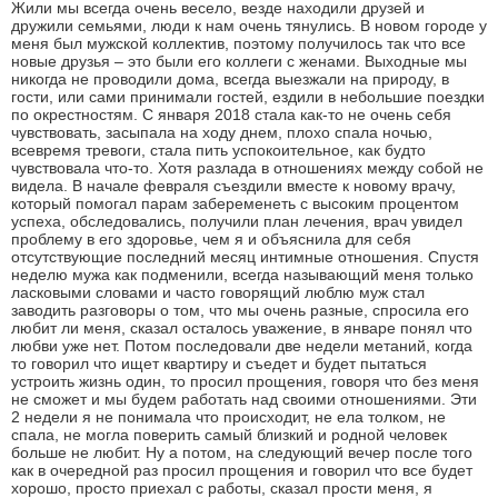
Жили мы всегда очень весело, везде находили друзей и
дружили семьями, люди к нам очень тянулись. В новом городе у
меня был мужской коллектив, поэтому получилось так что все
новые друзья – это были его коллеги с женами. Выходные мы
никогда не проводили дома, всегда выезжали на природу, в
гости, или сами принимали гостей, ездили в небольшие поездки
по окрестностям. С января 2018 стала как-то не очень себя
чувствовать, засыпала на ходу днем, плохо спала ночью,
всевремя тревоги, стала пить успокоительное, как будто
чувствовала что-то. Хотя разлада в отношениях между собой не
видела. В начале февраля съездили вместе к новому врачу,
который помогал парам забеременеть с высоким процентом
успеха, обследовались, получили план лечения, врач увидел
проблему в его здоровье, чем я и объяснила для себя
отсутствующие последний месяц интимные отношения. Спустя
неделю мужа как подменили, всегда называющий меня только
ласковыми словами и часто говорящий люблю муж стал
заводить разговоры о том, что мы очень разные, спросила его
любит ли меня, сказал осталось уважение, в январе понял что
любви уже нет. Потом последовали две недели метаний, когда
то говорил что ищет квартиру и съедет и будет пытаться
устроить жизнь один, то просил прощения, говоря что без меня
не сможет и мы будем работать над своими отношениями. Эти
2 недели я не понимала что происходит, не ела толком, не
спала, не могла поверить самый близкий и родной человек
больше не любит. Ну а потом, на следующий вечер после того
как в очередной раз просил прощения и говорил что все будет
хорошо, просто приехал с работы, сказал прости меня, я