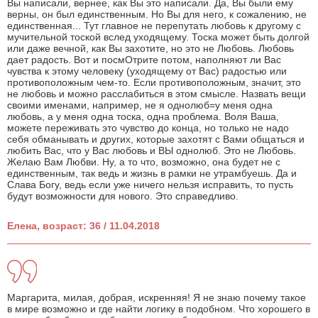
Вы написали, вернее, как Вы это написали. Да, Вы были ему
верны, он был единственным. Но Вы для него, к сожалению, не
единственная... Тут главное не перепутать любовь к другому с
мучительной тоской вслед уходящему. Тоска может быть долгой
или даже вечной, как Вы захотите, но это не Любовь. Любовь
дает радость. Вот и посмОтрите потом, наполняют ли Вас
чувства к этому человеку (уходящему от Вас) радостью или
противоположным чем-то. Если противоположным, значит, это
не любовь и можно расслабиться в этом смысле. Назвать вещи
своими именами, например, не я однолюб=у меня одна
любовь, а у меня одна тоска, одна проблема. Воля Ваша,
можете переживать это чувство до конца, но только не надо
себя обманывать и других, которые захотят с Вами общаться и
любить Вас, что у Вас любовь и ВЫ однолюб. Это не Любовь.
Желаю Вам Любви. Ну, а то что, возможно, она будет не с
единственным, так ведь и жизнь в рамки не утрамбуешь. Да и
Слава Богу, ведь если уже ничего нельзя исправить, то пусть
будут возможности для нового. Это справедливо.
Елена, возраст: 36 / 11.04.2018
Маргарита, милая, добрая, искренняя! Я не знаю почему такое
в мире возможно и где найти логику в подобном. Что хорошего в