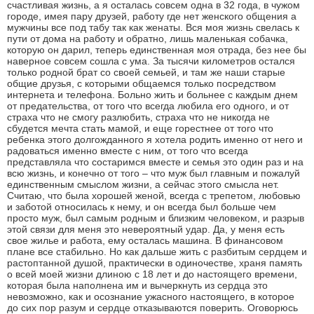
счастливая жизнь, а я осталась совсем одна в 32 года, в чужом
городе, имея пару друзей, работу где нет женского общения а
мужчины все под табу так как женаты. Вся моя жизнь свелась к
пути от дома на работу и обратно, лишь маленькая собачка,
которую он дарил, теперь единственная моя отрада, без нее бы
наверное совсем сошла с ума. За тысячи километров остался
только родной брат со своей семьей, и там же наши старые
общие друзья, с которыми общаемся только посредством
интернета и телефона. Больно жить и больнее с каждым днем
от предательства, от того что всегда любила его одного, и от
страха что не смогу разлюбить, страха что не никогда не
сбудется мечта стать мамой, и еще горестнее от того что
ребенка этого долгожданного я хотела родить именно от него и
радоваться именно вместе с ним, от того что всегда
представляла что состаримся вместе и семья это один раз и на
всю жизнь, и конечно от того – что муж был главным и пожалуй
единственным смыслом жизни, а сейчас этого смысла нет.
Считаю, что была хорошей женой, всегда с трепетом, любовью
и заботой относилась к нему, и он всегда был больше чем
просто муж, был самым родным и близким человеком, и разрыв
этой связи для меня это невероятный удар. Да, у меня есть
свое жилье и работа, ему осталась машина. В финансовом
плане все стабильно. Но как дальше жить с разбитым сердцем и
растоптанной душой, практически в одиночестве, храня память
о всей моей жизни длиною с 18 лет и до настоящего времени,
которая была наполнена им и вычеркнуть из сердца это
невозможно, как и осознание ужасного настоящего, в которое
до сих пор разум и сердце отказываются поверить. Оговорюсь