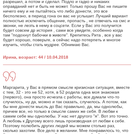
разрешил, а потом и сделал. Подло и гадко и никаких
оправданий нет и быть не может. Только прошу Вас не пишите
ничего ему и не пытайтесь что либо донести, это все
бесполезно, в период гона он вас не услышит. Лучший вариант
полностью исключить общение, пропасть , не отвечать на смс и
звонки, не лезть в нему в соцсети. Если у Вас это получится
будет совсем др история , сами все увидите, особенно когда
там "подохнут бабочки в животе". Крепитесь Рита , все у вас
будет хорошо, поверьте, а сейчас надо потерпеть и многое
изучить, чтобы стать мудрее. Обнимаю Вас.
Ирина, возраст: 44 / 10.04.2018
Маргарита, у Вас в прямом смысле кризисная ситуация, вместе
с тем, 32 - это не 52, хотя, в 52 родила одна моя знакомая
(первого), она просто исчезла с работы, все думали что-то
случилось, ну да, можно и так сказать, случилось. А потом, как
бы мне донести мысль до Вас правильно, да, мы однолюбы,
причем все, но только в смысле самих же себя. В любви к
самим себе мы однолюбы. У нас нет другого "я". Вот это точно.
А любовь к Другому всего лишь производная от любви к себе.
Поэтому полюбить других людей мы можем столько раз,
сколько захотим. Все дело в желании. Мне понравилось то, что