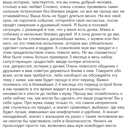
вашу историю, чувствуется, что вы очень добрый человек,
столько в вас любви! Сложно, очень сложно проживать такие
сильные потрясения без близких рядом..но все же прошу вас не
отчаивайтесь! Ваша боль не будет длиться вечно. На все свой
срок, не торопите события, отгорюйте своё несчастье, после
придёт смирение и душевный покой. Я была в похожей
ситуации, с разницей в том, что у меня есть дочка, Мама и
собачка) и несколько близких друзей. И я хочу донести до вас,
что как бы ни сложилась дальнейшая жизнь, с мужем или без
него, но это тяжелое испытание, которое вас обязательно
сделает сильнее и мудрее. К сожалению муж вас предал и с
этим предательством очень тяжело жить. Но вы справитесь!
Мне было очень больно примерно 3 месяца и весь набор
сопутствующих «радостей» ввиде потери аппетита,
сна..депрессия, истерик у дочки( Очень помогало общение с
друзьями и вам советую держаться ближе к ним. Говорите обо
всем, если вам требуется, либо наоборот не обсуждайте эту
тему с ними..как вам будет проще в этот период. Важно
понимать что в ближайшие 2-4 месяца это период острой боли
и как правило в это время кидает в разные стороны от
ненависти и злости до любви к мужу. Прошу вас позаботьтесь о
себе сейчас так, как могли бы сделать это ваши родители! Вы у
себя одна. Про мужа скажу только то, что самое неприятное
уже случилось-он предал, а значит сравнивал, выбирал, где ему
будет лучше, взвешивал как комфортнее и удобнее. А значит
ненадежный, значит с малышом на руках с таким человеком вы
не смогли бы чувствовать себя в безопасности. Ничего не
происходит просто так, возможно ваш муж освободил место