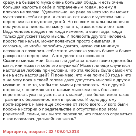
сразу, на бывшего мужа очень большая обида, и есть очень
большая жалость к себе и потраченным годам, но ему я
плохого не желаю. Удивительно, но рада за него что он может
чувствовать себя отцом, я столько лет жила с чувством вины
перед ним за отсутствие детей. Но во всем остальном конечно
поступок его никогда не смогу понять, и жестокости его тоже.
Ведь человек предает не когда изменил, а еще тогда, когда
только допускает такую мысль. И полюбить другого человека
просто так нельзя, может появиться просто симпатия, я
согласна, но чтобы полюбить другого, нужно как минимум
осознанно позволить себе этого человека узнать ближе и ближе
раскрыться перед ним.. А это делается осознанно..
Скажите милые мои, бывают ли действительно такие однолюбы
как я, или может я себе это внушила? Может ли еще случиться
настоящая любовь при условии, что эта любовь была самой что
ни на есть настоящей? Я понимаю, что мне почти 33 года и что
я не могу пока в своей голове даже допустить мыслей о другом
мужчине, а не то, чтобы эти мысли реализовать. Но с другой
стороны, я понимаю что с такими мыслями есть большая
вероятность уже не успеть стать мамой, тем более имея такие
трагедии с беременностями в прошлом. И одно другому
противоречит, и мне еще сложнее от этого всего.. У кого были
похожие истории о предательстве и отсутствии при этом
родителей, семьи, как вы это пережили, что помогло справиться
и как сложилась дальнейшая жизнь?
Маргарита, возраст: 32 / 09.04.2018