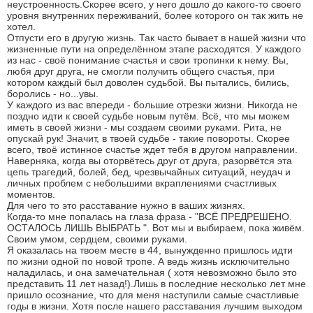
неустроенность.Скорее всего, у него дошло до какого-то своего
уровня внутренних переживаний, более которого он так жить не
хотел.
Отпусти его в другую жизнь. Так часто бывает в нашей жизни что
жизненные пути на определённом этапе расходятся. У каждого
из нас - своё понимание счастья и свои тропинки к нему. Вы,
любя друг друга, не смогли получить общего счастья, при
котором каждый был доволен судьбой. Вы пытались, бились,
боролись - но...увы.
У каждого из вас впереди - большие отрезки жизни. Никогда не
поздно идти к своей судьбе новым путём. Всё, что мы можем
иметь в своей жизни - мы создаем своими руками. Рита, не
опускай рук! Значит, в твоей судьбе - такие повороты. Скорее
всего, твоё истинное счастье ждет тебя в другом направлении.
Наверняка, когда вы оторвётесь друг от друга, разорвётся эта
цепь трагедий, болей, бед, чрезвычайных ситуаций, неудач и
личных проблем с небольшими вкраплениями счастливых
моментов.
Для чего то это расставание нужно в ваших жизнях.
Когда-то мне попалась на глаза фраза - "ВСЁ ПРЕДРЕШЕНО.
ОСТАЛОСЬ ЛИШЬ ВЫБРАТЬ ". Вот мы и выбираем, пока живём.
Своим умом, сердцем, своими руками.
Я оказалась на твоем месте в 44, вынужденно пришлось идти
по жизни одной по новой тропе. А ведь жизнь исключительно
наладилась, и она замечательная ( хотя невозможно было это
представить 11 лет назад!).Лишь в последние несколько лет мне
пришло осознание, что для меня наступили самые счастливые
годы в жизни. Хотя после нашего расставания лучшим выходом