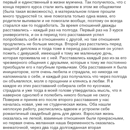
первый и единственный в жизни мужчина. Так получилось, что с
конца первого курса стали жить вдвоем в этом же общежитии
(была такая возможность), в материальном плане прошли
много трудностей т.к. мне помогала только одна мама, его
родители выпивали и не помогали вообще, поэтому он всегда
старался как-то подработать. За время отношений дважды
расставались – каждый раз на полгода. Первый раз на 3 курсе
университета, и он в период того расставания успел
попробовать себя в отношениях с другой, но там отношения
продлились не больше месяца. Второй раз расстались перед
защитой диплома и тогда тоже в период расставания он успел
пожить с девушкой, имеющей к тому же маленькую дочь,
которая проживала не с ней. Расставались каждый раз из-за его
чрезмерного общения с друзьями, которые к тому же постоянно
приобщали его к пагубным привычкам. Оба расставания я была
инициатором, хотя очень любила и страдала, но никогда не
напоминала о себе, и каждый раз получалось что через полгода
он объявлялся, моля о прощении и клянясь в любви. Я в
каждое из этих расставаний собирала себя по кусочкам,
страдала и уже тогда в моей голове утвердилась мысль, что я
наверное однолюб и полюбить никого больше не смогу.
Поверив и приняв его после второго расставания у нас
началась новая, уже не студенческая жизнь. Оба нашли
неплохую работу, расписались вдвоем и устроили себе
романтичный свадебный день для двоих. Взрослая жизнь
оказалась не легкой, взаимные отношения были прекрасными,
но первая очень желанная наша беременность оказалась
внематочной, через два года долгожданная вторая