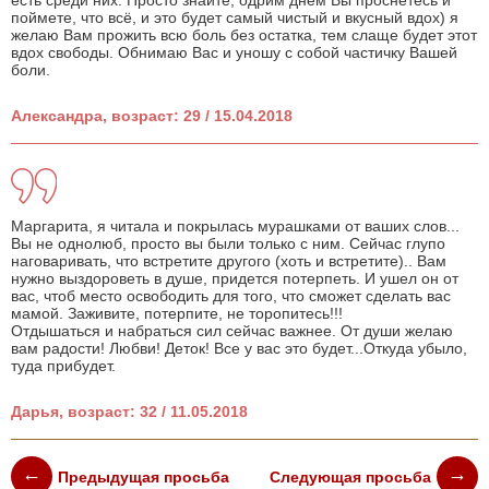
есть среди них. Просто знайте, одрим днем Вы проснетесь и
поймете, что всё, и это будет самый чистый и вкусный вдох) я
желаю Вам прожить всю боль без остатка, тем слаще будет этот
вдох свободы. Обнимаю Вас и уношу с собой частичку Вашей
боли.
Александра, возраст: 29 / 15.04.2018
Маргарита, я читала и покрылась мурашками от ваших слов...
Вы не однолюб, просто вы были только с ним. Сейчас глупо
наговаривать, что встретите другого (хоть и встретите).. Вам
нужно выздороветь в душе, придется потерпеть. И ушел он от
вас, чтоб место освободить для того, что сможет сделать вас
мамой. Заживите, потерпите, не торопитесь!!!
Отдышаться и набраться сил сейчас важнее. От души желаю
вам радости! Любви! Деток! Все у вас это будет...Откуда убыло,
туда прибудет.
Дарья, возраст: 32 / 11.05.2018
Предыдущая просьба
Следующая просьба