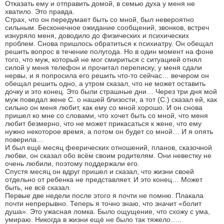
Отказать ему и отправить домой, в семью духа у меня не
хватило. Это правда.
Страх, что он передумает быть со мной, был невероятно
сильным. Бесконечное ожидание сообщений, звонков, встреч
изнуряло меня, доводило до физических и психических
проблем. Снова пришлось обратиться к психиатру. Он обещал
решить вопрос в течение полугода. Но в один момент на фоне
того, что муж, который не мог смириться с ситуацией отнял
силой у меня телефон и прочитал переписку, у меня сдали
нервы, и я попросила его решить что-то сейчас… вечером он
обещал решить одно, а утром сказал, что не может оставить
дочку и это конец. Это были страшные дни… Через три дня мой
муж поведал жене С. о нашей близости, а тот (С.) сказал ей, как
сильно он меня любит, как ему со мной хорошо. И он снова
пришел ко мне со словами, что хочет быть со мной, что меня
любит безмерно, что не может прикасаться к жене, что ему
нужно некоторое время, а потом он будет со мной… И я опять
поверила…
И был ещё месяц феерических отношений, планов, сказочной
любви, он сказал обо всём своим родителям. Они невестку не
очень любили, поэтому поддержали его.
Спустя месяц он вдруг пришел и сказал, что жизни своей
отдельно от ребенка не представляет. И это конец… Может
быть, не всё сказал.
Первые две недели после этого я почти не помню. Плакала
почти непрерывно. Теперь я точно знаю, что значит «болит
душа». Это ужасная ломка. Было ощущение, что схожу с ума,
умираю. Никогда в жизни ещё не было так тяжело…..