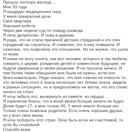
Прошло полтора месяца…
Мне 33 года.
Я кандидат медицинских наук.
У меня прекрасная дочь.
Своя квартира.
Хорошая робота.
Через две недели суд по поводу развода.
Я лечу депрессию. И хожу в церковь.
Я рада, что не стала причиной детских страданий и что этих
страданий не случилось. И сожалею, что я ему поверила. И
сожалею, что позволила эти отношения. Но не жалею, что ушла
от мужа.
Я никак не могу понять, как мог человек, которого я так любила,
говорить о церкви, рождении детей и совместном будущем, не
будучи уверенным в своём решении. Я не просила ничего. И
тем более такие обещания мне были не нужны, если они
безосновательны. Надо сказать, что мне совсем не помогло то,
что человека этого я знала несколько лет, близко знала, видела
в разных ситуациях, но и предположить не могла, что его слово
ничего не стоит.
Я хочу забыть его, вычеркнуть из памяти, из сердца…
Я панически боюсь, что в моей жизни больше ничего не будет.
Дочке будет 17, а мне только 40. У меня никого больше нет.
Только очень пожилые родители. Есть очень хорошие друзья,
но у всех своя жизнь.
Я хочу побороть этот страх. Хочу быть если не счастливой, то
хотя бы спокойной.
Спасибо всем.