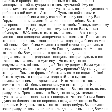
написали правда - все равно, ровным счетом наоборот,
монстры - в этой ситуации вы с этим мужчиной. Уму не
постижимо, как может мать, не чувствовать того, что чувствовал
ребенок в той семье... А жена...? Пусть это сейчас звучит
жестко... но не было и нет у вас любви - ни у него, ни у Вас.
Гордыня, похоть, самолюбование... но не любовь. Вы ж,
наверняка, в церковь ходите, просите, чтобы Господь помог ему
"одуматься"... Вы удивляетесь тому, как же он Вас мог так
обмануть.... ВАС нельзя, вы ж замечательная! А вот жену
можно... она холодная, истеричная чистоплюйка.. Простите за
жесткость.. но я сама многое поняла тогда, когда была на месте
той жены... Хотя, были моменты в моей жизни, когда я могла
оказаться и на Вашем месте. Но Господь миловал... Многое
хотелось бы Вам донести - о детских страданиях от
предательства, о страданиях женщины, которая сделала вот
такого замечательного мужчину... Но вы ж даже не
задумывались об этом, правда? Почему рядом с Вами муж не
рос..почему вы его к этому не стимулировали? Мужчину делает
женщина. Помните фразу в "Москва слезам не верит.." "Чтоб
быть замужем за генералом, надо выйти за курсанта и
помотаться с ним по гарнизонам.." И то, что он вот такой
замечательный - безусловная заслуга его женщины. На ней он
женился и с ней он планировал семью, а Вы все это пытались
разрушить. Признайтесь, что Вы даже не задумывались, что
чувствовала его жена.. так вот поверьте - что как бы там Ваша
душа не болела, это не перевесит страданий которые Вы
принесли. Надеюсь, что может хоть когда-нибудь Вы поймете,
какой разрушительной силой стали для ни в чем перед Вами не