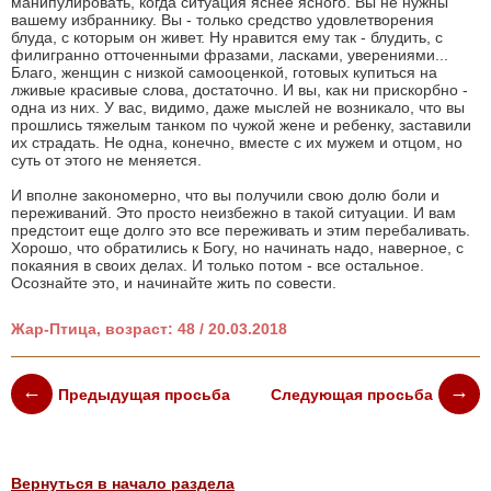
манипулировать, когда ситуация яснее ясного. Вы не нужны
вашему избраннику. Вы - только средство удовлетворения
блуда, с которым он живет. Ну нравится ему так - блудить, с
филигранно отточенными фразами, ласками, уверениями...
Благо, женщин с низкой самооценкой, готовых купиться на
лживые красивые слова, достаточно. И вы, как ни прискорбно -
одна из них. У вас, видимо, даже мыслей не возникало, что вы
прошлись тяжелым танком по чужой жене и ребенку, заставили
их страдать. Не одна, конечно, вместе с их мужем и отцом, но
суть от этого не меняется.
И вполне закономерно, что вы получили свою долю боли и
переживаний. Это просто неизбежно в такой ситуации. И вам
предстоит еще долго это все переживать и этим перебаливать.
Хорошо, что обратились к Богу, но начинать надо, наверное, с
покаяния в своих делах. И только потом - все остальное.
Осознайте это, и начинайте жить по совести.
Жар-Птица, возраст: 48 / 20.03.2018
Предыдущая просьба
Следующая просьба
Вернуться в начало раздела