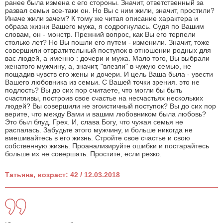
ранее была измена с его стороны. Значит, ответственный за
развал семьи все-таки он. Но Вы с ним жили, значит, простили?
Иначе жили зачем? К тому же читая описание характера и
образа жизни Вашего мужа, я содрогнулась. Судя по Вашим
словам, он - монстр. Прежний вопрос, как Вы его терпели
столько лет? Но Вы пошли его путем - изменили. Значит, тоже
совершили отвратительный поступок в отношении родных для
вас людей, а именно : дочери и мужа. Мало того, Вы выбрали
женатого мужчину, а, значит, "влезли" в чужую семью, не
пощадив чувств его жены и дочери. И цель Ваша была - увести
Вашего любовника из семьи. С Вашей точки зрения. это не
подлость? Вы до сих пор считаете, что могли бы быть
счастливы, построив свое счастье на несчастьях нескольких
людей? Вы совершили не эгоистичный поступок? Вы до сих пор
верите, что между Вами и вашим любовником была любовь?
Это был блуд. Грех. И, слава Богу, что чужая семья не
раcпалась. Забудьте этого мужчину, и больше никогда не
вмешивайтесь в его жизнь. Стройте свое счастье и свою
собственную жизнь. Проанализируйте ошибки и постарайтесь
больше их не совершать. Простите, если резко.
Татьяна, возраст: 42 / 12.03.2018