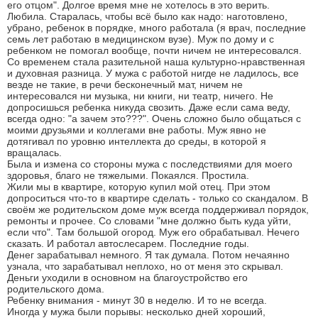
его отцом". Долгое время мне не хотелось в это верить.
Любила. Старалась, чтобы всё было как надо: наготовлено,
убрано, ребенок в порядке, много работала (я врач, последние
семь лет работаю в медицинском вузе). Муж по дому и с
ребенком не помогал вообще, почти ничем не интересовался.
Со временем стала разительной наша культурно-нравственная
и духовная разница. У мужа с работой нигде не ладилось, все
везде не такие, в речи бесконечный мат, ничем не
интересовался ни музыка, ни книги, ни театр, ничего. Не
допросишься ребенка никуда свозить. Даже если сама веду,
всегда одно: "а зачем это???". Очень сложно было общаться с
моими друзьями и коллегами вне работы. Муж явно не
дотягивал по уровню интеллекта до среды, в которой я
вращалась.
Была и измена со стороны мужа с последствиями для моего
здоровья, благо не тяжелыми. Покаялся. Простила.
Жили мы в квартире, которую купил мой отец. При этом
допроситься что-то в квартире сделать - только со скандалом. В
своём же родительском доме муж всегда поддерживал порядок,
ремонты и прочее. Со словами "мне должно быть куда уйти,
если что". Там большой огород. Муж его обрабатывал. Нечего
сказать. И работал автослесарем. Последние годы.
Денег зарабатывал немного. Я так думала. Потом нечаянно
узнала, что зарабатывал неплохо, но от меня это скрывал.
Деньги уходили в основном на благоустройство его
родительского дома.
Ребенку внимания - минут 30 в неделю. И то не всегда.
Иногда у мужа были порывы: несколько дней хороший,