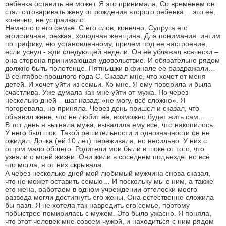
ребенка оставить не может. Я это принимала. Со временем он
стал отговаривать жену от рождения второго ребенка… это её,
конечно, не устраивало.
Немного о его семье. С его слов, конечно. Супруга его
эгоистичная, резкая, холодная женщина. Для понимания: интим
по графику, ею установленному, причем под ее настроение,
если уснул - жди следующей недели. Он её ублажал всячески –
она сторона принимающая удовольствие. И обязательно рядом
должно быть полотенце. Пятнышки в финале ее раздражали…
В сентябре прошлого года С. Сказал мне, что хочет от меня
детей. И хочет уйти из семьи. Ко мне. Я ему поверила и была
счастлива. Уже думала как мне уйти от мужа. Но через
несколько дней – шаг назад: «не могу, всё сложно». Я
погоревала, но приняла. Через день пришел и сказал, что
объявил жене, что не любит её, возможно будет жить сам…….
В тот день я выгнала мужа, вывалила ему всё, что накопилось.
У него был шок. Такой решительности и однозначности он не
ожидал. Дочка (ей 10 лет) переживала, но несильно. У них с
отцом мало общего. Родители мои были в шоке от того, что
узнали о моей жизни. Они жили в соседнем подъезде, но всё
что могла, я от них скрывала.
А через несколько дней мой любимый мужчина снова сказал,
что не может оставить семью… И поскольку мы с ним, а также
его жена, работаем в одном учреждении отголоски моего
развода могли достигнуть его жены. Она естественно сложила
бы пазл. Я не хотела так навредить его семье, поэтому
побыстрее помирилась с мужем. Это было ужасно. Я поняла,
что этот человек мне совсем чужой, и находиться с ним рядом