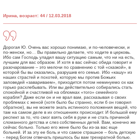
Ирина, возраст: 44 / 12.03.2018
Дорогая Ю. Очень вас хорошо понимаю, и по-человечески, и
по-женски, но… Вы правильно делаете, что ходите в церковь.
Ибо сам Господь уладил вашу ситуацию самым, что ни на есть,
лучшим для вас образом. И хотя в вас сейчас обида говорит и
разочарование – это мелочи по сравнению с той «сказкой», в
которой бы вы оказались, разрушив его семью. Ибо «кашу» из
наших страстей и похотей, которую мы против Божьих
заповедей «завариваем», приходится потом неминуемо ох как
горько расхлебывать. Или вы действительно собирались стать
спокойной и счастливой на обломках «того» семейного
корабля? Даже если он и не врал вам, рассказывая о своих
проблемах с женой (хотя было бы странно, если б он говорил
обратное), вы не можете знать истинного положения вещей, что
там на самом деле в их отношениях происходит. И большой ему
респект за то, что смог взять себя в руки и не стать причиной
сломанного детства и слез собственных детей. Вам, конечно же
сейчас больно. Только его жене было бы из-за вас еще
больней. И за эту ее боль и что самое страшное – боль детскую
- перед Богом отвечать пришлось бы вам трехкратной болью.