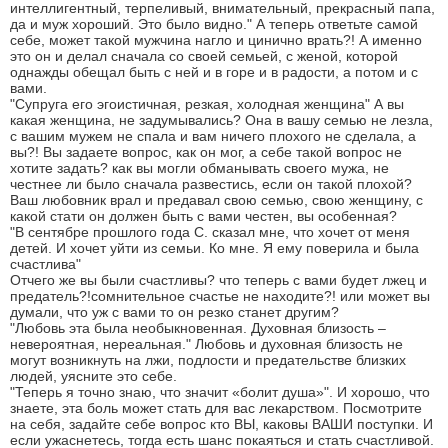
интеллигентный, терпеливый, внимательный, прекрасный папа,
да и муж хороший. Это было видно." А теперь ответьте самой
себе, может такой мужчина нагло и цинично врать?! А именно
это он и делал сначала со своей семьей, с женой, которой
однажды обещал быть с ней и в горе и в радости, а потом и с
вами.
"Супруга его эгоистичная, резкая, холодная женщина" А вы
какая женщина, не задумывались? Она в вашу семью не лезла,
с вашим мужем не спала и вам ничего плохого не сделала, а
вы?! Вы задаете вопрос, как он мог, а себе такой вопрос не
хотите задать? как вы могли обманывать своего мужа, не
честнее ли было сначала развестись, если он такой плохой?
Ваш любовник врал и предавал свою семью, свою женщину, с
какой стати он должен быть с вами честен, вы особенная?
"В сентябре прошлого года С. сказал мне, что хочет от меня
детей. И хочет уйти из семьи. Ко мне. Я ему поверила и была
счастлива"
Отчего же вы были счастливы? что теперь с вами будет лжец и
предатель?!сомнительное счастье не находите?! или может вы
думали, что уж с вами то он резко станет другим?
"Любовь эта была необыкновенная. Духовная близость –
невероятная, нереальная." Любовь и духовная близость не
могут возникнуть на лжи, подлости и предательстве близких
людей, уясните это себе.
"Теперь я точно знаю, что значит «болит душа»". И хорошо, что
знаете, эта боль может стать для вас лекарством. Посмотрите
на себя, задайте себе вопрос кто ВЫ, каковы ВАШИ поступки. И
если ужаснетесь, тогда есть шанс покаяться и стать счастливой.