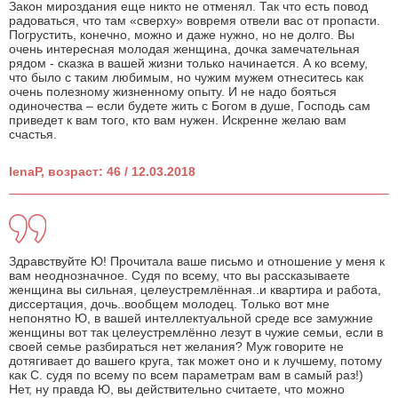
Закон мироздания еще никто не отменял. Так что есть повод
радоваться, что там «сверху» вовремя отвели вас от пропасти.
Погрустить, конечно, можно и даже нужно, но не долго. Вы
очень интересная молодая женщина, дочка замечательная
рядом - сказка в вашей жизни только начинается. А ко всему,
что было с таким любимым, но чужим мужем отнеситесь как
очень полезному жизненному опыту. И не надо бояться
одиночества – если будете жить с Богом в душе, Господь сам
приведет к вам того, кто вам нужен. Искренне желаю вам
счастья.
lenaP, возраст: 46 / 12.03.2018
Здравствуйте Ю! Прочитала ваше письмо и отношение у меня к
вам неоднозначное. Судя по всему, что вы рассказываете
женщина вы сильная, целеустремлённая..и квартира и работа,
диссертация, дочь..вообщем молодец. Только вот мне
непонятно Ю, в вашей интеллектуальной среде все замужние
женщины вот так целеустремлённо лезут в чужие семьи, если в
своей семье разбираться нет желания? Муж говорите не
дотягивает до вашего круга, так может оно и к лучшему, потому
как С. судя по всему по всем параметрам вам в самый раз!)
Нет, ну правда Ю, вы действительно считаете, что можно