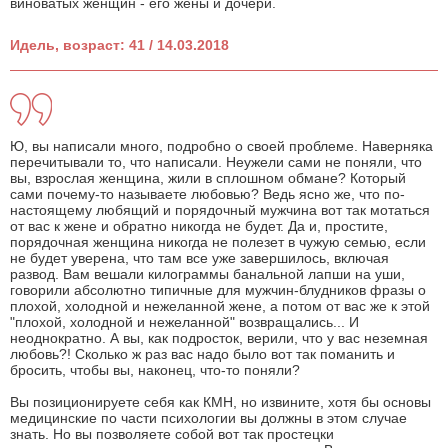
виноватых женщин - его жены и дочери.
Идель, возраст: 41 / 14.03.2018
Ю, вы написали много, подробно о своей проблеме. Наверняка
перечитывали то, что написали. Неужели сами не поняли, что
вы, взрослая женщина, жили в сплошном обмане? Который
сами почему-то называете любовью? Ведь ясно же, что по-
настоящему любящий и порядочный мужчина вот так мотаться
от вас к жене и обратно никогда не будет. Да и, простите,
порядочная женщина никогда не полезет в чужую семью, если
не будет уверена, что там все уже завершилось, включая
развод. Вам вешали килограммы банальной лапши на уши,
говорили абсолютно типичные для мужчин-блудников фразы о
плохой, холодной и нежеланной жене, а потом от вас же к этой
"плохой, холодной и нежеланной" возвращались... И
неоднократно. А вы, как подросток, верили, что у вас неземная
любовь?! Сколько ж раз вас надо было вот так поманить и
бросить, чтобы вы, наконец, что-то поняли?
Вы позиционируете себя как КМН, но извините, хотя бы основы
медицинские по части психологии вы должны в этом случае
знать. Но вы позволяете собой вот так простецки