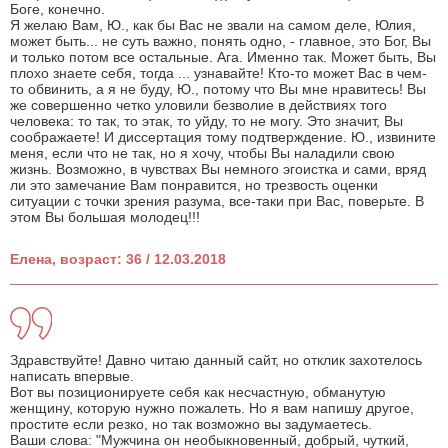
Боге, конечно.
Я желаю Вам, Ю., как бы Вас не звали на самом деле, Юлия,
может быть... не суть важно, понять одно, - главное, это Бог, Вы
и только потом все остальные. Ага. Именно так. Может быть, Вы
плохо знаете себя, тогда ... узнавайте! Кто-то может Вас в чем-
то обвинить, а я не буду, Ю., потому что Вы мне нравитесь! Вы
же совершенно четко уловили безволие в действиях того
человека: то так, то этак, то уйду, то не могу. Это значит, Вы
соображаете! И диссертация тому подтверждение. Ю., извините
меня, если что не так, но я хочу, чтобы Вы наладили свою
жизнь. Возможно, в чувствах Вы немного эгоистка и сами, вряд
ли это замечание Вам понравится, но трезвость оценки
ситуации с точки зрения разума, все-таки при Вас, поверьте. В
этом Вы большая молодец!!!
Елена, возраст: 36 / 12.03.2018
Здравствуйте! Давно читаю данный сайт, но отклик захотелось
написать впервые.
Вот вы позиционируете себя как несчастную, обманутую
женщину, которую нужно пожалеть. Но я вам напишу другое,
простите если резко, но так возможно вы задумаетесь.
Ваши слова: "Мужчина он необыкновенный, добрый, чуткий,