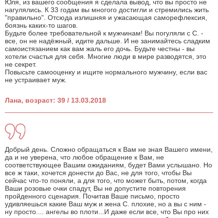
Юля, из вашего сообщения я сделала вывод, что вы просто не
нагулялись. К 33 годам вы многого достигли и стремились жить
"правильно". Отсюда излишняя и ужасающая саморефлексия,
боязнь каких-то шагов.
Будьте более требовательной к мужчинам! Вы погуляли с С. -
все, он не надёжный, идите дальше. И не занимайтесь сладким
самоистязанием как вам жаль его дочь. Будьте честны - вы
хотели счастья для себя. Многие люди в мире разводятся, это
не секрет.
Повысьте самооценку и ищите нормального мужчину, если вас
не устраивает муж.
Лана, возраст: 39 / 13.03.2018
Добрый день. Сложно обращаться к Вам не зная Вашего имени,
да и не уверена, что любое обращение к Вам, не
соответствующее Вашим ожиданиям, будет Вами услышано. Но
все ж таки, хочется донести до Вас, не для того, чтобы Вы
сейчас что-то поняли, а для того, что может быть, потом, когда
Ваши розовые очки спадут, Вы не допустите повторения
пройденного сценария. Почитав Ваше письмо, просто
удивляешься какие Ваш муж и жена С. плохие, но а вы с ним -
ну просто.... ангелы во плоти...И даже если все, что Вы про них