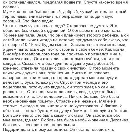
он останавливался, предлагая подвезти. Спустя какое-то время
сдалась.
Мужчина он необыкновенный, добрый, чуткий, интеллигентный,
терпеливый, внимательный, прекрасный папа, да и муж
хороший. Это было видно.
Что я к нему чувствовала тогда? Старалась не думать. Это
общение было моей отдушиной. О большем я и не мечтала.
Точнее мечтала. Зная, что они планируют второго ребенка, а он
детей маленьких никогда не оставит, придумала себе сказку, что
лет через 10-15 мы будем вместе. Засыпала с этими мыслями,
а днем пыталась ещё что-то строить в своей семье. Как могла.
В ноябре позапрошлого года он спонтанно признался мне в
своих чувствах. Они оказались настолько глубоки, что я и не
ожидала. Сказал, что брак для него давно уже работа. Я,
конечно, ответила правду о своих чувствах. С того момента
начались другие наши отношения. Никто и не поверит,
наверное, но три месяца он просто держал меня за руку и
целовал… руки, только руки. Спустя три месяца я его
поцеловала, потому что видела, он этого ждёт, но сам не
решается… С тех пор мы целовались, везде, где это было
возможно, но только целовались. Ничего больше. Это были
необыкновенные поцелуи. Страстные и нежные. Мягкие и
теплые. Никогда я раньше такого не чувствовала. И близко. И
объятия… он как будто мою душу обнимал. Поцелуи и объятия.
Больше ничего. Это была какая-то сказка. Он заботился обо
мне везде, где мог. Любовь эта была необыкновенная. Духовная
близость – невероятная, нереальная.
Подарки делать я ему запретила. Он честно говорил, что