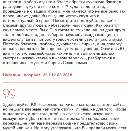
построить любовь и уж тем более обрести духовную близость
раструшив чужую и свою семью?! Куда вы денете годы
проведённые с вашим мужем, мне кажется что не все было так
плохо, иначе давно бы вы ушли искать спутника в
интеллектуальной среде. Посмотрите пожалуйста на себя
глазами других людей, небезразличных людей! Как раз этот
сайт самое место. Вы с С. в каком-то смысле нашли друг друга,
только добавлю одно, выбирает мужчину всегда женщина, в
вашем случае вы попросту говоря хотели увести чужого мужа.
Поэтому близость, любовь, духовность - лирика, а на поверку
попытка сделать себе хорошо путём разрушения. Очнитесь Ю.,
вам и только вам выбирать как жить и я вам очень желаю
смотреть исключительно в «свою тарелку», разбираться в
отношениях с мужем и беречь Свою семью.
Наталья , возраст: 36 / 12.03.2018
Здравствуйте, Ю! Несколько лет читаю материалы этого сайта,
но решила впервые написать отклик. И, увы, не для того, чтобы
поддержать, а для того, чтобы высказать свое искреннее
возмущение. Дело в том, что на этом сайте собрались люди,
пережившие или еще переживающие предательство своих
мужей или жен. Не могу утверждать, что Вы предали мужа, если