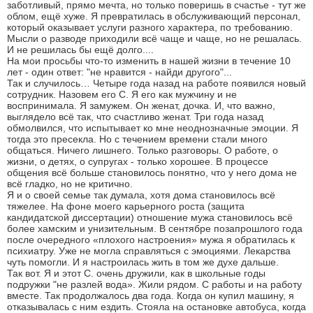
заботливый, прямо мечта, но только поверишь в счастье - тут же
облом, ещё хуже. Я превратилась в обслуживающий персонал,
который оказывает услуги разного характера, по требованию.
Мысли о разводе приходили всё чаще и чаще, но не решалась.
И не решилась бы ещё долго....
На мои просьбы что-то изменить в нашей жизни в течение 10
лет - один ответ: "не нравится - найди другого"...
Так и случилось… Четыре года назад на работе появился новый
сотрудник. Назовем его С. Я его как мужчину и не
воспринимала. Я замужем. Он женат, дочка. И, что важно,
выглядело всё так, что счастливо женат. Три года назад
обмолвился, что испытывает ко мне неоднозначные эмоции. Я
тогда это пресекла. Но с течением времени стали много
общаться. Ничего лишнего. Только разговоры. О работе, о
жизни, о детях, о супругах - только хорошее. В процессе
общения всё больше становилось понятно, что у него дома не
всё гладко, но не критично.
Я и о своей семье так думала, хотя дома становилось всё
тяжелее. На фоне моего карьерного роста (защита
кандидатской диссертации) отношение мужа становилось всё
более хамским и унизительным. В сентябре позапрошлого года
после очередного «плохого настроения» мужа я обратилась к
психиатру. Уже не могла справляться с эмоциями. Лекарства
чуть помогли. И я настроилась жить в том же духе дальше.
Так вот. Я и этот С. очень дружили, как в школьные годы
подружки "не разлей вода». Жили рядом. С работы и на работу
вместе. Так продолжалось два года. Когда он купил машину, я
отказывалась с ним ездить. Стояла на остановке автобуса, когда