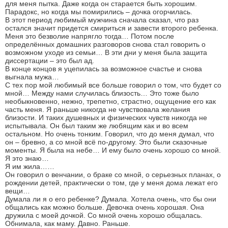
для меня пытка. Даже когда он старается быть хорошим.
Парадокс, но когда мы помирились – дочка огорчилась.
В этот период любимый мужчина сначала сказал, что раз
остался значит придется смириться и завести второго ребенка.
Меня это безволие напрягло тогда… Потом после
определённых домашних разговоров снова стал говорить о
возможном уходе из семьи… В эти дни у меня была защита
диссертации – это был ад.
В конце концов я уцепилась за возможное счастье и снова
выгнала мужа…
С тех пор мой любимый все больше говорил о том, что будет со
мной… Между нами случилась близость… Это тоже было
необыкновенно, нежно, трепетно, страстно, ощущение его как
часть меня. Я раньше никогда не чувствовала желания
близости. И таких душевных и физических чувств никогда не
испытывала. Он был таким же любящим как и во всем
остальном. Но очень тонким. Говорил, что до меня думал, что
он – бревно, а со мной всё по-другому. Это были сказочные
моменты. Я была на небе… И ему было очень хорошо со мной.
Я это знаю…
Я им жила……
Он говорил о венчании, о браке со мной, о серьезных планах, о
рождении детей, практически о том, где у меня дома лежат его
вещи…
Думала ли я о его ребенке? Думала. Хотела очень, что бы они
общались как можно больше. Девочка очень хорошая. Она
дружила с моей дочкой. Со мной очень хорошо общалась.
Обнимала, как маму. Давно. Раньше.