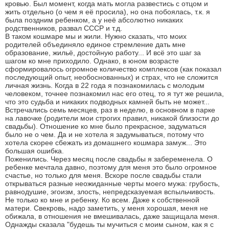
кровью. Был момент, когда мать могла развестись с отцом и
жить отдельно (о чем я её просила), но она побоялась, т.к. я
была поздним ребенком, а у неё абсолютно никаких
родственников, развал СССР и т.д.
В таком кошмаре мы и жили. Нужно сказать, что моих
родителей объединяло единое стремление дать мне
образование, жильё, достойную работу... И всё это шаг за
шагом ко мне приходило. Однако, в юном возрасте
сформировалось огромное количество комплексов (как показал
последующий опыт, необоснованных) и страх, что не сложится
личная жизнь. Когда в 22 года я познакомилась с молодым
человеком, точнее познакомил нас его отец, то я тут же решила,
что это судьба и никаких подводных камней быть не может...
Встречались семь месяцев, раз в неделю, в основном в парке
на лавочке (родители мои строгих правил, никакой близости до
свадьбы). Отношение ко мне было прекрасное, задуматься
было не о чем. Да и не хотела я задумываться, потому что
хотела скорее сбежать из домашнего кошмара замуж... Это
большая ошибка.
Поженились. Через месяц после свадьбы я забеременела. О
ребенке мечтала давно, поэтому для меня это было огромное
счастье, но только для меня. Вскоре после свадьбы стали
открываться разные неожиданные черты моего мужа: грубость,
равнодушие, эгоизм, злость, непредсказуемая вспыльчивость.
Не только ко мне и ребенку. Ко всем. Даже к собственной
матери. Свекровь, надо заметить, у меня хорошая, меня не
обижала, в отношения не вмешивалась, даже защищала меня.
Однажды сказала "будешь ты мучиться с моим сыном, как я с