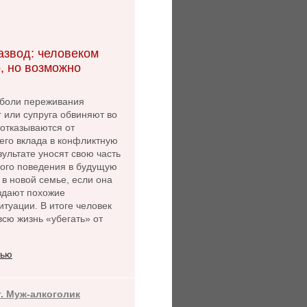
азвод: человеком
, но возможно
боли переживания
г или супруга обвиняют во
 отказываются от
его вклада в конфликтную
зультате уносят свою часть
ного поведения в будущую
 в новой семье, если она
оздают похожие
туации. В итоге человек
сю жизнь «убегать» от
тью
т. Муж-алкоголик