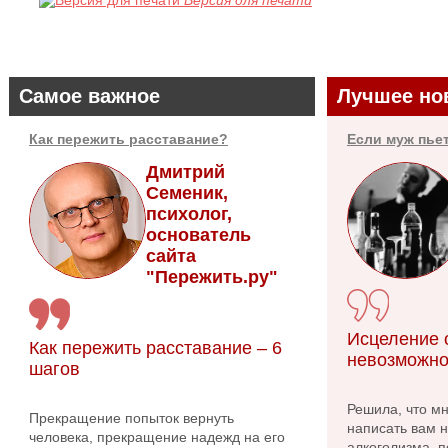
Самое важное
Лучшее но
Как пережить расставание?
Если муж пье
Дмитрий
Семеник,
психолог,
основатель
сайта
"Пережить.ру"
Исцеление о
Как пережить расставание – 6
невозможно
шагов
Решила, что м
Прекращение попыток вернуть
написать вам 
человека, прекращение надежд на его
алкоголизма, п