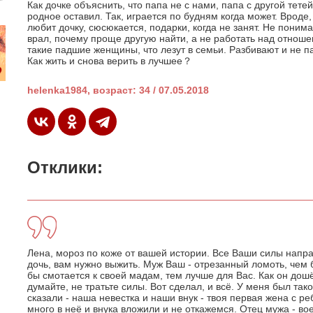
Как дочке объяснить, что папа не с нами, папа с другой тетей
родное оставил. Так, играется по будням когда может. Вроде
любит дочку, сюсюкается, подарки, когда не занят. Не понима
врал, почему проще другую найти, а не работать над отношен
такие падшие женщины, что лезут в семьи. Разбивают и не пар
Как жить и снова верить в лучшее？
helenka1984, возраст: 34 / 07.05.2018
Отклики:
Лена, мороз по коже от вашей истории. Все Ваши силы напр
дочь, вам нужно выжить. Муж Ваш - отрезанный ломоть, чем 
бы смотается к своей мадам, тем лучше для Вас. Как он дошё
думайте, не тратьте силы. Вот сделал, и всё. У меня был так
сказали - наша невестка и наши внук - твоя первая жена с ре
много в неё и внука вложили и не откажемся. Отец мужа - во