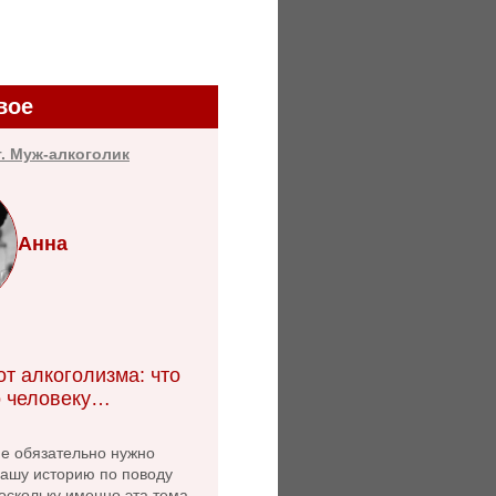
вое
т. Муж-алкоголик
Анна
т алкоголизма: что
 человеку…
не обязательно нужно
нашу историю по поводу
оскольку именно эта тема