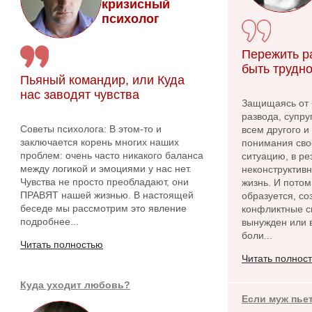
кризисный
психолог
Пережить р
быть трудно
Пьяный командир, или Куда
нас заводят чувства
Защищаясь от 
развода, супру
Советы психолога: В этом-то и
всем другого и
заключается корень многих наших
понимания сво
проблем: очень часто никакого баланса
ситуацию, в ре
между логикой и эмоциями у нас нет.
неконструктив
Чувства не просто преобладают, они
жизнь. И потом
ПРАВЯТ нашей жизнью. В настоящей
образуется, с
беседе мы рассмотрим это явление
конфликтные си
подробнее...
вынужден или в
боли...
Читать полностью
Читать полнос
Куда уходит любовь?
Если муж пье