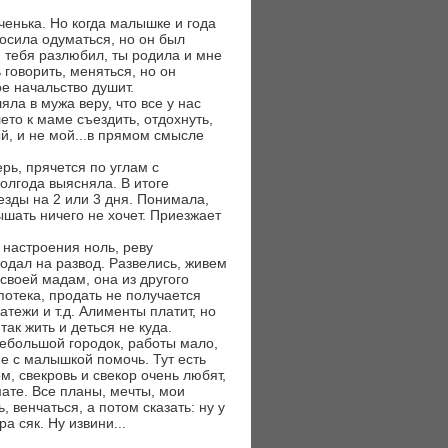
ченька. Но когда малышке и года
росила одуматься, но он был
я тебя разлюбил, ты родила и мне
 говорить, меняться, но он
ое начальство душит.
ла в мужа веру, что все у нас
ето к маме съездить, отдохнуть,
й, и не мой...в прямом смысле
ерь, прячется по углам с
олгода выясняла. В итоге
езды на 2 или 3 дня. Понимала,
ышать ничего не хочет. Приезжает
 настроения ноль, реву
подал на развод. Развелись, живем
своей мадам, она из другого
потека, продать не получается
атежи и т.д. Алименты платит, но
ак жить и деться не куда.
ебольшой городок, работы мало,
не с малышкой помочь. Тут есть
м, свекровь и свекор очень любят,
омате. Все планы, мечты, мои
 венчаться, а потом сказать: ну у
а сяк. Ну извини...