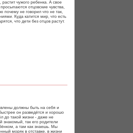
, растит чужого ребенка. А свое
, просыпаются отцовские чувства,
ю почему не говорил что не так,
иями. Куда катится мир, что есть
ятся, что дети без отцов растут.
авлены должны быть на себя и
быстрее он разведётся и хорошо
л до такой жизни - даже не
ой знакомый, так его родители
бёнком, а там как знаешь. Мы
енный моряк в отставке, в жизни