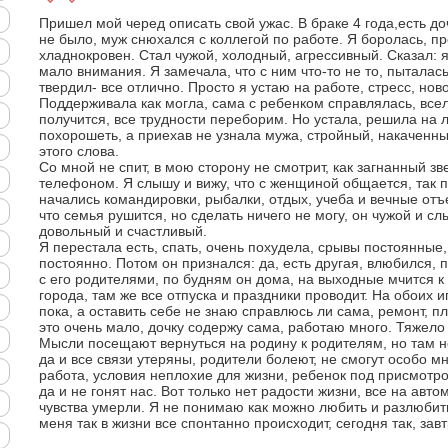
Пришел мой черед описать свой ужас. В браке 4 года,есть до
не было, муж снюхался с коллегой по работе. Я боролась, п
хладнокровен. Стал чужой, холодный, агрессивный. Сказал: 
мало внимания. Я замечала, что с ним что-то не то, пыталась
твердил- все отлично. Просто я устаю на работе, стресс, нов
Поддерживала как могла, сама с ребенком справлялась, вселя
получится, все трудности переборим. Но устала, решила на л
похорошеть, а приехав не узнала мужа, стройный, накаченны
этого слова.
Со мной не спит, в мою сторону не смотрит, как загнанный зв
телефоном. Я слышу и вижу, что с женщиной общается, так п
начались командировки, рыбалки, отдых, учеба и вечные отъ
что семья рушится, но сделать ничего не могу, он чужой и сл
довольный и счастливый.
Я перестала есть, спать, очень похудела, срывы постоянные,
постоянно. Потом он признался: да, есть другая, влюбился, 
с его родителями, по будням он дома, на выходные мчится к 
города, там же все отпуска и праздники проводит. На обоих и
пока, а оставить себе не знаю справлюсь ли сама, ремонт, пл
это очень мало, дочку содержу сама, работаю много. Тяжело т
Мысли посещают вернуться на родину к родителям, но там н
да и все связи утеряны, родители болеют, не смогут особо м
работа, условия неплохие для жизни, ребенок под присмотро
да и не гонят нас. Вот только нет радости жизни, все на авт
чувства умерли. Я не понимаю как можно любить и разлюбить,
меня так в жизни все спонтанно происходит, сегодня так, завтр