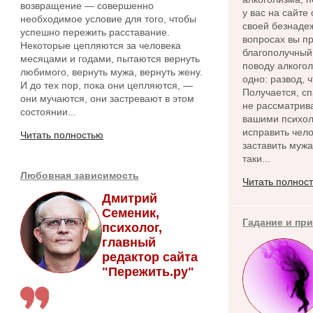
возвращение — совершенно
у вас на сайте
необходимое условие для того, чтобы
своей безнадеж
успешно пережить расставание.
вопросах вы пр
Некоторые цепляются за человека
благополучный 
месяцами и годами, пытаются вернуть
поводу алкого
любимого, вернуть мужа, вернуть жену.
одно: развод, 
И до тех пор, пока они цепляются, —
Получается, сп
они мучаются, они застревают в этом
не рассматрива
состоянии...
вашими психол
исправить чело
Читать полностью
заставить мужа
таки...
Любовная зависимость
Читать полнос
Дмитрий
Семеник,
Гадание и пр
психолог,
главный
редактор сайта
"Пережить.ру"