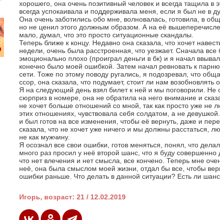
хорошего, она очень позитивный человек и всегда тащила в
всегда успокаивала и поддерживала меня, если я был не в ду
Она очень заботились обо мне, волновалась, готовила, в об
но не ценил этого должным образом. А на её вышеперечисл
мало, думал, что это просто ситуационные скандалы.
Теперь ближе к концу. Недавно она сказала, что хочет навест
недели, очень была расстроенная, что уезжает. Сначала все
эмоционально плохо (проиграл деньги в бк) и я начал ввывали
конечно было моей ошибкой. Затем начал ревновать к парню,
сети. Тоже по этому поводу ругались, я подозревал, что обща
ссор, она сказала, что подумает, стоит ли нам возобновлять
Я на следующий день взял билет к ней и мы поговорили. Не с
сюрприз в номере, она не обратила на него внимание и сказ
не хочет больше отношений со мной, так как просто уже не л
этих отношениях, чувствовала себя солдатом, а не девушкой.
и был готов на все изменения, чтобы её вернуть, даже и пере
сказала, что не хочет уже ничего и мы должны расстаться, лю
не как мужчину.
Я осознал все свои ошибки, готов меняться, понял, что делал
много раз просил у неё второй шанс, что я буду совершенно д
что нет влечения и нет смысла, все кончено. Теперь мне очен
неё, она была смыслом моей жизни, отдал бы все, чтобы вер
ошибки раньше. Что делать в данной ситуации? Есть ли шанс
Игорь, возраст: 21 / 12.02.2019