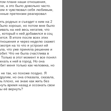
 этом плане наши отношения,
хе, а это было довольно часто.
щем я чувствовал себя любимым,
енные претензии реагировал
ить родных и съездит к ним на 2
 было хорошо, но потом мне было
вать на неё весь негатив, что
 который к ней добавился в соц
ется. В итоге после всех этих
 отношения и через неделю скажет.
мотря на то что я устроил ей
ала, что уже приняла решение и
юбит. Что не была счастлива в
 Только в этот момент я все понял
ехать к ней в город. Но она
бит меня только как человека, но
 не так, но похоже поздно. Я
ругим, но она отказала, сказала,
ь плохо, не знаю как жить без
нуть время назад и осознать свои
ы её вернуть?