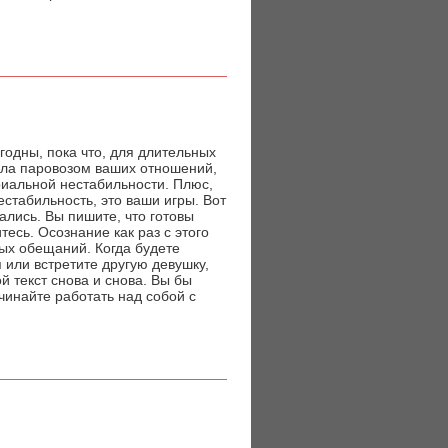
 годны, пока что, для длительных
была паровозом ваших отношений,
риальной нестабильности. Плюс,
стабильность, это ваши игры. Вот
ались. Вы пишите, что готовы
тесь. Осознание как раз с этого
тых обещаний. Когда будете
я или встретите другую девушку,
й текст снова и снова. Вы бы
чинайте работать над собой с