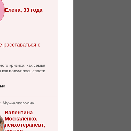
Елена, 33 года
е расставаться с
ого кризиса, как семья
и как получилось спасти
тью
т. Муж-алкоголик
Валентина
Москаленко,
психотерапевт,
доктор