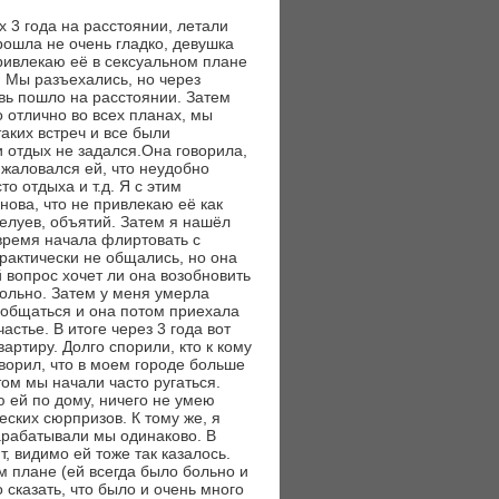
их 3 года на расстоянии, летали
прошла не очень гладко, девушка
привлекаю её в сексуальном плане
. Мы разъехались, но через
вь пошло на расстоянии. Затем
о отлично во всех планах, мы
аких встреч и все были
 отдых не задался.Она говорила,
, жаловался ей, что неудобно
о отдыха и т.д. Я с этим
нова, что не привлекаю её как
елуев, объятий. Затем я нашёл
 время начала флиртовать с
практически не общались, но она
 вопрос хочет ли она возобновить
больно. Затем у меня умерла
 общаться и она потом приехала
астье. В итоге через 3 года вот
артиру. Долго спорили, кто к кому
оворил, что в моем городе больше
ом мы начали часто ругаться.
ю ей по дому, ничего не умею
еских сюрпризов. К тому же, я
зарабатывали мы одинаково. В
т, видимо ей тоже так казалось.
 плане (ей всегда было больно и
 сказать, что было и очень много