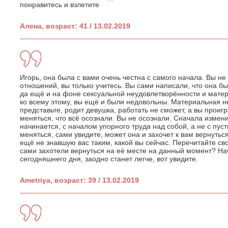
понравитесь и взлетите
Алена, возраст: 41 / 13.02.2019
Игорь, она была с вами очень честна с самого начала. Вы не
отношений, вы только учитесь. Вы сами написали, что она 
да ещё и на фоне сексуальной неудовлетворённости и мате
ко всему этому, вы ещё и были недовольны. Материальная не
представьте, родит девушка, работать не сможет, а вы проигр
меняться, что всё осознали. Вы не осознали. Сначала измени
начинается, с началом упорного труда над собой, а не с пус
меняться, сами увидите, может она и захочет к вам вернутьс
ещё не знавшую вас таким, какой вы сейчас. Перечитайте сво
сами захотели вернуться на её месте на данный момент? На
сегодняшнего дня, заодно станет легче, вот увидите.
Ametriya, возраст: 39 / 13.02.2019