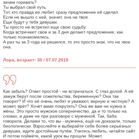
зачем горевать?
Ты выбрал свой путь.
Тот, кто правда ее любит, сразу предложение ей сделал.
Если не вышло с ней, значит, она не твоя.
Еще будут у тебя девушки.
Ты просто не встретил еще свою судьбу.
Когда встречают свое и за 3 дня делают предложение, как
только познакомились.
А раз ты за 3 года не решился, то это просто знак, что не твое
она.
Лора, возраст: 30 / 07.07.2019
Как забыть? Ответ простой - не встречаться. С глаз долой. А её
замуж берут после сожительства, беременную? Она так
говорит? И что её очень любят и уважают, верную и честную? А
может, врёт? Хочет вами покрутить? Она же вам не нужна в
жёны. Это просто мужское соперничество, да и то только на
словах, и даже не при разговоре с мужчиной. Так, баба
говорила. Делами то, что вы - мужчина, ещё не доказали, только
биологически. Взрослейте и выбирайте себе более серьёзных
девушек, идите достойным путём. Учитесь любить, читайте сайт.
И потом поймёте, какой урок вы прошли. Может,