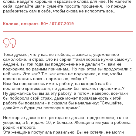
слова, найдите хорошие и красивые слова для нее. Не жалейте
себя, сделайте шаг и сумейте просить прощения. Но прежде
разберитесь сам в себе, чтобы снова не испортить все...
Калина, возраст: 50+ / 07.07.2019
Тоже думаю, что у вас не любовь, а зависть, ущемленное
самолюбие, и страх. Это из серии "такая корова нужна самому".
Андрей, вы три года вы предложение не делали т.к. вам не
подходила по разным причинам.. Но при этом вы продолжали с
ней жить. Это как? Т.е. как жена не подходила, а так, чтобы
просто пожить пока - нормально, сойдет?
Вам бы понравилось иметь работу, на которой вас бы
постоянно критиковали, не давали бы никаких перспектив..?
Ну держались бы вы за эту работу, а потом, наверно, все-таки
бы побороли свой страх, даже может привязанность к этой
работе бы подавили - и сказали бы начальнику: "Слушайте,
давайте о будущем поговорим прямо".
Некоторые даже и не три года не делают предложение, т.к. не
уверены, а 5, и даже 10, и больше. Женщина им уже и ребенка
родит, и второго..
Эта женщина поступила правильно. Вы не хотели, не могли