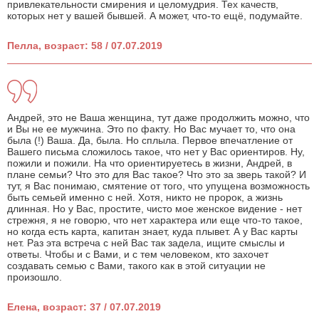
привлекательности смирения и целомудрия. Тех качеств,
которых нет у вашей бывшей. А может, что-то ещё, подумайте.
Пелла, возраст: 58 / 07.07.2019
Андрей, это не Ваша женщина, тут даже продолжить можно, что
и Вы не ее мужчина. Это по факту. Но Вас мучает то, что она
была (!) Ваша. Да, была. Но сплыла. Первое впечатление от
Вашего письма сложилось такое, что нет у Вас ориентиров. Ну,
пожили и пожили. На что ориентируетесь в жизни, Андрей, в
плане семьи? Что это для Вас такое? Что это за зверь такой? И
тут, я Вас понимаю, смятение от того, что упущена возможность
быть семьей именно с ней. Хотя, никто не пророк, а жизнь
длинная. Но у Вас, простите, чисто мое женское видение - нет
стрежня, я не говорю, что нет характера или еще что-то такое,
но когда есть карта, капитан знает, куда плывет. А у Вас карты
нет. Раз эта встреча с ней Вас так задела, ищите смыслы и
ответы. Чтобы и с Вами, и с тем человеком, кто захочет
создавать семью с Вами, такого как в этой ситуации не
произошло.
Елена, возраст: 37 / 07.07.2019