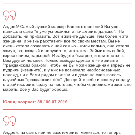
Андрей! Самый лучший маркер Ваших отношений Вы уже
написали сами "я уже успокоился и начал жить дальше".. Ни
добавить, ни прибавить. Вот и живите дальше, тем более и эта
женщина, и жизнь расставили все по своим местам. Вы не
очень хотели создавать с ней семью - жили вольно, она хотела
замуж, вот каждый и получил то, что хотел. Займитесь собой,
взрослением, карьерой. И забудете быстрее, и притянется к
Вам другой человек. Только выводы сделайте - не живите
"гражданским браком", чтобы не Вы мозги женщинам впредь не
пудрили (извините), и у них не возникало необоснованных
надежд, ни с Вами рядом в жизни и в доме не оказывалось
случайных "гражданских жён". Доверяйте себе и своему сердцу,
старайтесь жить сразу на чистовик, чтобы черновиками жизнь не
марать. Все у Вас будет хорошо.
Юлия, возраст: 38 / 06.07.2019
Андрей, ты сам с ней не захотел жить, жениться, то теперь