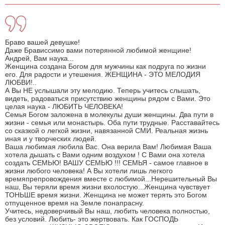
Браво вашей девушке!
Даже Брависсимо вами потерянной любимой женщине!
Андрей, Вам наука...
Женщина создана Богом для мужчины как подруга по жизни
его. Для радости и утешения. ЖЕНЩИНА - ЭТО МЕЛОДИЯ
ЛЮБВИ!..
А Вы НЕ услышали эту мелодию. Теперь учитесь слышать,
видеть, радоваться присутствию женщины рядом с Вами. Это
целая наука - ЛЮБИТЬ ЧЕЛОВЕКА!
Семья Богом заложена в молекулы души женщины. Два пути в
жизни - семья или монастырь. Оба пути трудные. Расставайтесь
со сказкой о легкой жизни, навязанной СМИ. Реальная жизнь
иная и у творческих людей.
Ваша любимая любила Вас. Она верила Вам! Любимая Ваша
хотела дышать с Вами одним воздухом ! С Вами она хотела
создать СЕМЬЮ! ВАШУ СЕМЬЮ !!! СЕМЬЯ - самое главное в
жизни любого человека! А Вы хотели лишь легкого
времяпрепровождения вместе с любимой...Нерешительный Вы
наш, Вы теряли время жизни вхолостую...Женщина чувствует
ТОНЬШЕ время жизни. Женщина не может терять это Богом
отпущенное время на Земле понапрасну.
Учитесь, недоверчивый Вы наш, любить человека полностью,
без условий. Любить- это жертвовать. Как ГОСПОДЬ