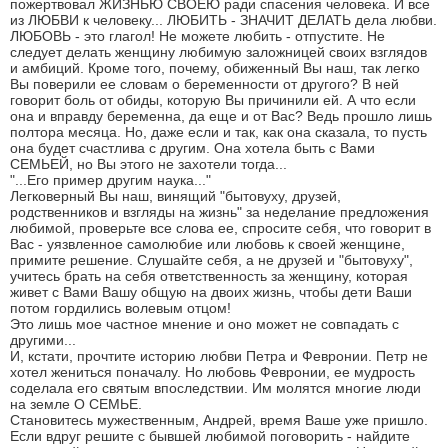
пожертвовал ЖИЗНЬЮ СВОЕЮ ради спасения человека. И все
из ЛЮБВИ к человеку... ЛЮБИТЬ - ЗНАЧИТ ДЕЛАТЬ дела любви.
ЛЮБОВЬ - это глагол! Не можете любить - отпустите. Не
следует делать женщину любимую заложницей своих взглядов
и амбиций. Кроме того, почему, обиженный Вы наш, так легко
Вы поверили ее словам о беременности от другого? В ней
говорит боль от обиды, которую Вы причинили ей. А что если
она и вправду беременна, да еще и от Вас? Ведь прошло лишь
полтора месяца. Но, даже если и так, как она сказала, то пусть
она будет счастлива с другим. Она хотела быть с Вами
СЕМЬЕЙ, но Вы этого не захотели тогда...
"...Его пример другим наука..."
Легковерный Вы наш, винящий "бытовуху, друзей,
родственников и взгляды на жизнь" за неделание предложения
любимой, проверьте все слова ее, спросите себя, что говорит в
Вас - уязвленное самолюбие или любовь к своей женщине,
примите решение. Слушайте себя, а не друзей и "бытовуху",
учитесь брать на себя ответственность за женщину, которая
живет с Вами Вашу общую на двоих жизнь, чтобы дети Ваши
потом гордились волевым отцом!
Это лишь мое частное мнение и оно может не совпадать с
другими...
И, кстати, прочтите историю любви Петра и Февронии. Петр не
хотел жениться поначалу. Но любовь Февронии, ее мудрость
соделала его святым впоследствии. Им молятся многие люди
на земле О СЕМЬЕ.
Становитесь мужественным, Андрей, время Ваше уже пришло.
Если вдруг решите с бывшей любимой поговорить - найдите