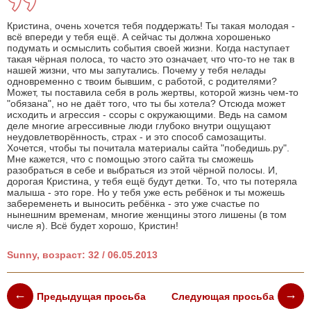
Кристина, очень хочется тебя поддержать! Ты такая молодая -
всё впереди у тебя ещё. А сейчас ты должна хорошенько
подумать и осмыслить события своей жизни. Когда наступает
такая чёрная полоса, то часто это означает, что что-то не так в
нашей жизни, что мы запутались. Почему у тебя нелады
одновременно с твоим бывшим, с работой, с родителями?
Может, ты поставила себя в роль жертвы, которой жизнь чем-то
"обязана", но не даёт того, что ты бы хотела? Отсюда может
исходить и агрессия - ссоры с окружающими. Ведь на самом
деле многие агрессивные люди глубоко внутри ощущают
неудовлетворённость, страх - и это способ самозащиты.
Хочется, чтобы ты почитала материалы сайта "победишь.ру".
Мне кажется, что с помощью этого сайта ты сможешь
разобраться в себе и выбраться из этой чёрной полосы. И,
дорогая Кристина, у тебя ещё будут детки. То, что ты потеряла
малыша - это горе. Но у тебя уже есть ребёнок и ты можешь
забеременеть и выносить ребёнка - это уже счастье по
нынешним временам, многие женщины этого лишены (в том
числе я). Всё будет хорошо, Кристин!
Sunny, возраст: 32 / 06.05.2013
Предыдущая просьба
Следующая просьба