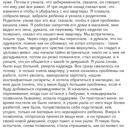
хуже. Потом я узнала, что забеременела, сказала, он говорит,
что ему уже все равно. И три недели назад сказал мне, что
изменил и чтобы я убиралась с его квартиры. Я плакала,
собрала вещи, забрала ребенка и уехала к родителям.
Родители, узнав про это все, сказали, чтобы я свои проблемы
решала сама. Я работаю напротив его дома в магазине, мне
видно его окна, думала, не переживу. Через неделю он
позвонил, сказал что нашел мне квартиру. Мы встретились,
пошли туда. Через пару дней мы переспали - я думала, что он
одумался, помню как он обнимал, не хотел отпускать - такое
чувство было, вроде его чувства снова вернулись, он гладил и
целовал живот...мы начали тайно встречаться, никто ни о чем не
догадывался, потом он резко поменялся, стал холодным, и я
узнала, что он общается с какой-то девушкой. Я ушла снова,
было еще больней, умерла надежда. Все сразу свалилось на
голову - я только сняла квартиру, у меня начались проблемы на
работе, хотят уволить, заморозили зарплату, нашли
контрафактные сигареты, я хотела обратиться в милицию, но
мне дали понять, что у меня будут большие проблемы, если я
буду добиваться справедливости. И начались новые
переживания, когда сын остался у бабушки, я невыдержала -
позвонила бывшему, искала поддержки. Он пригласил меня, но
кроме постели не было ничего, я утром ушла от него еще более
разбитой, чем была, почувствовала себя подстилкой, кем
угодно, только не матерью его нерожденого ребенка. Вчера я
позвонила, попросила принести вещи мои...и он пришел со
своей новой девушкой, отдал пакет, и они ушли. Я такую боль
испытала, снова позвонила, стала спрашивать, как он может, он