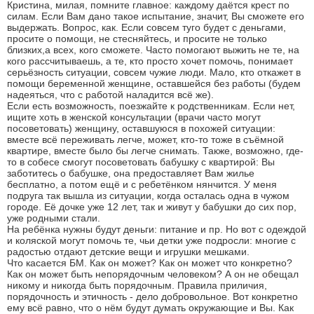
Кристина, милая, помните главное: каждому даётся крест по
силам. Если Вам дано такое испытание, значит, Вы сможете его
выдержать. Вопрос, как. Если совсем туго будет с деньгами,
просите о помощи, не стесняйтесь, и просите не только
близких,а всех, кого сможете. Часто помогают выжить не те, на
кого рассчитываешь, а те, кто просто хочет помочь, понимает
серьёзность ситуации, совсем чужие люди. Мало, кто откажет в
помощи беременной женщине, оставшейся без работы (будем
надеяться, что с работой наладится всё же).
Если есть возможность, поезжайте к родственникам. Если нет,
ищите хоть в женской консультации (врачи часто могут
посоветовать) женщину, оставшуюся в похожей ситуации:
вместе всё переживать легче, может, кто-то тоже в съёмной
квартире, вместе было бы легче снимать. Также, возможно, где-
то в собесе смогут посоветовать бабушку с квартирой: Вы
заботитесь о бабушке, она предоставляет Вам жилье
бесплатно, а потом ещё и с ребетёнком нянчится. У меня
подруга так вышла из ситуации, когда осталась одна в чужом
городе. Её дочке уже 12 лет, так и живут у бабушки до сих пор,
уже родными стали.
На ребёнка нужны будут деньги: питание и пр. Но вот с одеждой
и коляской могут помочь те, чьи детки уже подросли: многие с
радостью отдают детские вещи и игрушки мешками.
Что касается БМ. Как он может? Как он может что конкретно?
Как он может быть непорядочным человеком? А он не обещал
никому и никогда быть порядочным. Правила приличия,
порядочность и этичность - дело добровольное. Вот конкретно
ему всё равно, что о нём будут думать окружающие и Вы. Как