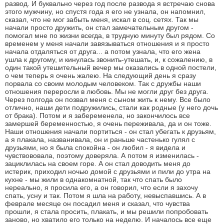
развод. И буквально через год после развода я встречаю снова
этого мужчину, но спустя года я его не узнала, он напомнил,
сказал, что не мог забыть меня, искал в соц. сетях. Так мы
начали просто дружить, он стал замечательным другом -
помогал мне по жизни всегда, в трудную минуту был рядом. Со
временем у меня начали завязываться отношения и я просто
начала отдаляться от друга... а потом узнала, что его жена
ушла к другому, и кинулась звонить-утешать, и, к сожалению, в
один такой утешительный вечер мы оказались в одной постели,
о чем теперь я очень жалею. На следующий день я сразу
порвала со своим молодым человеком. Так с дружбы наши
отношения переросли в любовь. Мы не могли друг без друга.
Через полгода он позвал меня с сыном жить к нему. Все было
отлично, наши дети подружились, стали как родные (у него дочь
от брака). Потом и я забеременела, но закончилось все
замершей беременностью, я очень переживала, да и он тоже.
Наши отношения начали портиться - он стал убегать к друзьям,
а я плакала, названивала, он и раньше частенько гулял с
друзьями, но я была спокойна - он любил - я видела и
чувствововала, поэтому доверяла. А потом я изменилась -
зациклилась на своем горе. А он стал доводить меня до
истерик, приходил ночью домой с друзьями и пили до утра на
кухне - мы жили в однакомнатной, так что спать было
нереально, я просила его, а он говорил, что если я захочу
спать, усну и так. Потом я шла на работу, невыспавшись. А в
феврале месяце он посадил меня и сказал, что чувства
прошли, я стала просить, плакать, и мы решили попробовать
заново, но хватило его только на неделю. И началось все еще