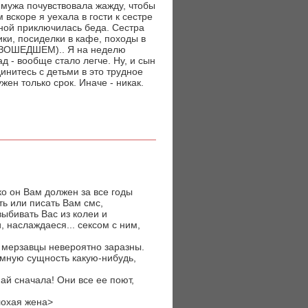
а мужа почувствовала жажду, чтобы
 вскоре я уехала в гости к сестре
мной приключилась беда. Сестра
ки, посиделки в кафе, походы в
ИЗОШЕДШЕМ).. Я на неделю
д - вообще стало легче. Ну, и сын
динитесь с детьми в это трудное
ен только срок. Иначе - никак.
ко он Вам должен за все годы
ть или писать Вам смс,
выбивать Вас из колеи и
, наслаждаеся... сексом с ним,
 мерзавцы невероятно заразны.
емную сущность какую-нибудь,
ай сначала! Они все ее поют,
лохая жена>