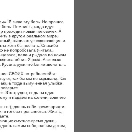
пи». Я знаю эту боль. Но прошло
я боль. Помнишь, когда идут
ир приходит новый человечек. А
жить в другом реальном мире.
латный, выписал успокаивающие и
гла хотя бы поспать. Спасибо
ко не попробовала (читала,
анцевала, пела и рыдала по ночам
клеила обои - 2 раза. А сколько
 Кусала руки что бы не звонить….
нание СВОИХ потребностей и
вуют, как бы мы не скрывали. Как
маю, а тогда вымученная улыбка
 поверьте.
. Это трудно, ведь ты один
тому и падаем на колени, зовя его
и т.п.), даешь себе время придти
х, в голове проясняется. Жизнь,
аете.
вающих смутное время души,
радость самим себе, нашим детям,