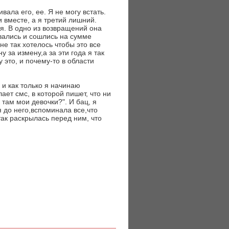
вала его, ее. Я не могу встать.
и вместе, а я третий лишний.
я. В одно из возвращений она
вались и сошлись на сумме
не так хотелось чтобы это все
 за измену,а за эти года я так
 это, и почему-то в области
 и как только я начинаю
ает смс, в которой пишет, что ни
 там мои девочки?". И бац, я
я до него,вспоминала все,что
 так раскрылась перед ним, что