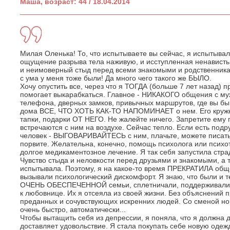
Маша, возраст: 44 / 18.04.2014
Милая Оленька! То, что испытываете вы сейчас, я испытывала
ощущение разрыва тела наживую, и исступленная ненависть к
и неимоверный стыд перед всеми знакомыми и родственника
с ума у меня тоже были! Да много чего такого же БЫЛО.
Хочу опустить все, через что я ТОГДА (больше 7 лет назад) п
помогает выкарабкаться. Главное - НИКАКОГО общения с 
телефона, дверных замков, привычных маршрутов, где вы бы
дома ВСЕ, ЧТО ХОТЬ КАК-ТО НАПОМИНАЕТ о нем. Его кружк
тапки, подарки ОТ НЕГО. Не жалейте ничего. Запретите ему 
встречаются с ним на воздухе. Сейчас тепло. Если есть под
человек - ВЫГОВАРИВАЙТЕСЬ с ним, плачьте, можете писать 
порвите. Желательна, конечно, помощь психолога или пси
долгое медикаментозное лечение. Я так себя запустила стр
Чувство стыда и неловкости перед друзьями и знакомыми, а т
испытывала. Поэтому, я на какое-то время ПРЕКРАТИЛА общ
вызывали психологический дискомфорт. Я знаю, что были и т
ОЧЕНЬ ОБЕСПЕЧЕННОЙ семьи, сплетничали, поддерживали и
к любовнице. Их я отсеяла из своей жизни. Без объяснений п
преданных и сочувствующих искренних людей. Со сменой н
очень быстро, автоматически...
Чтобы вытащить себя из депрессии, я поняла, что я должна д
доставляет удовольствие. Я стала покупать себе новую одежд