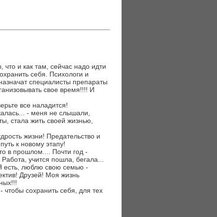
 что и как там, сейчас надо идти
охранить себя. Психологи и
 назначат специалисты препараты
ганизовывать свое время!!!! И
верьте все наладится!
жалась... - меня не слышали,
ты, стала жить своей жизнью,
мудрость жизни! Предательство и
 путь к новому этапу!
о в прошлом.... Почти год -
. Работа, учится пошла, бегала...
 Я есть, люблю свою семью -
ектив! Друзей! Моя жизнь
ых!!!
- чтобы сохранить себя, для тех