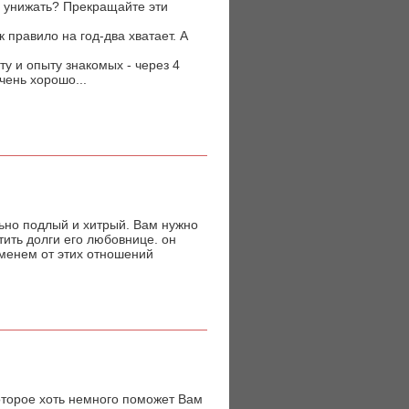
я унижать? Прекращайте эти
к правило на год-два хватает. А
у и опыту знакомых - через 4
чень хорошо...
ьно подлый и хитрый. Вам нужно
тить долги его любовнице. он
ременем от этих отношений
которое хоть немного поможет Вам