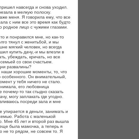
пришел навсегда и снова уходил.
езала в мелкую полоску.
аже меня. Я говорила ему, что все
ла с ним все это время как будто
о родное лицо с чужими глазами.
то и понравился мне, но как-то
лго тянул с женитьбой, и мы
не мягкий человек, но всегда
шил купить дачу,-и мы влезли в
ть, убеждать, кричать, но все
 семьей со свои счастьем.
одни развалины?
е наши хорошие моменты, то, что
го особенного. Он внимательный,
мент у тебя ничего не стало.
понимала, его любовница
 почему-то так стыдно сказать
чу, могу заплакать где угодно.
авливаюсь посреди зала и мне
е упирается в деньги, занимать и
 семью. Работа с маленькой
о. Мне 45 лет и второй раз вышла
 еще была мамочка, а теперь я
о не то рядом, не совсем то. Я