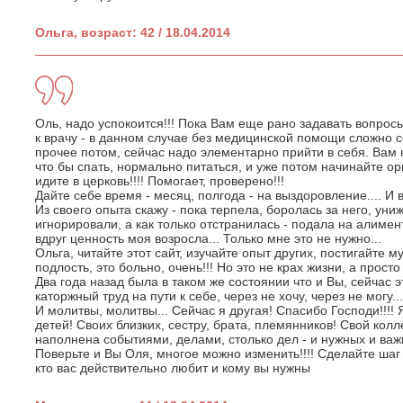
Ольга, возраст: 42 / 18.04.2014
Оль, надо успокоится!!! Пока Вам еще рано задавать вопросы,
к врачу - в данном случае без медицинской помощи сложно с
прочее потом, сейчас надо элементарно прийти в себя. Вам
что бы спать, нормально питаться, и уже потом начинайте ор
идите в церковь!!!! Помогает, проверено!!!
Дайте себе время - месяц, полгода - на выздоровление.... И 
Из своего опыта скажу - пока терпела, боролась за него, уни
игнорировали, а как только отстранилась - подала на алимен
вдруг ценность моя возросла... Только мне это не нужно...
Ольга, читайте этот сайт, изучайте опыт других, постигайте 
подлость, это больно, очень!!! Но это не крах жизни, а просто
Два года назад была в таком же состоянии что и Вы, сейчас эт
каторжный труд на пути к себе, через не хочу, через не могу..
И молитвы, молитвы... Сейчас я другая! Спасибо Господи!!!!
детей! Своих близких, сестру, брата, племянников! Свой колл
наполнена событиями, делами, столько дел - и нужных и важн
Поверьте и Вы Оля, многое можно изменить!!!! Сделайте шаг 
кто вас действительно любит и кому вы нужны