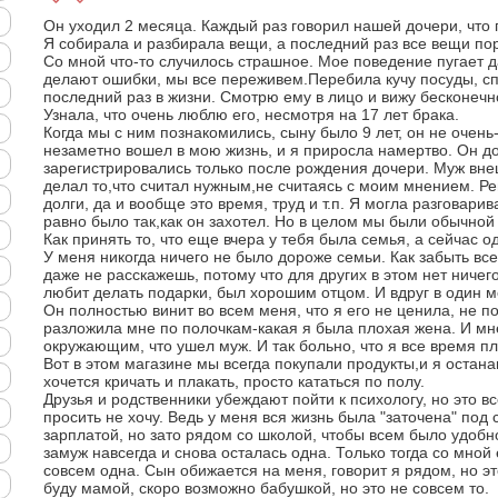
Он уходил 2 месяца. Каждый раз говорил нашей дочери, что 
Я собирала и разбирала вещи, а последний раз все вещи пор
Со мной что-то случилось страшное. Мое поведение пугает д
делают ошибки, мы все переживем.Перебила кучу посуды, спа
последний раз в жизни. Смотрю ему в лицо и вижу бесконечн
Узнала, что очень люблю его, несмотря на 17 лет брака.
Когда мы с ним познакомились, сыну было 9 лет, он не очень-
незаметно вошел в мою жизнь, и я приросла намертво. Он до
зарегистрировались только после рождения дочери. Муж внеш
делал то,что считал нужным,не считаясь с моим мнением. Ре
долги, да и вообще это время, труд и т.п. Я могла разговарива
равно было так,как он захотел. Но в целом мы были обычной
Как принять то, что еще вчера у тебя была семья, а сейчас 
У меня никогда ничего не было дороже семьи. Как забыть вс
даже не расскажешь, потому что для других в этом нет ниче
любит делать подарки, был хорошим отцом. И вдруг в один мо
Он полностью винит во всем меня, что я его не ценила, не 
разложила мне по полочкам-какая я была плохая жена. И мне
окружающим, что ушел муж. И так больно, что я все время пла
Вот в этом магазине мы всегда покупали продукты,и я остан
хочется кричать и плакать, просто кататься по полу.
Друзья и родственники убеждают пойти к психологу, но это вс
просить не хочу. Ведь у меня вся жизнь была "заточена" под
зарплатой, но зато рядом со школой, чтобы всем было удобн
замуж навсегда и снова осталась одна. Только тогда со мной
совсем одна. Сын обижается на меня, говорит я рядом, но эт
буду мамой, скоро возможно бабушкой, но это не совсем то.