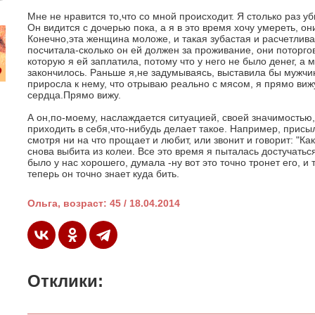
Мне не нравится то,что со мной происходит. Я столько раз уби
Он видится с дочерью пока, а я в это время хочу умереть, он
Конечно,эта женщина моложе, и такая зубастая и расчетлива
посчитала-сколько он ей должен за проживание, они поторго
которую я ей заплатила, потому что у него не было денег, а м
закончилось. Раньше я,не задумываясь, выставила бы мужчину
приросла к нему, что отрываю реально с мясом, я прямо вижу
сердца.Прямо вижу.
А он,по-моему, наслаждается ситуацией, своей значимостью,
приходить в себя,что-нибудь делает такое. Например, присыл
смотря ни на что прощает и любит, или звонит и говорит: "Как
снова выбита из колеи. Все это время я пыталась достучатьс
было у нас хорошего, думала -ну вот это точно тронет его, и
теперь он точно знает куда бить.
Ольга, возраст: 45 / 18.04.2014
Отклики: