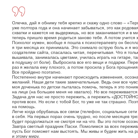
Олечка, дай я обниму тебя крепко и скажу одно слово – «Тер
уже полтора года и она начинает забываться, это как родова
схватки и кажется не выдержишь, но все заканчивается и в м
теперь пришло время родиться заново тебе. А потом учится 
Психолог нужен, вообще я пошла к психотерапевту он бесп
я три месяца их принимала. Это снимало острую боль и я мо
создателям сайта, спасалась читая, перечитывая. Что я толь
вышивала, занималась цветами, училась играть на гитаре, т
в подушку от боли). Выбросила все его вещи и подарки. Пере
раз я желала ему плохого, а потом просила у Бога прощения.
Все пройдено поэтапно.
Постепенно внутри начинают происходить изменения, осоз
желаний. Наши дети такие замечательные. Ведь они все чувст
моя доченька по детски пыталась помочь, теперь я это пони
на лице (на большее меня не хватало). Но все переживается
Задача для нас не просто пережить, а пережить «ДОСТОЙНО»
против всех. Но если с тобой Бог, то уже не так страшно. Поэ
на помощь.
Легче когда обрубаешь все связи (телефон, социальные сети 
в себя. На первых порах очень трудно, но после месяцев тре
будет продолжаться не смотря ни на что. Вы это потом осозн
Завтра светлый праздник Пасхи. Помолимся за всех пережи
пусть Бог поможет нам выстоять. Мы живы и будем жить на 
и этому миру.