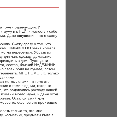
 тоже - один-в-один. И
 мужу и к НЕЙ, и жалость к себе
ми. Даже ощущения, что я схожу
рошла. Скажу сразу о том, что
мужем! НИКАКОГО! Смена номера
 могли пересечься. Убрать из
у для чая, одежду, домашние
приходить в дом. Пусть дети
руга, сестра, близкий НАДЕЖНЫЙ
о своей боли на бумаге, потом
хотерапевта. МНЕ ПОМОГЛО только
аданиями.
ак же коллегами - я тоже это
ение с теми людьми, которые
е, кто радовались распаду нашей
змены моего мужа, и даже уход
ричин. Остался узкий круг
омеров телефонов это произошло
елать только то, что мне
у, косметику, предметы быта в