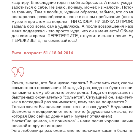
квартиру. В последние годы я себя забросила. А после уход
заботиться о себе. Не знаю, почему, может, из жалости. Потом
за границу. Там я вообще, чудным образом, забыла, что со 
постаралась разнообразить наше с сыном пребывание (пикни
музеи и при этом за неделю - НИ СЛОВА, НИ ЗВУКА О ПРО
забыла обо всем, сама удивляюсь. А после возврашения наза
меня поддержал - это просто чудо, что он у меня есть! Объе
для семьи время. ПЕРЕТЕРПИТЕ, отпустит и станет легче. Нуж
ПЕРЕЖИВЕТЕ, не сомневайтесь!
Рита, возраст: 51 / 18.04.2014
Ольга, знаете, что Вам нужно сделать? Выставить счет, сколь
совместного проживания. И каждый раз, когда он будет звони
напоминать ему об оплате этого долга. Тогда он перестанет 
быстренько окончательно "сольется". Ситуацией он, видители
как в последний раз занимаются, кому это не понравится?
Только зачем Вы пачкали свое тело и свою душу? Блудливые
Возможно и подцепили от него что-то (в духовном смысле, т
которая Вас сейчас донимает и мучает отчаянием)
Насчет"не ценила, не понимала" - наша песня хороша, начин
почитайте другие истории.
>его любовница разложила мне по полочкам-какая я была п