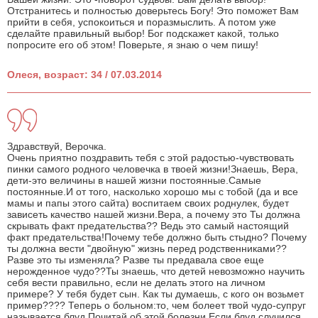
Отстранитесь и полностью доверьтесь Богу! Это поможет Вам
прийти в себя, успокоиться и поразмыслить. А потом уже
сделайте правильный выбор! Бог подскажет какой, только
попросите его об этом! Поверьте, я знаю о чем пишу!
Олеся, возраст: 34 / 07.03.2014
Здравствуй, Верочка.
Очень приятно поздравить тебя с этой радостью-чувствовать
пинки самого родного человечка в твоей жизни!Знаешь, Вера,
дети-это величины в нашей жизни постоянные.Самые
постоянные.И от того, насколько хорошо мы с тобой (да и все
мамы и папы этого сайта) воспитаем своих роднулек, будет
зависеть качество нашей жизни.Вера, а почему это Ты должна
скрывать факт предательства?? Ведь это самый настоящий
факт предательства!Почему тебе должно быть стыдно? Почему
ты должна вести "двойную" жизнь перед родственниками??
Разве это ты изменяла? Разве ты предавала свое еще
нерожденное чудо??Ты знаешь, что детей невозможно научить
себя вести правильно, если не делать этого на личном
примере? У тебя будет сын. Как ты думаешь, с кого он возьмет
пример???? Теперь о больном:то, чем болеет твой чудо-супруг
называется блуд.Почитай об этой болезни.Если блуд случился