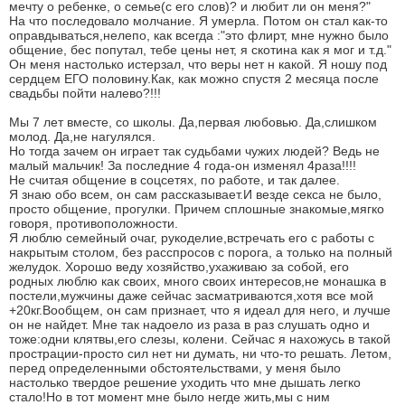
мечту о ребенке, о семье(с его слов)? и любит ли он меня?"
На что последовало молчание. Я умерла. Потом он стал как-то
оправдываться,нелепо, как всегда :"это флирт, мне нужно было
общение, бес попутал, тебе цены нет, я скотина как я мог и т.д."
Он меня настолько истерзал, что веры нет н какой. Я ношу под
сердцем ЕГО половину.Как, как можно спустя 2 месяца после
свадьбы пойти налево?!!!
Мы 7 лет вместе, со школы. Да,первая любовью. Да,слишком
молод. Да,не нагулялся.
Но тогда зачем он играет так судьбами чужих людей? Ведь не
малый мальчик! За последние 4 года-он изменял 4раза!!!!
Не считая общение в соцсетях, по работе, и так далее.
Я знаю обо всем, он сам рассказывает.И везде секса не было,
просто общение, прогулки. Причем сплошные знакомые,мягко
говоря, противоположности.
Я люблю семейный очаг, рукоделие,встречать его с работы с
накрытым столом, без расспросов с порога, а только на полный
желудок. Хорошо веду хозяйство,ухаживаю за собой, его
родных люблю как своих, много своих интересов,не монашка в
постели,мужчины даже сейчас засматриваются,хотя все мой
+20кг.Вообщем, он сам признает, что я идеал для него, и лучше
он не найдет. Мне так надоело из раза в раз слушать одно и
тоже:одни клятвы,его слезы, колени. Сейчас я нахожусь в такой
прострации-просто сил нет ни думать, ни что-то решать. Летом,
перед определенными обстоятельствами, у меня было
настолько твердое решение уходить что мне дышать легко
стало!Но в тот момент мне было негде жить,мы с ним