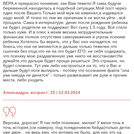
ВЕРА,я прекрасно понимаю, как Вам тяжело.Я сама,будучи
беременной,находилась в подобной ситуации.Мой пост через
один после Вашего.Только мой муж не изменял,а издевался
надо мной. И точно по тем же причинам я не могла уйти - всё
прощала. Сама в интернатуре, денег после рождения ребенка
не будет, родители не поддержат. Вот сыну 1,5 года. Всё стало
только хуже. И в плюс к моим весьма затруднительным
финансам полное отсутствие самоуважения и угроза психике
ребенка.Хотелось бы верить, что у Вас оно наладится, но
боюсь,что они не меняются,и дальше только тяжелее,что
сыночек без отца,что не на что будет ЕГО, не себя содержать,
что психику мою раздавленную уже никто не восстановит.Не
думайте,что дальше будет проще решиться. Это страшно, но
будет сложнее. Тут уже либо настроиться на то, что о Вас и
дальше будут ноги вытирать - потому что осознание факта "она
уже никуда не денется" - только развязывает им руки и прочие
места, либо уходить.
Александра, возраст: 25 / 12.03.2014
Верочка, дорогая! Я так тебя понимаю, милая! У меня точь в
точь история,(см наверху, под псевдонимом Кейда)только деток
уже двое... не верь ему, что интима не было, для них это на