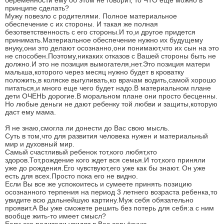
беременности ему об этом не говорит, то ЧТО еще можно в
принципе сделать?
Мужу повезло с родителями. Полное материальное
обеспечение с их стороны. И такая же полная
безответственность с его стороны.И то,и другое придется
принимать.Материальное обеспечение нужно их будущему
внуку,они это делают осознанно,они понимают,что их сын на это
не способен.Поэтому,никаких отказов с Вашей стороны быть не
должно.И это не позиция вымогателя,нет.Это позиция матери
малыша,которого через месяц нужно будет в кроватку
положить,в коляске выгуливать,ко врачам водить,самой хорошо
питаться,и много еще чего будет надо.В материальном плане
дети ОЧЕНЬ дорогие.В моральном плане они просто бесценны.
Но любые деньги не дают ребенку той любви и защиты,которую
даст ему мама.
Я не знаю,смогла ли донести до Вас свою мысль.
Суть в том,что для развития человека нужен и материальный
мир и духовный мир.
Самый счастливый ребенок тот,кого любят,кто
здоров.Тот,рождение кого ждет вся семья.И тот,кого приняли
уже до рождения.Его чувствуют,его уже как бы знают. Он уже
есть для всех.Просто пока его не видно.
Если Вы все же успокоитесь и сумеете принять позицию
осознанного терпения на период 3 летнего возраста ребенка,то
увидите всю дальнейшую картину.Муж себя обязательно
проявит.А Вы уже сможете решить без потерь для себя:а с ним
вообще жить-то имеет смысл?