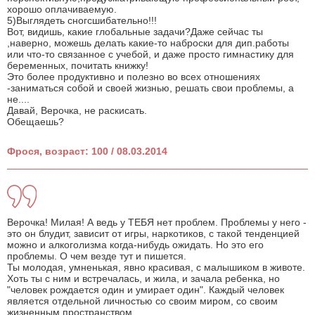
хорошо оплачиваемую.
5)Выглядеть сногсшибательно!!!
Вот, видишь, какие глобальные задачи?Даже сейчас ты
,наверно, можешь делать какие-то наброски для дип.работы
или что-то связанное с учебой, и даже просто гимнастику для
беременных, почитать книжку!
Это более продуктивно и полезно во всех отношениях
-заниматься собой и своей жизнью, решать свои проблемы, а
не....
Давай, Верочка, не раскисать.
Обещаешь?
Фрося, возраст: 100 / 08.03.2014
Верочка! Милая! А ведь у ТЕБЯ нет проблем. Проблемы у него -
это он блудит, зависит от игры, наркотиков, с такой тенденцией
можно и алкоголизма когда-нибудь ожидать. Но это его
проблемы. О чем везде тут и пишется.
Ты молодая, умненькая, явно красивая, с малышиком в животе.
Хоть ты с ним и встречалась, и жила, и зачала ребенка, но
"человек рождается один и умирает один". Каждый человек
является отдельной личностью со своим миром, со своим
жизненным пространством.