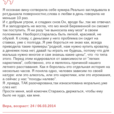
Я осознаю вину-сотворила себе кумира.Реально заглядывала в
рот,дышала поверхностно,слова о любви в день говорила не
меньше 10 раз.
И с добрым утром, и сладких снов.Он, вроде бы ,так же отвечал.
Я и заподозрить не могла, что мо мной Беременной он сможет
так поступить. Я ни разу "не выносила ему мозг" в своем
положении. Наоборот,старалась быть легкой, красивой, не
обузой. К слову, с деньгами у него проблема:он сидит на
ставках, уже с полгода..Я уже бороться не знаю как, всегда
приводила такие примеры:"родной, нам нужно купить кроватку,
а денежек пока нет, давай ты играть не будешь, потому что для
малыша нужно многое и сам знаешь какие цены", что -то типа
этого. Перед этим кодировался от зависимости от "легких
наркотиков", собственно, это и являлось причиной нашего
летнего расставания. Как я боролась-это отдельная история на
несколько часов. Я поняла одно, человек зависим по своей
натуре: или это алкоголь, или это наркотики, или это игромания,
а сейчас у нас "походы налево".
Я ,правда, ТАК разочарована,так изнасилована морально,уже
слез нет.
Прости меня, мой комочек.Стараюсь держаться, чтобы ему
было не худо, как мне.
Вера, возраст: 24 / 06.03.2014