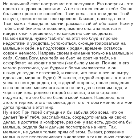
Не подчиняй свое настроение его поступкам. Его поступки - это
просто его уровень развития. А не его отношение к тебе. Он на
большее просто не способен. Твои дела - это твои дела. Твой
сынуля, единственное твое кровное, близкое, навсегда твое.
Твоя мама. Никогда не молчи, рассказывай ей обо всем. Если у
тебя с ней близкие отношения, именно она откликнется и
найдет ключ к решению, что конкретно сейчас делать.
На мой взгляд, нужно "забить" на этот его блуд и прочие
недостатки и уродства, успокоиться, сконцентрироваться на
малыше и себе, на подготовке к родам, времени осталось
совсем немного. Направь своем внимание только на малыша и
себя. Слава Богу, муж тебя не бьет, не орет на тебя, не
оскорбляет, не уходит в запои (как было у меня. Помню, я его
чем-то разозлила, уже будучи с большим животом, и он
швырнул ведро с известкой, и сказал, что пока я все не вытру
идеально, мира не будет). Я жалею, с одной стороны, что я не
ушла от него до родов, но, с другой стороны, после рождения
сына он после месячного запоя не пил два с лишним года, и
через три года родился второй сынишка, и мне страшно
подумать, что его бы не было в моей жизни. Наверное, для
этого я терплю этого человека, для того, чтобы именно эти мои
детки пришли в этот мир.
Ну и вот. При твоей ситуации я бы забыла обо всем, что он
делает "вне" тебя, расслабилась, сосредоточилась на своих
делах, в достатке и комфорте, раз они у вас есть, доносила бы
малыша, родила бы и дальше посмотрела на него. Так,
мельком, не думая только прям об этом. Бывает, рождение
малыша все переворачивает в человеке в ту или иную сторону,