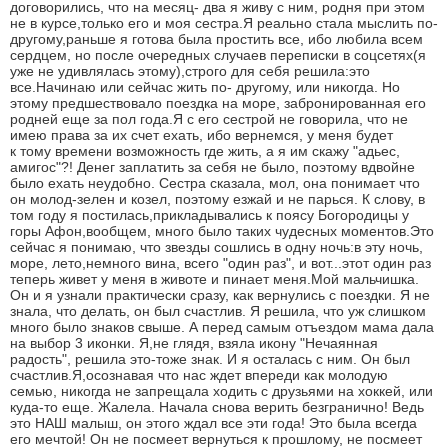
договорились, что на месяц- два я живу с ним, родня при этом
не в курсе,только его и моя сестра.Я реально стала мыслить по-
другому,раньше я готова была простить все, ибо любила всем
сердцем, но после очередных случаев переписки в соцсетях(я
уже не удивлялась этому),строго для себя решила:это
все.Начинаю или сейчас жить по- другому, или никогда. Но
этому предшествовало поездка на море, забронированная его
родней еще за пол года.Я с его сестрой не говорила, что не
имею права за их счет ехать, ибо вернемся, у меня будет
к тому времени возможность где жить, а я им скажу "адьес,
амигос"?! Денег заплатить за себя не было, поэтому вдвойне
было ехать неудобно. Сестра сказала, мол, она понимает что
он молод-зелен и козел, поэтому езжай и не парься. К слову, в
том году я постилась,прикладывались к поясу Богородицы у
горы Афон,вообщем, много было таких чудесных моментов.Это
сейчас я понимаю, что звезды сошлись в одну ночь:в эту ночь,
море, лето,немного вина, всего "один раз", и вот...этот один раз
теперь живет у меня в животе и пинает меня.Мой мальчишка.
Он и я узнали практически сразу, как вернулись с поездки. Я не
знала, что делать, он был счастлив. Я решила, что уж слишком
много было знаков свыше. А перед самым отъездом мама дала
на выбор 3 иконки. Я,не глядя, взяла икону "Нечаянная
радость", решила это-тоже знак. И я осталась с ним. Он был
счастлив.Я,осознавая что нас ждет впереди как молодую
семью, никогда не запрещала ходить с друзьями на хоккей, или
куда-то еще. Жалела. Начала снова верить безгранично! Ведь
это НАШ малыш, он этого ждал все эти года! Это была всегда
его мечтой! Он не посмеет вернуться к прошлому, не посмеет