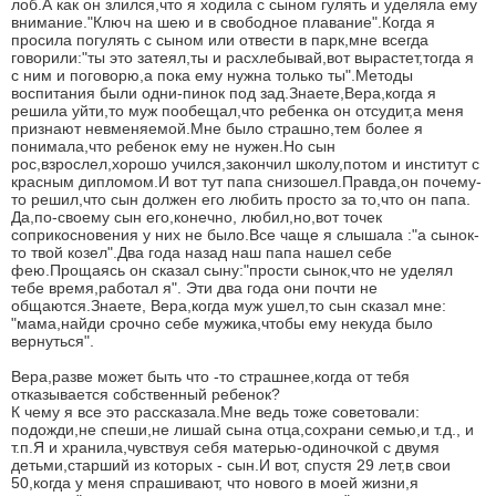
лоб.А как он злился,что я ходила с сыном гулять и уделяла ему
внимание."Ключ на шею и в свободное плавание".Когда я
просила погулять с сыном или отвести в парк,мне всегда
говорили:"ты это затеял,ты и расхлебывай,вот вырастет,тогда я
с ним и поговорю,а пока ему нужна только ты".Методы
воспитания были одни-пинок под зад.Знаете,Вера,когда я
решила уйти,то муж пообещал,что ребенка он отсудит,а меня
признают невменяемой.Мне было страшно,тем более я
понимала,что ребенок ему не нужен.Но сын
рос,взрослел,хорошо учился,закончил школу,потом и институт с
красным дипломом.И вот тут папа снизошел.Правда,он почему-
то решил,что сын должен его любить просто за то,что он папа.
Да,по-своему сын его,конечно, любил,но,вот точек
соприкосновения у них не было.Все чаще я слышала :"а сынок-
то твой козел".Два года назад наш папа нашел себе
фею.Прощаясь он сказал сыну:"прости сынок,что не уделял
тебе время,работал я". Эти два года они почти не
общаются.Знаете, Вера,когда муж ушел,то сын сказал мне:
"мама,найди срочно себе мужика,чтобы ему некуда было
вернуться".
Вера,разве может быть что -то страшнее,когда от тебя
отказывается собственный ребенок?
К чему я все это рассказала.Мне ведь тоже советовали:
подожди,не спеши,не лишай сына отца,сохрани семью,и т.д., и
т.п.Я и хранила,чувствуя себя матерью-одиночкой с двумя
детьми,старший из которых - сын.И вот, спустя 29 лет,в свои
50,когда у меня спрашивают, что нового в моей жизни,я