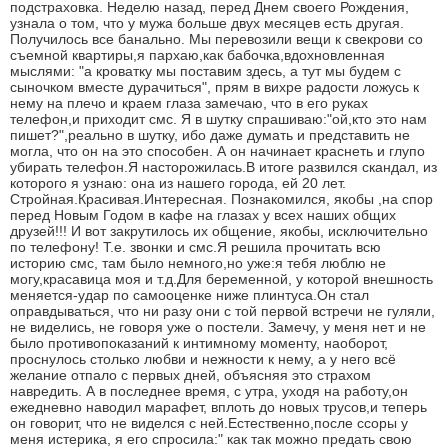
подстраховка. Неделю назад, перед Днем своего Рождения,
узнала о том, что у мужа больше двух месяцев есть другая.
Получилось все банально. Мы перевозили вещи к свекрови со
съемной квартиры,я пархаю,как бабочка,вдохновленная
мыслями: "а кроватку мы поставим здесь, а тут мы будем с
сыночком вместе дурачиться", прям в вихре радости ложусь к
нему на плечо и краем глаза замечаю, что в его руках
телефон,и приходит смс. Я в шутку спрашиваю:"ой,кто это нам
пишет?",реально в шутку, ибо даже думать и представить не
могла, что он на это способен. А он начинает краснеть и глупо
убирать телефон.Я насторожилась.В итоге развился скандал, из
которого я узнаю: она из нашего города, ей 20 лет.
Стройная.Красивая.Интересная. Познакомился, якобы ,на спор
перед Новым Годом в кафе на глазах у всех наших общих
друзей!!! И вот закрутилось их общение, якобы, исключительно
по телефону! Т.е. звонки и смс.Я решила прочитать всю
историю смс, там было немного,но уже:я тебя люблю не
могу,красавица моя и т.д.Для беременной, у которой внешность
меняется-удар по самооценке ниже плинтуса.Он стал
оправдываться, что ни разу они с той первой встречи не гуляли,
не виделись, не говоря уже о постели. Замечу, у меня нет и не
было противопоказаний к интимному моменту, наоборот,
проснулось столько любви и нежности к нему, а у него всё
желание отпало с первых дней, объясняя это страхом
навредить. А в последнее время, с утра, уходя на работу,он
ежедневно наводил марафет, вплоть до новых трусов,и теперь
он говорит, что не виделся с ней.Естественно,после ссоры у
меня истерика, я его спросила:" как так можно предать свою