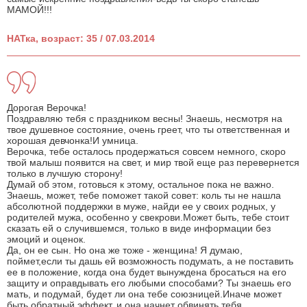
МАМОЙ!!!
НАТка, возраст: 35 / 07.03.2014
Дорогая Верочка!
Поздравляю тебя с праздником весны! Знаешь, несмотря на
твое душевное состояние, очень греет, что ты ответственная и
хорошая девчонка!И умница.
Верочка, тебе осталось продержаться совсем немного, скоро
твой малыш появится на свет, и мир твой еще раз перевернется
только в лучшую сторону!
Думай об этом, готовься к этому, остальное пока не важно.
Знаешь, может, тебе поможет такой совет: коль ты не нашла
абсолютной поддержки в муже, найди ее у своих родных, у
родителей мужа, особенно у свекрови.Может быть, тебе стоит
сказать ей о случившемся, только в виде информации без
эмоций и оценок.
Да, он ее сын. Но она же тоже - женщина! Я думаю,
поймет,если ты дашь ей возможность подумать, а не поставить
ее в положение, когда она будет вынуждена бросаться на его
защиту и оправдывать его любыми способами? Ты знаешь его
мать, и подумай, будет ли она тебе союзницей.Иначе может
быть обратный эффект, и она начнет обвинять тебя.