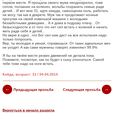
первом месте. Я прощала своего мужа неоднократно, тоже
сопли, ползание на коленях, мольбы сохранить семью ради
детей... И вот мне 31, идти некуда, самооценка ноль, работать
не могу, так как в декрете. Муж так и продолжает ночные
прогулки на своей новенькой машине с молодыми
беззаботными девицами... А я дома в подушку плачу... От
безысходности и от того что нет сил встать с коленей и начать
жить ради себя и детей...
Но верю в одно...что Бог сил нам даст на все испытания.надо
только попросить.
Вер, ты молодая и умная, справишься. От таких идеальных жен
не уходят. А как сами мужчины говорят, изменяют 99.9%
Я бы на твоём месте резких движений не делала пока.
Поживите, посмотри, как он будет к сыну относиться. Самой
тебе тоже надо на ноги встать.
Кейда, возраст: 31 / 04.04.2014
Предыдущая просьба
Следующая просьба
Вернуться в начало раздела