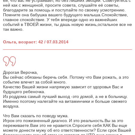
ей, что вас не устраивает, но без лишних эмоций. Советуйтесь с
ней как с женщиной, просите совета, слушайте её советы,
благодарите за помощь и поступайте по своему усмотрению.
Помните она бабушка вашего будущего малыша.Спокойствие,
главное спокойствие. У тебя впереди одно из важнейших
событий в ТВОЕЙ жизни, ты дашь новую жизнь,остальное все не
так важно.
Ольга, возраст: 42 / 07.03.2014
Дорогая Верочка,
Вы сейчас обязаны беречь себя. Потому что Вам рожать, а это
событие влечет за собой много.
Качество Вашей жизни напрямую зависит от здоровья Вас и
будущего ребеночка.
Из роддома самый лучший выход -это домой, а не в больницу.
Именно поэтому налегайте на витаминчики и больше свежего
воздуха.
Что Вам сказать по поводу мужа.
Игрок-это пожизненный диагноз. И это реальность.Вы за это
переживаете.Вам это не нравится.Спросите себя:КАК Вы еще
можете донести мужу об его ответственности? Если срок Вашей