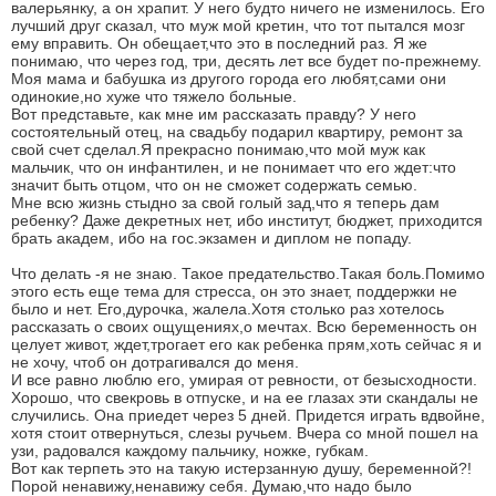
валерьянку, а он храпит. У него будто ничего не изменилось. Его
лучший друг сказал, что муж мой кретин, что тот пытался мозг
ему вправить. Он обещает,что это в последний раз. Я же
понимаю, что через год, три, десять лет все будет по-прежнему.
Моя мама и бабушка из другого города его любят,сами они
одинокие,но хуже что тяжело больные.
Вот представьте, как мне им рассказать правду? У него
состоятельный отец, на свадьбу подарил квартиру, ремонт за
свой счет сделал.Я прекрасно понимаю,что мой муж как
мальчик, что он инфантилен, и не понимает что его ждет:что
значит быть отцом, что он не сможет содержать семью.
Мне всю жизнь стыдно за свой голый зад,что я теперь дам
ребенку? Даже декретных нет, ибо институт, бюджет, приходится
брать академ, ибо на гос.экзамен и диплом не попаду.
Что делать -я не знаю. Такое предательство.Такая боль.Помимо
этого есть еще тема для стресса, он это знает, поддержки не
было и нет. Его,дурочка, жалела.Хотя столько раз хотелось
рассказать о своих ощущениях,о мечтах. Всю беременность он
целует живот, ждет,трогает его как ребенка прям,хоть сейчас я и
не хочу, чтоб он дотрагивался до меня.
И все равно люблю его, умирая от ревности, от безысходности.
Хорошо, что свекровь в отпуске, и на ее глазах эти скандалы не
случились. Она приедет через 5 дней. Придется играть вдвойне,
хотя стоит отвернуться, слезы ручьем. Вчера со мной пошел на
узи, радовался каждому пальчику, ножке, губкам.
Вот как терпеть это на такую истерзанную душу, беременной?!
Порой ненавижу,ненавижу себя. Думаю,что надо было