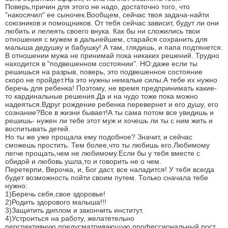
Поверь,причин для этого не надо, достаточно того, что
"накосячил" ее сыночек.Вообщем, сейчас твоя задача-найти
союзников и помощников. От тебя сейчас зависит, будут ли они
любить и лелеять своего внука. Как бы ни сложились твои
отношения с мужем в дальнейшем, старайся сохранить для
малыша дедушку и бабушку! А там, глядишь, и папа подтянется.
В отношении мужа не принимай пока никаких решений. Трудно
находится в "подвешенном состоянии". НО:даже если ты
решишься на разрыв, поверь, это подвешенное состояние
скоро не пройдет.На это нужны немалые силы.А тебе их нужно
беречь для ребенка! Поэтому, не время предпринимать какие-
то кардинальные решения.Да и на чудо тоже пока можно
надеяться.Вдруг рождение ребенка перевернет и его душу, его
сознание?Все в жизни бывает!А ты сама потом все увидишь и
решишь- нужен ли тебе этот муж и хочешь ли ты с ним жить и
воспитывать детей.
Но ты же уже прощала ему подобное? Значит, и сейчас
сможешь простить. Тем более,что ты любишь его.Любимому
легче прощать,чем не любимому.Если бы у тебя вместе с
обидой и любовь ушла,то и говорить не о чем.
Перетерпи, Верочка, и, Бог даст, все наладится! У тебя всегда
будет возможность пойти своим путем. Только сначала тебе
нужно:
1)Беречь себя,свое здоровье!
2)Родить здорового малыша!!!
3)Защитить диплом и закончить институт.
4)Устроиться на работу, желатетельно
перспективную,предусматривающую профессиональный рост,