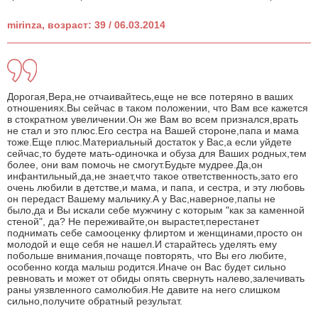
mirinza, возраст: 39 / 06.03.2014
Дорогая,Вера,не отчаивайтесь,еще не все потеряно в ваших
отношениях.Вы сейчас в таком положении, что Вам все кажется
в стократном увеличении.Он же Вам во всем признался,врать
не стал и это плюс.Его сестра на Вашей стороне,папа и мама
тоже.Еще плюс.Материальный достаток у Вас,а если уйдете
сейчас,то будете мать-одиночка и обуза для Ваших родных,тем
более, они вам помочь не смогут.Будьте мудрее.Да,он
инфантильный,да,не знает,что такое ответственность,зато его
очень любили в детстве,и мама, и папа, и сестра, и эту любовь
он передаст Вашему мальчику.А у Вас,наверное,папы не
было,да и Вы искали себе мужчину с которым "как за каменной
стеной", да? Не переживайте,он вырастет,перестанет
поднимать себе самооценку флиртом и женщинами,просто он
молодой и еще себя не нашел.И старайтесь уделять ему
побольше внимания,почаще повторять, что Вы его любите,
особенно когда малыш родится.Иначе он Вас будет сильно
ревновать и может от обиды опять свернуть налево,залечивать
раны уязвленного самолюбия.Не давите на него слишком
сильно,получите обратный результат.