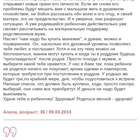
открывает новые грани его личности. Если же снова его
проблемы будут мешать вам с малышом жить в душевном
спокойствии, не бойся рассказать обо всем и его отцу, и своей
матери, это не предательство. И я уверена, они разрешат
ситуацию. А уже родившийся ребеночек действительно уже
сможет рассчитывать на материальную поддержку
родственников мужа.
Насчет "нам надо бы купить манежик", я думаю, можно и
поувереннее. Он, насколько его духовный уровень позволяет,
тебя любит, и послушает. Хотя и на эту тему можно не
беспокоиться, манеж могут купить и когда ты в роддоме будешь
"прохлаждаться" после родов. Просто походи с мужем, и
выберите какой тебе нравится. У нас в Азии так: пока ребенок
не родился ничего не покупают, кроме одежки и памперсов,
которые требуются при поступлении в роддом. У родных же
будет три,по крайней мере, дня, чтобы подготовиться к встрече.
Напиши список, что должно быть куплено, ходи, просто смотри,
выбирай, они сами все приобретут. И деньги не надо будет
выискивать.
Удачи тебе и ребеночку! Здоровья! Родиться весной - здорово!
Алиса, возраст: 36 / 09.03.2014