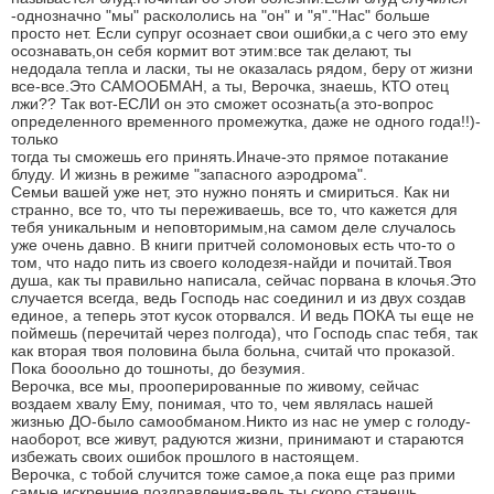
-однозначно "мы" раскололись на "он" и "я"."Нас" больше
просто нет. Если супруг осознает свои ошибки,а с чего это ему
осознавать,он себя кормит вот этим:все так делают, ты
недодала тепла и ласки, ты не оказалась рядом, беру от жизни
все-все.Это САМООБМАН, а ты, Верочка, знаешь, КТО отец
лжи?? Так вот-ЕСЛИ он это сможет осознать(а это-вопрос
определенного временного промежутка, даже не одного года!!)-
только
тогда ты сможешь его принять.Иначе-это прямое потакание
блуду. И жизнь в режиме "запасного аэродрома".
Семьи вашей уже нет, это нужно понять и смириться. Как ни
странно, все то, что ты переживаешь, все то, что кажется для
тебя уникальным и неповторимым,на самом деле случалось
уже очень давно. В книги притчей соломоновых есть что-то о
том, что надо пить из своего колодезя-найди и почитай.Твоя
душа, как ты правильно написала, сейчас порвана в клочья.Это
случается всегда, ведь Господь нас соединил и из двух создав
единое, а теперь этот кусок оторвался. И ведь ПОКА ты еще не
поймешь (перечитай через полгода), что Господь спас тебя, так
как вторая твоя половина была больна, считай что проказой.
Пока бооольно до тошноты, до безумия.
Верочка, все мы, прооперированные по живому, сейчас
воздаем хвалу Ему, понимая, что то, чем являлась нашей
жизнью ДО-было самообманом.Никто из нас не умер с голоду-
наоборот, все живут, радуются жизни, принимают и стараются
избежать своих ошибок прошлого в настоящем.
Верочка, с тобой случится тоже самое,а пока еще раз прими
самые искренние поздравления-ведь ты скоро станешь