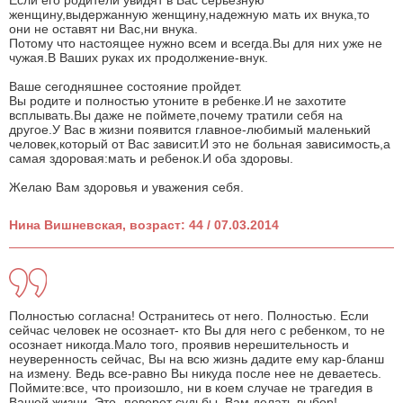
Если его родители увидят в Вас серьёзную
женщину,выдержанную женщину,надежную мать их внука,то
они не оставят ни Вас,ни внука.
Потому что настоящее нужно всем и всегда.Вы для них уже не
чужая.В Ваших руках их продолжение-внук.
Ваше сегодняшнее состояние пройдет.
Вы родите и полностью утоните в ребенке.И не захотите
всплывать.Вы даже не поймете,почему тратили себя на
другое.У Вас в жизни появится главное-любимый маленький
человек,который от Вас зависит.И это не больная зависимость,а
самая здоровая:мать и ребенок.И оба здоровы.
Желаю Вам здоровья и уважения себя.
Нина Вишневская, возраст: 44 / 07.03.2014
Полностью согласна! Остранитесь от него. Полностью. Если
сейчас человек не осознает- кто Вы для него с ребенком, то не
осознает никогда.Мало того, проявив нерешительность и
неуверенность сейчас, Вы на всю жизнь дадите ему кар-бланш
на измену. Ведь все-равно Вы никуда после нее не деваетесь.
Поймите:все, что произошло, ни в коем случае не трагедия в
Вашей жизни. Это -поворот судьбы. Вам делать выбор!