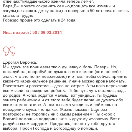
отвечаю:"младшенького женила,теперь легче".
Вера,Вы можете сохранять семью,прощать все измены и
загулы,не лишать детку папки,но поверьте,в 50 лет начать жизнь
сначала трудно.
Гораздо проще это сделать в 24 года.
Яна, возраст: 50 / 06.03.2014
Дорогая Верочка,
Мы здесь все понимаем твою душевную боль. Поверь. Но,
пожалуйста, попробуй не думать о его измене (хотя по себе
знаю, что это почти невозможно) и о том, чтобы сейчас принять
какое-то кардинальное решение. Иначе можно дров наломать.
Расстаться и развестись - дело не хитрое. А ты пока переключи
все мысли на рождение ребенка. Тебе чуть-чуть осталось ведь
до родов. А когда родится малыш, вот увидишь, ты будешь
занята ребеночком и от этого тебе будет легче не думать обо
всем этом негативе. А там ты сама увидишь и поймешь по
поведению мужа, что да как. Жизнь покажет. Еще раз
повторюсь: не торопись ни с каким решением! Ты скоро с
Божией помощью подаришь жизнь другому человечку. Вот и
радуйся всем сердцем. Представь, что нет у тебя другого
выбора. Проси Господа и Богородицу о помощи.