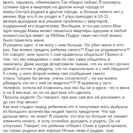
врать, скрывать, обманывать.Так обидно сейчас.Я нахожусь
сутками одна в квартире,на другом конце города от
мамы.Сестра родная в другом городе, а больше никого нет у
меняю.Жду его.А он уходит в 7 утра,приходит в 10-11
вечера,выходные все решаем проблемы с квартирой,
подаренной его родителями. Вообщем, я гол,как сокол.Мне
идти некуда.Мама может лишиться квартиры однушки в любой
момент,сестра живет за 4500км.Подруг таких нет,чтоб можно
было приютить меня.
Я решила одно: я не могу с ним больше. Он убил меня в этот
раз. Как можно предать ребенка своего?! Еще не родившегося?!
Он говорит: мне просто с ней нравилось общаться! Прикол в
том, что мы ежедневно с ним по смс сами общались и
смеялись! Даже иногда флиртовали таааак, что он хотел срочно
домой,а потом я увидела, что он параллельно и с ней общался!
К слову, у него второй номер,там сообщения такого
плана:"скорее бы вечер, очень соскучился",- ну как можно
убеждать,что он с ней не виделся?!?! Я вырвала у него
телефон, хотела ей позвонить,она яко бы не в курсе, что я жена
и на 8 месяце, но он не дал мне это сделать.
Прошла неделя! Он говорил, при мне сам все ей расскажет, и
до сих пор звонит.
Как мне стыдно перед ребенком,что я непутевая мать,выбрала
из большого количества людей такого предателя. Что как
дальше жить- не знаю! Я сказала: это все.он больше не сможет
изменить ничего, я хочу спокойно доходить и родить. Он не
отпускает. Говорит, что ребенка отберет. Спим в одной кровати,
на глазах родных все хорошо.Ночью лежу и рыдаю, пью