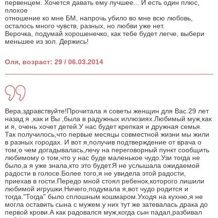
первенцем. Хочется давать ему лучшее... И есть один плюс,
плохое
отношение ко мне БМ, напрочь убило во мне всю любовь,
осталось много чувств, разных, но любви уже нет.
Верочка, подумай хорошенечко, как тебе будет легче, выбери
меньшее из зол. Держись!
Оля, возраст: 29 / 06.03.2014
Вера,здравствуйте!Прочитала я советы женщин для Вас.29 лет
назад я ,как и Вы ,была в радужных иллюзиях.Любимый муж,как
и я, очень хочет детей.У нас будет крепкая и дружная семья.
Так получилось,что первые месяцы совместной жизни мы жили
в разных городах. И вот я,получив подтверждение от врача о
том,о чем догадывалась,лечу на переговорный пункт сообщить
любимому о том,что у нас буде маленькое чудо.Узи тогда не
было,а я уже знала,кто это будет.Я не услышала ожидаемой
радости в голосе.Более того,я не увидела этой радости,
приехав в гости.Передо мной стоял ребенок,которого лишили
любимой игрушки.Ничего,подумала я,вот чудо родится и
тогда."Тогда" было сплошным кошмаром.Уходя на кухню,я не
могла оставить сына с мужем.у них тут же затевалась драка до
первой крови.А как радовался муж,когда сын падал,разбивал