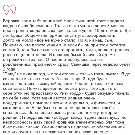
Верочка, как я тебя понимаю! Нас с сынишкой тоже предали,
когда я была беременна. Только я это узнала через 3 месяца
после родов, когда он сам признался и ушел. 10 лет вместе, 8,5
лет брака, общежития, армия, институты, забеременеть
долго не могли - все не нужно стало. Ни я, ни наш сын...
Понимаю, что просто узнай я, и если бы он при этом остался
со мной, то я бы не смогла его прогнать, тогда, когда от ранних
родов еще не отошла. И начался бы мой личный ад. Но
он решил все за нас. От меня отвернулись все его
родственники, практически сразу. Сынишке через неделю будет
2 года.
"Папу" не видели год, и с той стороны только грязь льется. Я до
сих пор отмыться не могу. А ведь скоро 2 года будет
как мы остались с сынулей вдвоем. Честно, не знаю что вам
советовать. Пожить временно, посмотреть - это ад, я его
себе отлично представляю. Уйти гордо - будет безумно тяжело,
по себе знаю, хотя меня сестра родная очень
поддерживает, помогает всяко и морально, и физически, и
материально. Если бы не она, я не представляю как бы
справилась. Вера, если помочь реально некому, потерпи
родная. Я представляю как будет каждый день рвать душу, но
неспособность дать своей кровинке элементарных благ тоже
бьет очень сильно. Очень сложно из довольно обеспеченной
семьи опускаться на несколько планок ниже, да еще с