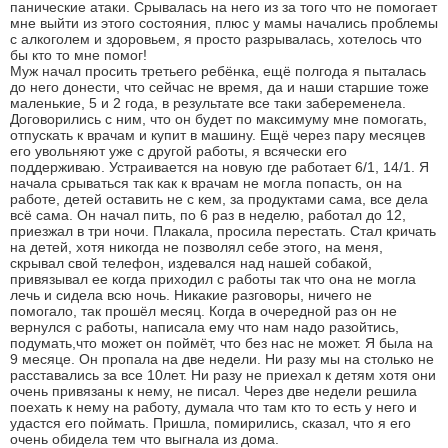
панические атаки. Срывалась на него из за того что не помогает
мне выйти из этого состояния, плюс у мамы начались проблемы
с алкоголем и здоровьем, я просто разрывалась, хотелось что
бы кто то мне помог!
Муж начал просить третьего ребёнка, ещё полгода я пыталась
до него донести, что сейчас не время, да и наши старшие тоже
маленькие, 5 и 2 года, в результате все таки забеременела.
Договорились с ним, что он будет по максимуму мне помогать,
отпускать к врачам и купит в машину. Ещё через пару месяцев
его увольняют уже с другой работы, я всячески его
поддерживаю. Устраивается на новую где работает 6/1, 14/1. Я
начала срываться так как к врачам не могла попасть, он на
работе, детей оставить не с кем, за продуктами сама, все дела
всё сама. Он начал пить, по 6 раз в неделю, работал до 12,
приезжал в три ночи. Плакала, просила перестать. Стал кричать
на детей, хотя никогда не позволял себе этого, на меня,
скрывал свой телефон, издевался над нашей собакой,
привязывал ее когда приходил с работы так что она не могла
лечь и сидела всю ночь. Никакие разговоры, ничего не
помогало, так прошёл месяц. Когда в очередной раз он не
вернулся с работы, написала ему что нам надо разойтись,
подумать,что может он поймёт, что без нас не может. Я была на
9 месяце. Он пропала на две недели. Ни разу мы на столько не
расставались за все 10лет. Ни разу не приехал к детям хотя они
очень привязаны к нему, не писал. Через две недели решила
поехать к нему на работу, думала что там кто то есть у него и
удастся его поймать. Пришла, помирились, сказал, что я его
очень обидела тем что выгнала из дома.