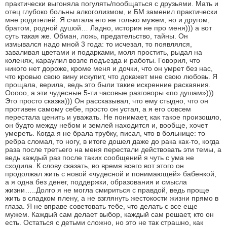
практически выгоняла погулять/пообщаться с друзьями. Мать и
отец глубоко больны алкоголизмом, и БМ заменил практически
мне родителей. Я считала его не только мужем, но и другом,
братом, родной душой… Ладно, история не про меня))) а вот
суть такая же. Обман, ложь, предательство, тайны. Он
измывался надо мной 3 года: то исчезал, то появлялся,
заваливая цветами и подарками, моля простить, рыдал на
коленях, караулил возле подъезда и работы. Говорил, что
никого нет дороже, кроме меня и дочки, что он умрет без нас,
что кровью свою вину искупит, что докажет мне свою любовь. Я
прощала, верила, ведь это были такие искренние раскаяния.
Ооооо, а эти чудесные 5-ти часовые разговоры «по душам»)))
Это просто сказка))) Он рассказывал, что ему стыдно, что он
противен самому себе, просто он устал, а я его совсем
перестала ценить и уважать. Не понимает, как такое произошло,
он будто между небом и землей находится и, вообще, хочет
умереть. Когда я не брала трубку, писал, что в больнице: то
ребра сломал, то ногу, в итоге дошел даже до рака как-то, когда
раза после третьего на меня перестали действовать эти темы, а
ведь каждый раз после таких сообщений я чуть с ума не
сходила. К слову сказать, во время всего вот этого он
продолжал жить с новой «чудесной и понимающей» бабенкой,
а я одна без денег, поддержки, образования и смысла
жизни…..Долго я не могла смириться с правдой, ведь проще
жить в сладком плену, а не взглянуть жестокости жизни прямо в
глаза. Я не вправе советовать тебе, что делать с все еще
мужем. Каждый сам делает выбор, каждый сам решает, кто он
есть. Остаться с детьми сложно, но это не так страшно, как