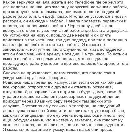
Как он вернулся начала искать в его телефоне где он жил эти
две недели и нашла, что жил он у нерусской девченки с работы,
про которую я много слышала, они вместе ещё и на другой
работе работали. Он шеф повар. И когда он устроился в новый
ресторан, он её сюда и забрал. Начала проверять переписки и
поняла, что переписки с ней нет. Через пару дней как он
вернулся его опять уволили с той работы где была эта девушка.
Он устроился на новую, прошло две недели и он опять
приезжает в три часа ночи три дня подряд, при этом постоянно
на телефоне шлёт мне фотки с работы. Я ничего не
заподозрили, но тут мне чисто случайно на глаза попадается,
что он брал машину в аренду в эти дни. На три часа. То есть он
вышел с работы во время и я поняла, что он ездил на
предыдущую работу которая в противоположной стороне от его
работы.
Сначала не признавался, потом сказал, что просто ездил
увидеться с друзьями. Поверила.
Родилась наша третья дочка,муж стал вести себя как раньше
все хорошо, отпросился с друзьями отметить рождения,
отпустила. Договорились что в три часа будет дома, время 5
утра его нет, звоню абонент разговаривает по другой линии
приходит через 10 минут, беру телефон там звонки этой
девушке. Поставила ему слежку на телефон, на следующий
день слушала как он ей звонит и говорит как круто вчера было,
как они потанцевали, что ему очень понравилось и много чего
ещё, обсудили меня, что я истерику закатила, она говорит ну
хоть не выгнала, он говорит нет, но я если что знаю куда идти.
Я сказала,что все знаю и ухожу, падал на колени просил