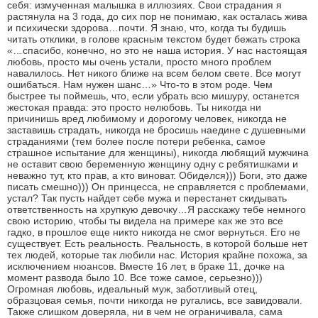
себя: измученная малышка в иллюзиях. Свои страдания я
растянула на 3 года, до сих пор не понимаю, как осталась жива
и психически здорова…почти. Я знаю, что, когда ты будишь
читать отклики, в голове красным текстом будет бежать строка
«…спасибо, конечно, но это не наша история. У нас настоящая
любовь, просто мы очень устали, просто много проблем
навалилось. Нет никого ближе на всем белом свете. Все могут
ошибаться. Нам нужен шанс…» Что-то в этом роде. Чем
быстрее ты поймешь, что, если убрать всю мишуру, останется
жестокая правда: это просто нелюбовь. Ты никогда ни
причинишь вред любимому и дорогому человек, никогда не
заставишь страдать, никогда не бросишь наедине с душевными
страданиями (тем более после потери ребенка, самое
страшное испытание для женщины), никогда любящий мужчина
не оставит свою беременную женщину одну с ребятишками и
неважно тут, кто прав, а кто виноват. Обиделся))) Боги, это даже
писать смешно))) Он принцесса, не справляется с проблемами,
устал? Так пусть найдет себе мужа и перестанет скидывать
ответственность на хрупкую девочку…Я расскажу тебе немного
свою историю, чтобы ты видела на примере как же это все
гадко, в прошлое еще никто никогда не смог вернуться. Его не
существует. Есть реальность. Реальность, в которой больше нет
тех людей, которые так любили нас. История крайне похожа, за
исключением нюансов. Вместе 16 лет, в браке 11, дочке на
момент развода было 10. Все тоже самое, серьезно)))
Огромная любовь, идеальный муж, заботливый отец,
образцовая семья, почти никогда не ругались, все завидовали.
Также слишком доверяла, ни в чем не ограничивала, сама