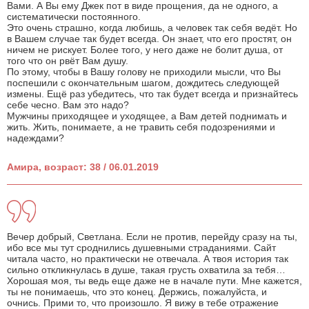
Вами. А Вы ему Джек пот в виде прощения, да не одного, а
систематически постоянного.
Это очень страшно, когда любишь, а человек так себя ведёт. Но
в Вашем случае так будет всегда. Он знает, что его простят, он
ничем не рискует. Более того, у него даже не болит душа, от
того что он рвёт Вам душу.
По этому, чтобы в Вашу голову не приходили мысли, что Вы
поспешили с окончательным шагом, дождитесь следующей
измены. Ещё раз убедитесь, что так будет всегда и признайтесь
себе чесно. Вам это надо?
Мужчины приходящее и уходящее, а Вам детей поднимать и
жить. Жить, понимаете, а не травить себя подозрениями и
надеждами?
Амира, возраст: 38 / 06.01.2019
Вечер добрый, Светлана. Если не против, перейду сразу на ты,
ибо все мы тут сроднились душевными страданиями. Сайт
читала часто, но практически не отвечала. А твоя история так
сильно откликнулась в душе, такая грусть охватила за тебя…
Хорошая моя, ты ведь еще даже не в начале пути. Мне кажется,
ты не понимаешь, что это конец. Держись, пожалуйста, и
очнись. Прими то, что произошло. Я вижу в тебе отражение