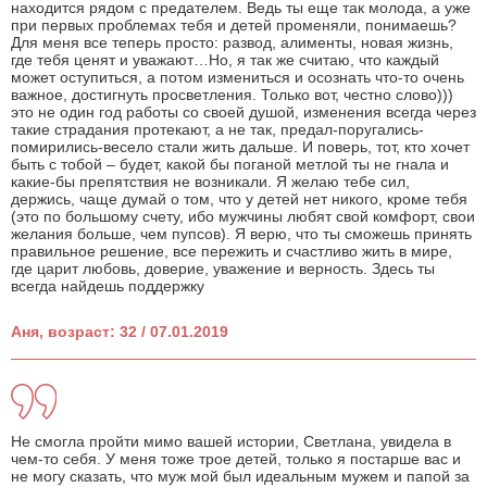
находится рядом с предателем. Ведь ты еще так молода, а уже
при первых проблемах тебя и детей променяли, понимаешь?
Для меня все теперь просто: развод, алименты, новая жизнь,
где тебя ценят и уважают…Но, я так же считаю, что каждый
может оступиться, а потом измениться и осознать что-то очень
важное, достигнуть просветления. Только вот, честно слово)))
это не один год работы со своей душой, изменения всегда через
такие страдания протекают, а не так, предал-поругались-
помирились-весело стали жить дальше. И поверь, тот, кто хочет
быть с тобой – будет, какой бы поганой метлой ты не гнала и
какие-бы препятствия не возникали. Я желаю тебе сил,
держись, чаще думай о том, что у детей нет никого, кроме тебя
(это по большому счету, ибо мужчины любят свой комфорт, свои
желания больше, чем пупсов). Я верю, что ты сможешь принять
правильное решение, все пережить и счастливо жить в мире,
где царит любовь, доверие, уважение и верность. Здесь ты
всегда найдешь поддержку
Аня, возраст: 32 / 07.01.2019
Не смогла пройти мимо вашей истории, Светлана, увидела в
чем-то себя. У меня тоже трое детей, только я постарше вас и
не могу сказать, что муж мой был идеальным мужем и папой за