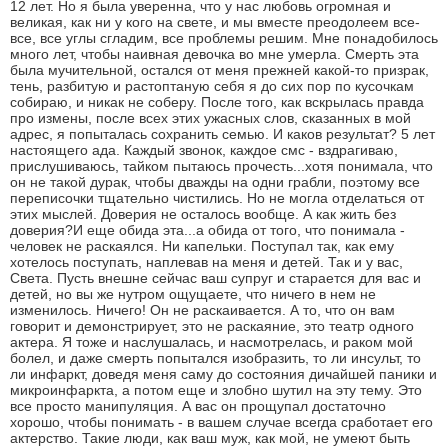
12 лет. Но я была уверенна, что у нас любовь огромная и
великая, как ни у кого на свете, и мы вместе преодолеем все-
все, все углы сгладим, все проблемы решим. Мне понадобилось
много лет, чтобы наивная девочка во мне умерла. Смерть эта
была мучительной, остался от меня прежней какой-то призрак,
тень, разбитую и растоптаную себя я до сих пор по кусочкам
собираю, и никак не соберу. После того, как вскрылась правда
про измены, после всех этих ужасных слов, сказанных в мой
адрес, я попыталась сохранить семью. И каков результат? 5 лет
настоящего ада. Каждый звонок, каждое смс - вздрагиваю,
прислушиваюсь, тайком пытаюсь прочесть...хотя понимала, что
он не такой дурак, чтобы дважды на одни грабли, поэтому все
переписочки тщательно чистились. Но не могла отделаться от
этих мыслей. Доверия не осталось вообще. А как жить без
доверия?И еще обида эта...а обида от того, что понимала -
человек не раскаялся. Ни капельки. Поступал так, как ему
хотелось поступать, наплевав на меня и детей. Так и у вас,
Света. Пусть внешне сейчас ваш супруг и старается для вас и
детей, но вы же нутром ощущаете, что ничего в нем не
изменилось. Ничего! Он не раскаивается. А то, что он вам
говорит и демонстрирует, это не раскаяние, это театр одного
актера. Я тоже и наслушалась, и насмотрелась, и раком мой
болел, и даже смерть попытался изобразить, то ли инсульт, то
ли инфаркт, доведя меня саму до состояния дичайшей паники и
микроинфаркта, а потом еще и злобно шутил на эту тему. Это
все просто манипуляция. А вас он прощупал достаточно
хорошо, чтобы понимать - в вашем случае всегда сработает его
актерство. Такие люди, как ваш муж, как мой, не умеют быть