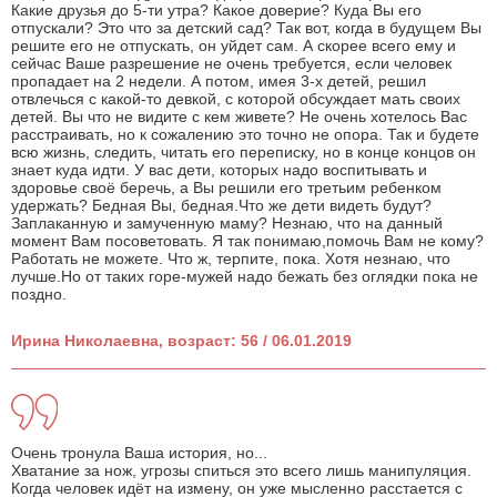
Какие друзья до 5-ти утра? Какое доверие? Куда Вы его
отпускали? Это что за детский сад? Так вот, когда в будущем Вы
решите его не отпускать, он уйдет сам. А скорее всего ему и
сейчас Ваше разрешение не очень требуется, если человек
пропадает на 2 недели. А потом, имея 3-х детей, решил
отвлечься с какой-то девкой, с которой обсуждает мать своих
детей. Вы что не видите с кем живете? Не очень хотелось Вас
расстраивать, но к сожалению это точно не опора. Так и будете
всю жизнь, следить, читать его переписку, но в конце концов он
знает куда идти. У вас дети, которых надо воспитывать и
здоровье своё беречь, а Вы решили его третьим ребенком
удержать? Бедная Вы, бедная.Что же дети видеть будут?
Заплаканную и замученную маму? Незнаю, что на данный
момент Вам посоветовать. Я так понимаю,помочь Вам не кому?
Работать не можете. Что ж, терпите, пока. Хотя незнаю, что
лучше.Но от таких горе-мужей надо бежать без оглядки пока не
поздно.
Ирина Николаевна, возраст: 56 / 06.01.2019
Очень тронула Ваша история, но...
Хватание за нож, угрозы спиться это всего лишь манипуляция.
Когда человек идёт на измену, он уже мысленно расстается с