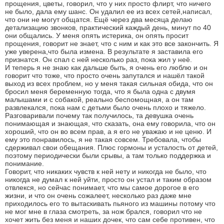
прощения, цветы, говорил, что у них просто флирт, что ничего
не было, дала ему шанс. Он удалил ее из всех сетей,написал,
что они не могут общатся. Ещё через два месяца делаю
детализацию звонков, практический каждый день, минут по 40
они общались. У меня опять истерика, он опять просит
прощения, говорит не знает, что с ним и как это все закончить. Я
уже уверена,что была измена. В результате я заставила его
признатся. Он спал с ней несколько раз, пока жил у неё.
И теперь я не знаю как дальше быть, я очень его люблю и он
говорит что тоже, что просто очень запутался и нашёл такой
выход из всех проблем, но у меня такая сильная обида, что он
бросил меня беременную тогда, что я была одна с двумя
малышами и с собакой, реально беспомощная, а он там
развлекался, пока нам с детьми было очень плохо и тяжело.
Разговаривали почему так получилось, та девушка очень
понимающая и знающая, что сказать, она ему говорила, что он
хороший, что он во всем прав, а я его не уважаю и не ценю. И
ему это понравилось, я не такая совсем. Требовала, чтобы
сдерживал свои обещания. Плюс гормоны и усталость от детей,
поэтому периодически были срывы, а там только поддержка и
понимание.
Говорит, что никаких чувств к ней нету и никогда не было, что
никогда не думал к ней уйти, просто он устал и таким образом
отвлекся, но сейчас понимает, что мы самое дорогое в его
жизни, и что он очень сожалеет, несколько раз даже мне
приходилось его то вытаскивать пьяного из машины потому что
не мог мне в глаза смотреть, за нож брался, говорил что не
хочет жить без меня и наших дочек, что сам себе противен, что