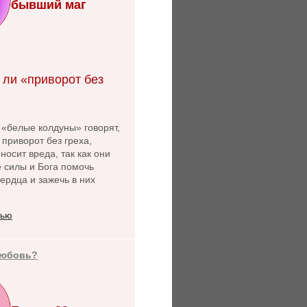
бывший маг
 ли «приворот без
 «белые колдуны» говорят,
 приворот без греха,
носит вреда, так как они
 силы и Бога помочь
ердца и зажечь в них
тью
любовь?