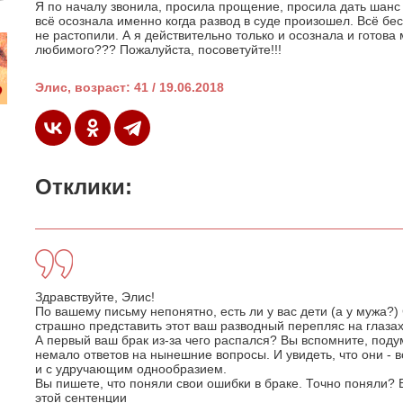
Я по началу звонила, просила прощение, просила дать шанс
всё осознала именно когда развод в суде произошел. Всё бе
не растопили. А я действительно только и осознала и готова 
любимого??? Пожалуйста, посоветуйте!!!
Элис, возраст: 41 / 19.06.2018
Отклики:
Здравствуйте, Элис!
По вашему письму непонятно, есть ли у вас дети (а у мужа?) 
страшно представить этот ваш разводный перепляс на глазах
А первый ваш брак из-за чего распался? Вы вспомните, под
немало ответов на нынешние вопросы. И увидеть, что они - в
и с удручающим однообразием.
Вы пишете, что поняли свои ошибки в браке. Точно поняли? В
этой сентенции