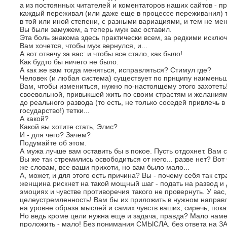
а из постоянных читателей и коментаторов наших сайтов - пра
каждый переживал (или даже еще в процессе переживания) то
в той или иной степени, с разными вариациями, и тем не мен
Вы были замужем, а теперь муж вас оставил.
Эта боль знакома здесь практически всем, за редкими исклю
Вам хочется, чтобы муж вернулся, и...
А вот отвечу за вас: и чтобы все стало, как было!
Как будто бы ничего не было.
А как же вам тогда меняться, исправляться? Стимул где?
Человек (и любая система) существует по прнципу наименьш
Вам, чтобы измениться, нужно по-настоящему этого захотеть!
своевольной, привыкшей жить по своим страстям и желаниям
до реального развода (то есть, не только соседей привлечь в
государство!) тетки...
А какой?
Какой вы хотите стать, Элис?
И - для чего? Зачем?
Подумайте об этом.
А мужа лучше вам оставить бы в покое. Пусть отдохнет. Вам 
Вы же так стремились освободиться от него... разве нет? Во
же словам, все ваши прихоти, но вам было мало...
А, может, и для этого есть причина? Вы - почему себя так ст
женщина рискнет на такой мощный шаг - подать на развод и 
эмоциях и чувстве противоречия такого не провернуть. У вас
целеустремленность! Вам бы их приложить в нужном направл
на уровне образа мыслей и самих чувств ваших, сиречь, пок
Но ведь кроме цели нужна еще и задача, правда? Мало намети
проложить - мало! Без понимания СМЫСЛА, без ответа на З