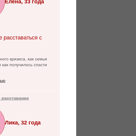
Елена, 33 года
е расставаться с
ого кризиса, как семья
и как получилось спасти
тью
 расставание
Лика, 32 года