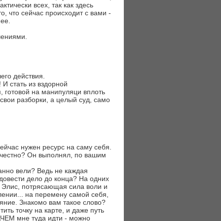
ктически всех, так как здесь
, что сейчас происходит с вами -
ее.
чениями.
его действия.
 И стать из вздорной
, готовой на манипуляци вплоть
 свои разборки, а целый суд, само
сейчас нужен ресурс на саму себя.
т честно? Он выполнял, по вашим
ранно вели? Ведь не каждая
довести дело до конца? На одних
, Элис, потрясающая сила воли и
ении... на перемену самой себя,
аяние. Знакомо вам такое слово?
ть точку на карте, и даже путь
АЧЕМ мне туда идти - можно