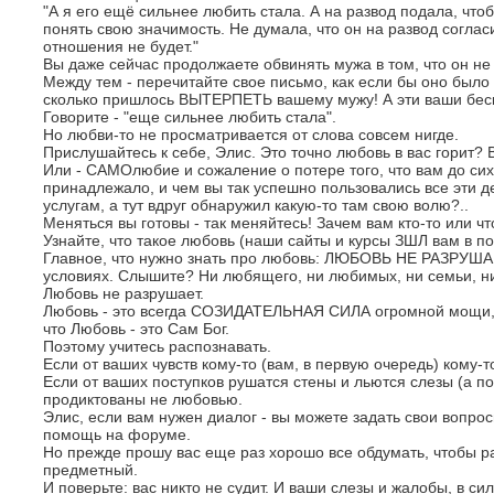
"А я его ещё сильнее любить стала. А на развод подала, чтоб
понять свою значимость. Не думала, что он на развод соглас
отношения не будет."
Вы даже сейчас продолжаете обвинять мужа в том, что он не
Между тем - перечитайте свое письмо, как если бы оно было
сколько пришлось ВЫТЕРПЕТЬ вашему мужу! А эти ваши бе
Говорите - "еще сильнее любить стала".
Но любви-то не просматривается от слова совсем нигде.
Прислушайтесь к себе, Элис. Это точно любовь в вас горит? 
Или - САМОлюбие и сожаление о потере того, что вам до си
принадлежало, и чем вы так успешно пользовались все эти д
услугам, а тут вдруг обнаружил какую-то там свою волю?..
Меняться вы готовы - так меняйтесь! Зачем вам кто-то или ч
Узнайте, что такое любовь (наши сайты и курсы ЗШЛ вам в по
Главное, что нужно знать про любовь: ЛЮБОВЬ НЕ РАЗРУШАЕТ
условиях. Слышите? Ни любящего, ни любимых, ни семьи, ни 
Любовь не разрушает.
Любовь - это всегда СОЗИДАТЕЛЬНАЯ СИЛА огромной мощи, 
что Любовь - это Сам Бог.
Поэтому учитесь распознавать.
Если от ваших чувств кому-то (вам, в первую очередь) кому-т
Если от ваших поступков рушатся стены и льются слезы (а пор
продиктованы не любовью.
Элис, если вам нужен диалог - вы можете задать свои вопро
помощь на форуме.
Но прежде прошу вас еще раз хорошо все обдумать, чтобы 
предметный.
И поверьте: вас никто не судит. И ваши слезы и жалобы, в си