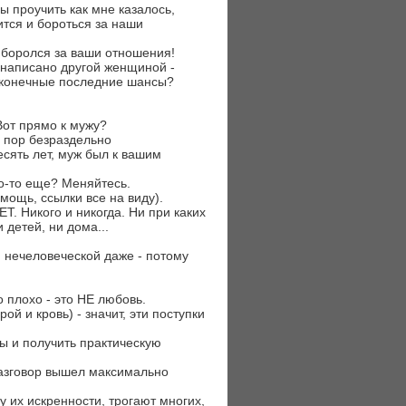
ы проучить как мне казалось,
ится и бороться за наши
 боролся за ваши отношения!
 написано другой женщиной -
сконечные последние шансы?
Вот прямо к мужу?
х пор безраздельно
есять лет, муж был к вашим
то-то еще? Меняйтесь.
мощь, ссылки все на виду).
. Никого и никогда. Ни при каких
детей, ни дома...
нечеловеческой даже - потому
о плохо - это НЕ любовь.
ой и кровь) - значит, эти поступки
сы и получить практическую
разговор вышел максимально
лу их искренности, трогают многих,