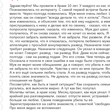
Здравствуйте! Мы прожили в браке 10 лет. У каждого из нас э
Познакомились по интернету. С самой первой встречи были 
вместе. Через полгода поженились. Муж меня очень любил. 
уступки; как он говорит "всегда делали то, что я хотела". По
мне изменилось, и объясняя тем, что всё ему надоело, а име
прислушиваюсь к нему и делаю всё по своему, - сказал, что ж
попросила прощения, сказала, что изменюсь. Муж дал шанс.
получилось. И он снова сказал, что не хочет со мною жить. 
попросил забрать заявление. Я не забрала. Нас развели. И 
то, что натворила, что я отказалась, потеряла любимого муж
аппеляцию с просьбой аннулировать развод. Назначили пов
требует развода. Назначили следующее. Он уехал в команди
не хочет. Говорит: развод - так развод. Всё. Даже если сейчас
полгода - сам на развод подам. Это его слова. Чем теперь де
Осознала и поняла я свои ошибки и как надо было строить с
Муж не верит моим обещаниям; да и говорит, что убила я люб
не забрала по его просьбе. Чувства у него ко мне прошли. Вн
А я его ещё сильнее любить стала. А на развод подала, чтоб
понять свою значимость. Не думала, что он на развод соглас
отношения не будет.
Посоветуйте, как быть в такой ситуации? Как сохранить сем
ругались, всё выясняли мирно. А тут как бес попутал.
Молитвы читаю, в храм хожу. Месяц прошел, как муж уехал. Не
крайний раз разговаривали, сказал: отпусти меня; устраивай 
больше не люблю. Своим поведением убила ты её.
Зарегистрировался на сайте знакомств, с пометкой "свободе
Про меня видно не вспоминает.