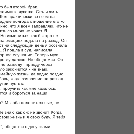
то был второй брак.
взаимные чувства. Стали жить
Шел практически во всем на
следние полгода отношение его ко
нно, что я всем заправляю, что не
ить со мною не хочет. Я
 Но измениться так быстро не
Я на эмоциях подала на развод. Он
вот на следующий день я осознала
а. Я пошла в суд, написала
торное слушание. Теперь муж
ровку далеко. Не общаемся. Он
 не разведут, приеду через
ло закончится - не знаю.
емейную жизнь, да видно поздно.
овь, когда заявление на развод
утри пустота.
ы проучить как мне казалось,
ится и бороться за наши
ью? Мы оба положительные, не
 знаю как он; не звонит. Когда
свою жизнь и я свою буду. Я тебя
н"; общается с девушками.