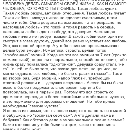
ЧЕЛОВЕКА ДЕЛАТь СМЫСЛОМ СВОЕЙ ЖИЗНИ, КАК И САМОГО
ЧЕЛОВЕКА, КОТОРОГО ТЫ ЛЮБИШь. Такая любовь душит.
Такая любовь разрушает сами отношения. Такая любовь пугает.
Такая любовь никогда никого не сделает счастливым, в том
числе и тебя. Одна девушка на всю жизнь - это прекрасно, но
настоящая любовь - это покой и тихая радость на сердце,
настоящая любовь дает свободу, это доверие. Настоящая
любовь ничего не требует взамен.В такой любви если один не
смотрит в глаза другому, другой все равно чувствует его любовь.
Это, как простой пример. А у тебя в письме проскальзывают
целые бури эмоций. Романтика, страсть, целый поток
"влюбленных" эмоций. Когда же эти все эмоции за 7 лет (срок то
немаленький), перешли в нормальное, спокойное течение, тебе
жизнь сразу показалась "однотонной", девушка сразу стала "не
та", "в ней не было того, что важно для меня, не ценила, не
могла отдавать всю любовь, не было страсти в глазах"... Так и
во второй раз. Буря эмоций, напор "любви", требующий
ответной реакции и ... девушка испугалась. А если бы вы были
вместе более продолжительное время, картина бы
повторилась, как в первый раз. Потому что вся страсть со
временем переходит в более спокойные и стабильные чувства,
и это нормально для здоровых отношений. Но тебе прямо
необходимы "свежие чувства".
Я поняла из письма, что ты после смерти отца остался с мамой
и бабушкой, но "воспитал себя сам". А что делали мама и
бабушка? Как обстояло дело в эмоциональном плане в семье?
Какие отношения у тебя были с отцом, какие отношения с
мамой и бабушкой?