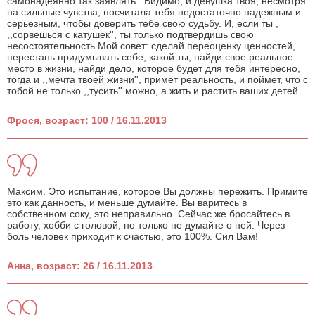
самонадеянно так заявлять.. Видимо, и девушка твоя, несмотря
на сильные чувства, посчитала тебя недостаточно надежным и
серьезным, чтобы доверить тебе свою судьбу. И, если ты ,
,,сорвешься с катушек'', ты только подтвердишь свою
несостоятельность.Мой совет: сделай переоценку ценностей,
перестань придумывать себе, какой ты, найди свое реальное
место в жизни, найди дело, которое будет для тебя интересно,
тогда и ,,мечта твоей жизни'', примет реальность, и поймет, что с
тобой не только ,,тусить'' можно, а жить и растить ваших детей.
Фрося, возраст: 100 / 16.11.2013
Максим. Это испытание, которое Вы должны пережить. Примите
это как данность, и меньше думайте. Вы варитесь в
собственном соку, это неправильно. Сейчас же бросайтесь в
работу, хобби с головой, но только не думайте о ней. Через
боль человек приходит к счастью, это 100%. Сил Вам!
Анна, возраст: 26 / 16.11.2013