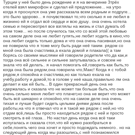
Турции у неё было день рождение и я на вечеринке 3трёх
отелей взял микрофон и сделал ей предложение... на утро
когда я проснулся она уже рассказала всем родным и подруге...
это было здорово... я почувствовал то,что сколько я не любил в
жизнино ей я отдал всё сердце и всю душу.. она очень хотела
семью и пересмотрел все взглялы на жизнь и стал думать об
этом тоже... но после случилось так,что со всей этой любовью
на самом деле она не любит гулять,не любит ходить в кино,что
она любит сидеть только дома и что она очень пасивная,но она
не поверила что я тоже могу быть ради неё таким. рядом со
мной она была счастлива,а ехала домой и плакала(( а там
борясь со своими мыслями ей говорили родители что,да как,и
тогда она всё сильнее и сильнее запутывалась и совсем не
знала что ей делать.. я начал помогать ей,говорить как быть,то
когда она была рядом,она говорила что,Макс! Когда я с тобой
рядом,я спокойна и счастлива,но как только ехала на
учёбу,работу и домой,то в голове у неё каша,правильно лм она
делает и как ей быть... В один прекрасный день она не
сдержалась и сказала что не может так больше быть,что она
очень сильно меня любит что плачет,но она не верит что может
быть всё шикарно и спокойно,что на самом деле она очень
тихая и лучше будет сидеть целыми днями дома после
работы,на что я отвечал что и я такой же рядом с ней,но что
отдам всё,лишь бы просто находиться рядом с ней и просто
смотреть в её глаза... Но настал день когда она всё таки
испугалась и сказала стоп,что ей нужно разобраться в
себе,понять чего она хочет и просто подождать немного.. но на
следующий день когда мы разошлись,с ней познакомился