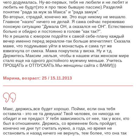
чего додумалась. Ну-во-первых, тебя не любили и не любят и
любить не будут(это я про твою бывшую пассию).Разделяй
понятие "рада за муж за Макса" и "рада замуж".
Во-вторых, страдай, конечно же. Это еще никому не мешало.
Главное "назло" ничего не делай. Я сама сейчас переживаю
похожую ситуацию "Думала ОН, а оказался не ОН". Естественно
больно и обидно и постоянно в голове "как так?".
Но я решила с юмором подойти к самой себе-плачу каждый
вечер именно перед зеркалом-так больше впечатляет. Сказала
маме, что подумываю уйти в монастырь и сама тут же
взвизгнула от смеха. Мама покрутила у виска. Ну и т.д.
Держитесь Максим ,нельзя, чтобы в нашем итак женском мире
стало еще на одного достойного мужчину меньше. Учитесь
ПРОЩАТЬ и ОТПУСКАТЬ.Мы-женщины сайта с ВАМИ)))
Марина, возраст: 25 / 15.11.2013
Макс, держись,все будет хорошо. Пойми, если она тебя
оставила - это не та девушка! Твой человек, он никогда не
обидит и не предаст. У тебя зависимость от нее, так у всех, кто
был в отношениях. Держись, со временем боль пройдет,
конечно не дни тут считать нужно, а года, но время не
остановить и назад ничего не вернуть, тем более, что она так