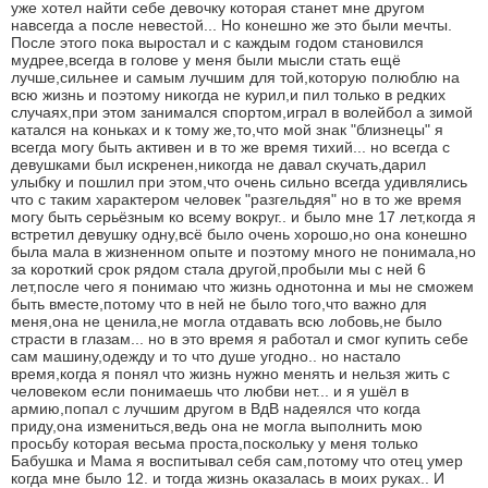
уже хотел найти себе девочку которая станет мне другом
навсегда а после невестой... Но конешно же это были мечты.
После этого пока выростал и с каждым годом становился
мудрее,всегда в голове у меня были мысли стать ещё
лучше,сильнее и самым лучшим для той,которую полюблю на
всю жизнь и поэтому никогда не курил,и пил только в редких
случаях,при этом занимался спортом,играл в волейбол а зимой
катался на коньках и к тому же,то,что мой знак "близнецы" я
всегда могу быть активен и в то же время тихий... но всегда с
девушками был искренен,никогда не давал скучать,дарил
улыбку и пошлил при этом,что очень сильно всегда удивлялись
что с таким характером человек "разгельдяя" но в то же время
могу быть серьёзным ко всему вокруг.. и было мне 17 лет,когда я
встретил девушку одну,всё было очень хорошо,но она конешно
была мала в жизненном опыте и поэтому много не понимала,но
за короткий срок рядом стала другой,пробыли мы с ней 6
лет,после чего я понимаю что жизнь однотонна и мы не сможем
быть вместе,потому что в ней не было того,что важно для
меня,она не ценила,не могла отдавать всю лобовь,не было
страсти в глазам... но в это время я работал и смог купить себе
сам машину,одежду и то что душе угодно.. но настало
время,когда я понял что жизнь нужно менять и нельзя жить с
человеком если понимаешь что любви нет... и я ушёл в
армию,попал с лучшим другом в ВдВ надеялся что когда
приду,она измениться,ведь она не могла выполнить мою
просьбу которая весьма проста,поскольку у меня только
Бабушка и Мама я воспитывал себя сам,потому что отец умер
когда мне было 12. и тогда жизнь оказалась в моих руках.. И