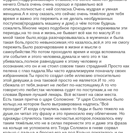
нечего.Ольга очень очень хорошо и правильно всё
описала,полностью с ней согласна.Очень мудрая и умная
женщина.А я хочу сказать,что сейчас очень тяжёлое для тебя
время и важно это пережить и не делать необдуманных
поступков(продавать машину и дом),о чём потом будешь
сожалеть.Многие через подобное проходили и переживали эти
периоды,на то она и жизнь,не бывает всё как по маслу.И со
мной такое было,когда разочаровывалась в мужчинах и была
такая боль,просто невыносимая,что казалось,всё,я это не смогу
пережить.Было разочарование в жизни и мысли о
самоубийстве.Но потом проходило время и когда вспоминала
эти события и этого человека,думала:и чего это я так
убивалась,полное равнодушие к этому человеку и
осознание,что он и не стоил совсем таких страданий.Просто как
пелена с глаз падала.Мы часто идеализируем поначалу своих
избранников.Ты просто создал себе иллюзию относительно
этой девушки,а она таковой просто не является.И то ,что
сбежала от тебя,значит не любит по-настоящему.А то что
говорит,что любит,так человека судят по поступкам,а не по
словам.Время-лучший лекарь. Всё встанет на свои места.
Есть такая притча о царе Соломоне: "У царя Соломона было
кольцо,на котором было выгравирована надпись:"Всё
проходит".И когда случались какие-то беды и было тяжело на
душе,он читал эту фразу и это приносило ему облегчение. Но
однажды случилось такое несчастье,которое,показалось ему
таким тяжёлым,что не в силах перенести это и даже эта фраза
на кольце не успокоила его.Тогда Соломон в гневе сорвал
кольцо с пальца и бросил его на пол.Кольцо покатилось и он