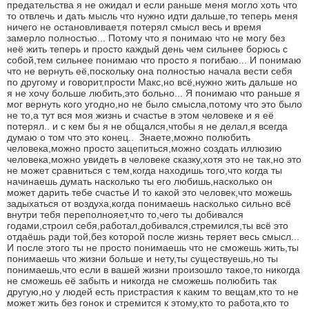
предательства я не ожидал и если раньше меня могло хоть что
то отвлечь и дать мысль что нужно идти дальше,то теперь меня
ничего не остановливает,я потерял смысл весь и время
замерло полностью... Потому что я понимаю что не могу без
неё жить теперь и просто каждый день чем сильнее борюсь с
собой,тем сильнее понимаю что просто я погибаю... И понимаю
что не вернуть её,поскольку она полностью начала вести себя
по другому и говорит,прости Макс,но всё,нужно жить дальше но
я не хочу больше любить,это больно... Я понимаю что раньше я
мог вернуть кого угодно,но не было смысла,потому что это было
не то,а тут вся моя жизнь и счастье в этом человеке и я её
потерял.. и с кем бы я не общался,чтобы я не делал,я всегда
думаю о том что это конец.. Знаете,можно полюбить
человека,можно просто зацепиться,можно создать иллюзию
человека,можно увидеть в человеке сказку,хотя это не так,но это
не может сравниться с тем,когда находишь того,что когда ты
начинаешь думать насколько ты его любишь,насколько он
может дарить тебе счастье И то какой это человек,что можешь
задыхаться от воздуха,когда понимаешь насколько сильно всё
внутри тебя переполнояет,что то,чего ты добивался
годами,строил себя,работал,добивался,стремился,ты всё это
отдаёшь ради той,без которой после жизнь теряет весь смысл...
И после этого ты не просто понимаешь что не сможешь жить,ты
понимаешь что жизни больше и нету,ты существуешь,но ты
понимаешь,что если в вашей жизни произошло такое,то никогда
не сможешь её забыть и никогда не сможешь полюбить так
другую,но у людей есть пристрастия к каким то вещам,кто то не
может жить без гонок и стремится к этому,кто то работа,кто то