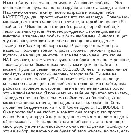
И мы тебя тут все очень понимаем. А главное любовь.... Это
очень сильное чувство, но не разрушительное, а созидательное.
И конечно сейчас, в силу твоего возраста и эмоций, тебе
КАЖЕТСЯ да, да , просто кажется что это навсегда . Поверь мой
мальчик, нет такого человека на земле, который не прошел бы
твой опыт!!! Именно опыт, первой страсти, первой любви, и
таких сильных чувств. Человек рождается с потенциальным
чувством и желанием любить и быть любимым. И иногда, ищет
эту половину всю жизнь, и еще не всегда находит, делает
тысячу ошибок и проб, веря каждый раз, ну вот наконец то
нашел... Проходит время, страсть сгорает, приходит чувство
пустоты и не защищенности, и все мы понимаем, что это не
НАШ человек, такое часто случается в браке, что еще страшнее,
такое случается бывает всю жизнь, мы ищем, но найти не
можем. Рушатся семьи, через 10,15,20,30 лет. Ты только начал
свой путь и как взрослый человек говорю тебе: Ты еще не
встретил свою половину!!! И первые впечатления это чаще ,
совсем не настоящие, над любыми отношениями необходимо
работать, проверять, строить! Ты ни в чем не виноват, просто
это не твой человек. Я понимаю как тебе не приятно это читать,
ты ведь уверен в обратном. Но пойми если оба любят, их не
может остановить ничто, ни недостатки в человеке, не боль
любви, не безденежье, ни что!!! Кроме одного НЕ ЛЮБОВЬ!!!
Она просто тебя не любит, а все что она говорит, это просто
слова. Есть уже другой партнер, у него есть что то, чего ты дать
ей не можешь... Не надо ее в чем то обвинять, она тоже ищет
свою дорогу в жизни, и возможно она сейчас делает ошибку, но
это ее выбор, возможно она будет об этом жалеть, но пока, есть