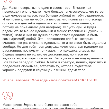
Да, Макс, поверь, ты не один в своем горе. В жизни так
происходит очень часто - чем больше ты чувствуешь, что готов
ради человека на все, тем больше он(она) от тебя отдаляется.
И не потому, что не любит, а потому, что понимает, что всегда
оставаться для тебя идеалом - это очень ответственно, а
потому не приемлемо для него(нее). И пусть лучше будет
рядом кто-то менее идеальный и менее красивый (и душой, и
телом), зато с ним не нужно притворяться идеалом, а быть
самим(самой) собой. Это - психология слабых, которые
считают, что раз жизнь не идеальна, то и не стоит быть идеалом
вообще. Но для тебя твоя девушка хочет остаться идеалом на
расстоянии, поскольку понимает, что находясь рядом, ты
будешь видеть не только ее достоинства, но и все ее
недостатки, о которых ты может быть даже и не подозреваешь.
Вот такой парадокс любви. А тебе я советую, понять, простить и
продолжая любить ее, встретить ту, которая будет тебе
хорошей подругой и спутницей в жизни. Удачи тебе!
Volana, возраст: Мои года - мое богатство! / 16.11.2013
Макс,привет!Эдесь много было написано тебе
мудрых,поддерживающих отзывов,что более кажется добавить