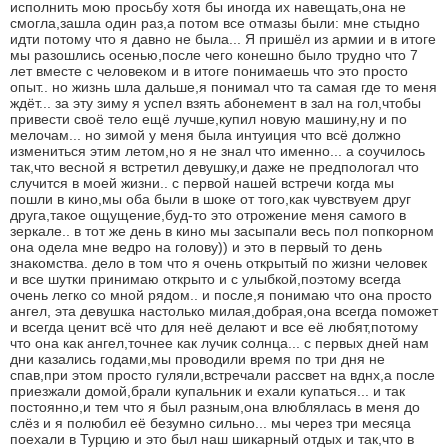
исполнить мою просьбу хотя бы иногда их навещать,она не
смогла,зашла один раз,а потом все отмазы были: мне стыдно
идти потому что я давно не была... Я пришёл из армии и в итоге
мы разошлись осенью,после чего конешно было трудно что 7
лет вместе с человеком и в итоге понимаешь что это просто
опыт.. но жизнь шла дальше,я понимал что та самая где то меня
ждёт... за эту зиму я успел взять абонемент в зал на гол,чтобы
привести своё тело ещё лучше,купил новую машину,ну и по
мелочам... но зимой у меня была интуиция что всё должно
измениться этим летом,но я не знал что именно... а соучилось
так,что весной я встретил девушку,и даже не предпологал что
случится в моей жизни.. с первой нашей встречи когда мы
пошли в кино,мы оба были в шоке от того,как чувствуем друг
друга,такое ощущение,буд-то это отрожение меня самого в
зеркале.. в тот же день в кино мы засыпали весь пол попкорном
она одела мне ведро на голову)) и это в первый то день
знакомства. дело в том что я очень открытый по жизни человек
и все шутки принимаю открыто и с улыбкой,поэтому всегда
очень легко со мной рядом.. и после,я понимаю что она просто
ангел, эта девушка настолько милая,добрая,она всегда поможет
и всегда ценит всё что для неё делают и все её любят,потому
что она как ангел,точнее как лучик солнца... с первых дней нам
дни казались годами,мы проводили время по три дня не
спав,при этом просто гуляли,встречали рассвет на вднх,а после
приезжали домой,брали купальник и ехали купаться... и так
постоянно,и тем что я был разным,она влюблялась в меня до
слёз и я полюбил её безумно сильно... мы через три месяца
поехали в Турцию и это был наш шикарный отдых и так,что в