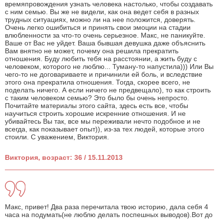
времяпровождения узнать человека настолько, чтобы создавать
с ним семью. Вы же не видели, как она ведет себя в разных
трудных ситуациях, можно ли на нее положится, доверять.
Очень легко ошибиться и принять свои эмоции на стадии
влюбленности за что-то очень серьезное. Макс, не паникуйте.
Ваше от Вас не уйдет. Ваша бывшая девушка даже объяснить
Вам внятно не может, почему она решила прекратить
отношения. Буду любить тебя на расстоянии, а жить буду с
человеком, которого не люблю... Туману-то напустила))) Или Вы
чего-то не договариваете и причинили ей боль, и вследствие
этого она прекратила отношения. Тогда, скорее всего, не
поделать ничего. А если ничего не предвещало), то как строить
с таким человеком семью? Это было бы очень непросто.
Почитайте материалы этого сайта, здесь есть все, чтобы
научиться строить хорошие искренние отношения. И не
убивайтесь Вы так, все мы переживали нечто подобное и не
всегда, как показывает опыт)), из-за тех людей, которые этого
стоили. С уважением, Виктория.
Виктория, возраст: 36 / 15.11.2013
Макс, привет! Два раза перечитала твою историю, дала себя 4
часа на подумать(не люблю делать поспешных выводов).Вот до