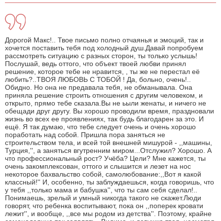
Дорогой Макс!.. Твое письмо полно отчаянья и эмоций, так и
хочется поставить тебя под холодный душ.Давай попробуем
рассмотреть ситуацию с разных сторон, ты только услышь!
Послушай, ведь оттого, что объект твоей любви принял
решение, которое тебе не нравится, , ты же не перестал её
любить?..ТВОЯ ЛЮБОВЬ С ТОБОЙ ! Да, больно, очень!..
Обидно. Но она не предавала тебя, не обманывала. Она
приняла решение строить отношения с другим человеком, и
открыто, прямо тебе сказала.Вы не ьыли женаты, и ничего не
обещади друг другу. Вы хорошо проводили время, праздновали
жизнь во всех ее проявлениях, так будь благодарен за это. И
ещё. Я так думаю, что тебе следует очень и очень хорошо
поработать над собой. Пришла пора заняться не
строительством тела, и всей той внешней мишурой - ,,машины,
Турция,'', а заняться вгутренним миром...Отслужил? Хорошо. А
что профессиональный рост? Учёба? Цели? Мне кажется, ты
очень закомплексован, оттого и слышится и лезет на нос
некоторое бахвальство собой, самолюбование:,,Вот я какой
классный!'' И, особенно, ты заблуждаешься, когда говоришь, что
у тебя ,,только мама и бабушка'', что ты сам себя сделал!..
Понимаешь, зрелый и умный никогда такого не скажет.Люди
говорят, что ребенка воспитывают, пока он ,,поперек кровати
лежит'', и вообще, ,,все мы родом из детства''. Поэтому, крайне