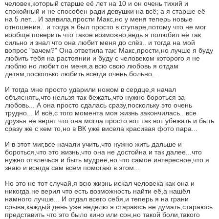
человек,который старше её лет на 10 и он очень тихий и
спокойный и не способен ради девушки на всё; а я старше её
на 5 лет... И заявила,прости Макс,но у меня теперь новые
отношения.. и тогда я был просто в ступаре,потому что не мог
вообще поверить что такое возможно,ведь я полюбил её так
сильно и знал что она любит меня до слёз.. и тогда на мой
вопрос "зачем?" Она ответила так: Макс,прости,но лучше я буду
любить тебя на растоянии и буду с человеком которого я не
люблю но любит он меня,а всю свою любовь я отдам
детям,посколько любить всегда очень больно...
И тогда мне просто ударили ножом в сердце,я начал
объяснять,что нельзя так бежать,что нужно бороться за
любовь... А она просто сдалась сразу,поскольку это очень
трудно... И всё,с того момента моя жизнь закончилась.. все
друзья не верят что она могла просто вот так вот убежать и быть
сразу же с кем то,но в ВК уже висела красивая фото пара...
И в этот миг,все начали учить,что нужно жить дальше и
бороться,что это жизнь,что она не достойна и так далее...что
нужно отвлечься и быть мудрее,но что самое интересное,что я
знаю и всегда сам всем помогаю в этом...
Но это не тот случай,я всю жизнь искал человека как она и
никогда не верил что есть возможность найти её,а нашёл
намного лучше... И отдал всего себя,и теперь я на грани
срыва,каждый день уже неделю я стараюсь не думать,стараюсь
представить что это было кино или сон,но такой боли,такого