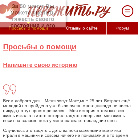
За 50 минут Вы можете оценить тяжесть
своего состояния и его психологические
причины (бесплатно)
Просьбы о помощи
Отзывы о сайте
Форум
Просьбы о помощи
Напишите свою историю
Всем доброго дня... Меня зовут Макс,мне 25 лет. Возраст ещё
молодой но пройдено уже было очень много,никогда не писал
никуда,но тут просто решился... Моя история о том как всю
жизнь искал,а в итоге потерял так,что теперь вся моя жизнь
весит на волоске пока у меня истекают последние силы...
Случилось это так,что с детства пока маленькие мальчики
играли в машинки и совсем ничего не понимали,я в то время