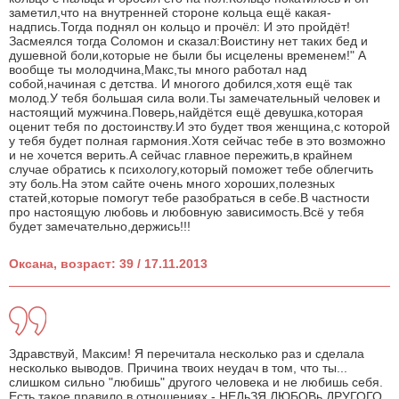
заметил,что на внутренней стороне кольца ещё какая-
надпись.Тогда поднял он кольцо и прочёл: И это пройдёт!
Засмеялся тогда Соломон и сказал:Воистину нет таких бед и
душевной боли,которые не были бы исцелены временем!" А
вообще ты молодчина,Макс,ты много работал над
собой,начиная с детства. И многого добился,хотя ещё так
молод.У тебя большая сила воли.Ты замечательный человек и
настоящий мужчина.Поверь,найдётся ещё девушка,которая
оценит тебя по достоинству.И это будет твоя женщина,с которой
у тебя будет полная гармония.Хотя сейчас тебе в это возможно
и не хочется верить.А сейчас главное пережить,в крайнем
случае обратись к психологу,который поможет тебе облегчить
эту боль.На этом сайте очень много хороших,полезных
статей,которые помогут тебе разобраться в себе.В частности
про настоящую любовь и любовную зависимость.Всё у тебя
будет замечательно,держись!!!
Оксана, возраст: 39 / 17.11.2013
Здравствуй, Максим! Я перечитала несколько раз и сделала
несколько выводов. Причина твоих неудач в том, что ты...
слишком сильно "любишь" другого человека и не любишь себя.
Есть такое правило в отношениях - НЕЛьЗЯ ЛЮБОВь ДРУГОГО