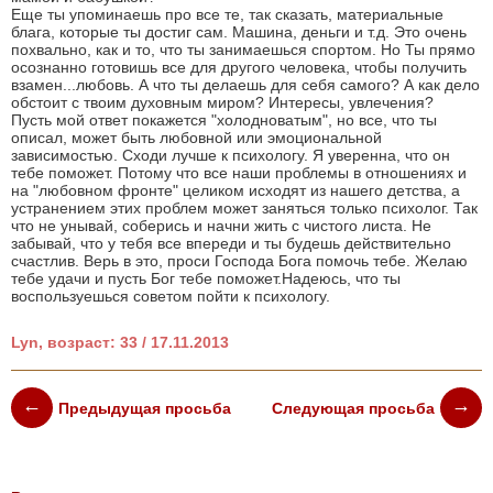
Еще ты упоминаешь про все те, так сказать, материальные
блага, которые ты достиг сам. Машина, деньги и т.д. Это очень
похвально, как и то, что ты занимаешься спортом. Но Ты прямо
осознанно готовишь все для другого человека, чтобы получить
взамен...любовь. А что ты делаешь для себя самого? А как дело
обстоит с твоим духовным миром? Интересы, увлечения?
Пусть мой ответ покажется "холодноватым", но все, что ты
описал, может быть любовной или эмоциональной
зависимостью. Сходи лучше к психологу. Я уверенна, что он
тебе поможет. Потому что все наши проблемы в отношениях и
на "любовном фронте" целиком исходят из нашего детства, а
устранением этих проблем может заняться только психолог. Так
что не унывай, соберись и начни жить с чистого листа. Не
забывай, что у тебя все впереди и ты будешь действительно
счастлив. Верь в это, проси Господа Бога помочь тебе. Желаю
тебе удачи и пусть Бог тебе поможет.Надеюсь, что ты
воспользуешься советом пойти к психологу.
Lyn, возраст: 33 / 17.11.2013
Предыдущая просьба
Следующая просьба