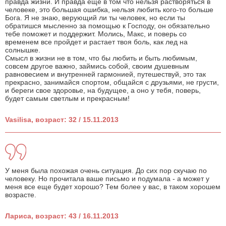
правда жизни. И правда еще в том что нельзя растворяться в
человеке, это большая ошибка, нельзя любить кого-то больше
Бога. Я не знаю, верующий ли ты человек, но если ты
обратишся мысленно за помощью к Господу, он обязательно
тебе поможет и поддержит. Молись, Макс, и поверь со
временем все пройдет и растает твоя боль, как лед на
солнышке.
Смысл в жизни не в том, что бы любить и быть любимым,
совсем другое важно, займись собой, своим душевным
равновесием и внутренней гармонией, путешествуй, это так
прекрасно, занимайся спортом, общайся с друзьями, не грусти,
и береги свое здоровье, на будущее, а оно у тебя, поверь,
будет самым светлым и прекрасным!
Vasilisa, возраст: 32 / 15.11.2013
У меня была похожая очень ситуация. До сих пор скучаю по
человеку. Но прочитала ваше письмо и подумала - а может у
меня все еще будет хорошо? Тем более у вас, в таком хорошем
возрасте.
Лариса, возраст: 43 / 16.11.2013