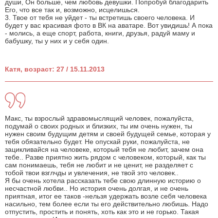
души, Он больше, чем любовь девушки. Попробуй благодарить
Его, что все так и, возможно, исцелишься.
3. Твое от тебя не уйдет - ты встретишь своего человека. И
будет у вас красивая фото в ВК на аватаре. Вот увидишь! А пока
- молись, а еще спорт, работа, книги, друзья, радуй маму и
бабушку, ты у них и у себя один.
Катя, возраст: 27 / 15.11.2013
Макс, ты взрослый здравомыслящий человек, пожалуйста,
подумай о своих родных и близких, ты им очень нужен, ты
нужен своим будущим детям и своей будущей семье, которая у
тебя обязательно будет. Не опускай руки, пожалуйста, не
зацикливайся на человеке, который тебя не любит, зачем она
тебе.. Разве приятно жить рядом с человеком, который, как ты
сам понимаешь, тебя не любит и не ценит, не разделяет с
тобой твои взглчды и увлечения, не твой это человек..
Я бы очень хотела рассказать тебе свою длинную историю о
несчастной любви.. Но история очень долгая, и не очень
приятная, итог ее таков -нельзя удержать возле себя человека
насильно, тем более если ты его действительно любишь. Надо
отпустить, простить и понять, хоть как это и не горько. Такая