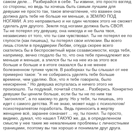
самом деле.... Разбирайся в себе. Ты извини, это просто взгляд
со стороны, но ведь ты хочешь быть самым лучшим для
девушки не просто так, такое впечатление, что взамен она
должна дать тебе не больше ни меньше, а ЗЕМЛЮ ПОД
НОГАМИ. А это неправильно и ни один человек этого не сможет
сделать для другого. Земля под ногами должна быть СВОЯ.
Ты не потерял эту девушку, она никогда и не была твоя,
независимо от того, что ты сам чувствовал. Ты не потерял ее по
глупости (как пишешь), ты потерял свои иллюзии. Вы всего
лишь стояли в преддверии Любви, откуда скорее всего
скатились бы в беспросветный мрак созависимости, когда тебя,
например, вечно глодало бы то, что она тебе принадлежит все
меньше и меньше, а злился бы ты на нее из-за этого все
больше и больше и в итоге оказался бы в не менее
болезненном тупике чувств. В разборках ты бы слышал от нее
примерно такое: "я не собираюсь уделять тебе больше
времени, чем уделяю. Все, что я тебе говорила, было
неискренне." Но девушка испугалась и ничего этого не
произошло. Ты подумай, почитай статьи... Разберись. Конкретно
девушки бы ценили больше, если бы ты не по ним так
"загонялся", а по какому-то делу. Но у тебя, ты пишешь, это
идет с самого детства. Я не знаю, может надо с психологом/
психотерапевтом поработать. Ведь приносить в жертву
женщине всё, заранее означает ... ну, ты понял. Ты просто,
видимо, думал, что нашел ТАКУЮ же, да, в определенном
смысле у нее такие же немаленькие проблемы с личностными
границами, поэтому вы так хорошо и понимали друг друга.