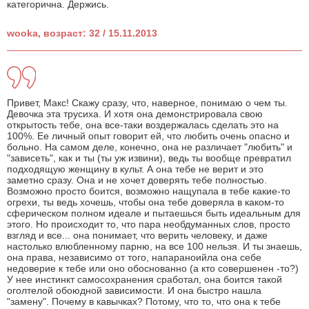
категорична. Держись.
wooka, возраст: 32 / 15.11.2013
Привет, Макс! Скажу сразу, что, наверное, понимаю о чем ты.
Девочка эта трусиха. И хотя она демонстрировала свою
открытость тебе, она все-таки воздержалась сделать это на
100%. Ее личный опыт говорит ей, что любить очень опасно и
больно. На самом деле, конечно, она не различает "любить" и
"зависеть", как и ты (ты уж извини), ведь ты вообще превратил
подходящую женщину в культ. А она тебе не верит и это
заметно сразу. Она и не хочет доверять тебе полностью.
Возможно просто боится, возможно нащупала в тебе какие-то
огрехи, ты ведь хочешь, чтобы она тебе доверяла в каком-то
сферическом полном идеале и пытаешься быть идеальным для
этого. Но происходит то, что пара необдуманных слов, просто
взгляд и все... она понимает, что верить человеку, и даже
настолько влюбленному парню, на все 100 нельзя. И ты знаешь,
она права, независимо от того, напараноийла она себе
недоверие к тебе или оно обоснованно (а кто совершенен -то?)
У нее инстинкт самосохранения сработал, она боится такой
оголтелой обоюдной зависимости. И она быстро нашла
"замену". Почему в кавычках? Потому, что то, что она к тебе