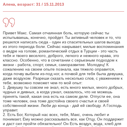
Алена, возраст: 31 / 15.11.2013
Привет Макс. Самая отчаянная боль, которую сейчас ты
испытываешь, конечно, пройдет. Ты активный человек и то, что
решился написать сюда - один из спасительных шагов выхода
из этого периода боли. Сейчас накрывает, милые воспоминания
о ведре на голове, романтический отдых в Турции - это часть
тебя и твоего веселого, доброго, легкого и нежного нрава, это
классно. Особенно, что в сочетании с серьезным подходом к
жизни - работа, спорт, семья, саморазвитие. Молодец! К
сожалению на своем опыте познала, как тяжело оправится,
когда почву выбили из-под ног, а почвой для тебя была девушка,
даже воздухом. Разреши сказать несколько слов, с уважением к
тебе, возможно поможет чем-то мой опыт:
1. Девушку ты совсем не знал, есть много милых, много добрых,
чудных и дивных, а когда узнал, оказалось, что не можешь
принять такой, какая она есть на самом деле. Отпусти ее, она
тоже человек, она тоже достойна своего счастья и своей
собственной жизни. Люби до конца - дай ей свободу. А Господь
управит.
2. Есть Бог, Который нас всех, тебя, Макс, очень любит и
понимает, Ему можно рассказывать все, как Отцу, Он поддержит
и даст сил пройти обязательно! Он Есть воздух, вода, хлеб для