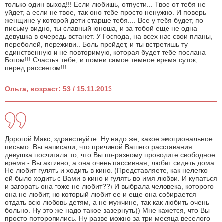
только один выход!!! Если любишь, отпусти... Твое от тебя не
уйдет, а если не твое, так оно тебе просто ненужно. И поверь
женщине у которой дети старше тебя.... Все у тебя будет, по
письму видно, ты славный юноша, и за тобой еще не одна
девушка в очередь встанет. У Господа, на всех нас свои планы,
переболей, переживи.. Боль пройдет, и ты встретишь ту
единственную и не повторимую, которая будет тебе послана
Богом!!! Счастья тебе, и помни самое темное время суток,
перед рассветом!!!
Ольга, возраст: 53 / 15.11.2013
Дорогой Макс, здравствуйте. Ну надо же, какое эмоциональное
письмо. Вы написали, что причиной Вашего расставания
девушка посчитала то, что Вы по-разному проводите свободное
время - Вы активно, а она очень пассивная, любит сидеть дома.
Не любит гулять и ходить в кино. (Представляете, как нелегко
ей было ходить с Вами в кино и гулять во имя любви. И купаться
и загорать она тоже не любит??) И выбрала человека, которого
она не любит, но который любит ее и еще она собирается
отдать всю любовь детям, а не мужчине, так как любить очень
больно. Ну это же надо такое завернуть)) Мне кажется, что Вы
просто поторопились. Ну разве можно за три месяца веселого