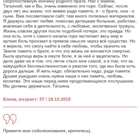
скоропостижную кончину родного брата. Нас с мамой,
Татьяной, как и Вы, очень изменило это горе. Сейчас, после
двух лет, мы знаем, что живём ради памяти, я - о брате, она - о
сыне. Вам посоветовали сайт, там много полезных материалов.
Я держусь засчет любви: помогаю детишкам больным, работаю,
вовлекая себя в деятельность, с любовью, молитвенно тружусь.
Жизнь совсем другая после подобной потери, это правда. Но
она есть, хотя с самого начала горе застилает весь мир и
жуткая боль пронзает в прямом смысле через всё существо. Но
я верила, что смогу найти в себе любовь, чтобы хранить на
Земле память о брате, и что эта жизнь не кончается смертью.
Была крупица веры в омуте боли, я за неё и зацепилась. Но
дело даже не в том, что легче стало мне самой, а в том, что за
кажущейся бессмысленностью и ужасом того, где мы были есть
дорога дальше. И жить надо, обязательно надо, ради памяти.
Душам ушедших очень нужна наша о них память, любовь,
молитва. Это наше перед ними продолжающееся послушание.
Мы должны держаться, Татьяна.
Елена, возраст: 37 / 18.12.2019
Примите мои соболезнования, крепитесь(.