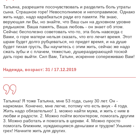
Татьяна, разрешите посочувствовать и разделить боль утраты
сына. Страшное горе! Невосполнимое и непоправимое. Однако
жить надо, надо карабкаться ради его памяти. Не знаю,
верующая ли Вы, но знайте, что Ваш сын на духовном уровне
рядышком. Ваша память, Ваша любовь - он знает об этом.
Сейчас бесполезно советовать что-то, эта боль навсегда с
Вами, о горе матери нельзя сказать, что его лечит время. Этот
шрам будет долго рубцеваться, но придет время, и на душе
будет тихая грусть, Вы научитесь с этим жить, сейчас же надо
сжать зубы и с плачем, тяжестью, душераздирающей тоской
дать горю выйти. Сил Вам, Татьян, искренне сопереживаю Вам!
Надежда, возраст: 31 / 17.12.2019
Татьяна! Я тоже Татьяна, мне 53 года, сыну 30 лет. Он -
наркоман. Конечно, мне легче, потому что есть внук - 4 года.
Жить надо обязательно! 1. можно найти мужа, и жить с ним в
любви и радости. 2. Можно пойти волонтером, помогать другим
3. Можно работать и помогать в церкви. 4. Можно просто
помогать ближним, нуждающимся-деньгами и трудом! Уныние -
грех! Начните жить для других.