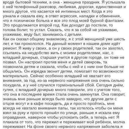
вроде бытовой техники, а она - женщина праздник. Я услышала
с ней телефонный разговор, любимая, дорогая, единственная и
много другое, что касается её интимных мест. Когда я это
узнала и сказала ему, в ответ агрессия, нападки и обвинения,
что я психически больна и все это плод моей бурной фантазии.
Это продолжается второй год. Как доходит до постели, то
голова болит, то устал. Сказать, что я за собой не ухаживаю,
ухаживаю, веду быт, занимаюсь с детьми.
Как он сказал общему знакомому, я с этой женщиной уже шесть
лет, и так прокололся. На данный момент в нашем доме идёт
ремонт. Я живу у своих, а он у своих родителей, так он захотел,
ссылаясь на неудобство жить с моими родителями, нас, с
младшей дочерью, старшая учится в другом городе, он тоже не
позвал. Он настроил против меня и детей свекровь, та
позвонила детям и сказала, чтобы с ней и с ним они больше не
общались. Он изредка звонит детям, помогает по возможности
материально. Сейчас особенно младшей не хватает его
внимания, за год, из-за нервного напряжения она очень сильно
похудела, и у неё случился гормональный сбой. Сегодня днём,
гуляя, с младшей дочерью много говорили, это с учетом того,
что она в последнее время стала очень замкнутая. Она говорит,
знаешь мне раньше всегда было завидно, что другие дети с
отцом могут и в кафе посидеть, да и просто пройтись, мне
всегда не хватало внимания папы, так хотелось чтобы он меня
взял за руку и просто прошёл по улице, раньше я искала ему
оправдания, наверное чтобы успокоить себя, а теперь нет. Я
плакала от того, что пережил и переживает мой ребёнок, молча
переживает. На фоне своего нервного напряжения заболела я