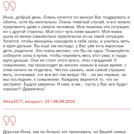
Инна, добрый день. Очень хочется по-женски Вас поддержать и
обнять, хотя бы ментально. Очень тяжёлый случай, и его можно
прировнять даже к смерти человека. Мне знакома эта ситуация,
но с другой стороны. Мой пост чуть ниже вашего. Моя мама
ушла из жизни самовольно практически из-за такой ситуации.
Хочется, чтобы женщины находили в себе силы, и учились жить
и идти дальше. Вы ещё так молоды, у Вас уже есть взрослые
дети, родители. Это очень весомо, что Вы не одна. Пожалуйста,
соберите силы в кулак, чтобы пережить весь этот ужас и гордо
идти дальше. Они не стоят этого всего, этих страданий. К
сожалению, так происходит во многих семьях в наше время, с
этим ничего не поделать. Честно сказать, мне самой страшно
жить, осознавая, что все вот так вокруг. Но... не мы первые, не
мы последние, к сожалению. Каждому вернётся то, что он
заслужил. Будьте уверены. И нам, и им... пусть у Вас все будет
хорошо!!! Держитесь!
Alisa2277, возраст: 33 / 08.09.2018
Дорогая Инна, как ни больно это признавать, но Вашей семьи