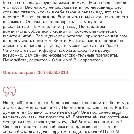
больше нет, она разрушена изменой мужа. Меня очень задело,
что просит Вас никому не рассказывать про любовницу. Это
страшно тяжело, носить в себе такое и делать вид, что все в
порядке. Вы не предатель, Вам нечего стыдиться, не стоии его
покрывать. Он сам такого наворотил - сам пусть и
расхлебывает. Вам предстоит развод. Постарайтесь,
пожалуйста, собраться с силами и проконсультируйтесь с
юристом, чтобы Вам и дочерям осталась принадлежащая вам
по праву часть нажитого. Кстати, Вы также можете подать на
алименты на младшую дочь, это можно сделать и в браке.
Читайте этот сайт и форум nelubit.ru. Сходите к врачу,
возможно, Вам сейчас нужны успокоительные препараты.
Пожалуйста, держитесь. Обнимаю! Вы справитесь.
Ольга, возраст: 30 / 09.09.2018
Инна, всё не так плохо. Дело в вашем отношении к событиям, а
это как раз можно исправить. Посмотрите на свою дочь. Как Вы
думаете, ей больно только из-за отца? Она постоянно видит
несчастную мать, так помогите ей! Покажите ей, как достойные
женщины переживают удары судьбы! Вам же все помогают!
Свекровь отпала от вашей семьи, поддерживает сына - и
хорошо! Старшая дочь в другом городе - отлично! Ваш БМ