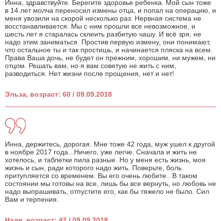
Инна, здравствуйте. Берегите здоровье ребенка. Мой сын тоже
в 14 лет молча переносил измены отца, и попал на операцию, и
меня увозили на скорой несколько раз. Нервная система не
восстанавливается. Мы с ним прошли все невозможное, и
шесть лет я старалась склеить разбитую чашу. И всё зря, не
надо этим заниматься. Простив первую измену, они понимают,
что остальное ты и так простишь, и начинается пляска на всем.
Права Ваша дочь, не будет он прежним, хорошим, ни мужем, ни
отцом. Решать вам, но я вам советую не жить с ним,
разводиться. Нет жизни после прощения, нет и нет!
Эльза, возраст: 60 / 09.09.2018
Инна, держитесь, дорогая. Мне тоже 42 года, муж ушел к другой
в ноябре 2017 года...Ничего, уже легче. Сначала и жить не
хотелось, и таблетки пила разные. Но у меня есть жизнь, моя
жизнь и сын, ради которого надо жить. Поверьте, боль
притупляется со временем. Вы его очень любите.. В таком
состоянии мы готовы на все, лишь бы все вернуть, но любовь не
надо выпрашивать, отпустите его, как бы тяжело не было. Сил
Вам и терпения.
Надя, возраст: 42 / 09.09.2018