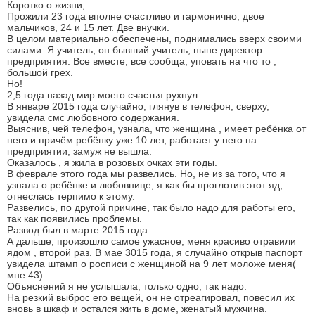
Коротко о жизни,
Прожили 23 года вполне счастливо и гармонично, двое
мальчиков, 24 и 15 лет. Две внучки.
В целом материально обеспечены, поднимались вверх своими
силами. Я учитель, он бывший учитель, ныне директор
предприятия. Все вместе, все сообща, уповать на что то ,
большой грех.
Но!
2,5 года назад мир моего счастья рухнул.
В январе 2015 года случайно, глянув в телефон, сверху,
увидела смс любовного содержания.
Выяснив, чей телефон, узнала, что женщина , имеет ребёнка от
него и причём ребёнку уже 10 лет, работает у него на
предприятии, замуж не вышла.
Оказалось , я жила в розовых очках эти годы.
В феврале этого года мы развелись. Но, не из за того, что я
узнала о ребёнке и любовнице, я как бы проглотив этот яд,
отнеслась терпимо к этому.
Развелись, по другой причине, так было надо для работы его,
так как появились проблемы.
Развод был в марте 2015 года.
А дальше, произошло самое ужасное, меня красиво отравили
ядом , второй раз. В мае 3015 года, я случайно открыв паспорт
увидела штамп о росписи с женщиной на 9 лет моложе меня(
мне 43).
Объяснений я не услышала, только одно, так надо.
На резкий выброс его вещей, он не отреагировал, повесил их
вновь в шкаф и остался жить в доме, женатый мужчина.