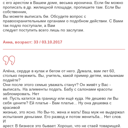
с его арестом в Вашем доме, весьма иронична. Если бм можно
прописать в др. жилищной площади, пропишите там. Если Вы
собственник,
Вы можете выписать бм. Обсудите вопрос с
правоохранительными органами о подобном действии. С Вами
так подло поступали, а Вам
следует поступить всего лишь по заслугам.
Анна, возраст: 33 / 03.10.2017
Алёна, сердце в кулак и бегом от него. Думала, вам лет 60,
столько пережить. Вы, учитель, какой пример детям, мальчикам
подаёте?
Они после этого семью уважать станут? Он живёт у Вас -
выписать. На алименты подать. Бабу с салонами красоты
заблокировать. Нет
её. Пусть катится за границу или ещё куда. Не дешево ли Вы
себя цените? Ей платье - Вам платье... Ну она дешевка с
красивой
жизнью, это ясно. Но Вы-то, жена и мать! Ваш муж не выдержал
испытания деньгами. Его развод и потом женитьба... Нет слов.
И
арест. В бизнесе это бывает. Хорошо, что не стаей товарищей.