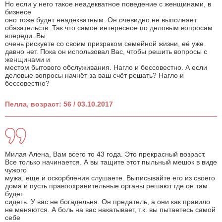
Но если у него такое неадекватное поведение с женщинами, в
бизнесе
оно тоже будет неадекватным. Он очевидно не выполняет
обязательств. Так что самое интересное по деловым вопросам
впереди. Вы
очень рискуете со своим призраком семейной жизни, её уже
давно нет. Пока он использовал Вас, чтобы решить вопросы с
женщинами и
местом бытового обслуживания. Нагло и бессовестно. А если
деловые вопросы начнёт за ваш счёт решать? Нагло и
бессовестно?
Пелла, возраст: 56 / 03.10.2017
Милая Алена, Вам всего то 43 года. Это прекрасный возраст.
Все только начинается. А вы тащите этот пыльный мешок в виде
чужого
мужа, еще и оскорбления слушаете. Выписывайте его из своего
дома и пусть правоохранительные органы решают где он там
будет
сидеть. У вас не богадельня. Он предатель, а они как правило
не меняются. А боль на вас накатывает, т.к. вы пытаетесь самой
себе