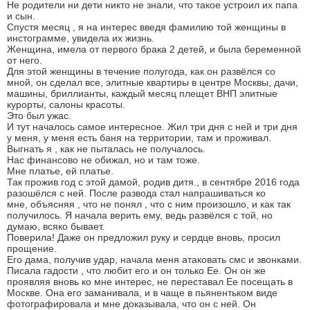
Не родители ни дети никто не знали, что такое устроил их папа
и сын.
Спустя месяц , я на интерес введя фамилию той женщины в
инстограмме, увидела их жизнь.
Женщина, имела от первого брака 2 детей, и была беременной
от него.
Для этой женщины в течение полугода, как он развёлся со
мной, он сделал все, элитные квартиры в центре Москвы, дачи,
машины, бриллианты, каждый месяц плещет ВНП элитные
курорты, салоны красоты.
Это был ужас.
И тут началось самое интересное. Жил три дня с ней и три дня
у меня, у меня есть баня на территории, там и проживал.
Выгнать я , как не пыталась не получалось.
Нас финансово не обижал, но и там тоже.
Мне платье, ей платье.
Так прожив год с этой дамой, родив дитя., в сентябре 2016 года
разошёлся с ней. После развода стал напрашиваться ко
мне, объясняя , что не понял , что с ним произошло, и как так
получилось. Я начала верить ему, ведь развёлся с той, но
думаю, всяко бывает.
Поверила! Даже он предложил руку и сердце вновь, просил
прощение.
Его дама, получив удар, начала меня атаковать смс и звонками.
Писала гадости , что любит его и он только Ее. Он он же
проявляя вновь ко мне интерес, не переставал Ее посещать в
Москве. Она его заманивала, и в чаще в пьянентьком виде
фотографировала и мне доказывала, что он с ней. Он