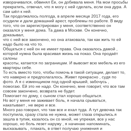
изворачивался, обвинял Ее, он добивала меня. На мои просьбы
прекратить, отвечал, что я могу с ней сделать, если она дура. А
сам шёл к ней.
Так продолжалось полгода, в апреле месяце 2017 года, его
осудили и дали домашний арест, проблемы по работе. В виду
того, что он зарегистрирован у меня, соответственно он
оказался у меня дома. Та дама в Москве. Он конечно,
доказывал,
что с ней все закончено, но она атаковала, так как жить то ей
надо было на что то.
Общаться с ней он не имеет права. Она оказалось дамой ,
которой нужна была красивая жизнь на показ. Она продаёт
салоны
красоты, катается по заграницам. И вывозит всю мебель из его
квартиры себе.
То есть вместо того, чтобы помочь в такой ситуации, делает то,
что наверно и предполагалось. Живет прекрасно , судя по
фото. А я с изменщиком под одной крышей, забочусь ,
помогаю. Ей это не надо. Он конечно, мне говорит, что все там
совсем закончено, возврата не будет.
Помогает по дому, с сыном стал хорошо общаться.
Но вот у меня не заживает боль, я начала срываться,
накатывает , не верю и все.
Много раз говорил, что там все и ехал туда. А тут девочка так
поступила, сразу стала не нужна, может глаза открылись.я
зашла в тупик, казалось он со мной, не упрекая, все у нас
хорошо, но боль лезет наружу , я начинаю напоминать,
высказывать , плакать, в ответ получаю унижения и