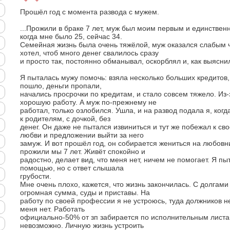
Прошёл год с момента развода с мужем.
...Прожили в браке 7 лет, муж был моим первым и единстве
когда мне было 25, сейчас 34.
Семейная жизнь была очень тяжёлой, муж оказался слабым 
хотел, чтоб много денег свалилось сразу
и просто так, постоянно обманывал, оскорблял и, как выясни
Я пыталась мужу помочь: взяла несколько больших кредитов,
пошло, деньги пропали,
начались просрочки по кредитам, и стало совсем тяжело. Из-
хорошую работу. А муж по-прежнему не
работал, только озлобился. Ушла, и на развод подала я, ког
к родителям, с дочкой, без
денег. Он даже не пытался извиниться и тут же побежал к с
любви и предложении выйти за него
замуж. И вот прошёл год, он собирается жениться на любовни
прожили мы 7 лет. Живёт спокойно и
радостно, делает вид, что меня нет, ничем не помогает. Я пы
помощью, но с ответ слышала
грубости.
Мне очень плохо, кажется, что жизнь закончилась. С долгами
огромная сумма, суды и приставы. На
работу по своей профессии я не устроюсь, туда должников не
меня нет. Работать
официально-50% от зп забирается по исполнительным листам,
невозможно. Личную жизнь устроить