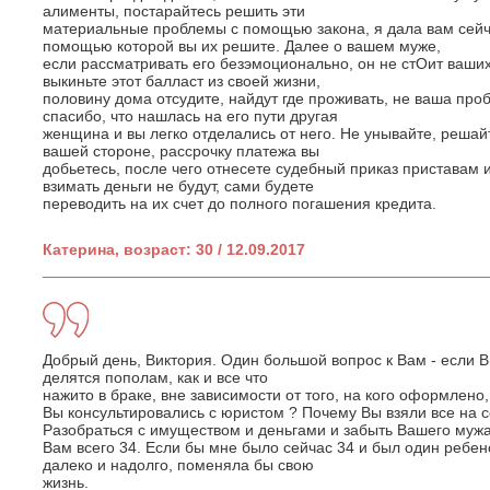
алименты, постарайтесь решить эти
материальные проблемы с помощью закона, я дала вам се
помощью которой вы их решите. Далее о вашем муже,
если рассматривать его безэмоционально, он не стОит ваши
выкиньте этот балласт из своей жизни,
половину дома отсудите, найдут где проживать, не ваша проб
спасибо, что нашлась на его пути другая
женщина и вы легко отделались от него. Не унывайте, реша
вашей стороне, рассрочку платежа вы
добьетесь, после чего отнесете судебный приказ приставам 
взимать деньги не будут, сами будете
переводить на их счет до полного погашения кредита.
Катерина, возраст: 30 / 12.09.2017
Добрый день, Виктория. Один большой вопрос к Вам - если Вы
делятся пополам, как и все что
нажито в браке, вне зависимости от того, на кого оформлено,
Вы консультировались с юристом ? Почему Вы взяли все на с
Разобраться с имуществом и деньгами и забыть Вашего мужа
Вам всего 34. Если бы мне было сейчас 34 и был один ребено
далеко и надолго, поменяла бы свою
жизнь.