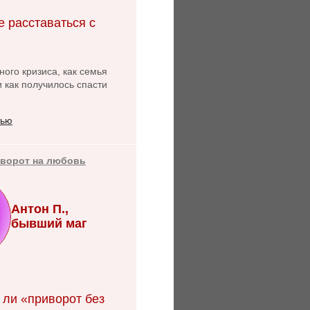
е расставаться с
ого кризиса, как семья
и как получилось спасти
тью
иворот на любовь
Антон П.,
бывший маг
 ли «приворот без