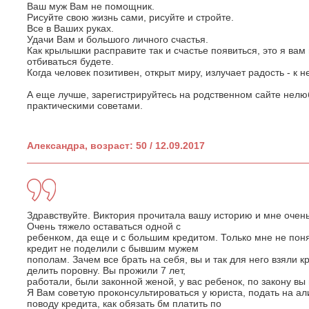
Ваш муж Вам не помощник.
Рисуйте свою жизнь сами, рисуйте и стройте.
Все в Ваших руках.
Удачи Вам и большого личного счастья.
Как крылышки расправите так и счастье появиться, это я вам
отбиваться будете.
Когда человек позитивен, открыт миру, излучает радость - к н
А еще лучше, зарегистрируйтесь на родственном сайте нелюб
практическими советами.
Александра, возраст: 50 / 12.09.2017
Здравствуйте. Виктория прочитала вашу историю и мне очень 
Очень тяжело оставаться одной с
ребенком, да еще и с большим кредитом. Только мне не поня
кредит не поделили с бывшим мужем
пополам. Зачем все брать на себя, вы и так для него взяли к
делить поровну. Вы прожили 7 лет,
работали, были законной женой, у вас ребенок, по закону вы
Я Вам советую проконсультироваться у юриста, подать на а
поводу кредита, как обязать бм платить по