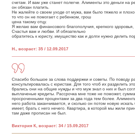
счетам. И вам уже станет полегче. Алименты это деньги на р
он обязан платить.
Не жалейте о своем уходе от мужа, вам было тяжело и плохо,
то что он не помогает с ребенком, грош
цена такому отцу.
Я желаю вам финансового благополучия, крепкого здоровья, 
Счастья вам и любви. И обязательно
обратитесь к юристу, имущество как и долги нужно делить по
Н., возраст: 35 / 12.09.2017
Спасибо большое за слова поддержки и советы. По поводу р
консультировалась с юристам. Для того чтоб их разделить это
брались они на общие нужды и что муж знал о них и был согл
выплаченые кредиты. Рассрочка мне тоже не поможет, сумма
просроченными процентами за два года тем более. Алименты
него работа заканчивается, и сколько он потом новую искать
имеет, брать с него нечего. Квартира, в которой мы жили при
там даже прописан не был.
Виктория К, возраст: 34 / 15.09.2017