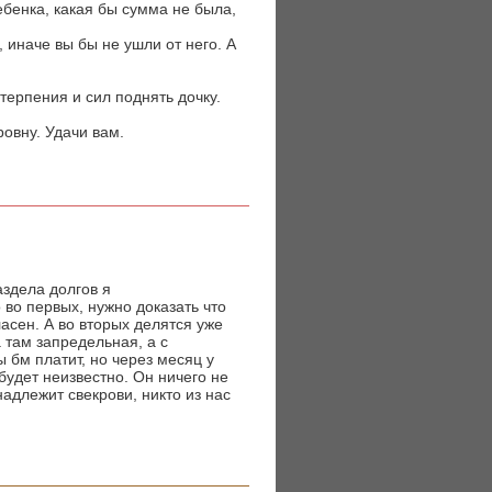
ебенка, какая бы сумма не была,
 иначе вы бы не ушли от него. А
терпения и сил поднять дочку.
ровну. Удачи вам.
аздела долгов я
 во первых, нужно доказать что
асен. А во вторых делятся уже
 там запредельная, а с
 бм платит, но через месяц у
 будет неизвестно. Он ничего не
надлежит свекрови, никто из нас