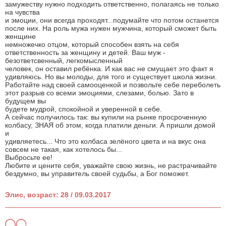
замужеству нужно подходить ответственно, полагаясь не только
на чувства
и эмоции, они всегда проходят...подумайте что потом останется
после них. На роль мужа нужен мужчина, который сможет быть
женщине
немножечко отцом, который способен взять на себя
ответственность за женщину и детей. Ваш муж -
безответсвенный, легкомысленный
человек, он оставил ребёнка. И как вас не смущает это факт я
удивляюсь. Но вы молоды, для того и существует школа жизни.
Работайте над своей самооценкой и позвольте себе переболеть
этот разрыв со всеми эмоциями, слезами, болью. Зато в
будущем вы
будете мудрой, спокойной и уверенной в себе.
А сейчас получилось так: вы купили на рынке просроченную
колбасу, ЗНАЯ об этом, когда платили деньги. А пришли домой
и
удивляетесь... Что это колбаса зелёного цвета и на вкус она
совсем не такая, как хотелось бы...
Выбросьте ее!
Любите и цените себя, уважайте свою жизнь, не растрачивайте
бездумно, вы управитель своей судьбы, а Бог поможет.
Элис, возраст: 28 / 09.03.2017