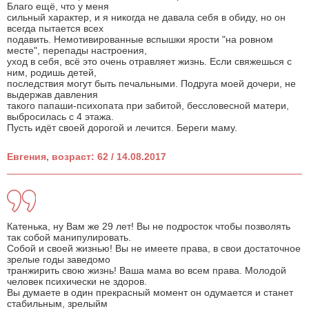
Благо ещё, что у меня
сильный характер, и я никогда не давала себя в обиду, но он
всегда пытается всех
подавить. Немотивированные вспышки ярости "на ровном
месте", перепады настроения,
уход в себя, всё это очень отравляет жизнь. Если свяжешься с
ним, родишь детей,
последствия могут быть печальными. Подруга моей дочери, не
выдержав давления
такого папаши-психопата при забитой, бессловесной матери,
выбросилась с 4 этажа.
Пусть идёт своей дорогой и лечится. Береги маму.
Евгения, возраст: 62 / 14.08.2017
Катенька, ну Вам же 29 лет! Вы не подросток чтобы позволять
так собой манипулировать.
Собой и своей жизнью! Вы не имеете права, в свои достаточное
зрелые годы заведомо
транжирить свою жизнь! Ваша мама во всем права. Молодой
человек психически не здоров.
Вы думаете в один прекрасный момент он одумается и станет
стабильным, зрелыйм