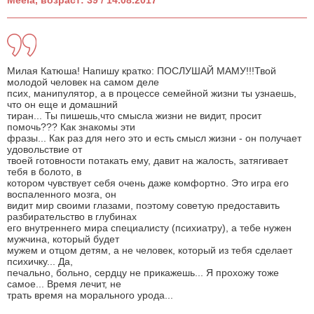
Meela, возраст: 39 / 14.08.2017
Милая Катюша! Напишу кратко: ПОСЛУШАЙ МАМУ!!!Твой
молодой человек на самом деле
псих, манипулятор, а в процессе семейной жизни ты узнаешь,
что он еще и домашний
тиран... Ты пишешь,что смысла жизни не видит, просит
помочь??? Как знакомы эти
фразы... Как раз для него это и есть смысл жизни - он получает
удовольствие от
твоей готовности потакать ему, давит на жалость, затягивает
тебя в болото, в
котором чувствует себя очень даже комфортно. Это игра его
воспаленного мозга, он
видит мир своими глазами, поэтому советую предоставить
разбирательство в глубинах
его внутреннего мира специалисту (психиатру), а тебе нужен
мужчина, который будет
мужем и отцом детям, а не человек, который из тебя сделает
психичку... Да,
печально, больно, сердцу не прикажешь... Я прохожу тоже
самое... Время лечит, не
трать время на морального урода...