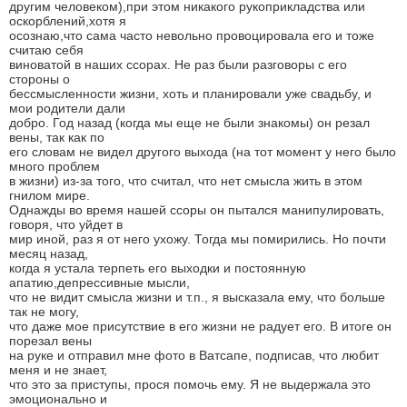
другим человеком),при этом никакого рукоприкладства или
оскорблений,хотя я
осознаю,что сама часто невольно провоцировала его и тоже
считаю себя
виноватой в наших ссорах. Не раз были разговоры с его
стороны о
бессмысленности жизни, хоть и планировали уже свадьбу, и
мои родители дали
добро. Год назад (когда мы еще не были знакомы) он резал
вены, так как по
его словам не видел другого выхода (на тот момент у него было
много проблем
в жизни) из-за того, что считал, что нет смысла жить в этом
гнилом мире.
Однажды во время нашей ссоры он пытался манипулировать,
говоря, что уйдет в
мир иной, раз я от него ухожу. Тогда мы помирились. Но почти
месяц назад,
когда я устала терпеть его выходки и постоянную
апатию,депрессивные мысли,
что не видит смысла жизни и т.п., я высказала ему, что больше
так не могу,
что даже мое присутствие в его жизни не радует его. В итоге он
порезал вены
на руке и отправил мне фото в Ватсапе, подписав, что любит
меня и не знает,
что это за приступы, прося помочь ему. Я не выдержала это
эмоционально и