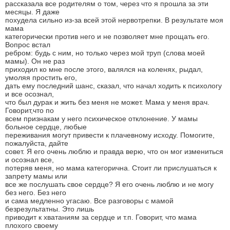
рассказала все родителям о том, через что я прошла за эти
месяцы. Я даже
похудела сильно из-за всей этой нервотрепки. В результате моя
мама
категорически против него и не позволяет мне прощать его.
Вопрос встал
ребром: будь с ним, но только через мой труп (слова моей
мамы). Он не раз
приходил ко мне после этого, валялся на коленях, рыдал,
умоляя простить его,
дать ему последний шанс, сказал, что начал ходить к психологу
и все осознал,
что был дурак и жить без меня не может. Мама у меня врач.
Говорит,что по
всем признакам у него психическое отклонение. У мамы
больное сердце, любые
переживания могут привести к плачевному исходу. Помогите,
пожалуйста, дайте
совет. Я его очень люблю и правда верю, что он мог измениться
и осознал все,
потеряв меня, но мама категорична. Стоит ли прислушаться к
запрету мамы или
все же послушать свое сердце? Я его очень люблю и не могу
без него. Без него
и сама медленно угасаю. Все разговоры с мамой
безрезультатны. Это лишь
приводит к хватаниям за сердце и т.п. Говорит, что мама
плохого своему