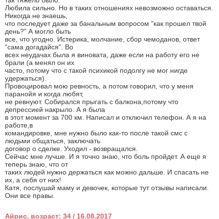
так тяжело было.
Любила сильно. Но в таких отношениях невозможно оставаться.
Никогда не знаешь,
что последует даже за банальным вопросом "как прошел твой
день?" А могло быть
все, что угодно. Истерика, молчание, сбор чемоданов, ответ
"сама догадайся". Во
всех неудачах была я виновата, даже если на работу его не
брали (а менял он их
часто, потому что с такой психикой подолгу не мог нигде
удержаться).
Провоцировал мою ревность, а потом говорил, что у меня
паранойя и когда любят,
не ревнуют. Собирался прыгать с балкона,потому что
депрессией накрыло. А я была
в этот момент за 700 км. Написал и отключил телефон. А я на
работе,в
командировке, мне нужно было как-то после такой смс с
людьми общаться, заключать
договор о сделке. Уходил - возвращался.
Сейчас мне лучше. И я точно знаю, что боль пройдет. А еще я
теперь знаю, что от
таких людей нужно держаться как можно дальше. И спасать не
их, а себя от них!
Катя, послушай маму и девочек, которые тут отзывы написали.
Они все правы.
Айрис, возраст: 34 / 16.08.2017