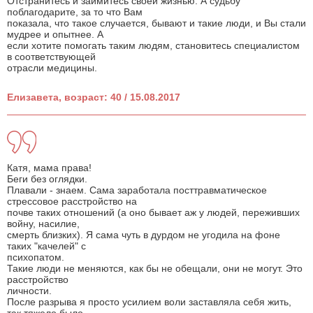
Отстранитесь и займитесь своей жизнью. А судьбу
поблагодарите, за то что Вам
показала, что такое случается, бывают и такие люди, и Вы стали
мудрее и опытнее. А
если хотите помогать таким людям, становитесь специалистом
в соответствующей
отрасли медицины.
Елизавета, возраст: 40 / 15.08.2017
Катя, мама права!
Беги без оглядки.
Плавали - знаем. Сама заработала посттравматическое
стрессовое расстройство на
почве таких отношений (а оно бывает аж у людей, переживших
войну, насилие,
смерть близких). Я сама чуть в дурдом не угодила на фоне
таких "качелей" с
психопатом.
Такие люди не меняются, как бы не обещали, они не могут. Это
расстройство
личности.
После разрыва я просто усилием воли заставляла себя жить,