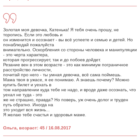
Золотая моя девочка, Катенька! Я тебя очень прошу, не
торопись. Если это любовь и
он изменится и осознает - вы всё успеете и семью и детей. Но
понаблюдай пожалуйста
внимательно. Оскорбления со стороны человека и манипуляции
- это черта характера,
которая прогрессирует, так и до побоев дойдет.
Резание вен в этом возрасте - это как минимум пограничное
расстройство личности,
почитай про него - ты умная девочка, всё сама поймешь.
Мама твоя в ужасе, я ее понимаю. А знаешь почему? Можно
купить билет и уехать в
том направлении куда тебе не надо, и вроде даже осознать, что
уехал не туда - это
же не страшно, правда? Но поверь, уж очень долог и труден
путь обратно. Иногда на
это уходит вся жизнь...
Я желаю тебе счастья и здоровья маме.
Ольга, возраст: 45 / 16.08.2017