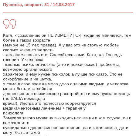
Пушинка, возраст: 31 / 14.08.2017
Катя, к сожалению он НЕ ИЗМЕНИТСЯ, люди не меняются, тем
более в таком возрасте
(ему же не 15 лет, правда). А у вас это не столько любовь
сколько какая-то жалость
- желание спасать его. Спасайтесь сами, Катя, как Господь
говорил. У человека
тяжелые психологические (а то и психические) проблемы,
возможно органического
характера, и ему нужен психолог, а лучше психиатр. Это не
оскорбление и не шутка,
я сама в свое время имела дело с такими людьми, у человека
может быть тяжелейшая
депрессия или психическое расстройство и ему нужна помощь
(не ВАША помощь, а
врача!). Иногда это полностью корректируется
медикаментозным лечением + терапия у
психолога.
Замуж за такого мужчину выходить нельзя ни в ком случае, он и
вас загонит в
суицидально-депрессивное состояние, да и какая семья, дети
могут быть в такой