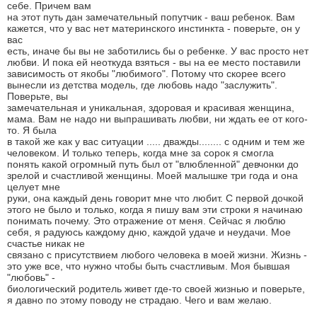
себе. Причем вам
на этот путь дан замечательный попутчик - ваш ребенок. Вам
кажется, что у вас нет материнского инстинкта - поверьте, он у
вас
есть, иначе бы вы не заботились бы о ребенке. У вас просто нет
любви. И пока ей неоткуда взяться - вы на ее место поставили
зависимость от якобы "любимого". Потому что скорее всего
вынесли из детства модель, где любовь надо "заслужить".
Поверьте, вы
замечательная и уникальная, здоровая и красивая женщина,
мама. Вам не надо ни выпрашивать любви, ни ждать ее от кого-
то. Я была
в такой же как у вас ситуации ..... дважды........ с одним и тем же
человеком. И только теперь, когда мне за сорок я смогла
понять какой огромный путь был от "влюбленной" девчонки до
зрелой и счастливой женщины. Моей малышке три года и она
целует мне
руки, она каждый день говорит мне что любит. С первой дочкой
этого не было и только, когда я пишу вам эти строки я начинаю
понимать почему. Это отражение от меня. Сейчас я люблю
себя, я радуюсь каждому дню, каждой удаче и неудачи. Мое
счастье никак не
связано с присутствием любого человека в моей жизни. Жизнь -
это уже все, что нужно чтобы быть счастливым. Моя бывшая
"любовь" -
биологический родитель живет где-то своей жизнью и поверьте,
я давно по этому поводу не страдаю. Чего и вам желаю.