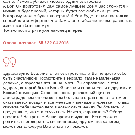
сайта. Измена убивает любовь одним выстрелом!
А Бог! Он приготовил Вам самое лучшее! Все у Вас сложится и
мужчина будет новый, который будет вас любить и ценить.
Которому можно будет доверять! И Вам будет с ним настолько
спокойно и комфортно, что Вам станет абсолютно все равно как
живет ваш бывший муж!
Только посмотрите уже наконец вперед!
Олеся, возраст: 35 / 22.04.2015
Здравствуйте Eva, жизнь так быстротечна, а Вы не даете себе
быть счастливой! Посмотрите в зеркало, там не маленькая
девочка, а взрослая женщина, мать. Вы справились с тем
ударом, который был в Вашей жизни и справитесь и с другими с
Божьей помощью. Страх похож на рекламный щит на
автостраде чем он ближе, тем больше и страшнее, а потом он
оказывается позади и все меньше и меньше и исчезает. Только
скажите себе честно чего в новых отношениях Вы боитесь. И
представьте, что это случилось. Ничего, справитесь? Обиду
простите! Не тратьте Ваше время и чувства. Если сложно
решиться поговорите с священником, другом, психологом,
может быть, форум Вам в чем-то поможет.