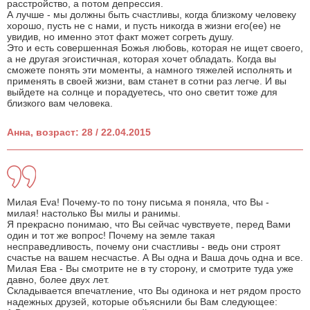
расстройство, а потом депрессия.
А лучше - мы должны быть счастливы, когда близкому человеку
хорошо, пусть не с нами, и пусть никогда в жизни его(ее) не
увидив, но именно этот факт может согреть душу.
Это и есть совершенная Божья любовь, которая не ищет своего,
а не другая эгоистичная, которая хочет обладать. Когда вы
сможете понять эти моменты, а намного тяжелей исполнять и
применять в своей жизни, вам станет в сотни раз легче. И вы
выйдете на солнце и порадуетесь, что оно светит тоже для
близкого вам человека.
Анна, возраст: 28 / 22.04.2015
Милая Eva! Почему-то по тону письма я поняла, что Вы -
милая! настолько Вы милы и ранимы.
Я прекрасно понимаю, что Вы сейчас чувствуете, перед Вами
один и тот же вопрос! Почему на земле такая
несправедливость, почему они счастливы - ведь они строят
счастье на вашем несчастье. А Вы одна и Ваша дочь одна и все.
Милая Ева - Вы смотрите не в ту сторону, и смотрите туда уже
давно, более двух лет.
Складывается впечатление, что Вы одинока и нет рядом просто
надежных друзей, которые объяснили бы Вам следующее: