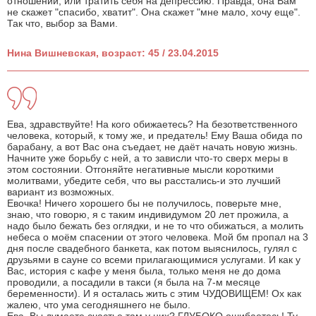
отношений, или тратить себя на депрессию. Правда, она Вам
не скажет "спасибо, хватит". Она скажет "мне мало, хочу еще".
Так что, выбор за Вами.
Нина Вишневская, возраст: 45 / 23.04.2015
Ева, здравствуйте! На кого обижаетесь? На безответственного
человека, который, к тому же, и предатель! Ему Ваша обида по
барабану, а вот Вас она съедает, не даёт начать новую жизнь.
Начните уже борьбу с ней, а то зависли что-то сверх меры в
этом состоянии. Отгоняйте негативные мысли короткими
молитвами, убедите себя, что вы расстались-и это лучший
вариант из возможных.
Евочка! Ничего хорошего бы не получилось, поверьте мне,
знаю, что говорю, я с таким индивидумом 20 лет прожила, а
надо было бежать без оглядки, и не то что обижаться, а молить
небеса о моём спасении от этого человека. Мой бм пропал на 3
дня после свадебного банкета, как потом выяснилось, гулял с
друзьями в сауне со всеми прилагающимися услугами. И как у
Вас, история с кафе у меня была, только меня не до дома
проводили, а посадили в такси (я была на 7-м месяце
беременности). И я осталась жить с этим ЧУДОВИЩЕМ! Ох как
жалею, что ума сегодняшнего не было.