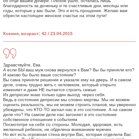
об отце вашей дочери. Плохое ушло, осталась лишь
благодарность за доченьку и те счастливые дни, месяцы или
годы, которые у вас были. Это и есть прощение. Желаю вам
обрести настоящее женское счастье на этом пути!
Ксения, возраст: 42 / 23.04.2015
Здравствуйте, Ева.
А если БЫ ваш муж снова вернулся к Вам? Вы бы приняли его?
И каково бы было ваше состояние?
Вы сама приняли решение и указали ему на дверь. И в самом
деле, очень трудно жить с человеком, который открыто
изменяет и даже НЕ пытается строить семью.
Из депресии знаю только один выход: через себя.
Ведь в состоянии депресии мы словно мертвы. Мы не можем
оценить реальность, мы не можем строить планов, мы уверенно
убеждены, что КТО-ТО загнал нас в это состояние. А на самом
деле что? На самом деле нас загоняет в это состояние
собственное отношение к событиям.
Посмотитре на себя со стороны. Молодая, здоровая, есть
желанный ребенок, не обделена вниманием мужчин.
Но вот есть огромная стена внутри Вас, которая отделила Вас