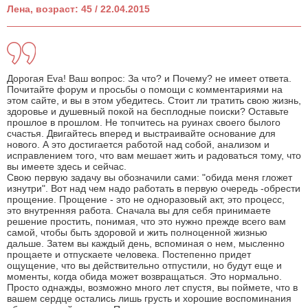
Лена, возраст: 45 / 22.04.2015
Дорогая Eva! Ваш вопрос: За что? и Почему? не имеет ответа.
Почитайте форум и просьбы о помощи с комментариями на
этом сайте, и вы в этом убедитесь. Стоит ли тратить свою жизнь,
здоровье и душевный покой на бесплодные поиски? Оставьте
прошлое в прошлом. Не топчитесь на руинах своего былого
счастья. Двигайтесь вперед и выстраивайте основание для
нового. А это достигается работой над собой, анализом и
исправлением того, что вам мешает жить и радоваться тому, что
вы имеете здесь и сейчас.
Свою первую задачу вы обозначили сами: "обида меня гложет
изнутри". Вот над чем надо работать в первую очередь -обрести
прощение. Прощение - это не одноразовый акт, это процесс,
это внутренняя работа. Сначала вы для себя принимаете
решение простить, понимая, что это нужно прежде всего вам
самой, чтобы быть здоровой и жить полноценной жизнью
дальше. Затем вы каждый день, вспоминая о нем, мысленно
прощаете и отпускаете человека. Постепенно придет
ощущение, что вы действительно отпустили, но будут еще и
моменты, когда обида может возвращаться. Это нормально.
Просто однажды, возможно много лет спустя, вы поймете, что в
вашем сердце остались лишь грусть и хорошие воспоминания