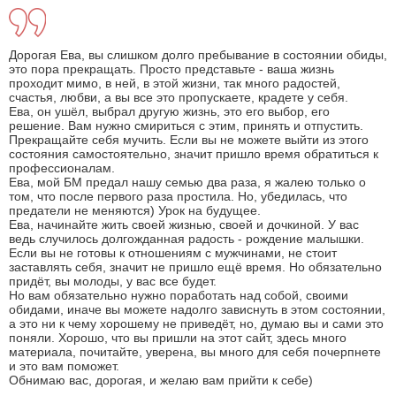
Дорогая Ева, вы слишком долго пребывание в состоянии обиды,
это пора прекращать. Просто представьте - ваша жизнь
проходит мимо, в ней, в этой жизни, так много радостей,
счастья, любви, а вы все это пропускаете, крадете у себя.
Ева, он ушёл, выбрал другую жизнь, это его выбор, его
решение. Вам нужно смириться с этим, принять и отпустить.
Прекращайте себя мучить. Если вы не можете выйти из этого
состояния самостоятельно, значит пришло время обратиться к
профессионалам.
Ева, мой БМ предал нашу семью два раза, я жалею только о
том, что после первого раза простила. Но, убедилась, что
предатели не меняются) Урок на будущее.
Ева, начинайте жить своей жизнью, своей и дочкиной. У вас
ведь случилось долгожданная радость - рождение малышки.
Если вы не готовы к отношениям с мужчинами, не стоит
заставлять себя, значит не пришло ещё время. Но обязательно
придёт, вы молоды, у вас все будет.
Но вам обязательно нужно поработать над собой, своими
обидами, иначе вы можете надолго зависнуть в этом состоянии,
а это ни к чему хорошему не приведёт, но, думаю вы и сами это
поняли. Хорошо, что вы пришли на этот сайт, здесь много
материала, почитайте, уверена, вы много для себя почерпнете
и это вам поможет.
Обнимаю вас, дорогая, и желаю вам прийти к себе)