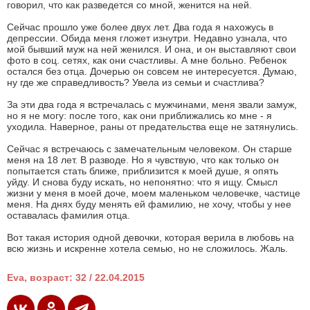
говорил, что как разведется со мной, женится на ней.
Сейчас прошло уже более двух лет. Два года я нахожусь в
депрессии. Обида меня гложет изнутри. Недавно узнала, что
мой бывший муж на ней женился. И она, и он выставляют свои
фото в соц. сетях, как они счастливы. А мне больно. Ребенок
остался без отца. Дочерью он совсем не интересуется. Думаю,
ну где же справедливость? Увела из семьи и счастлива?
За эти два года я встречалась с мужчинами, меня звали замуж,
но я не могу: после того, как они приближались ко мне - я
уходила. Наверное, раны от предательства еще не затянулись.
Сейчас я встречаюсь с замечательным человеком. Он старше
меня на 18 лет. В разводе. Но я чувствую, что как только он
попытается стать ближе, приблизится к моей душе, я опять
уйду. И снова буду искать, но непонятно: что я ищу. Смысл
жизни у меня в моей доче, моем маленьком человечке, частице
меня. На днях буду менять ей фамилию, не хочу, чтобы у нее
оставалась фамилия отца.
Вот такая история одной девочки, которая верила в любовь на
всю жизнь и искренне хотела семью, но не сложилось. Жаль.
Eva, возраст: 32 / 22.04.2015