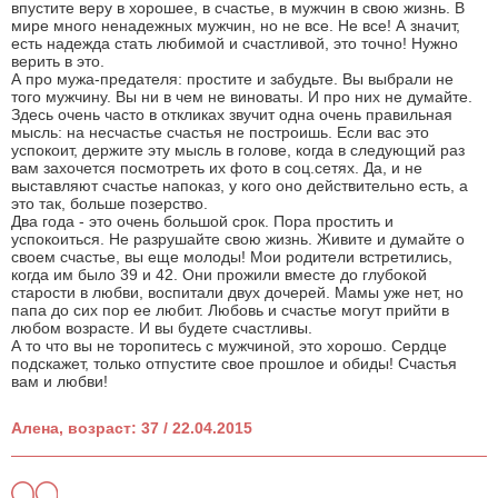
впустите веру в хорошее, в счастье, в мужчин в свою жизнь. В
мире много ненадежных мужчин, но не все. Не все! А значит,
есть надежда стать любимой и счастливой, это точно! Нужно
верить в это.
А про мужа-предателя: простите и забудьте. Вы выбрали не
того мужчину. Вы ни в чем не виноваты. И про них не думайте.
Здесь очень часто в откликах звучит одна очень правильная
мысль: на несчастье счастья не построишь. Если вас это
успокоит, держите эту мысль в голове, когда в следующий раз
вам захочется посмотреть их фото в соц.сетях. Да, и не
выставляют счастье напоказ, у кого оно действительно есть, а
это так, больше позерство.
Два года - это очень большой срок. Пора простить и
успокоиться. Не разрушайте свою жизнь. Живите и думайте о
своем счастье, вы еще молоды! Мои родители встретились,
когда им было 39 и 42. Они прожили вместе до глубокой
старости в любви, воспитали двух дочерей. Мамы уже нет, но
папа до сих пор ее любит. Любовь и счастье могут прийти в
любом возрасте. И вы будете счастливы.
А то что вы не торопитесь с мужчиной, это хорошо. Сердце
подскажет, только отпустите свое прошлое и обиды! Счастья
вам и любви!
Алена, возраст: 37 / 22.04.2015