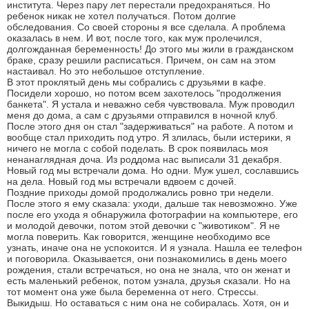
института. Через пару лет перестали предохраняться. Но
ребенок никак не хотел получаться. Потом долгие
обследования. Со своей стороны я все сделала. А проблема
оказалась в нем. И вот, после того, как муж пролечился,
долгожданная беременность! До этого мы жили в гражданском
браке, сразу решили расписаться. Причем, он сам на этом
настаивал. Но это небольшое отступление.
В этот проклятый день мы собрались с друзьями в кафе.
Посидели хорошо, но потом всем захотелось "продолжения
банкета". Я устала и неважно себя чувствовала. Муж проводил
меня до дома, а сам с друзьями отправился в ночной клуб.
После этого дня он стал "задерживаться" на работе. А потом и
вообще стал приходить под утро. Я злилась, были истерики, я
ничего не могла с собой поделать. В срок появилась моя
ненанаглядная доча. Из роддома нас выписали 31 декабря.
Новый год мы встречали дома. Но одни. Муж ушел, сославшись
на дела. Новый год мы встречали вдвоем с дочей.
Поздние приходы домой продолжались ровно три недели.
После этого я ему сказала: уходи, дальше так невозможно. Уже
после его ухода я обнаружила фотографии на компьютере, его
и молодой девочки, потом этой девочки с "животиком". Я не
могла поверить. Как говорится, женщине необходимо все
узнать, иначе она не успокоится. И я узнала. Нашла ее телефон
и поговорила. Оказывается, они познакомились в день моего
рождения, стали встречаться, но она не знала, что он женат и
есть маленький ребенок, потом узнала, друзья сказали. Но на
тот момент она уже была беременна от него. Стрессы.
Выкидыш. Но оставаться с ним она не собиралась. Хотя, он и