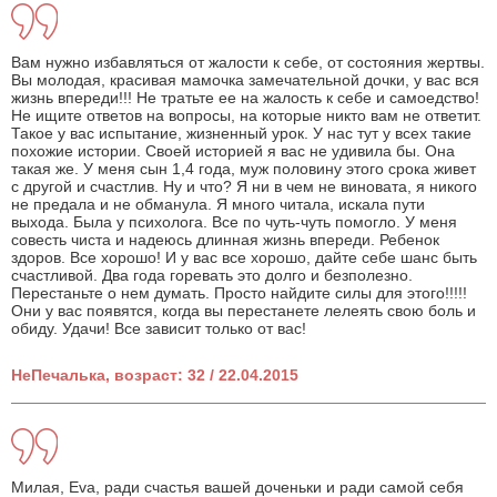
Вам нужно избавляться от жалости к себе, от состояния жертвы.
Вы молодая, красивая мамочка замечательной дочки, у вас вся
жизнь впереди!!! Не тратьте ее на жалость к себе и самоедство!
Не ищите ответов на вопросы, на которые никто вам не ответит.
Такое у вас испытание, жизненный урок. У нас тут у всех такие
похожие истории. Своей историей я вас не удивила бы. Она
такая же. У меня сын 1,4 года, муж половину этого срока живет
с другой и счастлив. Ну и что? Я ни в чем не виновата, я никого
не предала и не обманула. Я много читала, искала пути
выхода. Была у психолога. Все по чуть-чуть помогло. У меня
совесть чиста и надеюсь длинная жизнь впереди. Ребенок
здоров. Все хорошо! И у вас все хорошо, дайте себе шанс быть
счастливой. Два года горевать это долго и безполезно.
Перестаньте о нем думать. Просто найдите силы для этого!!!!!
Они у вас появятся, когда вы перестанете лелеять свою боль и
обиду. Удачи! Все зависит только от вас!
НеПечалька, возраст: 32 / 22.04.2015
Милая, Eva, ради счастья вашей доченьки и ради самой себя