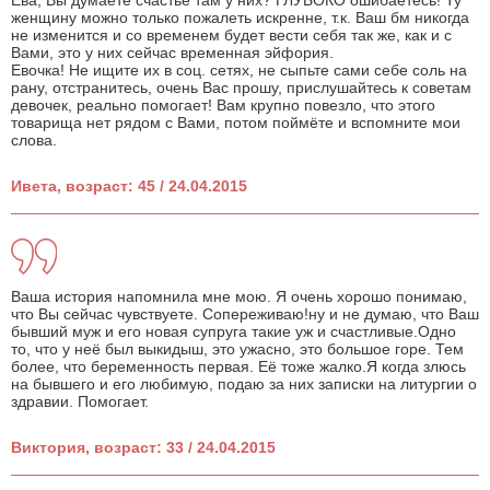
Ева, Вы думаете счастье там у них? ГЛУБОКО ошибаетесь! Ту
женщину можно только пожалеть искренне, т.к. Ваш бм никогда
не изменится и со временем будет вести себя так же, как и с
Вами, это у них сейчас временная эйфория.
Евочка! Не ищите их в соц. сетях, не сыпьте сами себе соль на
рану, отстранитесь, очень Вас прошу, прислушайтесь к советам
девочек, реально помогает! Вам крупно повезло, что этого
товарища нет рядом с Вами, потом поймёте и вспомните мои
слова.
Ивета, возраст: 45 / 24.04.2015
Ваша история напомнила мне мою. Я очень хорошо понимаю,
что Вы сейчас чувствуете. Сопереживаю!ну и не думаю, что Ваш
бывший муж и его новая супруга такие уж и счастливые.Одно
то, что у неё был выкидыш, это ужасно, это большое горе. Тем
более, что беременность первая. Её тоже жалко.Я когда злюсь
на бывшего и его любимую, подаю за них записки на литургии о
здравии. Помогает.
Виктория, возраст: 33 / 24.04.2015