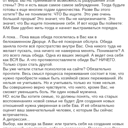
от мира. Вы НЕ принимаете возможность разрушения этой
стены? Это и есть ваше самое самое заблуждение. Тогда будьте
готовы к еще многим годам одиночества. Разве Вы этого
хотите? Вы не понимаете: ЧТО Вы ищите. Это уже очень
большой прорыв! Это значит, что Вы не капризничаете. Это
значит, что Вы ищите понимание себя. И вот когда Вы поймете:
КАК Вам удобно жить-тогда и начнет выстраиваться порядок.
А пока... Пока ваша обида поселилась в Вас как в
белокаменном Дворце. А Вы-её покорная обслуга. Обида
заняла почти всё простратство внутри Вас. Она никого туда не
желает пускать, она ничего не намерена менять. Понимаете? А
это всего лишь обида. Одна из ваших эмоций. А ведет она себя
как ВСЯ Вы. А что противопоставляете обиде Вы? НИЧЕГО.
Только страх стать другой.
Вы уже читали статьи психологов на сайте? Обязательно
прочтите. Весь смысл процесса переживания состоит в том, что
нужно приобрести навык быть хозяйкой своих переживаний. Их
нельзя не учитывать. Но и учитывать только их тоже нельзя.
Вы совершенно верно чувствуете, что никто, кроме Вас, не
сможет уменьшить боль. Ни один новый мужчина.
НО: если Вы хотите семью, то должны понять, что на старых
воспоминаниях новой семьи не будет. Для создания новых
отношений нужна уверенная в себе Ева. И её обязательно
оценит ваш замечательный человек, с которым Вы сейчас
встречаетесь.
А депрессия...
Выбор, как всегда за Вами: или тратить себя на создание новых