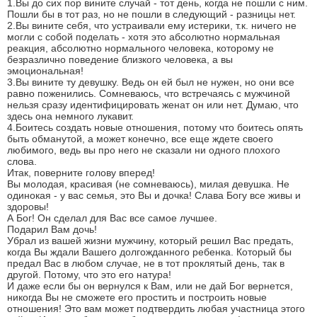
1.Вы до сих пор вините случай - тот день, когда не пошли с ним.
Пошли бы в тот раз, но не пошли в следующий - разницы нет.
2.Вы вините себя, что устраивали ему истерики, т.к. ничего не
могли с собой поделать - хотя это абсолютно нормальная
реакция, абсолютно нормального человека, которому не
безразлично поведение близкого человека, а вы
эмоциональная!
3.Вы вините ту девушку. Ведь он ей был не нужен, но они все
равно поженились. Сомневаюсь, что встречаясь с мужчиной
нельзя сразу идентифицировать женат он или нет. Думаю, что
здесь она немного лукавит.
4.Боитесь создать новые отношения, потому что боитесь опять
быть обманутой, а может конечно, все еще ждете своего
любимого, ведь вы про него не сказали ни одного плохого
слова.
Итак, поверните голову вперед!
Вы молодая, красивая (не сомневаюсь), милая девушка. Не
одинокая - у вас семья, это Вы и дочка! Слава Богу все живы и
здоровы!
А Бог! Он сделал для Вас все самое лучшее.
Подарил Вам дочь!
Убрал из вашей жизни мужчину, который решил Вас предать,
когда Вы ждали Вашего долгожданного ребенка. Который бы
предал Вас в любом случае, не в тот проклятый день, так в
другой. Потому, что это его натура!
И даже если бы он вернулся к Вам, или не дай Бог вернется,
никогда Вы не сможете его простить и построить новые
отношения! Это вам может подтвердить любая участница этого