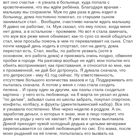
вот оно счастье - я узнала в больнице, куда попала с
кровотечением, что мы ждём ребёнка. Благодаря врачам -
малышку мы сохранили. Муж по два раза в день ездил в
больницу, дома постоянно помогал, со старшим сыном
заниматься стал... Вообщем, счастливо начали ждать малышку.
Я давно не работаю, т.к. Муж сказал, что ему плохо, когда меня
нет дома, а в остальном - проживем. Но вот я стала замечать,
что муж все реже меня обнимает, как-то сухо со мной общаться
стал, мои просьбы помочь в чем-то переваливает на сына. Стал
почти каждый день ходить в спортзал, сел на диету, дома
перестал есть. Стал, якобы, по работе уезжать (хотя в
основном, его работа дома) и приезжать очень поздно, обвиняя
пробки в городе. На разговор вообще не идёт, мои попытки его
обнять воспринимает, как приставания, и относится ко мне, как
к прокаженной, не дай Бог дотронусь. Я думала сначала, что
это депрессия - ему 41 год сейчас. Ну ответственность,
отсутствие большого количества заказов и т.д. Поддерживать его
пыталась сначала. А потом у меня с глаз стала сходить
пелена... И сразу один за другим, как пазлы стала сходиться
картина - у него есть любовница: на 8 марта он уехал из дома
"по делам", забывал сына из школы забрать, покупал спиртное,
конфеты, колбасу, и фрукты (джентельменский набор). Все это
я узнавала постепенно. Мне через неделю в роддом. А он,
заработав деньги, о которых я знаю, мне в лицо говорит, что
даже на роды у него не хватает. Я уже все слезы выплакала.
Домой приходит чужой холодный дядька и целыми вечерами
переписывается со своей любовницей по смс. Его мама, после
моих рыданий на её плече, попыталась его вызвать на