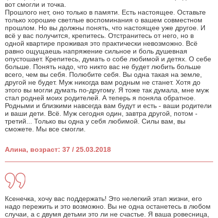
вот смогли и точка.
Прошлого нет, оно только в памяти. Есть настоящее. Оставьте
только хорошие светлые воспоминания о вашем совместном
прошлом. Но вы должны понять, что настоящее уже другое. И
всё у вас получится, крепитесь. Отстранитесь от него, но в
одной квартире проживая это практически невозможно. Всё
равно ощущаешь напряжение сильное и боль душевная
опустошает. Крепитесь, думать о собе любимой и детях. О себе
больше. Понять надо, что никто вас не будет любить больше
всего, чем вы себя. Полюбите себя. Вы одна такая на земле,
другой не будет. Муж никогда вам родным не станет. Хотя до
этого вы могли думать по-другому. Я тоже так думала, мне муж
стал родней моих родителей. А теперь я поняла обратное.
Родными и близкими навсегда вам будут и есть - ваши родители
и ваши дети. Всё. Муж сегодня один, завтра другой, потом -
третий... Только вы одна у себя любимой. Силы вам, вы
сможете. Мы все смогли.
Алина, возраст: 37 / 25.03.2018
Ксенечка, хочу вас поддержать! Это нелегкий этап жизни, его
надо пережить и это возможно. Вы не одна останетесь в любом
случаи, а с двумя детьми это ли не счастье. Я ваша ровесница,