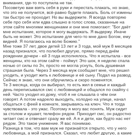
внимания, где-то поступила не так.
Посоветую вам взять себя в руки и перестать плакать, но знаю,
что это не получится, всё-равно будете плакать. Боль от измены
так быстро не проходит. Но вы выдержите. Я всегда повторяю
себе про себя или едва слышно в голос слова, сказанные на
этом сайте многими женщинами и они мне помогают: "Бог даёт
мне испытание, которое я могу выдержать. Я выдержу. Иначе
быть не может. Это испытание для чего-то мне дано Богом, ему
видней. Я полагаюсь на волю Божию."
Мне тоже 37 лет, двое детей 13 лет и 3 года, мой муж 8 месяцев
назад признался, что полюбил другую, прямо перед днём
рождении дочери - ей 3 года исполнялось. Что я испытала - все
женщины, кто на этом сайте - поймут. Это шок, я неделю спала
ночью от силы по 3ч, просто не могла уснуть, боль душевная
страшная была. Через 3 месяца муж сообщает мне, что решил
уходить, и уходит жить к любовнице и её сыну. Подал на развод.
Сейчас я знаю, что они обручились и скоро поженятся.
Те 3 месяца, когда он выбирал, то есть жил в семье и каждый
день переписывался смс с любовницей и общался по скайпу с
ней. Часто уходил из дому, чтоб я не слышала о чём они
говорят. А потом надоело выходить, холодно на улице, начал
общаться с феей в комнате, закрываясь на ключ. Что я тогда
чувствовала - это ужас. Поэтому я могу вас понять. Муж сидит
за столом и кушает, телефон рядом. Приходит смс, он радостно
читает смс и отвечает сразу же ей. А я и дети, как будто нас нет
рядом. Это такое унижение. Я вас понимаю.
Разница в том, что вам муж не признаётся открыто, что у него
любовница, а мой признался. Сказал, что любит другую, а какие