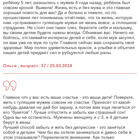
ребёнку 5 лет, разошлись с мужем 4 года назад, ребёнок был
совсем крохой. Выжила! Жизнь есть и без мужа и это главная
хорошая новость для вас! Да и больно и тяжело, но по
прошествиии лет понимаешь отчётливо, что та жизнь, которую
нам «устраивают» гуляющие мужья не жизнь вовсе, а сплошное
страдание. Не стоят они таких слез, берегите себя и малышку,
вы своим детям будете нужны всегда. Обнимаю вас. Ничего не
бойтесь, отстаивайте интересы детей и себя, если муж загулял,
он вам уже не муж по сути. Главное сейчас вам сохранить своё
здоровье. Мир полон удивительных красок, а улыбки и объятия
наших детей придают сил и рубцуются любые раны.
Ольга , возраст: 37 / 25.03.2018
Главное что у вас есть ваше счастье - это ваши дети! Поверьте,
жить с гулящим мужем совсем не счастье. Принесет от какой-
нибудь давалки не дай бог заразу, а потом вам еще лечиться от
его "букетов" ! Лучше отпустить и забыть как страшный сон!
Одна вы не останетесь. Мужчины женщину и с 3, и 4 детьми
берут в жены.
Лучший способ забыть и жить без депрессии - это заняться
собой и детьми. Чем бы вы хотели заниматься и давно себе в
этом отказывали? Переключите внимание. Как только