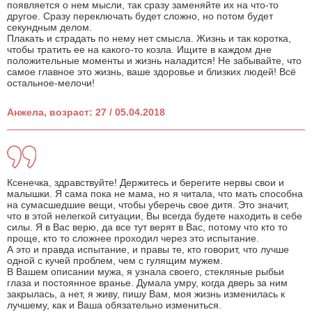
появляется о нем мысли, так сразу заменяйте их на что-то
другое. Сразу переключать будет сложно, но потом будет
секундным делом.
Плакать и страдать по нему нет смысла. Жизнь и так коротка,
чтобы тратить ее на какого-то козла. Ищите в каждом дне
положительные моменты и жизнь наладится! Не забывайте, что
самое главное это жизнь, ваше здоровье и близких людей! Всё
остальное-мелочи!
Анжела, возраст: 27 / 05.04.2018
Ксенечка, здравствуйте! Держитесь и берегите нервы свои и
малышки. Я сама пока не мама, но я читала, что мать способна
на сумасшедшие вещи, чтобы уберечь свое дитя. Это значит,
что в этой нелегкой ситуации, Вы всегда будете находить в себе
силы. Я в Вас верю, да все тут верят в Вас, потому что кто то
проще, кто то сложнее проходил через это испытание.
А это и правда испытание, и правы те, кто говорит, что лучше
одной с кучей проблем, чем с гулящим мужем.
В Вашем описании мужа, я узнала своего, стекляные рыбьи
глаза и постоянное вранье. Думала умру, когда дверь за ним
закрылась, а нет, я живу, пишу Вам, моя жизнь изменилась к
лучшему, как и Ваша обязательно измениться.