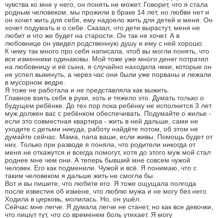
чувства ко мне у него, он понять не может. Говорит, что я стала
родным человеком, мы прожили в браке 14 лет, но любви нет и
он хочет жить для себя, ему надоело жить для детей и меня. Он
хочет подумать и о себе. Сказал, что дети вырастут, меня не
любит и что же будет на старости. Он так не хочет. А в
любовнице он увидел родственную душу и ему с ней хорошо.
К чему так много про себя написала, чтоб вы могли понять, что
все изменники одинаковы. Мой тоже уже много денег потратил
на любовницу и её сына, я случайно находила чеки, которые он
не успел выкинуть, а через час они были уже порваны и лежали
в мусорном ведре.
Я тоже не работала и не представляла как выжить.
Главное взять себя в руки, хоть и тяжело это. Думать только о
будущем ребёнке. До тех пор пока ребёнку не исполнится 3 лет
муж должен вас с ребёнком обеспечивать. Подумайте о жилье -
если это совместная квартира - жить в ней дальше, сами не
уходите с детьми никуда, работу найдёте потом, об этом не
думайте сейчас. Мама, папа ваши, если живы. Помощь будет от
них. Только при разводе я поняла, что родители никогда от
меня не откажутся и всегда помогут, хотя до этого муж мой стал
роднее мне чем они. А теперь бывший мне совсем чужой
человек. Его как подменили. Чужой и всё. Я понимаю, что с
таким человеком я дальше жить не смогла бы.
Вот и вы пишите, что любите его. Я тоже ощущала полгода
после известия об измене, что люблю мужа и не могу без него.
Ходила в церковь, молилась. Но, он ушёл.
Сейчас мне легче. Я думала легче не станет, но как все девочки,
что пишут тут, что со временем боль утихает. Я могу