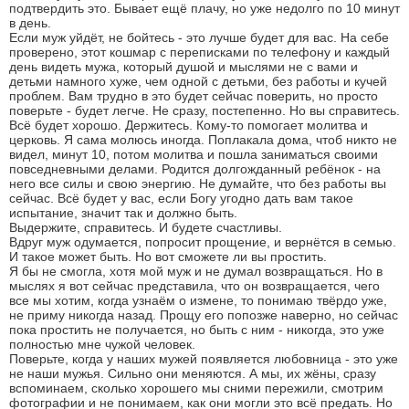
подтвердить это. Бывает ещё плачу, но уже недолго по 10 минут
в день.
Если муж уйдёт, не бойтесь - это лучше будет для вас. На себе
проверено, этот кошмар с переписками по телефону и каждый
день видеть мужа, который душой и мыслями не с вами и
детьми намного хуже, чем одной с детьми, без работы и кучей
проблем. Вам трудно в это будет сейчас поверить, но просто
поверьте - будет легче. Не сразу, постепенно. Но вы справитесь.
Всё будет хорошо. Держитесь. Кому-то помогает молитва и
церковь. Я сама молюсь иногда. Поплакала дома, чтоб никто не
видел, минут 10, потом молитва и пошла заниматься своими
повседневными делами. Родится долгожданный ребёнок - на
него все силы и свою энергию. Не думайте, что без работы вы
сейчас. Всё будет у вас, если Богу угодно дать вам такое
испытание, значит так и должно быть.
Выдержите, справитесь. И будете счастливы.
Вдруг муж одумается, попросит прощение, и вернётся в семью.
И такое может быть. Но вот сможете ли вы простить.
Я бы не смогла, хотя мой муж и не думал возвращаться. Но в
мыслях я вот сейчас представила, что он возвращается, чего
все мы хотим, когда узнаём о измене, то понимаю твёрдо уже,
не приму никогда назад. Прощу его попозже наверно, но сейчас
пока простить не получается, но быть с ним - никогда, это уже
полностью мне чужой человек.
Поверьте, когда у наших мужей появляется любовница - это уже
не наши мужья. Сильно они меняются. А мы, их жёны, сразу
вспоминаем, сколько хорошего мы сними пережили, смотрим
фотографии и не понимаем, как они могли это всё предать. Но