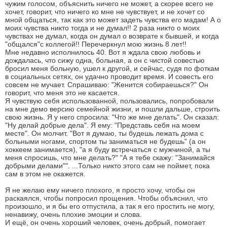
чужим голосом, объяснить ничего не может, а скорее всего не
хочет, говорит, что ничего ко мне не чувствует, и не хочет со
мной общаться, так как это может задеть чувства его мадам! А о
моих чувства никто тогда и не думал!! 2 раза никто о моих
чувствах не думал, когда он думал о возврате к бывшей, и когда
"общался"с коллегой!! Перечеркнул мою жизнь 8 лет!!
Мне недавно исполнилось 40. Вот я ждала свою любовь и
дождалась, что сижу одна, больная, а он с чистой совестью
бросил меня больную, ушел к другой, и сейчас, судя по фоткам
в социальных сетях, он удачно проводит время. И совесть его
совсем не мучает. Спрашиваю: "Женится собираешься?" Он
говорит, что меня это не касается.
Я чувствую себя использованной, пользовались, попробовали
на мне демо версию семейной жизни, и пошли дальше, строить
свою жизнь. Я у него спросила: "Что же мне делать". Он сказал:
"Ну делай добрые дела". Я ему: "Представь себя на моем
месте". Он молчит. "Вот я думаю, ты будешь лежать дома с
больными ногами, спортом ты заниматься не будешь" (а он
хоккеем занимается), "а я буду встречаться с мужчиной, а ты
меня спросишь, что мне делать?" "А я тебе скажу: "Занимайся
добрыми делами"". ...Только никто этого сам не поймет, пока
сам в этом не окажется.
Я не желаю ему ничего плохого, я просто хочу, чтобы он
раскаялся, чтобы попросил прощения. Чтобы объяснил, что
произошло, и я бы его отпустила, а так я его простить не могу,
ненавижу, очень плохие эмоции и слова.
И ещё, он очень хороший человек, очень добрый, помогает