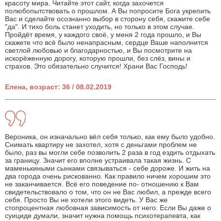
красоту мира. Читайте этот сайт, когда захочется
полюбопытствовать о прошлом. А Вы попросите Бога укрепить
Вас и сделайте осознанно выбор в сторону себя, скажите себе
"да". И тихо боль станет уходить, но только в этом случае.
Пройдёт время, у каждого своё, у меня 2 года прошло, и Вы
скажете что всё было ненапрасным, сердце Ваше наполнится
светлой любовью и благодарностью, и Вы посмотрите на
искорёженную дорогу, которую прошли, без слёз, вины и
страхов. Это обязательно случится! Храни Вас Господь!
Елена, возраст: 36 / 08.02.2019
Вероника, он изначально вёл себя только, как ему было удобно.
Снимать квартиру не захотел, хотя с деньгами проблем не
было, раз вы могли себе позволить 2 раза в год ездить отдыхать
за границу. Значит его вполне устраивала такая жизнь. С
маменькиными сынками связываться - себе дороже. И жить на
два города очень рискованно. Как правило ничем хорошим это
не заканчивается. Всё его поведение по- отношению к Вам
свидетельствовало о том, что он не Вас любил, а прежде всего
себя. Просто Вы не хотели этого видеть. У Вас же
стопроцентная любовная зависимость от него. Если Вы даже о
суициде думали, значит нужна помощь психотерапевта, как