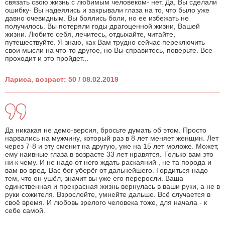
связать свою жизнь с любимым человеком- нет. Да, Вы сделали
ошибку- Вы надеялись и закрывали глаза на то, что было уже
давно очевидным. Вы боялись боли, но ее избежать не
получилось. Вы потеряли годы драгоценной жизни, Вашей
жизни. Любите себя, лечитесь, отдыхайте, читайте,
путешествуйте. Я знаю, как Вам трудно сейчас переключить
свои мысли на что-то другое, но Вы справитесь, поверьте. Все
проходит и это пройдет...
Лариса, возраст: 50 / 08.02.2019
Да никакая не демо-версия, бросьте думать об этом. Просто
нарвались на мужчину, который раз в 8 лет меняет женщин. Лет
через 7-8 и эту сменит на другую, уже на 15 лет моложе. Может,
ему наивные глаза в возрасте 33 лет нравятся. Только вам это
ни к чему. И не надо от него ждать раскаяний , не та порода и
вам во вред. Вас бог уберёг от дальнейшего. Гордиться надо
тем, что он ушёл, значит вы уже его переросли. Ваша
единственная и прекрасная жизнь вернулась в ваши руки, а не в
руки сожителя. Взрослейте, умнейте дальше. Всё случается в
своё время. И любовь зрелого человека тоже, для начала - к
себе самой.