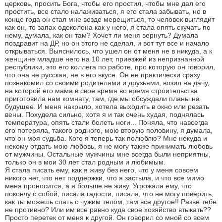
церковь, просить Бога, чтобы его простил, чтобы мне дал его
простить, все стало налаживаться, я его стала забывать, но в
конце года он стал мне везде мерещиться, то человек выглядит
как он, то запах одеколона как у него, я стала опять скучать по
нему, думала, как он там? Хочет ли меня вернуть? Думала
поздравит на ДР, но он этого не сделал, и вот тут все и начало
открываться. Выяснилось, что ушел он от меня не в никуда, а к
женщине младше него на 10 лет, приезжей из непризнанной
республики, это его коллега по работе, про которую он говорил,
что она не русская, не в его вкусе. Он ее практически сразу
познакомил со своими родителями и друзьями, возил на дачу,
на которой его мама в свое время во время строительства
приготовила нам комнату, там, где мы обсуждали планы на
будущее. И меня накрыло, хотела выходить в окно или резать
вены. Похудела сильно, хотя я и так очень худая, поднялась
температура, опять стали болеть ноги... Поняла, что навсегда
его потеряла, такого родного, мою вторую половину, я думала,
что он моя судьба. Кого я теперь так полюблю? Мне некуда и
некому отдать мою любовь, я не могу также принимать любовь
от мужчины. Остальные мужчины мне всегда были неприятны,
только он в мои 30 лет стал родным и любимым.
Я стала писать ему, как я живу без него, что у меня совсем
никого нет, что нет поддержки, что я застыла, и что все мимо
меня проносится, а я больше не живу. Угрожала ему, что
покончу с собой, писала гадости, писала, что не могу поверить,
как ты можешь спать с чужим телом, там все другое!! Разве тебе
не противно? Или им все равно куда свое хозяйство втыкать??
Просто перетек от меня к другой. Он говорил со мной со всем