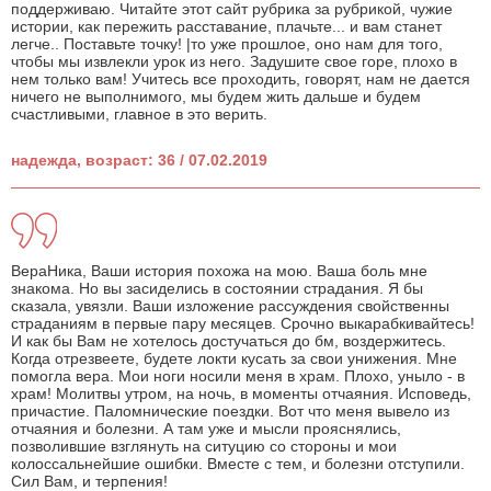
поддерживаю. Читайте этот сайт рубрика за рубрикой, чужие
истории, как пережить расставание, плачьте... и вам станет
легче.. Поставьте точку! |то уже прошлое, оно нам для того,
чтобы мы извлекли урок из него. Задушите свое горе, плохо в
нем только вам! Учитесь все проходить, говорят, нам не дается
ничего не выполнимого, мы будем жить дальше и будем
счастливыми, главное в это верить.
надежда, возраст: 36 / 07.02.2019
ВераНика, Ваши история похожа на мою. Ваша боль мне
знакома. Но вы засиделись в состоянии страдания. Я бы
сказала, увязли. Ваши изложение рассуждения свойственны
страданиям в первые пару месяцев. Срочно выкарабкивайтесь!
И как бы Вам не хотелось достучаться до бм, воздержитесь.
Когда отрезвеете, будете локти кусать за свои унижения. Мне
помогла вера. Мои ноги носили меня в храм. Плохо, уныло - в
храм! Молитвы утром, на ночь, в моменты отчаяния. Исповедь,
причастие. Паломнические поездки. Вот что меня вывело из
отчаяния и болезни. А там уже и мысли прояснялись,
позволившие взглянуть на ситуцию со стороны и мои
колоссальнейшие ошибки. Вместе с тем, и болезни отступили.
Сил Вам, и терпения!