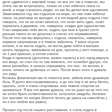
дело сдвинется с мертвой точки, но все это так и повисло, мы
опять так же встречались, только он стал избегать секса со
мной, и когда случалось редко, он как бы делал мне одолжение.
Заканчивался год, мы отдыхали на море, он там тоже избегал
секса, на разговор не выходил, и в последний день отдыха стал
говорить, что он не хочет женится, что хочет жить один, хочет
переехать в деревню, что, наверное, создан для одиночества.
Стал некрасиво себя вести, ходить при мне в туалет (хотя
раньше такого он не допускал и считал это неуважением).
После того как мы вернулись с отдыха, сказалось, наверное,
нервное напряжение и я тяжело заболела. У меня опухли
колени, я не могла ходить, не могла даже пойти в магазин
купить продукты, заказывала на дом, просила у него помощи, а
он 1 раз приехал, а потом слился.
Когда я приехала (доползла, можно сказать) в его город вернуть
его вещи, он стал что-то там мямлить, что полюбил другую, что
меня разлюбил, я начала спрашивать, кто она - он молчит, в
итоге, ничего не добилась от него. После всего этого я думала
что умру.
Болезнь физическая как-то помогла мне, забила мою душевную
боль. Я долго восстанавливалась, и до сих пор я не могу бегать,
прыгать, хотя я очень спортивная, мне тяжело спортом не
заниматься. Я все это время думала, что он ушел из-за того что
не хотел брать оответственности, испугался свадьбы, болезни
(он трусоват по натуре (боится летать до ужаса на самолётах ),
но я его люблю все равно).
Прошел год после нашего расставания, я стала ходить в