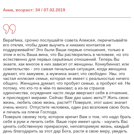
Анна, возраст: 34 / 07.02.2019
ВераНика, срочно послушайте совета Алексея, перечитывайте
его отклик, чтобы даже выучить и никаких контактов не
поддерживайте! Это были Ваши первые отношения, только в
этом и есть Ваша вина, что Вы растворились в человеке, но это
естественно для первых серьёзных отношений. Теперь Вы
знаете, как многое в них зависит от женщины. Конкубиннат, или
сожительство - это самая печальная ситуация, когда женщина
думает, что замужем, а мужчина знает, что свободен. Увы, это
частая иллюзия семьи, которая не имеет с реальностью ничего
общего. Женщина думает, что пробует семью, а пробуют её. Не
потому, что кто-то в чём-то виноват, а из-за страхов
одиночества, осуждения часто люди ввергают себя в отчаяние,
и приследуют миражи. Сейчас Вам дан шанс жить!!! Жить свою
жизнь, любить свою жизнь, расти!!! Поверьте, этот шанс значит
очень много. Отпустите человека, один раз возложив свою боль
и печаль на плечи Господа.
Поверьте своему телу, которое кричит Вам о том, что надо брать
себя в руки и лечить себя. Ваше горе имеет цель - научить Вас
ценить собственную прекрасную, неповторимую жизнь, каждый
день благодарить за этот дар Бога, расти в свою меру, увидеть