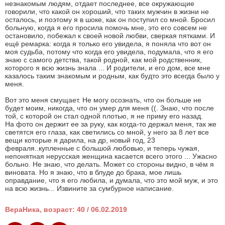
незнакомым людям, отдает последнее, все окружающие
говорили, что какой он хороший, что таких мужчин в жизни не
осталось, и поэтому я в шоке, как он поступил со мной. Бросил
больную, когда я его просила помочь мне, это его совсем не
остановило, побежал к своей новой любви, сверкая пятками. И
ещё ремарка: когда я только его увидела, я поняла что вот он
моя судьба, потому что когда его увидела, подумала, что я его
знаю с самого детства, такой родной, как мой родственник,
которого я всю жизнь знала ... И родители, и его дом, все мне
казалось таким знакомым и родным, как будто это всегда было у
меня.
Вот это меня смущает. Не могу осознать, что он больше не
будет моим, никогда, что он умер для меня ((. Знаю, что после
той, с которой он стал одной плотью, я не приму его назад.
На фото он держит ее за руку, как когда-то держал меня, так же
светятся его глаза, как светились со мной, у него за 8 лет все
вещи которые я дарила, на др, новый год, 23
февраля..купленные с большой любовью, и теперь чужая,
непонятная нерусская женщина касается всего этого ... Ужасно
больно. Не знаю, что делать. Может со стороны видно, в чём я
виновата. Но я знаю, что в блуде до брака, мое лишь
оправдание, что я его любила, и думала, что это мой муж, и это
на всю жизнь... Извините за сумбурное написание.
ВераНика, возраст: 40 / 06.02.2019