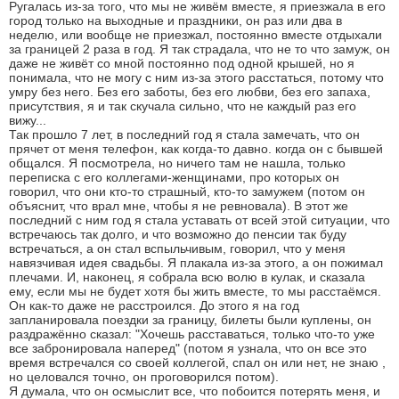
Ругалась из-за того, что мы не живём вместе, я приезжала в его
город только на выходные и праздники, он раз или два в
неделю, или вообще не приезжал, постоянно вместе отдыхали
за границей 2 раза в год. Я так страдала, что не то что замуж, он
даже не живёт со мной постоянно под одной крышей, но я
понимала, что не могу с ним из-за этого расстаться, потому что
умру без него. Без его заботы, без его любви, без его запаха,
присутствия, я и так скучала сильно, что не каждый раз его
вижу...
Так прошло 7 лет, в последний год я стала замечать, что он
прячет от меня телефон, как когда-то давно. когда он с бывшей
общался. Я посмотрела, но ничего там не нашла, только
переписка с его коллегами-женщинами, про которых он
говорил, что они кто-то страшный, кто-то замужем (потом он
объяснит, что врал мне, чтобы я не ревновала). В этот же
последний с ним год я стала уставать от всей этой ситуации, что
встречаюсь так долго, и что возможно до пенсии так буду
встречаться, а он стал вспыльчивым, говорил, что у меня
навязчивая идея свадьбы. Я плакала из-за этого, а он пожимал
плечами. И, наконец, я собрала всю волю в кулак, и сказала
ему, если мы не будет хотя бы жить вместе, то мы расстаёмся.
Он как-то даже не расстроился. До этого я на год
запланировала поездки за границу, билеты были куплены, он
раздражённо сказал: "Хочешь расставаться, только что-то уже
все забронировала наперед" (потом я узнала, что он все это
время встречался со своей коллегой, спал он или нет, не знаю ,
но целовался точно, он проговорился потом).
Я думала, что он осмыслит все, что побоится потерять меня, и