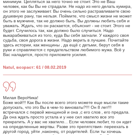
минимум. Цепляться за него точно не стоит. Это не Ваш
человек, как бы Вы не страдали. Не надо из него делать кумира,
он этого не заслуживает. Вы очень сильно растравливаете свою
душевную рану, так нельзя. Поймите, что смысл жизни не может
быть в мужчине, так не должно быть. Вы должны любить себя и
уважать. Ждать, что он раскается, объяснит - не стоит. Этого не
будет. Случилось так, как должно было случиться. Надо
выкарабкиваться из того, куда Вы себя загнали. У каждого своя
судьба, своя дорога в жизни. Надо верить в лучшее. Почитайте
здесь истории, как женщины , да ещё с детьми, берут себя в
руки и справляются с предательством любимого мужа. Всё у
Вас наладится, просто приложите усилия.
Natul, возраст: 61 / 08.02.2019
Милая ВероНика!
Боже мой!!! Как Вы после всего этого можете еще мысли такие
допускать, что это Вы в чем-то виноваты?!!! Он 8 лет!!!
встречался с первой женщиной и она ,с его слов , его предала.
Да она ждать просто устала и у нее сил хватило все это
прекратить. А у вас не хватило... Если человек любит, то он идет
на определенные жертвы. Разве это препятствия- переехать в
другой город, уйти ,наконец, от родителей. Если ты хочешь