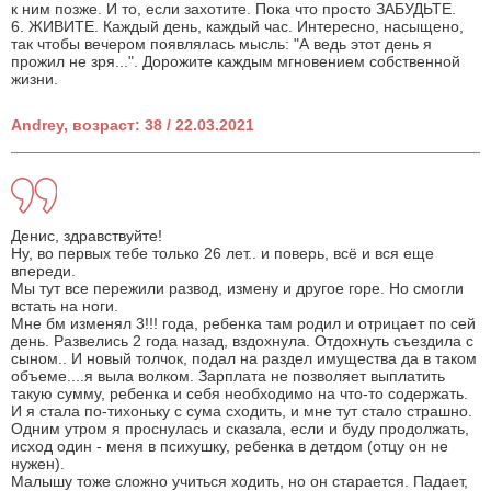
к ним позже. И то, если захотите. Пока что просто ЗАБУДЬТЕ.
6. ЖИВИТЕ. Каждый день, каждый час. Интересно, насыщено,
так чтобы вечером появлялась мысль: "А ведь этот день я
прожил не зря...". Дорожите каждым мгновением собственной
жизни.
Andrey, возраст: 38 / 22.03.2021
Денис, здравствуйте!
Ну, во первых тебе только 26 лет.. и поверь, всё и вся еще
впереди.
Мы тут все пережили развод, измену и другое горе. Но смогли
встать на ноги.
Мне бм изменял 3!!! года, ребенка там родил и отрицает по сей
день. Развелись 2 года назад, вздохнула. Отдохнуть съездила с
сыном.. И новый толчок, подал на раздел имущества да в таком
объеме....я выла волком. Зарплата не позволяет выплатить
такую сумму, ребенка и себя необходимо на что-то содержать.
И я стала по-тихоньку с сума сходить, и мне тут стало страшно.
Одним утром я проснулась и сказала, если и буду продолжать,
исход один - меня в психушку, ребенка в детдом (отцу он не
нужен).
Малышу тоже сложно учиться ходить, но он старается. Падает,