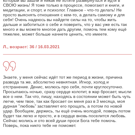
который вы зашли и никак не хотите развернуться и идти в
СВОЮ жизнь! Я тоже только в процессе, помогают и книги, и
медитации, и спорт, и психолог. Главное - что-то делать! Не
просто выяснять отношения с кем-то, а делать самому и для
себя! Очень надеюсь вы найдете силы на то, чтобы жить
дальше и заботиться о себе и поверить, что у вас уже есть так
много и вы можете многое дать другим, помочь тем кому ещё
тяжелее, может больше начнете ценить, что имеете.
Л., возраст: 36 / 16.03.2021
Знаете, у меня сейчас идёт тот же период в жизни, причина
развода та же, абсолютно невнятная. Игнор, холод и
отстранение. Денис, молюсь про себя, почти круглосуточно.
Просыпаюсь ночью, сразу сердце колотит, в жар бросает, мысли
все о нем. Так что, пишу, находясь в состоянии может быть чуть
легче, чем твое, так как бросает он меня раз в 3 месяца, моя
дурная "любовь" заставляет его прощать, а потом по новой
удар. Вообщем, держись, ты ещё очень молодой, поверь потом
будет так легко и просто, и в сердце вновь поселится любовь.
Сейчас молись и ото всей души проси Бога тебе помочь.
Поверь, пока никто тебе не поможет.