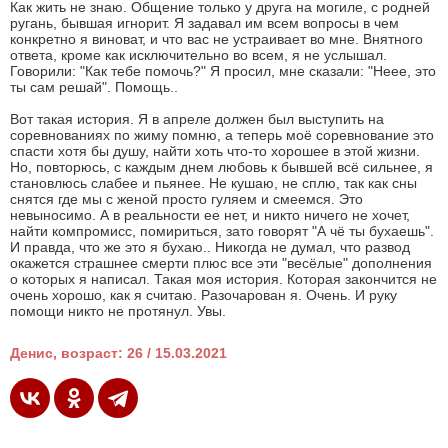
Как жить не знаю. Общение только у друга на могиле, с родней
ругань, бывшая игнорит. Я задавал им всем вопросы в чем
конкретно я виноват, и что вас не устраивает во мне. Внятного
ответа, кроме как исключительно во всем, я не услышал.
Говорили: "Как тебе помочь?" Я просил, мне сказали: "Неее, это
ты сам решай". Помощь..
Вот такая история. Я в апреле должен был выступить на
соревнованиях по жиму помню, а теперь моё соревнование это
спасти хотя бы душу, найти хоть что-то хорошее в этой жизни.
Но, повторюсь, с каждым днем любовь к бывшей всё сильнее, я
становлюсь слабее и пьянее. Не кушаю, не сплю, так как сны
снятся где мы с женой просто гуляем и смеемся. Это
невыносимо. А в реальности ее нет, и никто ничего не хочет,
найти компромисс, помириться, зато говорят "А чё ты бухаешь".
И правда, что же это я бухаю.. Никогда не думал, что развод
окажется страшнее смерти плюс все эти "весёлые" дополнения
о которых я написал. Такая моя история. Которая закончится не
очень хорошо, как я считаю. Разочарован я. Очень. И руку
помощи никто не протянул. Увы.
Денис, возраст: 26 / 15.03.2021