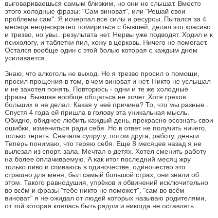
выговариваешься самым близким, но они не слышат. Вместо
этого холодные фразы: "Сам виноват", или "Решай свои
проблемы сам". Я исчерпал все силы и ресурсы. Пытался за 4
месяца неоднократно помириться с бывшей, делал это красиво
и трезво, но увы.. результата нет. Нервы уже подводят. Ходил и к
психологу, и таблетки пил, хожу в церковь. Ничего не помогает.
Остался вообще один с этой болью которая с каждым днем
усиливается.
Знаю, что алкоголь не выход. Но я трезво просил о помощи,
просил прощения в том, в чем виноват и нет. Никто не услышал
и не захотел понять. Повторюсь - одни и те же холодные
фразы. Бывшая вообще общаться не хочет. Хотя грехов
больших я не делал. Какая у неё причина? То, что мы разные..
Спустя 4 года ей пришла в голову эта уникальная мысль.
Обидно, обиднее любить каждый день, прекрасно осознать свои
ошибки, измениться ради себя. Но в ответ не получить ничего,
только терять. Сначала супругу, потом друга, работу, деньги.
Теперь понимаю, что теряю себя. Еще 8 месяцев назад я не
вылезал из спорт. зала. Мечтал о детях. Хотел сменить работу
на более оплачиваемую. А как итог последний месяц жру
только пиво и спиваюсь в одиночестве, одиночество это
страшно для меня, был самый большой страх, они знали об
этом. Такого равнодушия, упрёков и обвинений исключительно
во всём и фразы "тебе никто не поможет", "сам во всём
виноват" я не ожидал от людей которых называю родителями,
от той которая клялась быть рядом и никогда не оставлять.