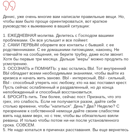
Денис, уже очень многие вам написали правильные вещи. Но,
чтобы вам было проще ориентироваться, вот краткое
руководство к выживанию в вашей ситуации:
1. ЕЖЕДНЕВНАЯ молитва. Делитесь с Господом вашими
проблемами. Он все услышит и все поймет.
2. САМИ ПЕРВЫМ оборвите все контакты с бывшей. с ее
родственниками. С ее домашними питомцами, наконец. Не
отвечайте на сообщения, не берите трубку, даже если звонит.
Хотя бы первые три месяца. Дальше "меры" можно продлить по
усмотрению.
3. ОСОЗНАТЬ и ПОМНИТЬ: у вас остались ВЫ. Тот внутренний
ВЫ обладает всеми необходимыми знаниями, чтобы выйти из
кризиса и начать жить заново. ВЫ - интересный, ВЫ - сильный,
ВЫ - способный утереть нос любому, кто на вас поставил крест.
Пусть сейчас ослабленный и раздавленный, но до конца
непобежденный и способный восстановиться.
4. БРОСИТЬ пить. Тем более, сейчас пост. Признать, что это
грех, это слабость. Если не получается разом, дайте себе
столько времени, чтобы "напиться". День? Два? Неделю? С
презрением к собственной немощи дайте своим слабостям
взять над вами верх, но с тем, чтобы вы обязательно взяли
реванш. И только чтобы потом ни-ни после установленного
срока. СОВСЕМ.
5. Не надо копаться в причинах расставания. Вы еще вернетесь