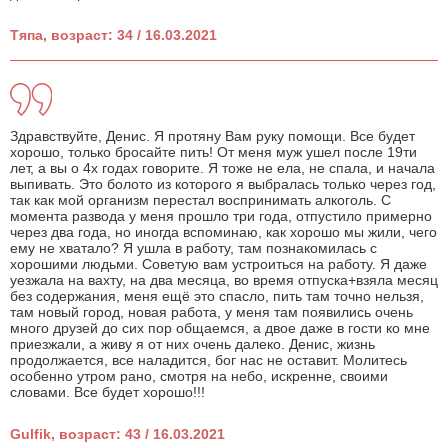
Тяпа, возраст: 34 / 16.03.2021
Здравствуйте, Денис. Я протяну Вам руку помощи. Все будет
хорошо, только бросайте пить! От меня муж ушел после 19ти
лет, а вы о 4х годах говорите. Я тоже не ела, не спала, и начала
выпивать. Это болото из которого я выбралась только через год,
так как мой организм перестал воспринимать алкоголь. С
момента развода у меня прошло три года, отпустило примерно
через два года, но иногда вспоминаю, как хорошо мы жили, чего
ему не хватало? Я ушла в работу, там познакомилась с
хорошими людьми. Советую вам устроиться на работу. Я даже
уезжала на вахту, на два месяца, во время отпуска+взяла месяц
без содержания, меня ещё это спасло, пить там точно нельзя,
там новый город, новая работа, у меня там появились очень
много друзей до сих пор общаемся, а двое даже в гости ко мне
приезжали, а живу я от них очень далеко. Денис, жизнь
продолжается, все наладится, бог нас не оставит. Молитесь
особенно утром рано, смотря на небо, искренне, своими
словами. Все будет хорошо!!!
Gulfik, возраст: 43 / 16.03.2021