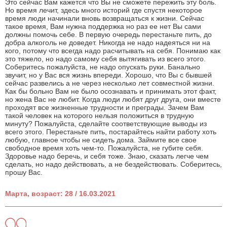
Это сейчас Вам кажется что Вы не сможете пережить эту боль.
Но время лечит, здесь много историй где спустя некоторое
время люди начинали вновь возвращаться к жизни. Сейчас
такое время, Вам нужна поддержка но раз ее нет Вы сами
должны помочь себе. В первую очередь перестаньте пить, до
добра алкоголь не доведет. Никогда не надо надеяться ни на
кого, потому что всегда надо расчитывать на себя. Понимаю как
это тяжело, но надо самому себя вытягивать из всего этого.
Соберитесь пожалуйста, не надо опускать руки. Банально
звучит, но у Вас вся жизнь впереди. Хорошо, что Вы с бывшей
сейчас развелись а не через несколько лет совместной жизни.
Как бы больно Вам не было осознавать и принимать этот факт,
но жена Вас не любит. Когда люди любят друг друга, они вместе
проходят все жизненные трудности и преграды. Зачем Вам
такой человек на которого нельзя положиться в трудную
минуту? Пожалуйста, сделайте соответствующие выводы из
всего этого. Перестаньте пить, постарайтесь найти работу хоть
любую, главное чтобы не сидеть дома. Займите все свое
свободное время хоть чем-то. Пожалуйста, не губите себя.
Здоровье надо беречь, и себя тоже. Знаю, сказать легче чем
сделать, но надо действовать, а не бездействовать. Соберитесь,
прошу Вас.
Марта, возраст: 28 / 16.03.2021