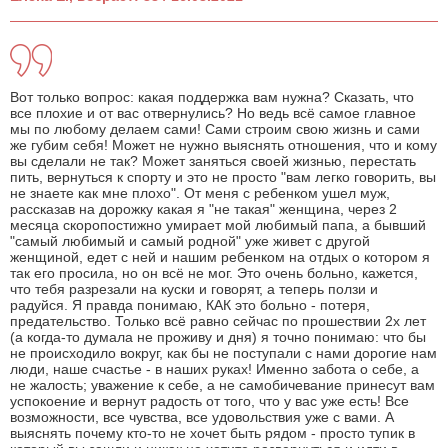
Вот только вопрос: какая поддержка вам нужна? Сказать, что
все плохие и от вас отвернулись? Но ведь всё самое главное
мы по любому делаем сами! Сами строим свою жизнь и сами
же губим себя! Может не нужно выяснять отношения, что и кому
вы сделали не так? Может заняться своей жизнью, перестать
пить, вернуться к спорту и это не просто "вам легко говорить, вы
не знаете как мне плохо". От меня с ребенком ушел муж,
рассказав на дорожку какая я "не такая" женщина, через 2
месяца скоропостижно умирает мой любимый папа, а бывший
"самый любимый и самый родной" уже живет с другой
женщиной, едет с ней и нашим ребенком на отдых о котором я
так его просила, но он всё не мог. Это очень больно, кажется,
что тебя разрезали на куски и говорят, а теперь ползи и
радуйся. Я правда понимаю, КАК это больно - потеря,
предательство. Только всё равно сейчас по прошествии 2х лет
(а когда-то думала не проживу и дня) я точно понимаю: что бы
не происходило вокруг, как бы не поступали с нами дорогие нам
люди, наше счастье - в наших руках! Именно забота о себе, а
не жалость; уважение к себе, а не самобичевание принесут вам
успокоение и вернут радость от того, что у вас уже есть! Все
возможности, все чувства, все удовольствия уже с вами. А
выяснять почему кто-то не хочет быть рядом - просто тупик в