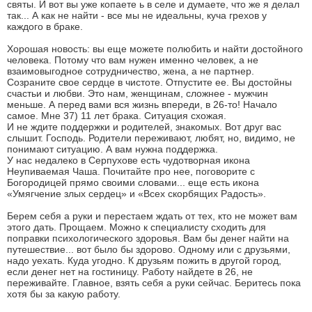
святы. И вот вы уже копаете ь в селе и думаете, что же я делал
так... А как не найти - все мы не идеальны, куча грехов у
каждого в браке.
Хорошая новость: вы еще можете полюбить и найти достойного
человека. Потому что вам нужен именно человек, а не
взаимовыгодное сотрудничество, жена, а не партнер.
Созраните свое сердце в чистоте. Отпустите ее. Вы достойны
счастьи и любви. Это нам, женщинам, сложнее - мужчин
меньше. А перед вами вся жизнь впереди, в 26-то! Начало
самое. Мне 37) 11 лет брака. Ситуация схожая.
И не ждите поддержки и родителей, знакомых. Вот друг вас
слышит. Господь. Родители переживают, любят, но, видимо, не
понимают ситуацию. А вам нужна поддержка.
У нас недалеко в Серпухове есть чудотворная икона
Неупиваемая Чаша. Почитайте про нее, поговорите с
Богородицей прямо своими словами... еще есть икона
«Умягчение злых сердец» и «Всех скорбящих Радость».
Берем себя а руки и перестаем ждать от тех, кто не может вам
этого дать. Прощаем. Можно к специалисту сходить для
поправки психологического здоровья. Вам бы денег найти на
путешествие... вот было бы здорово. Одному или с друзьями,
надо уехать. Куда угодно. К друзьям пожить в другой город,
если денег нет на гостиницу. Работу найдете в 26, не
переживайте. Главное, взять себя а руки сейчас. Беритесь пока
хотя бы за какую работу.