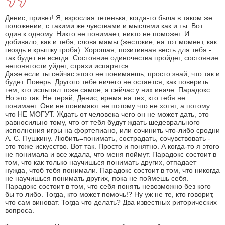
Денис, привет! Я, взрослая тетенька, когда-то была в таком же
положении, с такими же чувствами и мыслями как и ты. Вот
один к одному. Никто не понимает, никто не поможет. И
добивало, как и тебя, слова мамы (жестокие, на тот момент, как
гвоздь в крышку гроба). Хорошая, позитивная весть для тебя -
так будет не всегда. Состояние одиночества пройдет, состояние
непонятости уйдет, страхи испарятся.
Даже если ты сейчас этого не понимаешь, просто знай, что так и
будет. Поверь. Другого тебе ничего не остается, как поверить
тем, кто испытал тоже самое, а сейчас у них иначе. Парадокс.
Но это так. Не теряй, Денис, время на тех, кто тебя не
понимает. Они не понимают не потому что не хотят, а потому
что НЕ МОГУТ. Ждать от человека чего он не может дать, это
равносильно тому, что от тебя будут ждать шедеврального
исполнения игры на фортепиано, или сочинить что-либо сродни
А. С. Пушкину. Любить=понимать, сострадать, сочувствовать -
это тоже искусство. Вот так. Просто и понятно. А когда-то я этого
не понимала и все ждала, что меня поймут. Парадокс состоит в
том, что как только научишься понимать других, отпадает
нужда, чтоб тебя понимали. Парадокс состоит в том, что никогда
не научишься понимать других, пока не поймешь себя.
Парадокс состоит в том, что себя понять невозможно без кого
бы то либо. Тогда, кто может помочь!? Ну уж не те, кто говорит,
что сам виноват. Тогда что делать? Два известных риторических
вопроса.