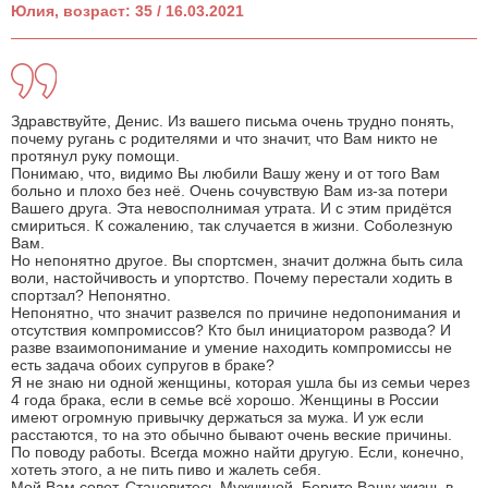
Юлия, возраст: 35 / 16.03.2021
Здравствуйте, Денис. Из вашего письма очень трудно понять,
почему ругань с родителями и что значит, что Вам никто не
протянул руку помощи.
Понимаю, что, видимо Вы любили Вашу жену и от того Вам
больно и плохо без неё. Очень сочувствую Вам из-за потери
Вашего друга. Эта невосполнимая утрата. И с этим придётся
смириться. К сожалению, так случается в жизни. Соболезную
Вам.
Но непонятно другое. Вы спортсмен, значит должна быть сила
воли, настойчивость и упортство. Почему перестали ходить в
спортзал? Непонятно.
Непонятно, что значит развелся по причине недопонимания и
отсутствия компромиссов? Кто был инициатором развода? И
разве взаимопонимание и умение находить компромиссы не
есть задача обоих супругов в браке?
Я не знаю ни одной женщины, которая ушла бы из семьи через
4 года брака, если в семье всё хорошо. Женщины в России
имеют огромную привычку держаться за мужа. И уж если
расстаются, то на это обычно бывают очень веские причины.
По поводу работы. Всегда можно найти другую. Если, конечно,
хотеть этого, а не пить пиво и жалеть себя.
Мой Вам совет. Становитесь Мужчиной. Берите Вашу жизнь в