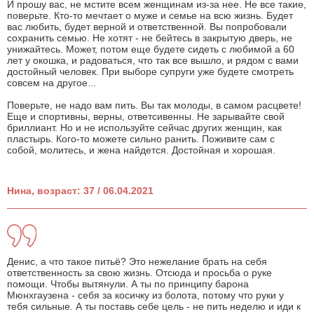
И прошу вас, не мстите всем женщинам из-за нее. Не все такие,
поверьте. Кто-то мечтает о муже и семье на всю жизнь. Будет
вас любить, будет верной и ответственной. Вы попробовали
сохранить семью. Не хотят - не бейтесь в закрытую дверь, не
унижайтесь. Может, потом еще будете сидеть с любимой а 60
лет у окошка, и радоваться, что так все вышло, и рядом с вами
достойный человек. При выборе супруги уже будете смотреть
совсем на другое...
Поверьте, не надо вам пить. Вы так молоды, в самом расцвете!
Еще и спортивны, верны, ответсивенны. Не зарывайте свой
бриллиант. Но и не используйте сейчас других женщин, как
пластырь. Кого-то можете сильно ранить. Поживите сам с
собой, молитесь, и жена найдется. Достойная и хорошая.
Нина, возраст: 37 / 06.04.2021
Денис, а что такое питьё? Это нежелание брать на себя
ответственность за свою жизнь. Отсюда и просьба о руке
помощи. Чтобы вытянули. А ты по принципу барона
Мюнхгаузена - себя за косичку из болота, потому что руки у
тебя сильные. А ты поставь себе цель - не пить неделю и иди к