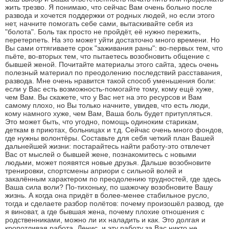
жить трезво. Я понимаю, что сейчас Вам очень больно после
развода и хочется поддержки от родных людей, но если этого
нет, начните помогать себе сами, вытаскивайте себя из
"болота". Боль так просто не пройдёт, её нужно пережить,
перетерпеть. На это может уйти достаточно много времени. Но
Вы сами оттягиваете срок "заживания раны": во-первых тем, что
пьёте, во-вторых тем, что пытаетесь возобновить общение с
бывшей женой. Почитайте материалы этого сайта, здесь очень
полезный материал по преодолению последствий расставания,
развода. Мне очень нравится такой способ уменьшения боли:
если у Вас есть возможность-помогайте тому, кому ещё хуже,
чем Вам. Вы скажете, что у Вас нет на это ресурсов и Вам
самому плохо, но Вы только начните, увидев, что есть люди,
кому намного хуже, чем Вам, Ваша боль будет притупляться.
Это может быть, что угодно, помощь одиноким старикам,
деткам в приютах, больницах и т.д. Сейчас очень много фондов,
где нужны волонтёры. Составьте для себя четкий план Вашей
дальнейшей жизни: постарайтесь найти работу-это отвлечет
Вас от мыслей о бывшей жене, познакомитесь с новыми
людьми, может появятся новые друзья. Дальше возобновите
тренировки, спортсмены априори с сильной волей и
закалённым характером по преодолению трудностей, где здесь
Ваша сила воли? По-тихоньку, по шажочку возобновите Вашу
жизнь. А когда она придёт в более-менее стабильное русло,
тогда и сделаете разбор полётов: почему произошёл развод, где
я виноват, а где бывшая жена, почему плохие отношения с
родственниками, можно ли их наладить и как. Это долгая и
кропотливая работа, Денис, и эту работу за Вас никто не