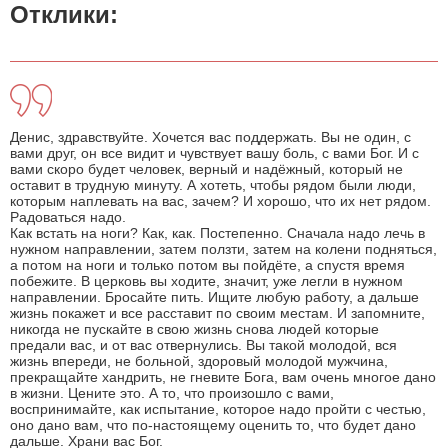
Отклики:
Денис, здравствуйте. Хочется вас поддержать. Вы не один, с
вами друг, он все видит и чувствует вашу боль, с вами Бог. И с
вами скоро будет человек, верный и надёжный, который не
оставит в трудную минуту. А хотеть, чтобы рядом были люди,
которым наплевать на вас, зачем? И хорошо, что их нет рядом.
Радоваться надо.
Как встать на ноги? Как, как. Постепенно. Сначала надо лечь в
нужном направлении, затем ползти, затем на колени подняться,
а потом на ноги и только потом вы пойдёте, а спустя время
побежите. В церковь вы ходите, значит, уже легли в нужном
направлении. Бросайте пить. Ищите любую работу, а дальше
жизнь покажет и все расставит по своим местам. И запомните,
никогда не пускайте в свою жизнь снова людей которые
предали вас, и от вас отвернулись. Вы такой молодой, вся
жизнь впереди, не больной, здоровый молодой мужчина,
прекращайте хандрить, не гневите Бога, вам очень многое дано
в жизни. Цените это. А то, что произошло с вами,
воспринимайте, как испытание, которое надо пройти с честью,
оно дано вам, что по-настоящему оценить то, что будет дано
дальше. Храни вас Бог.