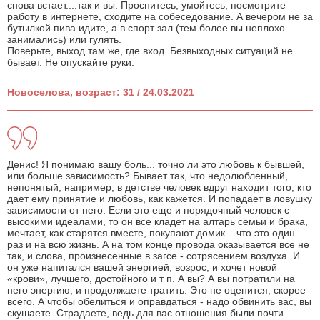
снова встает....так и вы. Проснитесь, умойтесь, посмотрите
работу в интернете, сходите на собеседование. А вечером не за
бутылкой пива идите, а в спорт зал (тем более вы неплохо
занимались) или гулять.
Поверьте, выход там же, где вход. Безвыходных ситуаций не
бывает. Не опускайте руки.
Новоселова, возраст: 31 / 24.03.2021
Денис! Я понимаю вашу боль... точно ли это любовь к бывшей,
или больше зависимость? Бывает так, что недолюбленный,
непонятый, например, в детстве человек вдруг находит того, кто
дает ему принятие и любовь, как кажется. И попадает в ловушку
зависимости от него. Если это еще и порядочный человек с
высокими идеалами, то он все кладет на алтарь семьи и брака,
мечтает, как старятся вместе, покупают домик... что это один
раз и на всю жизнь. А на том конце провода оказывается все не
так, и слова, произнесенные в загсе - сотрясением воздуха. И
он уже напитался вашей энергией, возрос, и хочет новой
«крови», лучшего, достойного и т п. А вы? А вы потратили на
него энергию, и продолжаете тратить. Это не оценится, скорее
всего. А чтобы обелиться и оправдаться - надо обвинить вас, вы
скушаете. Страдаете, ведь для вас отношения были почти