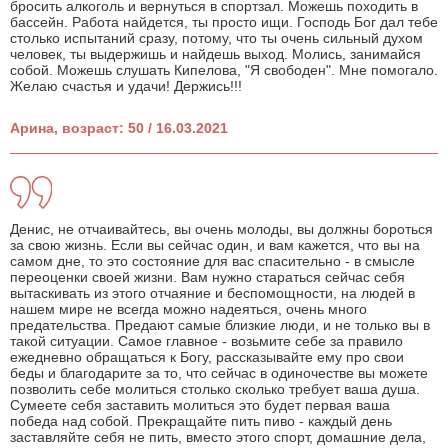
бросить алкоголь и вернуться в спортзал. Можешь походить в
бассейн. Работа найдется, ты просто ищи. Господь Бог дал тебе
столько испытаний сразу, потому, что ты очень сильный духом
человек, ты выдержишь и найдешь выход. Молись, занимайся
собой. Можешь слушать Кипелова, "Я свободен". Мне помогало.
Желаю счастья и удачи! Держись!!!
Арина, возраст: 50 / 16.03.2021
Денис, не отчаивайтесь, вы очень молоды, вы должны бороться
за свою жизнь. Если вы сейчас один, и вам кажется, что вы на
самом дне, то это состояние для вас спасительно - в смысле
переоценки своей жизни. Вам нужно стараться сейчас себя
вытаскивать из этого отчаяние и беспомощности, на людей в
нашем мире не всегда можно надеяться, очень много
предательства. Предают самые близкие люди, и не только вы в
такой ситуации. Самое главное - возьмите себе за правило
ежедневно обращаться к Богу, рассказывайте ему про свои
беды и благодарите за то, что сейчас в одиночестве вы можете
позволить себе молиться столько сколько требует ваша душа.
Сумеете себя заставить молиться это будет первая ваша
победа над собой. Прекращайте пить пиво - каждый день
заставляйте себя не пить, вместо этого спорт, домашние дела,