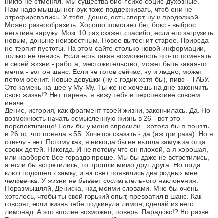
никто не отменял. Мы существа био-психо-социо-духовные.
Нам надо мышцы ног-рук тоже поддерживать, чтоб они не
атрофировались. У тебя, Денис, есть спорт, ну и продолжай.
Можно разнообразить. Хорошо помогает бег, бокс - выброс
негатива наружу. Мозг 10 раз скажет спасибо, если его загрузить
новым, доныне неизвестным. Новое вытеснит старое. Природа
не терпит пустоты. На этом сайте столько новой информации,
только не ленись. Если есть такая возможность что-то поменять
в своей жизни - работа, местожительство, может быть какая-то
мечта - вот он шанс. Если не готов сейчас, ну и ладно, может
потом осенит. Новые девушки (ну с годик хотя бы), пиво - ТАБУ.
Это камень на шее у Му-Му. Ты же не хочешь на дне закончить
свою жизнь!? Нет, парень, я вижу тебя в перспективе совсем
иначе.
Денис, история, как фрагмент твоей жизни, закончилась. Да. Но
возможность начать осмысленную жизнь в 26 - вот это
перспективище! Если бы у меня спросили - хотела бы я понять
в 26 то, что поняла в 55. Хочется сказать - да (аж три раза). Но я
отвечу - нет. Потому как, я никогда бы не вышла замуж за отца
своих детей. Никогда. И не потому что он плохой, а я хорошая,
или наоборот. Все гораздо проще. Мы бы даже не встретились,
а если бы встретились, то прошли мимо друг друга. Но тогда
ключ подошел к замку, и на свет появились два родных мне
человечка. У жизни не бывает сослагательного наклонения.
Поразмышляй, Дениска, над моими словами. Мне бы очень
хотелось, чтобы ты свой горький опыт, превратил в шанс. Как
говорят, если жизнь тебе подкинула лимон, сделай из него
лимонад. А это вполне возможно, поверь. Парадокс!? Но разве