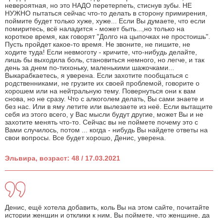
невероятная, но это НАДО перетерпеть, стиснув зубы. НЕ
НУЖНО пытаться сейчас что-то делать в сторону примирения,
поймите будет только хуже, хуже... Если Вы думаете, что если
помиритесь, всё наладится - может быть...,но только на
короткое время, как говорят "Долго на цыпочках не простоишь".
Пусть пройдет какое-то время. Не звоните, не пишите, не
ходите туда! Если невмоготу - кричите, что-нибудь делайте,
лишь бы выходила боль, становиться немного, но легче, и так
день за днем по-тихоньку, маленькими шажочками...
Выкарабкаетесь, я уверена. Если захотите пообщаться с
родственниками, не грузите их своей проблемой, говорите о
хорошем или на нейтральную тему. Повернуться они к вам
снова, но не сразу. Что с алкоголем делать, Вы сами знаете и
без нас. Или в яму летите или вылезаете из неё. Если вытащите
себя из этого всего, у Вас мысли будут другие, может Вы и не
захотите менять что-то. Сейчас вы не поймете почему это с
Вами случилось, потом ... когда - нибудь Вы найдете ответы на
свои вопросы. Все будет хорошо, Денис, уверена.
Эльвира, возраст: 48 / 17.03.2021
Денис, ещё хотела добавить, коль Вы на этом сайте, почитайте
истории женщин и отклики к ним, Вы поймете, что женщине, да