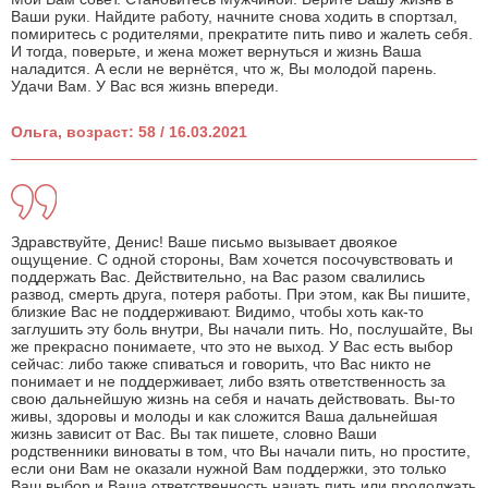
Ваши руки. Найдите работу, начните снова ходить в спортзал,
помиритесь с родителями, прекратите пить пиво и жалеть себя.
И тогда, поверьте, и жена может вернуться и жизнь Ваша
наладится. А если не вернётся, что ж, Вы молодой парень.
Удачи Вам. У Вас вся жизнь впереди.
Ольга, возраст: 58 / 16.03.2021
Здравствуйте, Денис! Ваше письмо вызывает двоякое
ощущение. С одной стороны, Вам хочется посочувствовать и
поддержать Вас. Действительно, на Вас разом свалились
развод, смерть друга, потеря работы. При этом, как Вы пишите,
близкие Вас не поддерживают. Видимо, чтобы хоть как-то
заглушить эту боль внутри, Вы начали пить. Но, послушайте, Вы
же прекрасно понимаете, что это не выход. У Вас есть выбор
сейчас: либо также спиваться и говорить, что Вас никто не
понимает и не поддерживает, либо взять ответственность за
свою дальнейшую жизнь на себя и начать действовать. Вы-то
живы, здоровы и молоды и как сложится Ваша дальнейшая
жизнь зависит от Вас. Вы так пишете, словно Ваши
родственники виноваты в том, что Вы начали пить, но простите,
если они Вам не оказали нужной Вам поддержки, это только
Ваш выбор и Ваша ответственность начать пить или продолжать