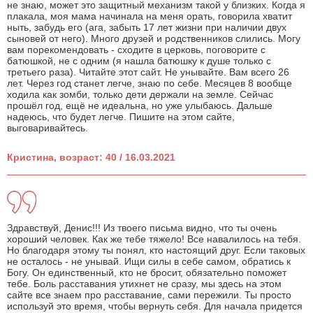
не знаю, может это защитный механизм такой у близких. Когда я
плакала, моя мама начинала на меня орать, говорила хватит
ныть, забудь его (ага, забыть 17 лет жизни при наличии двух
сыновей от него). Много друзей и родственников слились. Могу
вам порекомендовать - сходите в церковь, поговорите с
батюшкой, не с одним (я нашла батюшку к душе только с
третьего раза). Читайте этот сайт. Не унывайте. Вам всего 26
лет. Через год станет легче, знаю по себе. Месяцев 8 вообще
ходила как зомби, только дети держали на земле. Сейчас
прошёл год, ещё не идеальна, но уже улыбаюсь. Дальше
надеюсь, что будет легче. Пишите на этом сайте,
выговаривайтесь.
Кристина, возраст: 40 / 16.03.2021
Здравствуй, Денис!!! Из твоего письма видно, что ты очень
хороший человек. Как же тебе тяжело! Все навалилось на тебя.
Но благодаря этому ты понял, кто настоящий друг. Если таковых
не осталось - не унывай. Ищи силы в себе самом, обратись к
Богу. Он единственный, кто не бросит, обязательно поможет
тебе. Боль расставания утихнет не сразу, мы здесь на этом
сайте все знаем про расставание, сами пережили. Ты просто
используй это время, чтобы вернуть себя. Для начала придется