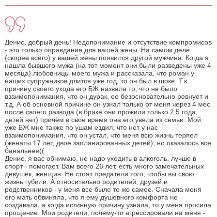
Денис, добрый день! Недопонимание и отсутствие компромисов
- это только оправдание для вашей жены. На самом деле
(скорее всего) у вашей жены появился другой мужчина. Когда я
нашла бывшего мужа (на тот момент они были разведены уже 4
месяца) любовницы моего мужа и рассказала, что роман у
наших супружников длится уже год, то он был в шоке. Т.к.
причину своего ухода его БЖ назвала то, что не было
взаимопонимания, что он дурак, ее безосновательно ревнует и
т.д. А об основной причине он узнал только от меня через 4 мес
после своего развода (в браке они прожили только 2,5 года,
детей нет) причём в свое время она его увела из семьи. Мой
уже БЖ мне также по ушам ездил, что нет у нас
взаимопонимания, что он устал, что меня всю жизнь терпел
(женаты 17 лет, двое запланированных детей), но оказалось все
банальнее((.
Денис, я вас обнимаю, не надо уходить в алкоголь, лучше в
спорт - помогает. Вам всего 26 лет, есть много замечательных
девушек, женщин. Не стоят предатели того, чтобы вы свою
жизнь губили. А относительно родителей, друзей и
родственников - у меня все было то же самое. Сначала меня
его мать обвиняла, что я ему душевного комфорта не
создавала, а когда истинную причину узнала, то у меня просила
прощение. Мои родители, почему-то агрессировали на меня -