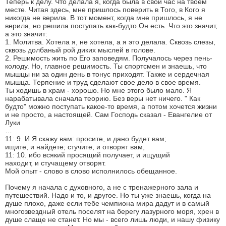
Теперь к делу. Что делала я, когда была в свой час на твоем
месте. Читая здесь, мне пришлось поверить в Того, в Кого я
никогда не верила. В тот момент, когда мне пришлось, я не
верила, но решила поступать как-будто Он есть. Что это значит,
а это значит:
1. Молитва. Хотела я, не хотела, а я это делала. Сквозь слезы,
сквозь долбаный рой диких мыслей в голове.
2. Решимость жить по Его заповедям. Получалось через пень-
колоду. Но, главное решимость. Ты спортсмен и знаешь, что
мышцы ни за один день в тонус приходят. Также и сердечная
мышца. Терпение и труд сделают свое дело в свое время.
Ты ходишь в храм - хорошо. Но мне этого было мало. Я
нарабатывала сначала теорию. Без веры нет ничего. " Как
будто" можно поступать какое-то время, а потом хочется жизни
и не просто, а настоящей. Сам Господь сказал - Евангелие от
Луки
…
11: 9. И Я скажу вам: просите, и дано будет вам;
ищите, и найдете; стучите, и отворят вам,
11: 10. ибо всякий просящий получает, и ищущий
находит, и стучащему отворят.
Мой опыт - слово в слово исполнилось обещанное.
Почему я начала с духовного, а не с тренажерного зала и
путешествий. Надо и то, и другое. Но ты уже знаешь, когда на
душе плохо, даже если тебе чемпиона мира дадут и в самый
многозвездный отель поселят на берегу лазурного моря, хрен в
душе слаще не станет. Но мы - всего лишь люди, и нашу физику