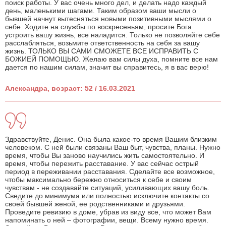
поиск работы. У вас очень много дел, и делать надо каждый
день, маленькими шагами. Таким образом ваши мысли о
бывшей начнут вытесняться новыми позитивными мыслями о
себе. Ходите на службы по воскресеньям, просите Бога
устроить вашу жизнь, все наладится. Только не позволяйте себе
расслабляться, возьмите ответственность на себя за вашу
жизнь. ТОЛЬКО ВЫ САМИ СМОЖЕТЕ ВСЕ ИСПРАВИТЬ С
БОЖИЕЙ ПОМОЩЬЮ. Желаю вам силы духа, помните все нам
дается по нашим силам, значит вы справитесь, я в вас верю!
Александра, возраст: 52 / 16.03.2021
Здравствуйте, Денис. Она была какое-то время Вашим близким
человеком. С ней были связаны Ваш быт, чувства, планы. Нужно
время, чтобы Вы заново научились жить самостоятельно. И
время, чтобы пережить расставание. У вас сейчас острый
период в переживании расставания. Сделайте все возможное,
чтобы максимально бережно относиться к себе и своим
чувствам - не создавайте ситуаций, усиливающих вашу боль.
Сведите до минимума или полностью исключите контакты со
своей бывшей женой, ее родственниками и друзьями.
Проведите ревизию в доме, убрав из виду все, что может Вам
напоминать о ней – фотографии, вещи. Всему нужно время.