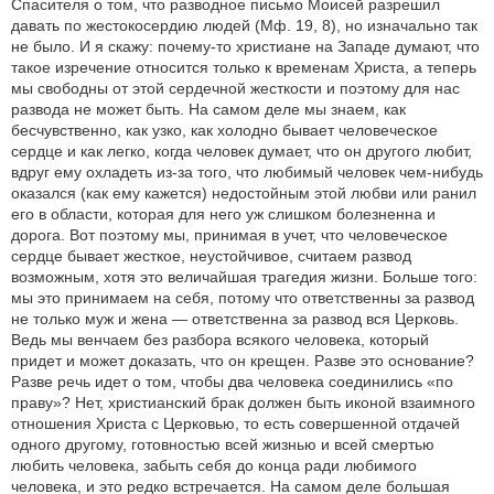
Спасителя о том, что разводное письмо Моисей разрешил
давать по жестокосердию людей (Мф. 19, 8), но изначально так
не было. И я скажу: почему-то христиане на Западе думают, что
такое изречение относится только к временам Христа, а теперь
мы свободны от этой сердечной жесткости и поэтому для нас
развода не может быть. На самом деле мы знаем, как
бесчувственно, как узко, как холодно бывает человеческое
сердце и как легко, когда человек думает, что он другого любит,
вдруг ему охладеть из-за того, что любимый человек чем-нибудь
оказался (как ему кажется) недостойным этой любви или ранил
его в области, которая для него уж слишком болезненна и
дорога. Вот поэтому мы, принимая в учет, что человеческое
сердце бывает жесткое, неустойчивое, считаем развод
возможным, хотя это величайшая трагедия жизни. Больше того:
мы это принимаем на себя, потому что ответственны за развод
не только муж и жена — ответственна за развод вся Церковь.
Ведь мы венчаем без разбора всякого человека, который
придет и может доказать, что он крещен. Разве это основание?
Разве речь идет о том, чтобы два человека соединились «по
праву»? Нет, христианский брак должен быть иконой взаимного
отношения Христа с Церковью, то есть совершенной отдачей
одного другому, готовностью всей жизнью и всей смертью
любить человека, забыть себя до конца ради любимого
человека, и это редко встречается. На самом деле большая