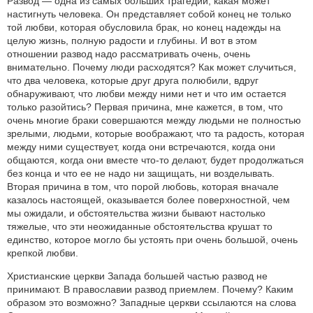
Развод — одна из самых больших трагедий, какая может
настигнуть человека. Он представляет собой конец не только
той любви, которая обусловила брак, но конец надежды на
целую жизнь, полную радости и глубины. И вот в этом
отношении развод надо рассматривать очень, очень
внимательно. Почему люди расходятся? Как может случиться,
что два человека, которые друг друга полюбили, вдруг
обнаруживают, что любви между ними нет и что им остается
только разойтись? Первая причина, мне кажется, в том, что
очень многие браки совершаются между людьми не полностью
зрелыми, людьми, которые воображают, что та радость, которая
между ними существует, когда они встречаются, когда они
общаются, когда они вместе что-то делают, будет продолжаться
без конца и что ее не надо ни защищать, ни возделывать.
Вторая причина в том, что порой любовь, которая вначале
казалось настоящей, оказывается более поверхностной, чем
мы ожидали, и обстоятельства жизни бывают настолько
тяжелые, что эти неожиданные обстоятельства крушат то
единство, которое могло бы устоять при очень большой, очень
крепкой любви.
Христианские церкви Запада большей частью развод не
принимают. В православии развод приемлем. Почему? Каким
образом это возможно? Западные церкви ссылаются на слова