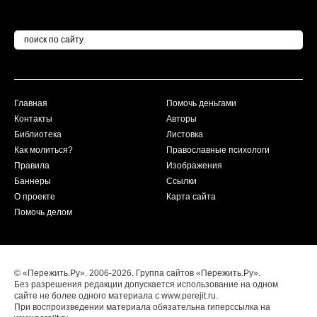
Главная
Помочь деньгами
Контакты
Авторы
Библиотека
Листовка
Как молиться?
Православные психологи
Правила
Изображения
Баннеры
Ссылки
О проекте
Карта сайта
Помочь делом
© «Пережить.Ру». 2006-2026. Группа сайтов «Пережить.Ру».
Без разрешения редакции допускается использование на одном
сайте не более одного материала с www.perejit.ru.
При воспроизведении материала обязательна гиперссылка на