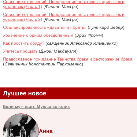
Спасение отношений: Преодоление негативных привычек и
установок (Часть 1)
(
Филипп МакГро
)
Спасение отношений: Преодоление негативных привычек и
установок (Часть 2)
(
Филипп МакГро
)
Сбалансированность «давать» и «брать»
(
Гунтхард Вебер
)
Уравнение с одним обездоленным
(
Эрих Фромм
)
Как простить обиду?
(
священник Александр Ильяшенко
)
Учитесь прощать
(
Джош Макдауэлл
)
Православное понимание Таинства брака и расторжение брака
(
Священник Константин Пархоменко
)
Лучшее новое
Если муж пьет. Муж-алкоголик
Анна