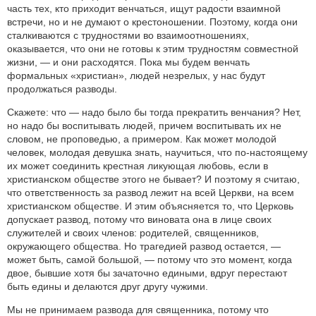
часть тех, кто приходит венчаться, ищут радости взаимной
встречи, но и не думают о крестоношении. Поэтому, когда они
сталкиваются с трудностями во взаимоотношениях,
оказывается, что они не готовы к этим трудностям совместной
жизни, — и они расходятся. Пока мы будем венчать
формальных «христиан», людей незрелых, у нас будут
продолжаться разводы.
Скажете: что — надо было бы тогда прекратить венчания? Нет,
но надо бы воспитывать людей, причем воспитывать их не
словом, не проповедью, а примером. Как может молодой
человек, молодая девушка знать, научиться, что по-настоящему
их может соединить крестная ликующая любовь, если в
христианском обществе этого не бывает? И поэтому я считаю,
что ответственность за развод лежит на всей Церкви, на всем
христианском обществе. И этим объясняется то, что Церковь
допускает развод, потому что виновата она в лице своих
служителей и своих членов: родителей, священников,
окружающего общества. Но трагедией развод остается, —
может быть, самой большой, — потому что это момент, когда
двое, бывшие хотя бы зачаточно едиными, вдруг перестают
быть едины и делаются друг другу чужими.
Мы не принимаем развода для священника, потому что