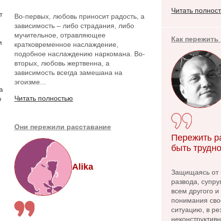
Читать полнос
т
Во-первых, любовь приносит радость, а
зависимость – либо страдания, либо
мучительное, отравляющее
Как пережить
и
кратковременное наслаждение,
подобное наслаждению наркомана. Во-
вторых, любовь жертвенна, а
зависимость всегда замешана на
эгоизме...
а
Читать полностью
ю
Они пережили расставание
Пережить р
быть трудно
Alika
Защищаясь от 
развода, супру
всем другого и
понимания сво
ситуацию, в ре
неконструктив