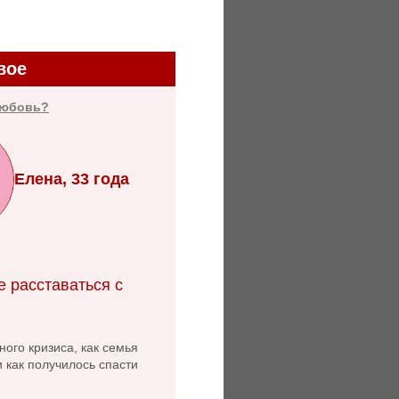
вое
любовь?
Елена, 33 года
е расставаться с
ого кризиса, как семья
и как получилось спасти