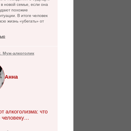
 в новой семье, если она
оздают похожие
туации. В итоге человек
сю жизнь «убегать» от
тью
т. Муж-алкоголик
Анна
т алкоголизма: что
 человеку…