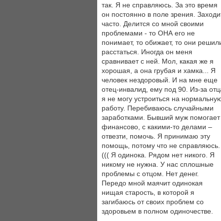
так. Я не справляюсь. За это время
он постоянно в поле зрения. Заходи
часто. Делится со мной своими
проблемами - то ОНА его не
понимает, то обижает, то они решил
расстаться. Иногда он меня
сравнивает с ней. Мол, какая же я
хорошая, а она грубая и хамка... Я
человек нездоровый. И на мне еще
отец-инвалид, ему под 90. Из-за отц
я не могу устроиться на нормальну
работу. Перебиваюсь случайными
заработками. Бывший муж помогает
финансово, с какими-то делами –
отвезти, помочь. Я принимаю эту
помощь, потому что не справляюсь.
((( Я одинока. Рядом нет никого. Я
никому не нужна. У нас сплошные
проблемы с отцом. Нет денег.
Передо мной маячит одинокая
нищая старость, в которой я
загибаюсь от своих проблем со
здоровьем в полном одиночестве.