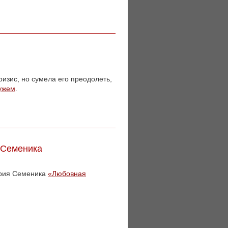
ризис, но сумела его преодолеть,
мужем
.
 Семеника
трия Семеника
«Любовная