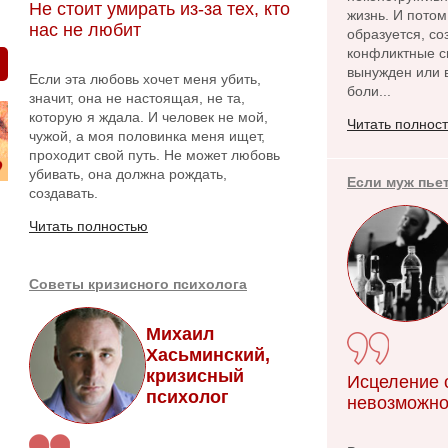
Не стоит умирать из-за тех, кто
жизнь. И потом
нас не любит
образуется, с
конфликтные си
вынужден или в
Если эта любовь хочет меня убить,
боли...
значит, она не настоящая, не та,
которую я ждала. И человек не мой,
Читать полнос
чужой, а моя половинка меня ищет,
проходит свой путь. Не может любовь
убивать, она должна рождать,
Если муж пье
создавать.
Читать полностью
Советы кризисного психолога
Михаил
Хасьминский,
кризисный
Исцеление о
психолог
невозможно