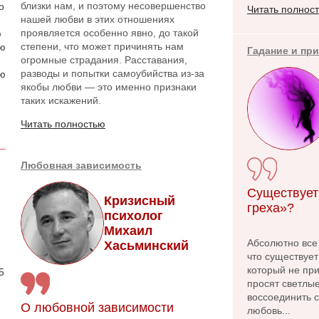
близки нам, и поэтому несовершенство
о
Читать полнос
нашей любви в этих отношениях
проявляется особенно явно, до такой
ю
степени, что может причинять нам
аю
Гадание и пр
огромные страдания. Расставания,
разводы и попытки самоубийства из-за
ою
якобы любви — это именно признаки
таких искажений.
Читать полностью
Любовная зависимость
Существует
Кризисный
греха»?
психолог
Михаил
Абсолютно все
Хасьминский
.
что существует
который не при
5
просят светлые
воссоединить с
О любовной зависимости
любовь...