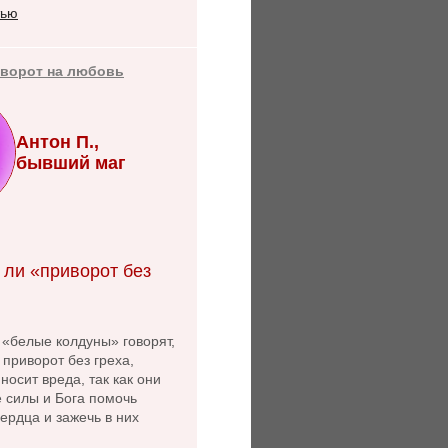
тью
иворот на любовь
Антон П.,
бывший маг
 ли «приворот без
 «белые колдуны» говорят,
 приворот без греха,
носит вреда, так как они
 силы и Бога помочь
ердца и зажечь в них