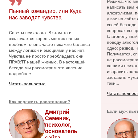
Решила, что м
написать вам 
Пьяный командир, или Куда
алкоголизма, п
нас заводят чувства
у вас на сайте
своей безнадеж
вопросах вы пр
Советы психолога: В этом-то и
благополучный 
заключается корень многих наших
поводу алкого
проблем: очень часто никакого баланса
одно: развод, 
между логикой и эмоциями у нас нет.
Получается, сп
Чувства не просто преобладают, они
не рассматрива
ПРАВЯТ нашей жизнью. В настоящей
вашими психол
беседе мы рассмотрим это явление
исправить чело
подробнее...
заставить мужа
таки...
Читать полностью
Читать полнос
Как пережить расставание?
Дмитрий
Если муж пье
Семеник,
психолог,
основатель
сайта