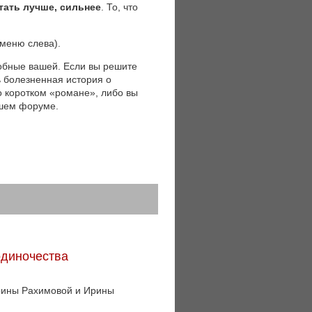
тать лучше, сильнее
. То, что
(меню слева).
обные вашей. Если вы решите
ь болезненная история о
 о коротком «романе», либо вы
ашем форуме.
одиночества
Ирины Рахимовой и Ирины