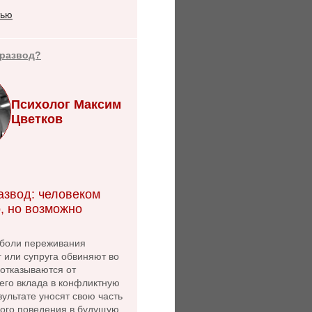
тью
 развод?
Психолог Максим
Цветков
азвод: человеком
, но возможно
боли переживания
г или супруга обвиняют во
 отказываются от
его вклада в конфликтную
зультате уносят свою часть
ного поведения в будущую