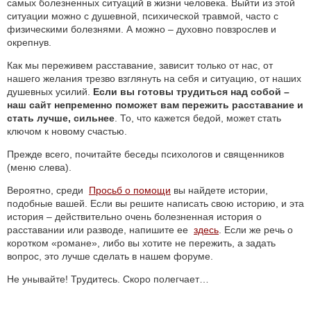
самых болезненных ситуаций в жизни человека. Выйти из этой
ситуации можно с душевной, психической травмой, часто с
физическими болезнями. А можно – духовно повзрослев и
окрепнув.
Как мы переживем расставание, зависит только от нас, от
нашего желания трезво взглянуть на себя и ситуацию, от наших
душевных усилий.
Если вы готовы трудиться над собой –
наш сайт непременно поможет вам пережить расставание и
стать лучше, сильнее
. То, что кажется бедой, может стать
ключом к новому счастью.
Прежде всего, почитайте беседы психологов и священников
(меню слева).
Вероятно, среди
Просьб о помощи
вы найдете истории,
подобные вашей. Если вы решите написать свою историю, и эта
история – действительно очень болезненная история о
расставании или разводе, напишите ее
здесь
. Если же речь о
коротком «романе», либо вы хотите не пережить, а задать
вопрос, это лучше сделать в нашем форуме.
Не унывайте! Трудитесь. Скоро полегчает…