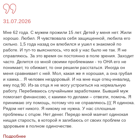
31.07.2026
Мне 62 года. С мужем прожили 15 лет. Детей у меня нет. Жили
хорошо. Любил. Я чувствовала себя защищенной, любила его
сильно. 1,5 года назад он влюбился и ушел к знакомой по
работе. И тут-то выяснилось, что всё у нас было не так. Я не
справляюсь. За это время он постоянно в поле зрения. Заходит
часто. Делится со мной своими проблемами - то ОНА его не
понимает, то обижает, то они решили расстаться. Иногда он
меня сравнивает с ней. Мол, какая же я хорошая, а она грубая
и хамка... Я человек нездоровый. И на мне еще отец-инвалид,
ему под 90. Из-за отца я не могу устроиться на нормальную
работу. Перебиваюсь случайными заработками. Бывший муж
помогает финансово, с какими-то делами – отвезти, помочь. Я
принимаю эту помощь, потому что не справляюсь.((( Я одинока.
Рядом нет никого. Я никому не нужна. У нас сплошные
проблемы с отцом. Нет денег. Передо мной маячит одинокая
нищая старость, в которой я загибаюсь от своих проблем со
здоровьем в полном одиночестве.
Подробнее