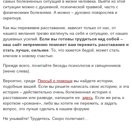
самых болезненных ситуаций в жизни человека. Выйти из этой
ситуации можно с душевной, психической травмой, часто с
физическими болезнями. А можно – духовно повзрослев и
окрепнув.
Как мы переживем расставание, зависит только от нас, от
нашего желания трезво взглянуть на себя и ситуацию, от наших
душевных усилий.
Если вы готовы трудиться над собой –
наш сайт непременно поможет вам пережить расставание и
стать лучше, сильнее
. То, что кажется бедой, может стать
ключом к новому счастью.
Прежде всего, почитайте беседы психологов и священников
(меню слева).
Вероятно, среди
Просьб о помощи
вы найдете истории,
подобные вашей. Если вы решите написать свою историю, и эта
история – действительно очень болезненная история о
расставании или разводе, напишите ее
здесь
. Если же речь о
коротком «романе», либо вы хотите не пережить, а задать
вопрос, это лучше сделать в нашем форуме.
Не унывайте! Трудитесь. Скоро полегчает…