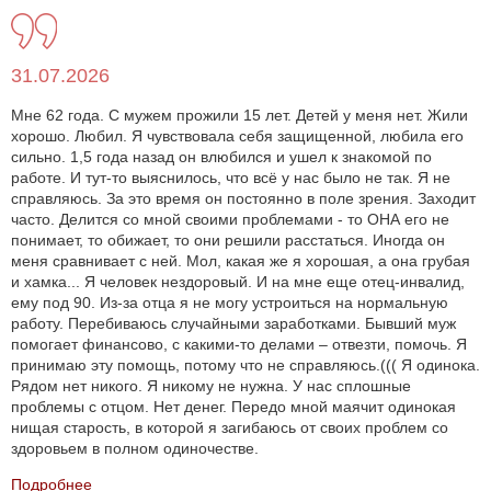
31.07.2026
Мне 62 года. С мужем прожили 15 лет. Детей у меня нет. Жили
хорошо. Любил. Я чувствовала себя защищенной, любила его
сильно. 1,5 года назад он влюбился и ушел к знакомой по
работе. И тут-то выяснилось, что всё у нас было не так. Я не
справляюсь. За это время он постоянно в поле зрения. Заходит
часто. Делится со мной своими проблемами - то ОНА его не
понимает, то обижает, то они решили расстаться. Иногда он
меня сравнивает с ней. Мол, какая же я хорошая, а она грубая
и хамка... Я человек нездоровый. И на мне еще отец-инвалид,
ему под 90. Из-за отца я не могу устроиться на нормальную
работу. Перебиваюсь случайными заработками. Бывший муж
помогает финансово, с какими-то делами – отвезти, помочь. Я
принимаю эту помощь, потому что не справляюсь.((( Я одинока.
Рядом нет никого. Я никому не нужна. У нас сплошные
проблемы с отцом. Нет денег. Передо мной маячит одинокая
нищая старость, в которой я загибаюсь от своих проблем со
здоровьем в полном одиночестве.
Подробнее