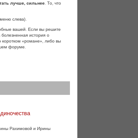
тать лучше, сильнее
. То, что
(меню слева).
обные вашей. Если вы решите
ь болезненная история о
 о коротком «романе», либо вы
ашем форуме.
одиночества
Ирины Рахимовой и Ирины