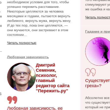
необходимое условие для того, чтобы
о
стимулируют у
успешно пережить расставание.
же ошибка и ка
Некоторые цепляются за человека
ю
месяцами и годами, пытаются вернуть
аю
Читать полнос
любимого, вернуть мужа, вернуть жену.
И до тех пор, пока они цепляются, —
ою
они мучаются, они застревают в этом
Гадание и пр
состоянии...
Читать полностью
Любовная зависимость
Дмитрий
Семеник,
психолог,
главный
Существует
.
редактор сайта
греха»?
"Пережить.ру"
5
Абсолютно все
что существует
который не при
Любовная зависимость, ее