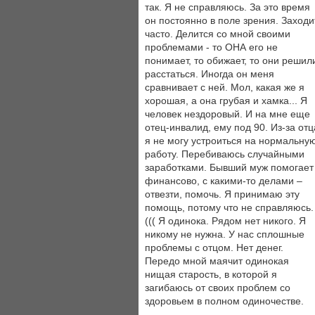
так. Я не справляюсь. За это время
он постоянно в поле зрения. Заходи
часто. Делится со мной своими
проблемами - то ОНА его не
понимает, то обижает, то они решил
расстаться. Иногда он меня
сравнивает с ней. Мол, какая же я
хорошая, а она грубая и хамка... Я
человек нездоровый. И на мне еще
отец-инвалид, ему под 90. Из-за отц
я не могу устроиться на нормальну
работу. Перебиваюсь случайными
заработками. Бывший муж помогает
финансово, с какими-то делами –
отвезти, помочь. Я принимаю эту
помощь, потому что не справляюсь.
((( Я одинока. Рядом нет никого. Я
никому не нужна. У нас сплошные
проблемы с отцом. Нет денег.
Передо мной маячит одинокая
нищая старость, в которой я
загибаюсь от своих проблем со
здоровьем в полном одиночестве.