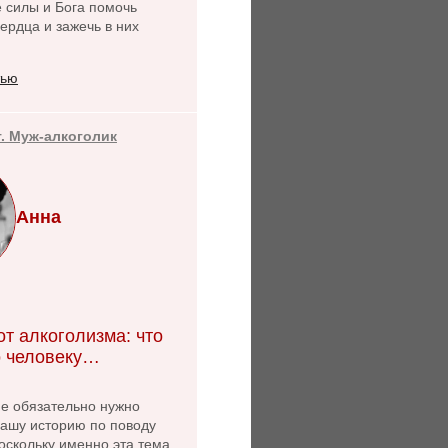
 силы и Бога помочь
ердца и зажечь в них
тью
т. Муж-алкоголик
Анна
т алкоголизма: что
 человеку…
не обязательно нужно
нашу историю по поводу
оскольку именно эта тема