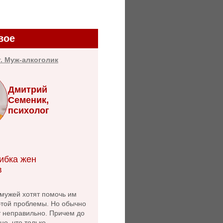
вое
т. Муж-алкоголик
Дмитрий
Семеник,
психолог
ибка жен
в
ужей хотят помочь им
этой проблемы. Но обычно
т неправильно. Причем до
но, что только