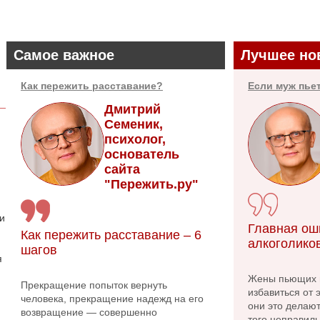
Самое важное
Лучшее но
Как пережить расставание?
Если муж пье
Дмитрий
Семеник,
психолог,
основатель
сайта
"Пережить.ру"
 и
Главная ош
Как пережить расставание – 6
алкоголико
шагов
я
Жены пьющих м
Прекращение попыток вернуть
избавиться от 
человека, прекращение надежд на его
они это делаю
возвращение — совершенно
того неправиль