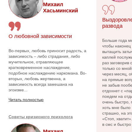
Михаил
Хасьминский
Выздоровле
развода
О любовной зависимости
Больше года м
чтобы наконец 
Во-первых, любовь приносит радость, а
вытащить заты
зависимость – либо страдания, либо
каплей послужи
мучительное, отравляющее
раз заговорив
кратковременное наслаждение,
только со мной
подобное наслаждению наркомана. Во-
через месяц, о
вторых, любовь жертвенна, а
на прямые вопр
зависимость всегда замешана на
не забыв пообе
эгоизме...
отдохнет с «па
поедем на отды
Читать полностью
очень быстро, 
хоть мне было 
страшно, на эт
Советы кризисного психолога
«Стоп, хватит»
в смс и быстро
Михаил