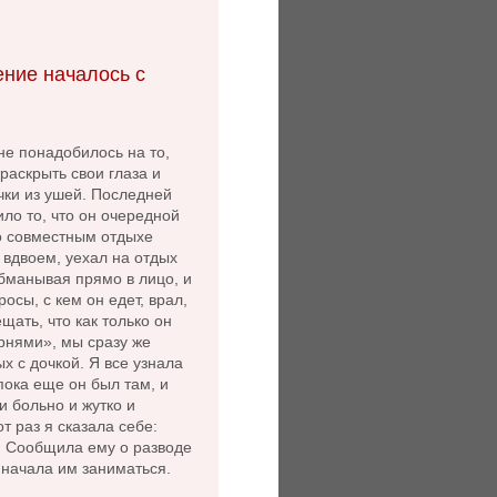
ние началось с
не понадобилось на то,
раскрыть свои глаза и
чки из ушей. Последней
ло то, что он очередной
 о совместным отдыхе
 вдвоем, уехал на отдых
бманывая прямо в лицо, и
осы, с кем он едет, врал,
щать, что как только он
рнями», мы сразу же
х с дочкой. Я все узнала
пока еще он был там, и
и больно и жутко и
от раз я сказала себе:
. Сообщила ему о разводе
 начала им заниматься.