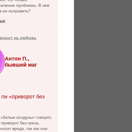
силение проблемы. В чем
к ее исправить?
тью
иворот на любовь
Антон П.,
бывший маг
 ли «приворот без
 «белые колдуны» говорят,
 приворот без греха,
носит вреда, так как они