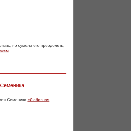
ризис, но сумела его преодолеть,
мужем
.
 Семеника
трия Семеника
«Любовная