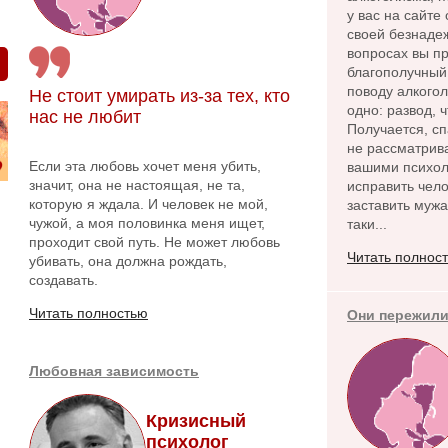
у вас на сайте
своей безнадеж
вопросах вы пр
благополучный 
поводу алкого
Не стоит умирать из-за тех, кто
одно: развод, 
нас не любит
Получается, сп
не рассматрива
Если эта любовь хочет меня убить,
вашими психол
значит, она не настоящая, не та,
исправить чело
которую я ждала. И человек не мой,
заставить мужа
чужой, а моя половинка меня ищет,
таки...
проходит свой путь. Не может любовь
Читать полнос
убивать, она должна рождать,
создавать.
Читать полностью
Они пережили
Любовная зависимость
Кризисный
психолог