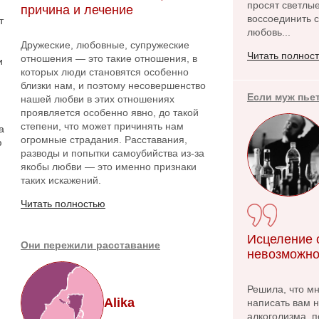
просят светлые
причина и лечение
воссоединить с
т
любовь...
Дружеские, любовные, супружеские
Читать полнос
отношения — это такие отношения, в
и
которых люди становятся особенно
близки нам, и поэтому несовершенство
Если муж пье
нашей любви в этих отношениях
проявляется особенно явно, до такой
степени, что может причинять нам
а
огромные страдания. Расставания,
ю
разводы и попытки самоубийства из-за
якобы любви — это именно признаки
таких искажений.
Читать полностью
Исцеление о
Они пережили расставание
невозможно
Решила, что м
Alika
написать вам 
алкоголизма, п