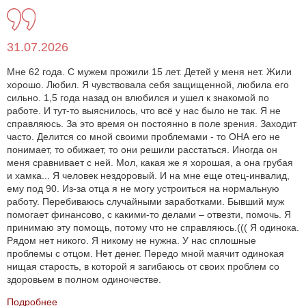
31.07.2026
Мне 62 года. С мужем прожили 15 лет. Детей у меня нет. Жили
хорошо. Любил. Я чувствовала себя защищенной, любила его
сильно. 1,5 года назад он влюбился и ушел к знакомой по
работе. И тут-то выяснилось, что всё у нас было не так. Я не
справляюсь. За это время он постоянно в поле зрения. Заходит
часто. Делится со мной своими проблемами - то ОНА его не
понимает, то обижает, то они решили расстаться. Иногда он
меня сравнивает с ней. Мол, какая же я хорошая, а она грубая
и хамка... Я человек нездоровый. И на мне еще отец-инвалид,
ему под 90. Из-за отца я не могу устроиться на нормальную
работу. Перебиваюсь случайными заработками. Бывший муж
помогает финансово, с какими-то делами – отвезти, помочь. Я
принимаю эту помощь, потому что не справляюсь.((( Я одинока.
Рядом нет никого. Я никому не нужна. У нас сплошные
проблемы с отцом. Нет денег. Передо мной маячит одинокая
нищая старость, в которой я загибаюсь от своих проблем со
здоровьем в полном одиночестве.
Подробнее