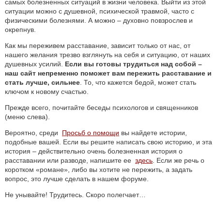
самых болезненных ситуаций в жизни человека. Выйти из этой
ситуации можно с душевной, психической травмой, часто с
физическими болезнями. А можно – духовно повзрослев и
окрепнув.
Как мы переживем расставание, зависит только от нас, от
нашего желания трезво взглянуть на себя и ситуацию, от наших
душевных усилий.
Если вы готовы трудиться над собой –
наш сайт непременно поможет вам пережить расставание и
стать лучше, сильнее
. То, что кажется бедой, может стать
ключом к новому счастью.
Прежде всего, почитайте беседы психологов и священников
(меню слева).
Вероятно, среди
Просьб о помощи
вы найдете истории,
подобные вашей. Если вы решите написать свою историю, и эта
история – действительно очень болезненная история о
расставании или разводе, напишите ее
здесь
. Если же речь о
коротком «романе», либо вы хотите не пережить, а задать
вопрос, это лучше сделать в нашем форуме.
Не унывайте! Трудитесь. Скоро полегчает…