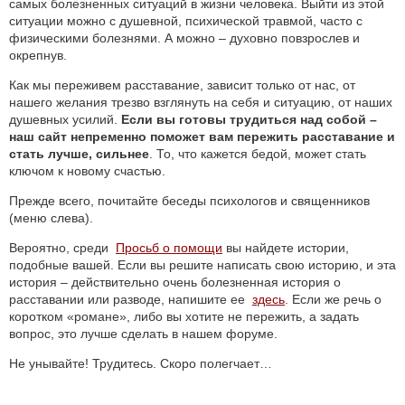
самых болезненных ситуаций в жизни человека. Выйти из этой
ситуации можно с душевной, психической травмой, часто с
физическими болезнями. А можно – духовно повзрослев и
окрепнув.
Как мы переживем расставание, зависит только от нас, от
нашего желания трезво взглянуть на себя и ситуацию, от наших
душевных усилий.
Если вы готовы трудиться над собой –
наш сайт непременно поможет вам пережить расставание и
стать лучше, сильнее
. То, что кажется бедой, может стать
ключом к новому счастью.
Прежде всего, почитайте беседы психологов и священников
(меню слева).
Вероятно, среди
Просьб о помощи
вы найдете истории,
подобные вашей. Если вы решите написать свою историю, и эта
история – действительно очень болезненная история о
расставании или разводе, напишите ее
здесь
. Если же речь о
коротком «романе», либо вы хотите не пережить, а задать
вопрос, это лучше сделать в нашем форуме.
Не унывайте! Трудитесь. Скоро полегчает…