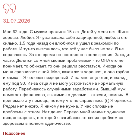
31.07.2026
Мне 62 года. С мужем прожили 15 лет. Детей у меня нет. Жили
хорошо. Любил. Я чувствовала себя защищенной, любила его
сильно. 1,5 года назад он влюбился и ушел к знакомой по
работе. И тут-то выяснилось, что всё у нас было не так. Я не
справляюсь. За это время он постоянно в поле зрения. Заходит
часто. Делится со мной своими проблемами - то ОНА его не
понимает, то обижает, то они решили расстаться. Иногда он
меня сравнивает с ней. Мол, какая же я хорошая, а она грубая
и хамка... Я человек нездоровый. И на мне еще отец-инвалид,
ему под 90. Из-за отца я не могу устроиться на нормальную
работу. Перебиваюсь случайными заработками. Бывший муж
помогает финансово, с какими-то делами – отвезти, помочь. Я
принимаю эту помощь, потому что не справляюсь.((( Я одинока.
Рядом нет никого. Я никому не нужна. У нас сплошные
проблемы с отцом. Нет денег. Передо мной маячит одинокая
нищая старость, в которой я загибаюсь от своих проблем со
здоровьем в полном одиночестве.
Подробнее