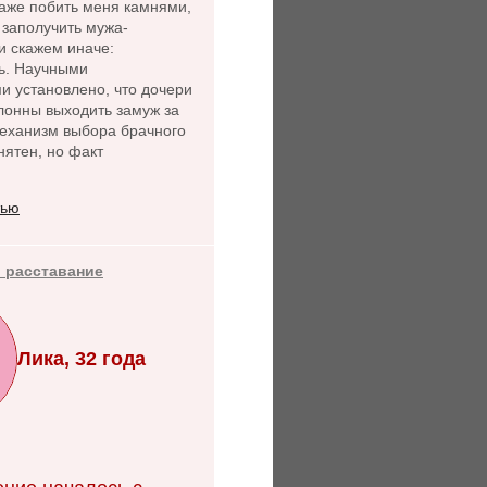
даже побить меня камнями,
- заполучить мужа-
и скажем иначе:
ь. Научными
и установлено, что дочери
лонны выходить замуж за
Механизм выбора брачного
нятен, но факт
тью
 расставание
Лика, 32 года