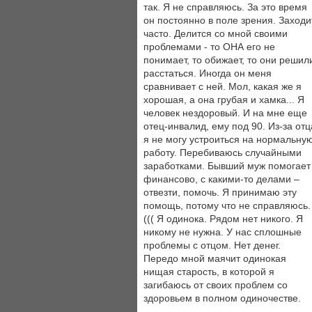
так. Я не справляюсь. За это время
он постоянно в поле зрения. Заходи
часто. Делится со мной своими
проблемами - то ОНА его не
понимает, то обижает, то они решил
расстаться. Иногда он меня
сравнивает с ней. Мол, какая же я
хорошая, а она грубая и хамка... Я
человек нездоровый. И на мне еще
отец-инвалид, ему под 90. Из-за отц
я не могу устроиться на нормальну
работу. Перебиваюсь случайными
заработками. Бывший муж помогает
финансово, с какими-то делами –
отвезти, помочь. Я принимаю эту
помощь, потому что не справляюсь.
((( Я одинока. Рядом нет никого. Я
никому не нужна. У нас сплошные
проблемы с отцом. Нет денег.
Передо мной маячит одинокая
нищая старость, в которой я
загибаюсь от своих проблем со
здоровьем в полном одиночестве.