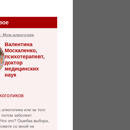
вое
т. Муж-алкоголик
Валентина
Москаленко,
психотерапевт,
доктор
медицинских
наук
коголиков
 алкоголика или за того
й потом заболеет
 Что это? Ошибка выбора,
Можете со мной не