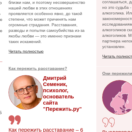
соглашаться, 
близки нам, и поэтому несовершенство
о
но это судьба 
нашей любви в этих отношениях
алкоголика. Ил
проявляется особенно явно, до такой
ю
закономерност
степени, что может причинять нам
аю
исследованиям
огромные страдания. Расставания,
алкоголиков ск
разводы и попытки самоубийства из-за
ою
алкоголиков. 
якобы любви — это именно признаки
партнера непо
таких искажений.
установлен.
Читать полностью
Читать полнос
Как пережить расставание?
Они пережили
Дмитрий
Семеник,
психолог,
основатель
.
сайта
"Пережить.ру"
5
Как пережить расставание – 6