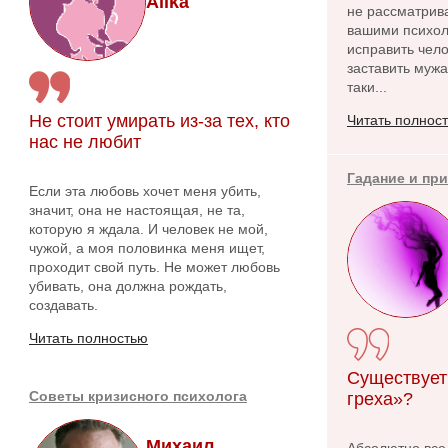
Alika
не рассматрива
вашими психол
исправить чело
заставить мужа
таки...
Не стоит умирать из-за тех, кто
Читать полнос
нас не любит
Гадание и пр
Если эта любовь хочет меня убить,
значит, она не настоящая, не та,
которую я ждала. И человек не мой,
чужой, а моя половинка меня ищет,
проходит свой путь. Не может любовь
убивать, она должна рождать,
создавать.
Читать полностью
Существует
Советы кризисного психолога
греха»?
Михаил