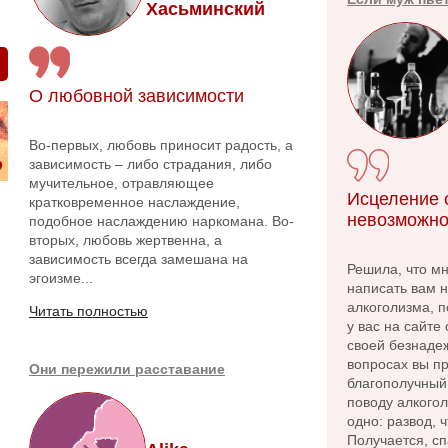
Хасьминский
О любовной зависимости
Во-первых, любовь приносит радость, а
зависимость – либо страдания, либо
мучительное, отравляющее
Исцеление о
кратковременное наслаждение,
невозможно
подобное наслаждению наркомана. Во-
вторых, любовь жертвенна, а
зависимость всегда замешана на
Решила, что м
эгоизме...
написать вам 
алкоголизма, п
Читать полностью
у вас на сайте
своей безнадеж
вопросах вы пр
Они пережили расставание
благополучный 
поводу алкого
одно: развод, 
Получается, сп