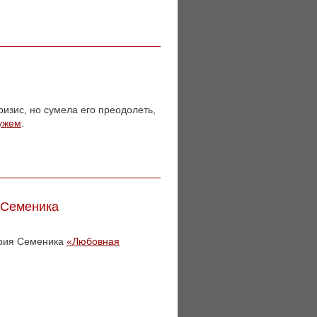
ризис, но сумела его преодолеть,
мужем
.
 Семеника
трия Семеника
«Любовная