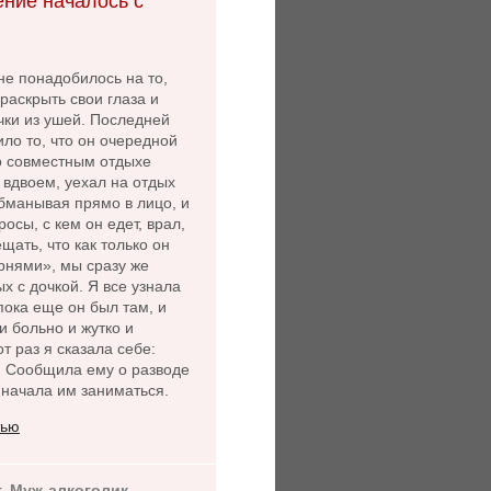
ние началось с
не понадобилось на то,
раскрыть свои глаза и
чки из ушей. Последней
ло то, что он очередной
 о совместным отдыхе
 вдвоем, уехал на отдых
бманывая прямо в лицо, и
осы, с кем он едет, врал,
щать, что как только он
рнями», мы сразу же
х с дочкой. Я все узнала
пока еще он был там, и
и больно и жутко и
от раз я сказала себе:
. Сообщила ему о разводе
 начала им заниматься.
тью
т. Муж-алкоголик