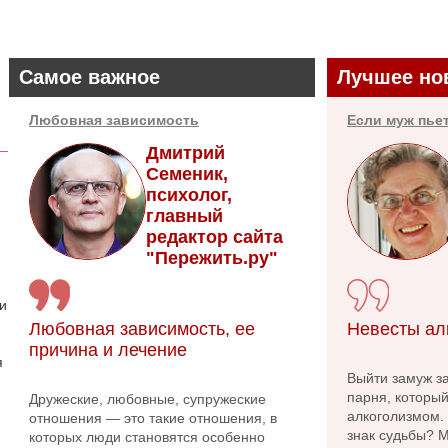
Самое важное
Лучшее но
Любовная зависимость
Если муж пье
Дмитрий
Семеник,
психолог,
главный
редактор сайта
"Пережить.ру"
 и
Любовная зависимость, ее
Невесты ал
причина и лечение
я
Выйти замуж за
парня, которы
Дружеские, любовные, супружеские
алкоголизмом.
отношения — это такие отношения, в
знак судьбы? 
которых люди становятся особенно