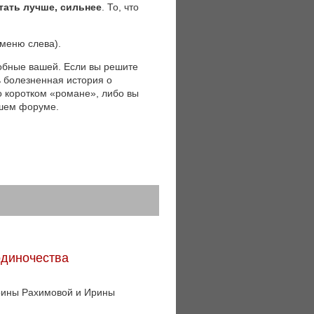
тать лучше, сильнее
. То, что
(меню слева).
обные вашей. Если вы решите
ь болезненная история о
 о коротком «романе», либо вы
ашем форуме.
одиночества
Ирины Рахимовой и Ирины