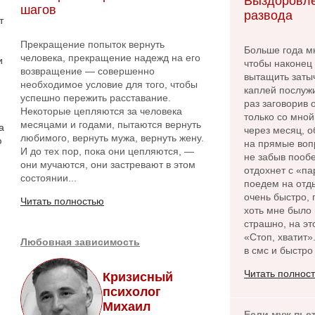
Выздоровле
шагов
развода
т
Прекращение попыток вернуть
Больше года м
человека, прекращение надежд на его
и
чтобы наконец 
возвращение — совершенно
вытащить заты
необходимое условие для того, чтобы
каплей послужи
успешно пережить расставание.
раз заговорив
Некоторые цепляются за человека
только со мной
месяцами и годами, пытаются вернуть
а
через месяц, о
любимого, вернуть мужа, вернуть жену.
ю
на прямые вопр
И до тех пор, пока они цепляются, —
не забыв пообе
они мучаются, они застревают в этом
отдохнет с «па
состоянии...
поедем на отды
очень быстро, 
Читать полностью
хоть мне было 
страшно, на эт
«Стоп, хватит»
Любовная зависимость
в смс и быстро
Читать полнос
Кризисный
психолог
Михаил
Если муж пье