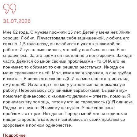
31.07.2026
Мне 62 года. С мужем прожили 15 лет. Детей у меня нет. Жили
хорошо. Любил. Я чувствовала себя защищенной, любила его
сильно. 1,5 года назад он влюбился и ушел к знакомой по
работе. И тут-то выяснилось, что всё у нас было не так. Я не
справляюсь. За это время он постоянно в поле зрения. Заходит
часто. Делится со мной своими проблемами - то ОНА его не
понимает, то обижает, то они решили расстаться. Иногда он
меня сравнивает с ней. Мол, какая же я хорошая, а она грубая
и хамка... Я человек нездоровый. И на мне еще отец-инвалид,
ему под 90. Из-за отца я не могу устроиться на нормальную
работу. Перебиваюсь случайными заработками. Бывший муж
помогает финансово, с какими-то делами – отвезти, помочь. Я
принимаю эту помощь, потому что не справляюсь.((( Я одинока.
Рядом нет никого. Я никому не нужна. У нас сплошные
проблемы с отцом. Нет денег. Передо мной маячит одинокая
нищая старость, в которой я загибаюсь от своих проблем со
здоровьем в полном одиночестве.
Подробнее