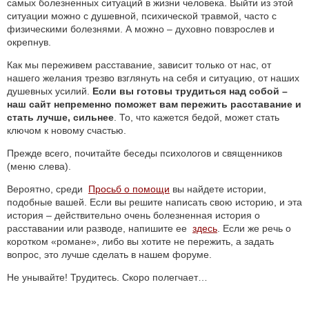
самых болезненных ситуаций в жизни человека. Выйти из этой
ситуации можно с душевной, психической травмой, часто с
физическими болезнями. А можно – духовно повзрослев и
окрепнув.
Как мы переживем расставание, зависит только от нас, от
нашего желания трезво взглянуть на себя и ситуацию, от наших
душевных усилий.
Если вы готовы трудиться над собой –
наш сайт непременно поможет вам пережить расставание и
стать лучше, сильнее
. То, что кажется бедой, может стать
ключом к новому счастью.
Прежде всего, почитайте беседы психологов и священников
(меню слева).
Вероятно, среди
Просьб о помощи
вы найдете истории,
подобные вашей. Если вы решите написать свою историю, и эта
история – действительно очень болезненная история о
расставании или разводе, напишите ее
здесь
. Если же речь о
коротком «романе», либо вы хотите не пережить, а задать
вопрос, это лучше сделать в нашем форуме.
Не унывайте! Трудитесь. Скоро полегчает…