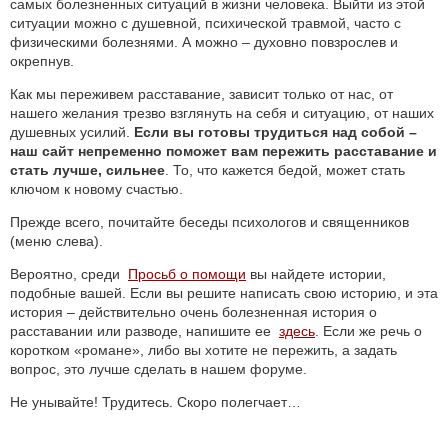
самых болезненных ситуаций в жизни человека. Выйти из этой
ситуации можно с душевной, психической травмой, часто с
физическими болезнями. А можно – духовно повзрослев и
окрепнув.
Как мы переживем расставание, зависит только от нас, от
нашего желания трезво взглянуть на себя и ситуацию, от наших
душевных усилий.
Если вы готовы трудиться над собой –
наш сайт непременно поможет вам пережить расставание и
стать лучше, сильнее
. То, что кажется бедой, может стать
ключом к новому счастью.
Прежде всего, почитайте беседы психологов и священников
(меню слева).
Вероятно, среди
Просьб о помощи
вы найдете истории,
подобные вашей. Если вы решите написать свою историю, и эта
история – действительно очень болезненная история о
расставании или разводе, напишите ее
здесь
. Если же речь о
коротком «романе», либо вы хотите не пережить, а задать
вопрос, это лучше сделать в нашем форуме.
Не унывайте! Трудитесь. Скоро полегчает…