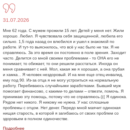
31.07.2026
Мне 62 года. С мужем прожили 15 лет. Детей у меня нет. Жили
хорошо. Любил. Я чувствовала себя защищенной, любила его
сильно. 1,5 года назад он влюбился и ушел к знакомой по
работе. И тут-то выяснилось, что всё у нас было не так. Я не
справляюсь. За это время он постоянно в поле зрения. Заходит
часто. Делится со мной своими проблемами - то ОНА его не
понимает, то обижает, то они решили расстаться. Иногда он
меня сравнивает с ней. Мол, какая же я хорошая, а она грубая
и хамка... Я человек нездоровый. И на мне еще отец-инвалид,
ему под 90. Из-за отца я не могу устроиться на нормальную
работу. Перебиваюсь случайными заработками. Бывший муж
помогает финансово, с какими-то делами – отвезти, помочь. Я
принимаю эту помощь, потому что не справляюсь.((( Я одинока.
Рядом нет никого. Я никому не нужна. У нас сплошные
проблемы с отцом. Нет денег. Передо мной маячит одинокая
нищая старость, в которой я загибаюсь от своих проблем со
здоровьем в полном одиночестве.
Подробнее