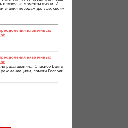
ть в тяжелые моменты жизни. И
вои знания передам дальше, своим
преодоления навязчивых
лог
преодоления навязчивых
лог
сле расставания... Спасибо Вам и
ь рекомендациям, помоги Господи!