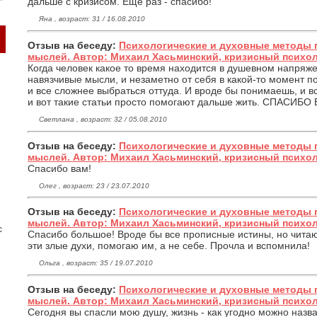
дальше с кризисом. Еще раз - спасибо!
Яна , возраст: 31 / 16.08.2010
Отзыв на беседу:
Психологические и духовные методы 
мыслей. Автор: Михаил Хасьминский, кризисный психо
Когда человек какое то время находится в душевном напряж
навязчивые мысли, и незаметно от себя в какой-то момент п
и все сложнее выбраться оттуда. И вроде бы понимаешь, и в
и вот такие статьи просто помогают дальше жить. СПАСИБ
Светлана , возраст: 32 / 05.08.2010
Отзыв на беседу:
Психологические и духовные методы 
мыслей. Автор: Михаил Хасьминский, кризисный психо
Спасибо вам!
Олег , возраст: 23 / 23.07.2010
Отзыв на беседу:
Психологические и духовные методы 
мыслей. Автор: Михаил Хасьминский, кризисный психо
с
Cпасибо большое! Вроде бы все прописные истины, но чита
эти злые духи, помогаю им, а не себе. Прочла и вспомнила!
Ольга , возраст: 35 / 19.07.2010
Отзыв на беседу:
Психологические и духовные методы 
мыслей. Автор: Михаил Хасьминский, кризисный психо
Сегодня вы спасли мою душу, жизнь - как угодно можно назва