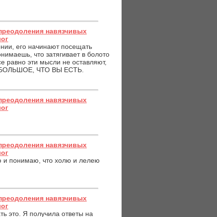
преодоления навязчивых
лог
ении, его начинают посещать
онимаешь, что затягивает в болото
се равно эти мысли не оставляют,
О БОЛЬШОЕ, ЧТО ВЫ ЕСТЬ.
преодоления навязчивых
лог
преодоления навязчивых
лог
ю и понимаю, что холю и лелею
преодоления навязчивых
лог
ть это. Я получила ответы на