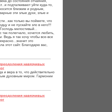
века до состояния отчаяния,
...и подталкивают уйти куда-то,
иносится близким и родным,
оварные эти злые духи, злые и
ти...как только вы поймете, что
дцу и не пускайте зло в него!!!
 Господь милостивый...
с так полегчало, хочется любить,
. Ведь я так хочу чтобы все-все
екрасно...значит это
шла этот сайт. Благодарю вас,
преодоления навязчивых
лог
 и вера в то, что действительно
енным духовным миром. Гармонии
преодоления навязчивых
лог