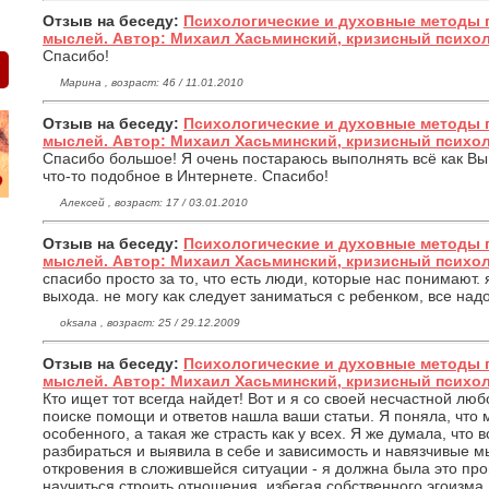
Отзыв на беседу:
Психологические и духовные методы 
мыслей. Автор: Михаил Хасьминский, кризисный психо
Спасибо!
Марина , возраст: 46 / 11.01.2010
Отзыв на беседу:
Психологические и духовные методы 
мыслей. Автор: Михаил Хасьминский, кризисный психо
Спасибо большое! Я очень постараюсь выполнять всё как Вы 
что-то подобное в Интернете. Спасибо!
Алексей , возраст: 17 / 03.01.2010
Отзыв на беседу:
Психологические и духовные методы 
мыслей. Автор: Михаил Хасьминский, кризисный психо
спасибо просто за то, что есть люди, которые нас понимают. 
выхода. не могу как следует заниматься с ребенком, все над
oksana , возраст: 25 / 29.12.2009
Отзыв на беседу:
Психологические и духовные методы 
мыслей. Автор: Михаил Хасьминский, кризисный психо
Кто ищет тот всегда найдет! Вот и я со своей несчастной лю
поиске помощи и ответов нашла ваши статьи. Я поняла, что 
особенного, а такая же страсть как у всех. Я же думала, что 
разбираться и выявила в себе и зависимость и навязчивые мыс
откровения в сложившейся ситуации - я должна была это прой
научиться строить отношения, избегая собственного эгоизма.