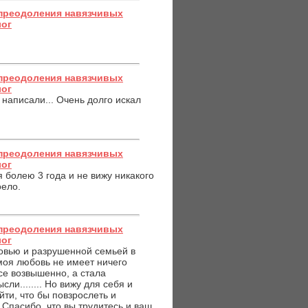
преодоления навязчивых
лог
преодоления навязчивых
лог
написали... Очень долго искал
преодоления навязчивых
лог
я болею 3 года и не вижу никакого
оело.
преодоления навязчивых
лог
бовью и разрушенной семьей в
моя любовь не имеет ничего
все возвышенно, а стала
ли........ Но вижу для себя и
ти, что бы повзрослеть и
 Спасибо, что вы трудитесь и ваш