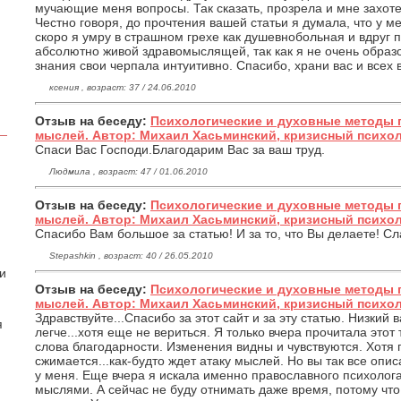
мучающие меня вопросы. Так сказать, прозрела и мне захот
Честно говоря, до прочтения вашей статьи я думала, что у 
скоро я умру в страшном грехе как душевнобольная и вдруг 
абсолютно живой здравомыслящей, так как я не очень образо
знания свои черпала интуитивно. Спасибо, храни вас и всех в
ксения , возраст: 37 / 24.06.2010
Отзыв на беседу:
Психологические и духовные методы 
мыслей. Автор: Михаил Хасьминский, кризисный психо
Спаси Вас Господи.Благодарим Вас за ваш труд.
Людмила , возраст: 47 / 01.06.2010
Отзыв на беседу:
Психологические и духовные методы 
мыслей. Автор: Михаил Хасьминский, кризисный психо
Спасибо Вам большое за статью! И за то, что Вы делаете! Сл
Stepashkin , возраст: 40 / 26.05.2010
 и
Отзыв на беседу:
Психологические и духовные методы 
мыслей. Автор: Михаил Хасьминский, кризисный психо
Здравствуйте...Спасибо за этот сайт и за эту статью. Низкий
я
легче...хотя еще не вериться. Я только вчера прочитала этот
слова благодарности. Изменения видны и чувствуются. Хотя
сжимается...как-будто ждет атаку мыслей. Но вы так все опис
у меня. Еще вчера я искала именно православного психолог
мыслями. А сейчас не буду отнимать даже время, потому чт