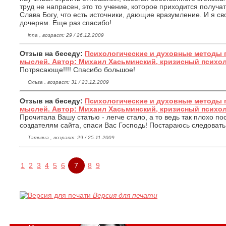
труд не напрасен, это то учение, которое приходится получа
Слава Богу, что есть источники, дающие вразумление. И я с
дочерям. Еще раз спасибо!
inna , возраст: 29 / 26.12.2009
Отзыв на беседу:
Психологические и духовные методы 
мыслей. Автор: Михаил Хасьминский, кризисный психо
Потрясающе!!!! Спасибо большое!
Ольга , возраст: 31 / 23.12.2009
Отзыв на беседу:
Психологические и духовные методы 
мыслей. Автор: Михаил Хасьминский, кризисный психо
Прочитала Вашу статью - легче стало, а то ведь так плохо по
создателям сайта, спаси Вас Господь! Постараюсь следоват
Татьяна , возраст: 29 / 25.11.2009
1
2
3
4
5
6
7
8
9
Версия для печати