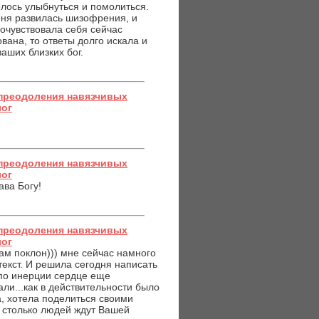
елось улыбнуться и помолиться.
меня развилась шизофрения, и
почувствовала себя сейчас
вана, то ответы долго искала и
аших близких бог.
преодоления навязчивых
лог
преодоления навязчивых
лог
ава Богу!
преодоления навязчивых
лог
 вам поклон))) мне сейчас намного
 текст. И решила сегодня написать
 по инерции сердце еще
али...как в действительности было
а, хотела поделиться своими
о столько людей ждут Вашей