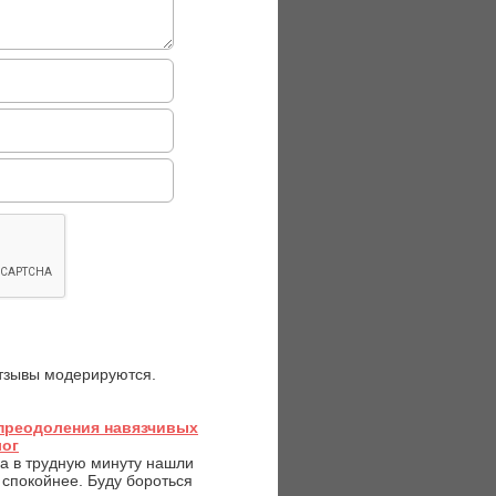
отзывы модерируются.
преодоления навязчивых
лог
а в трудную минуту нашли
 спокойнее. Буду бороться