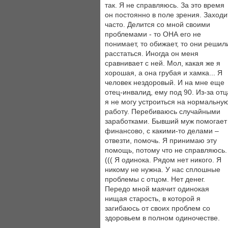
так. Я не справляюсь. За это время
он постоянно в поле зрения. Заходи
часто. Делится со мной своими
проблемами - то ОНА его не
понимает, то обижает, то они решил
расстаться. Иногда он меня
сравнивает с ней. Мол, какая же я
хорошая, а она грубая и хамка... Я
человек нездоровый. И на мне еще
отец-инвалид, ему под 90. Из-за отц
я не могу устроиться на нормальну
работу. Перебиваюсь случайными
заработками. Бывший муж помогает
финансово, с какими-то делами –
отвезти, помочь. Я принимаю эту
помощь, потому что не справляюсь.
((( Я одинока. Рядом нет никого. Я
никому не нужна. У нас сплошные
проблемы с отцом. Нет денег.
Передо мной маячит одинокая
нищая старость, в которой я
загибаюсь от своих проблем со
здоровьем в полном одиночестве.