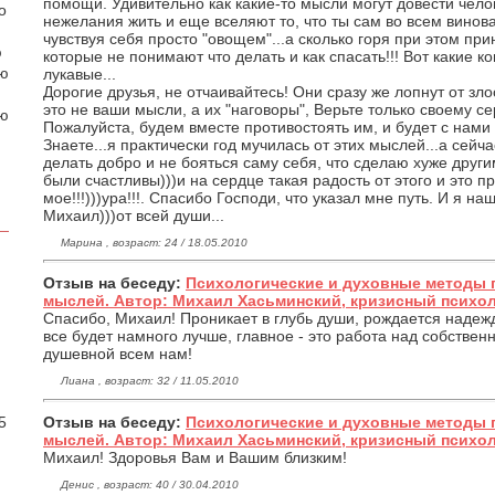
помощи. Удивительно как какие-то мысли могут довести чело
о
нежелания жить и еще вселяют то, что ты сам во всем виноват
чувствуя себя просто "овощем"...а сколько горя при этом пр
ю
которые не понимают что делать и как спасать!!! Вот какие к
аю
лукавые...
Дорогие друзья, не отчаивайтесь! Они сразу же лопнут от злос
это не ваши мысли, а их "наговоры", Верьте только своему сер
ою
Пожалуйста, будем вместе противостоять им, и будет с нами
Знаете...я практически год мучилась от этих мыслей...а сейча
делать добро и не бояться саму себя, что сделаю хуже другим
были счастливы)))и на сердце такая радость от этого и это пр
мое!!!)))ура!!!. Спасибо Господи, что указал мне путь. И я на
Михаил)))от всей души...
Марина , возраст: 24 / 18.05.2010
Отзыв на беседу:
Психологические и духовные методы 
мыслей. Автор: Михаил Хасьминский, кризисный психо
Спасибо, Михаил! Проникает в глубь души, рождается надежда
все будет намного лучше, главное - это работа над собств
душевной всем нам!
.
Лиана , возраст: 32 / 11.05.2010
5
Отзыв на беседу:
Психологические и духовные методы 
мыслей. Автор: Михаил Хасьминский, кризисный психо
Михаил! Здоровья Вам и Вашим близким!
Денис , возраст: 40 / 30.04.2010