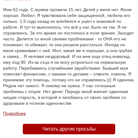
Мне 62 года. С мужем прожили 15 лет. Детей у меня нет. Жили
хорошо. Любил. Я чувствовала себя защищенной, любила его
сильно. 1,5 года назад он влюбился и ушел к знакомой по
работе. И тут-то выяснилось, что всё у нас было не так. Я не
справляюсь. За это время он постоянно в поле зрения. Заходит
часто. Делится со мной своими проблемами - то ОНА его не
понимает, то обижает, то они решили расстаться. Иногда он
меня сравнивает с ней. Мол, какая же я хорошая, а она грубая
и хамка... Я человек нездоровый. И на мне еще отец-инвалид,
ему под 90. Из-за отца я не могу устроиться на нормальную
работу. Перебиваюсь случайными заработками. Бывший муж
помогает финансово, с какими-то делами – отвезти, помочь. Я
принимаю эту помощь, потому что не справляюсь.((( Я одинока.
Рядом нет никого. Я никому не нужна. У нас сплошные
проблемы с отцом. Нет денег. Передо мной маячит одинокая
нищая старость, в которой я загибаюсь от своих проблем со
здоровьем в полном одиночестве.
Подробнее
Читать другие просьбы