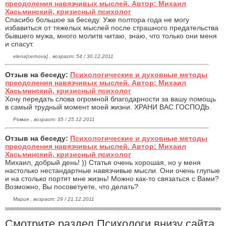
преодоления навязчивых мыслей. Автор: Михаил
Хасьминский, кризисный психолог
Спасибо большое за беседу. Уже полтора года не могу
избавиться от тяжелых мыслей после страшного предательства
бывшего мужа, много молитв читаю, знаю, что только они меня
и спасут.
elena[cernova] , возраст: 54 / 30.12.2011
Отзыв на беседу:
Психологические и духовные методы
преодоления навязчивых мыслей. Автор: Михаил
Хасьминский, кризисный психолог
Хочу передать слова огромной благодарности за вашу помощь
в самый трудный момент моей жизни. ХРАНИ ВАС ГОСПОДЬ.
Роман , возраст: 35 / 25.12.2011
Отзыв на беседу:
Психологические и духовные методы
преодоления навязчивых мыслей. Автор: Михаил
Хасьминский, кризисный психолог
Михаил, добрый день! )) Статья очень хорошая, но у меня
настолько нестандартные навязчивые мысли. Они очень глупые
и на столько портят мне жизнь! Можно как-то связаться с Вами?
Возможно, Вы посоветуете, что делать?
Мария , возраст: 29 / 21.12.2011
Смотрите раздел Психологи внизу сайта.