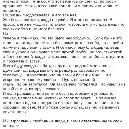
жизнь, а пока... я знаю, что вот вернись он сейчас, попроси
прощения, скажи, что он всё понял... и я приму и никогда не
попрекну...
Но, жизнь продолжается, а его всё нет.
Это была трагедия, когда он ушёл. Я этого не ожидала. Я
просила его не уходить, плакала, говорила что исправлюсь, что
очень люблю и не могу без него…
Но…
теперь я понимаю, что это было необходимо... Если бы не это
горе... я никогда не смогла бы посмотреть на себя, на людей и
на жизнь, другими глазами. И сейчас я ему благодарна, ведь
своим уходом он научил меня другой любви, не эгоистической,
а более полной, когда ты можешь, превозмогая боль, отпустить
и пожелать счастья.
Я его буду всегда любить, ведь он же родной мне человек.
Даже сейчас, когда мы очень редко разговариваем по
телефону… я чувствую, что он самый близкий мне … и я
искренне желаю ему любви…. Пусть не со мной…
Жаль, что он запутался. Он так сейчас потерялся, что ушёл и из
новой семьи, которую создал.
И если раньше у него ко мне были претензии и упрёки, то
сейчас, написав мне несколько строк по аське… или сказав
пожелания в день рождения по телефону… он говорит, что я
хороший человек. И это тоже больно слышать, но и изменить
ничего нельзя.
Мы взрослые и свободные люди, и сами ответственны за свои
поступки.