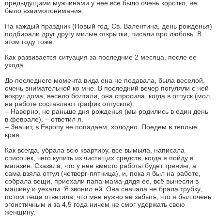
предыдущими мужчинами у нее все было очень коротко, не
было взаимопонимания.
На каждый праздник (Новый год, Св. Валентина, день рожденья)
подбирали друг другу милые открытки, писали про любовь. В
этом году тоже.
Как развивается ситуация за последние 2 месяца, после ее
ухода.
До последнего момента вида она не подавала, была веселой,
очень внимательной ко мне. В последний вечер погуляли с ней
вокруг дома, весело болтали, она спросила, когда в отпуск (мол,
на работе составляют график отпусков).
– Наверно, не раньше дня рожденья (мы родились в один день
в феврале), – ответил я.
– Значит, в Европу не попадаем, холодно. Поедем в теплые
края.
Как всегда, убрала всю квартиру, все вымыла, написала
списочек, чего купить из чистящих средств, когда я пойду в
магазин. Сказала, что у нее вместо работы будет тренинг, а
сама взяла отгул (четверг-пятница), и, пока я был на работе,
собрала вещи, приехали папа-мама-дядя ее, всё вынесли в
машину и уехали. Я звонил ей. Она сначала не брала трубку,
потом теща ответила, что мне нужно ее забыть, что я был очень
эгоистичным и за 4,5 года ничем не смог удержать свою
женщину.