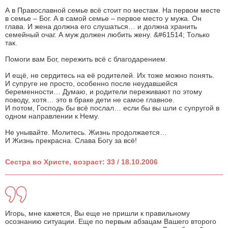
А в Православной семье всё стоит по местам. На первом месте
в семье – Бог. А в самой семье – первое место у мужа. Он
глава. И жена должна его слушаться… и должна хранить
семейный очаг. А муж должен любить жену. &#61514; Только
так.
Помоги вам Бог, пережить всё с благодарением.
И ещё, не сердитесь на её родителей. Их тоже можно понять.
И супруге не просто, особенно после неудавшейся
беременности… Думаю, и родители переживают по этому
поводу, хотя… это в браке дети не самое главное.
И потом, Господь бы всё послал… если бы вы шли с супругой в
одном направлении к Нему.
Не унывайте. Молитесь. Жизнь продолжается…
И Жизнь прекрасна. Слава Богу за всё!
Сестра во Христе, возраст: 33 / 18.10.2006
Игорь, мне кажется, Вы еще не пришли к правильному
осознанию ситуации. Еще по первым абзацам Вашего второго