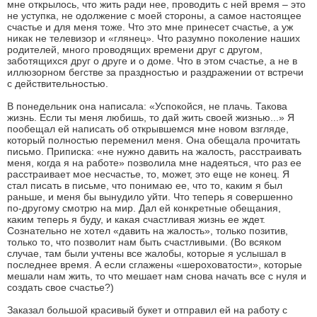
мне открылось, что жить ради нее, проводить с ней время – это
не уступка, не одолжение с моей стороны, а самое настоящее
счастье и для меня тоже. Что это мне принесет счастье, а уж
никак не телевизор и «глянец». Что разумно поколение наших
родителей, много проводящих времени друг с другом,
заботящихся друг о друге и о доме. Что в этом счастье, а не в
иллюзорном бегстве за праздностью и раздражении от встречи
с действительностью.
В понедельник она написала: «Успокойся, не плачь. Такова
жизнь. Если ты меня любишь, то дай жить своей жизнью...» Я
пообещал ей написать об открывшемся мне новом взгляде,
который полностью переменил меня. Она обещала прочитать
письмо. Приписка: «не нужно давить на жалость, расстраивать
меня, когда я на работе» позволила мне надеяться, что раз ее
расстраивает мое несчастье, то, может, это еще не конец. Я
стал писать в письме, что понимаю ее, что то, каким я был
раньше, и меня бы вынудило уйти. Что теперь я совершенно
по-другому смотрю на мир. Дал ей конкретные обещания,
каким теперь я буду, и какая счастливая жизнь ее ждет.
Сознательно не хотел «давить на жалость», только позитив,
только то, что позволит нам быть счастливыми. (Во всяком
случае, там были учтены все жалобы, которые я услышал в
последнее время. А если сглажены «шероховатости», которые
мешали нам жить, то что мешает нам снова начать все с нуля и
создать свое счастье?)
Заказал большой красивый букет и отправил ей на работу с