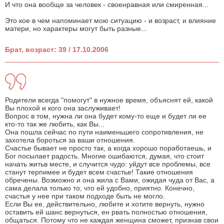
И что она вообще за человек - своенравная или смиренная...
Это кое в чем напоминает мою ситуацию - и возраст, и влияние
матери, но характеры могут быть разные...
Брат, возраст: 39 / 17.10.2006
Родители всегда "помогут" в нужное время, объяснят ей, какой
Вы плохой и кого она заслуживает!
Вопрос в том, нужна ли она будет кому-то еще и будет ли ее
кто-то так же любить, как Вы...
Она пошла сейчас по пути наименьшего сопротивления, не
захотела бороться за ваши отношения.
Счастье бывает не просто так, а когда хорошо поработаешь, и
Бог посылает радость. Многие ошибаются, думая, что стоит
начать житьв месте, и случится чудо: уйдут все проблемы, все
станут терпимее и будет всем счастье! Такие отношения
обречены. Возможно и она жила с Вами, ожидая чуда от Вас, а
сама делала только то, что ей удобно, приятно. Конечно,
счастья у нее при таком подходе быть не могло.
Если Вы ее, действительно, любите и хотите вернуть, нужно
оставить ей шанс вернуться, ен рвать полностью отношения,
общаться. Потому что не каждая женщина сможет, признав свои