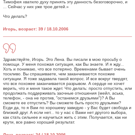
Тимофея хватило духу принять эту данность безоговорочно, и
... Сейчас у них уже трое детей.»
Что делать?
Игорь, возраст: 39 / 18.10.2006
Здравствуйте, Игорь. Это Лена. Вы писали в мою просьбу о
помощи. У меня похожая ситуация, как Вы знаете. И я жду...
Хоть и понимаю, что все потеряно. Временами бывает очень
тоскливо. Вы спрашиваете, чем заканчиваются похожие
ситуации. Я тоже задавала такой вопрос. И все вокруг твердят,
что все похожее заканчивается разрывом. А сердце не хочет
верить, что и меня такое ждет. Что делать: просто отпустить, или
продолжать поддерживать заочные отношения (мейл, аська,
телефон, - она не против, "останемся друзьями")? А Вы
сможете ее отпустить? Вы сможете быть просто друзьями?
Есди да, то я Вам по хорошему завидую - у Вас будет свобода и
близкий друг. А если нет... то у нас с Вами нет другого выбора,
как стать сильнее и научиться жить с этим. Получается, как ни
крути, все равно хороший результат.
Лена, возраст: 24 / 18.10.2006