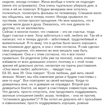
неделю, иногда готовил. Жена вообще к плите не подходит
(меня это устраивало). Она очень тщательно убирала дом, в
этом я ей не помогал. В будни вечерами мне хотелось
полениться, посмотреть фильмы по телевизору. Слишком мало
мы общались, как я теперь понял. Иногда срывался по
пустякам, потом просил прощения. Но мне казалось, что в
целом жили душа в душу. Оказалось, что она думала по-
другому, но не жаловалась.
Сейчас я многое понял, что главное – это ее счастье, тогда
будет счастье и мне. Хочу заботиться о ней, любить ее. Так ей и
написал, что я теперь другой – заботливый, трудолюбивый и
внимательный. Я-то вижу, что в целом было много хорошего,
мы понимали друг друга, и она с этим согласна. Я сам сделал
свои допущения, что именно во мне мешало нам быть
счастливыми. Она и с этим согласна, что я все понял
правильно. Ее родители (оба уже на пенсии), очень опекают ее,
избавили от всех домашних хлопот, поэтому и с этой точки
зрения ей довольно уютно, несмотря на горечь расставания.
«Они меня любят, заботятся», - твердит она.
Ей 30, мне 39. Она говорит: "Если любишь, дай жить своей
жизнью. Может, мы оба извлечем уроки и будем счастливы с
кем-то еще". Все повторяет за своей матерью. Когда-то
доверялась мне, но я доверия не оправдал. Второй раз
довериться боится, не верит в счастливую совместную жизнь.
Что делать: просто отпустить, или продолжать поддерживать
заочные отношения (мейл, аська, телефон, - она не против,
"останемся друзьями")? Я бы хотел не докучать ей с просьбами
и извинениями, просто поддерживать хорошие, ровные