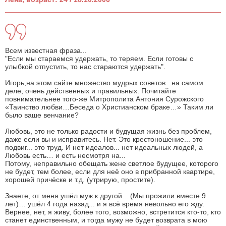
Всем известная фраза...
"Если мы стараемся удержать, то теряем. Если готовы с
улыбкой отпустить, то нас стараются удержать".
Игорь,на этом сайте множество мудрых советов...на самом
деле, очень действенных и правильных. Почитайте
повнимательнее того-же Митрополита Антония Сурожского
«Таинство любви…Беседа о Христианском браке…» Таким ли
было ваше венчание?
Любовь, это не только радости и будущая жизнь без проблем,
даже если вы и исправитесь. Нет. Это крестоношение... это
подвиг... это труд. И нет идеалов... нет идеальных людей, а
Любовь есть… и есть несмотря на...
Потому, неправильно обещать жене светлое будущее, которого
не будет, тем более, если для неё оно в прибранной квартире,
хорошей причёске и т.д. (утрирую, простите).
Знаете, от меня ушёл муж к другой... (Мы прожили вместе 9
лет)… ушёл 4 года назад... и я всё время невольно его жду.
Вернее, нет, я живу, более того, возможно, встретится кто-то, кто
станет единственным, и тогда мужу не будет возврата в мою