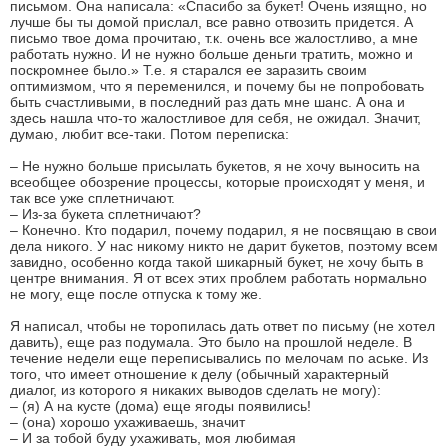
письмом. Она написала: «Спасибо за букет! Очень изящно, но
лучше бы ты домой прислал, все равно отвозить придется. А
письмо твое дома прочитаю, т.к. очень все жалостливо, а мне
работать нужно. И не нужно больше деньги тратить, можно и
поскромнее было.» Т.е. я старался ее заразить своим
оптимизмом, что я переменился, и почему бы не попробовать
быть счастливыми, в последний раз дать мне шанс. А она и
здесь нашла что-то жалостливое для себя, не ожидал. Значит,
думаю, любит все-таки. Потом переписка:
– Не нужно больше присылать букетов, я не хочу выносить на
всеобщее обозрение процессы, которые происходят у меня, и
так все уже сплетничают.
– Из-за букета сплетничают?
– Конечно. Кто подарил, почему подарил, я не посвящаю в свои
дела никого. У нас никому никто не дарит букетов, поэтому всем
завидно, особенно когда такой шикарный букет, не хочу быть в
центре внимания. Я от всех этих проблем работать нормально
не могу, еще после отпуска к тому же.
Я написал, чтобы не торопилась дать ответ по письму (не хотел
давить), еще раз подумала. Это было на прошлой неделе. В
течение недели еще переписывались по мелочам по аське. Из
того, что имеет отношение к делу (обычный характерный
диалог, из которого я никаких выводов сделать не могу):
– (я) А на кусте (дома) еще ягоды появились!
– (она) хорошо ухаживаешь, значит
– И за тобой буду ухаживать, моя любимая