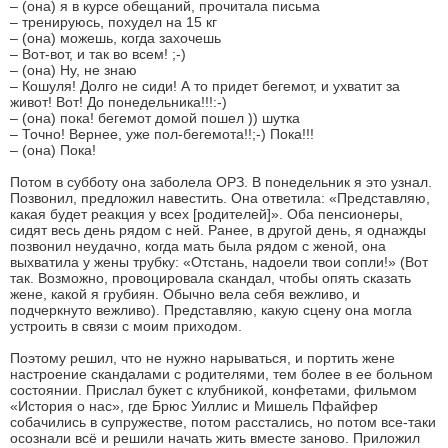
– (она) я в курсе обещаний, прочитала письма
– тренируюсь, похудел на 15 кг
– (она) можешь, когда захочешь
– Вот-вот, и так во всем! ;-)
– (она) Ну, не знаю
– Кошуля! Долго не сиди! А то придет бегемот, и ухватит за
живот! Вот! До понедельника!!!:-)
– (она) пока! бегемот домой пошел )) шутка
– Точно! Вернее, уже пол-бегемота!!;-) Пока!!!
– (она) Пока!
Потом в субботу она заболела ОРЗ. В понедельник я это узнал.
Позвонил, предложил навестить. Она ответила: «Представляю,
какая будет реакция у всех [родителей]». Оба пенсионеры,
сидят весь день рядом с ней. Ранее, в другой день, я однажды
позвонил неудачно, когда мать была рядом с женой, она
выхватила у жены трубку: «Отстань, надоели твои сопли!» (Вот
так. Возможно, провоцировала скандал, чтобы опять сказать
жене, какой я грубиян. Обычно вела себя вежливо, и
подчеркнуто вежливо). Представляю, какую сцену она могла
устроить в связи с моим приходом.
Поэтому решил, что не нужно нарываться, и портить жене
настроение скандалами с родителями, тем более в ее больном
состоянии. Прислал букет с клубникой, конфетами, фильмом
«История о нас», где Брюс Уиллис и Мишель Пфайфер
собачились в супружестве, потом расстались, но потом все-таки
осознали всё и решили начать жить вместе заново. Приложил