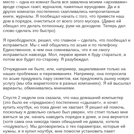
место – одна из комнат была вся завалена моими «архивами»
вроде старых газет, журналов, памятных ерундовин. Да и в
других комнатах постепенно скапливались непрочитанные
книги, журналы. Я пообещал начать с того, что привести наш
дом в порядок, очиститься от всего этого мусора. (Давно ей
обещал это делать потихоньку, руки не доходили. Теперь дал
слово сделать это быстро).
Я приободрился, решил, что главное – сделать, что пообещал и
исправиться. Мы с ней общались по аське и по телефону.
Единственное, в чем она сомневалась, что я не смогу
исправиться навсегда. Мол, первое время я буду стараться, а
потом все будет по-старому. Я разубеждал.
Отчуждения не было, или, например, зацикливания только на
наших проблемах и переживаниях. Например, она попросила
по аське придумать пару сюжетов, как предложить рынку новую
услугу (мы оба маркетологи в разных компаниях). Я ей высылал
варианты, обменивались мнениями.
Спустя 2 недели она сказала, что наш домашний компьютер
(это было ее «приданое») постепенно «сдыхает», и хочет
купить ноутбук, но пока денег не хватает. Я решил ей помочь,
поскольку я довольно сильно был уверен, что стоит только мне
взяться за ум, начать наводить порядок в доме, и она вернется
(хотя сама она никогда таких обещаний не давала, хотела
«подумать»). Мы договорились о тех параметрах, которые ей
нужны, и я купил ноутбук, мне помогли установить пакет