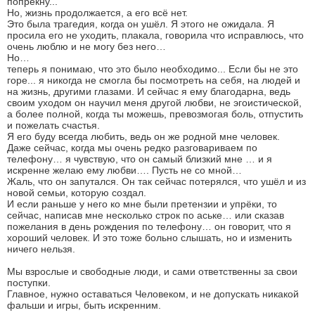
попрекну...
Но, жизнь продолжается, а его всё нет.
Это была трагедия, когда он ушёл. Я этого не ожидала. Я
просила его не уходить, плакала, говорила что исправлюсь, что
очень люблю и не могу без него…
Но…
теперь я понимаю, что это было необходимо... Если бы не это
горе... я никогда не смогла бы посмотреть на себя, на людей и
на жизнь, другими глазами. И сейчас я ему благодарна, ведь
своим уходом он научил меня другой любви, не эгоистической,
а более полной, когда ты можешь, превозмогая боль, отпустить
и пожелать счастья.
Я его буду всегда любить, ведь он же родной мне человек.
Даже сейчас, когда мы очень редко разговариваем по
телефону… я чувствую, что он самый близкий мне … и я
искренне желаю ему любви…. Пусть не со мной…
Жаль, что он запутался. Он так сейчас потерялся, что ушёл и из
новой семьи, которую создал.
И если раньше у него ко мне были претензии и упрёки, то
сейчас, написав мне несколько строк по аське… или сказав
пожелания в день рождения по телефону… он говорит, что я
хороший человек. И это тоже больно слышать, но и изменить
ничего нельзя.
Мы взрослые и свободные люди, и сами ответственны за свои
поступки.
Главное, нужно оставаться Человеком, и не допускать никакой
фальши и игры, быть искренним.