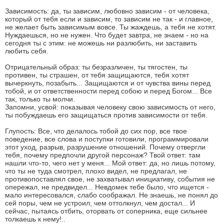
Зависимость: да, ты зависим, любовно зависим - от человека,
который от тебя если и зависим, то зависим не так - и главное,
не желает быть зависимым вовсе. Ты жаждешь, а тебя не хотят.
Нуждаешься, но не нужен. Что будет завтра, не знаем - но на
сегодня ты с этим: не можешь ни разлюбить, ни заставить
любить себя.
Отрицательный образ: ты безразличен, ты тягостен, ты
противен, ты страшен, от тебя защищаются, тебя хотят
вычеркнуть, позабыть... Защищаются и от чувства вины перед
тобой, и от ответственности перед собою и перед Богом... Все
так, только ты молчи.
Запомни, усвой: показывая человеку свою зависимость от него,
ты побуждаешь его защищаться против зависимости от тебя.
Глупость: Все, что делалось тобой до сих пор, все твое
поведение, все слова и поступки готовили, программировали
этот уход, разрыв, разрушение отношений. Почему отвергли
тебя, почему предпочли другой персонаж? Твой ответ: там
нашли что-то, чего нет у меня... Мой ответ: да, но лишь потому,
что ты не туда смотрел, плохо видел, не предлагал, не
противопоставлял свое, не захватывал инициативу, события не
опережал, не предвидел... Невдомек тебе было, что ищется -
мало интересовался, слабо соображал. Не знаешь, не понял до
сей поры, чем не устроил, чем оттолкнул, чем достал... И
сейчас, пытаясь отбить, оторвать от соперника, еще сильнее
толкаешь к нему!..