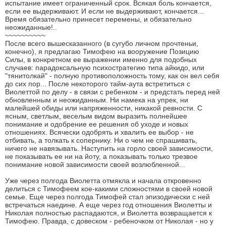
испытание имеет ограниченный срок. Всякая боль кончается,
если ее выдерживают. И если не выдерживают, кончается...
Время обязательно принесет перемены, и обязательно
неожиданные!..
~~~~~~~~~~
После всего вышесказанного (в сугубо личном прочтеньи,
конечно), я предлагаю Тимофею на вооружение Позицию
Силы, в конкретном ее выражении именно для подобных
случаев: парадоксальную психостратегию типа айкидо, или
"тянитолкай" - полную противоположность тому, как он вел себя
до сих пор... После некоторого тайм-аута встретиться с
Виолеттой по делу - в связи с ребенком - и предстать перед ней
обновленным и неожиданным. Ни намека на упрек, ни
малейшей обиды или напряженности, никакой ревности. С
ясным, светлым, веселым видом выразить полнейшее
понимание и одобрение ее решения об уходе и новых
отношениях. Всячески одобрять и хвалить ее выбор - не
отбивать, а толкать к сопернику. Ни о чем не спрашивать,
ничего не навязывать. Наступить на горло своей зависимости,
не показывать ее ни на йоту, а показывать только трезвое
понимание новой зависимости своей возлюбленной...
Уже через полгода Виолетта отмякла и начала откровенно
делиться с Тимофеем кое-какими сложностями в своей новой
семье. Еще через полгода Тимофей стал эпизодически с ней
встречаться наедине. А еще через год отношения Виолетты и
Николая полностью распадаются, и Виолетта возвращается к
Тимофею. Правда, с довеском - ребеночком от Николая - но у