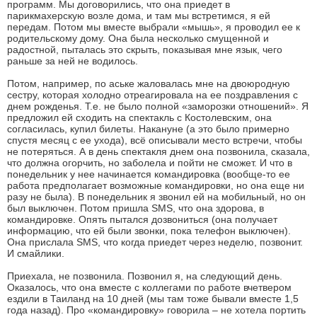
программ. Мы договорились, что она приедет в
парикмахерскую возле дома, и там мы встретимся, я ей
передам. Потом мы вместе выбрали «мышь», я проводил ее к
родительскому дому. Она была несколько смущенной и
радостной, пыталась это скрыть, показывая мне язык, чего
раньше за ней не водилось.
Потом, например, по аське жаловалась мне на двоюродную
сестру, которая холодно отреагировала на ее поздравления с
днем рожденья. Т.е. не было полной «заморозки отношений». Я
предложил ей сходить на спектакль с Костолевским, она
согласилась, купил билеты. Накануне (а это было примерно
спустя месяц с ее ухода), всё описывали место встречи, чтобы
не потеряться. А в день спектакля днем она позвонила, сказала,
что должна огорчить, но заболела и пойти не сможет. И что в
понедельник у нее начинается командировка (вообще-то ее
работа предполагает возможные командировки, но она еще ни
разу не была). В понедельник я звонил ей на мобильный, но он
был выключен. Потом пришла SMS, что она здорова, в
командировке. Опять пытался дозвониться (она получает
информацию, что ей были звонки, пока телефон выключен).
Она прислала SMS, что когда приедет через неделю, позвонит.
И смайлики.
Приехала, не позвонила. Позвонил я, на следующий день.
Оказалось, что она вместе с коллегами по работе вчетвером
ездили в Таиланд на 10 дней (мы там тоже бывали вместе 1,5
года назад). Про «командировку» говорила – не хотела портить