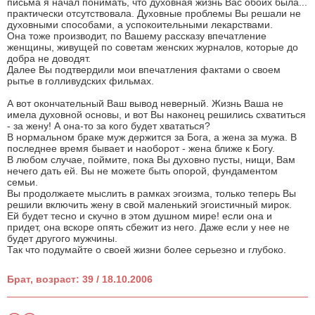
письма я начал понимать, что духовная жизнь Вас обоих была...
практически отсутствовала. Духовные проблемы Вы решали не
духовными способами, а успокоительными лекарствами.
Она тоже производит, по Вашему рассказу впечатление
женщины, живущей по советам женских журналов, которые до
добра не доводят.
Далее Вы подтвердили мои впечатления фактами о своем
рытье в голливудских фильмах.
А вот окончательный Ваш вывод неверный. Жизнь Ваша не
имела духовной основы, и вот Вы наконец решились схватиться
- за жену! А она-то за кого будет хвататься?
В нормальном браке муж держится за Бога, а жена за мужа. В
последнее время бывает и наоборот - жена ближе к Богу.
В любом случае, поймите, пока Вы духовно пусты, нищи, Вам
нечего дать ей. Вы не можете быть опорой, фундаментом
семьи.
Вы продолжаете мыслить в рамках эгоизма, только теперь Вы
решили включить жену в свой маленький эгоистичный мирок.
Ей будет тесно и скучно в этом душном мире! если она и
придет, она вскоре опять сбежит из него. Даже если у нее не
будет другого мужчины.
Так что подумайте о своей жизни более серьезно и глубоко.
Брат, возраст: 39 / 18.10.2006