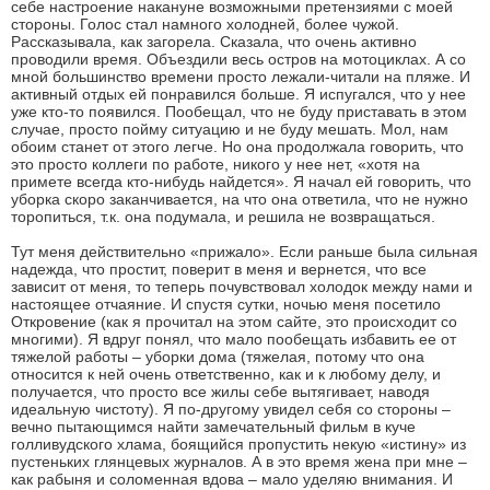
себе настроение накануне возможными претензиями с моей
стороны. Голос стал намного холодней, более чужой.
Рассказывала, как загорела. Сказала, что очень активно
проводили время. Объездили весь остров на мотоциклах. А со
мной большинство времени просто лежали-читали на пляже. И
активный отдых ей понравился больше. Я испугался, что у нее
уже кто-то появился. Пообещал, что не буду приставать в этом
случае, просто пойму ситуацию и не буду мешать. Мол, нам
обоим станет от этого легче. Но она продолжала говорить, что
это просто коллеги по работе, никого у нее нет, «хотя на
примете всегда кто-нибудь найдется». Я начал ей говорить, что
уборка скоро заканчивается, на что она ответила, что не нужно
торопиться, т.к. она подумала, и решила не возвращаться.
Тут меня действительно «прижало». Если раньше была сильная
надежда, что простит, поверит в меня и вернется, что все
зависит от меня, то теперь почувствовал холодок между нами и
настоящее отчаяние. И спустя сутки, ночью меня посетило
Откровение (как я прочитал на этом сайте, это происходит со
многими). Я вдруг понял, что мало пообещать избавить ее от
тяжелой работы – уборки дома (тяжелая, потому что она
относится к ней очень ответственно, как и к любому делу, и
получается, что просто все жилы себе вытягивает, наводя
идеальную чистоту). Я по-другому увидел себя со стороны –
вечно пытающимся найти замечательный фильм в куче
голливудского хлама, боящийся пропустить некую «истину» из
пустеньких глянцевых журналов. А в это время жена при мне –
как рабыня и соломенная вдова – мало уделяю внимания. И