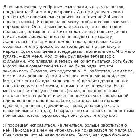
Я попытался сразу собраться с мыслями, что делал не так,
предложить ей, что могу исправить. А потом уж пусть сама
решает. (Все описываемое произошло в течение 2-4 часов
после отъезда). Я попросил ее маму, чтобы она все-таки мне
перезвонила. Она перезвонила и сказала, что я все понял
правильно, только она не хочет делать новой попытки, хочет
начать жизнь сначала, пока ей не поздно по возрасту.
Жаловалась, что со мной тяжело, последнее время часто
ссоримся, что я упрекаю ее за траты денег на прическу и
наряды, хотя сами деньги всегда давал, признала она. Что мало
гуляли, – для меня, мол, очень был важен телевизор с
фильмами. Что плакала, а теперь не хочет пытаться, хоть было
и хорошее в совместной жизни, но была рада, что все
закончилось. Сказала, что родители о ней заботятся, кормят ее,
и ей с ними хорошо. А там и человек вместо меня найдется.
Мол, если хотя бы один человек (она) не хочет делать новых
попыток совместной жизни, то ничего и не получится. Взяла
мою успокоительную жидкость (купил, когда перед этим я
остался один на работе и очень переживал увольнение моей
единственной коллеги на работе, с которой мы работали
вдвоем, и, конечно, сдружились, проводя большую часть
времени вместе 3 года). Говорила, что ей нелегко, по понятным
причинам, потом, через месяц, призналась, что скучает.
Я пообещал исправиться, не лениться, больше заботиться о
ней. Никогда ни в чем не упрекать, не придираться по мелочам.
Она сказала, что ей надо подумать. Было у нас одно больное