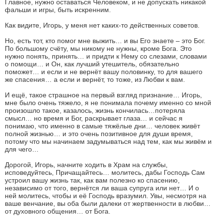
Главное, нужно оставаться Человеком, и не допускать никакой
фальши и игры, быть искренним.
Как видите, Игорь, у меня нет каких-то действенных советов.
Но, есть тот, кто помог мне выжить… и вы Его знаете – это Бог.
По большому счёту, мы никому не нужны, кроме Бога. Это
нужно понять, принять… и придти к Нему со слезами, словами
о помощи… и Он, как лучший утешитель, обязательно
поможет… и если и не вернёт вашу половинку, то для вашего
же спасения… а если и вернёт, то тоже, из Любви к вам.
И ещё, такое страшное на первый взгляд признание… Игорь,
мне было очень тяжело, я не понимала почему именно со мной
произошло такое, казалось, жизнь кончилась…потеряла
смысл… но время и Бог, раскрывает глаза… и сейчас я
понимаю, что именно в самые тяжёлые дни… человек живёт
полной жизнью… и это очень позитивное для души время,
потому что мы начинаем задумываться над тем, как мы живём и
для чего…
Дорогой, Игорь, начните ходить в Храм на службы,
исповедуйтесь, Причащайтесь… молитесь, дабы Господь Сам
устроил вашу жизнь так, как вам полезно ко спасению,
независимо от того, вернётся ли ваша супруга или нет… И о
ней молитесь, чтобы и её Господь вразумил. Увы, несмотря на
ваше венчание, вы оба были далеки от жертвенности в любви…
от духовного общения… от Бога.