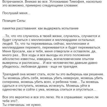
Встречаемся. Вникаю во все. Успокаиваю Тимофея, насколько
это возможно, примерно следующими словами:
Послушай меня...
Позиция Силы
памятка расставания: как выдержать испытание
...То, что что случилось в твоей жизни, случалось, случается и
будет случаться с миллионами и миллиардами остальных
людей. То, что ты переживаешь сейчас, миллионами и
миллиардами пережито, переживается и будет переживаться.
Меня бросали, как и тебя, меня отвергали и оставляли, да,
много раз... Все ходы и все выходы из этого положения
абсолютно известны, изведаны, всечеловеческим опытом
выверены и расписаны... И все человечество давным-давно
убедилось: любовная драма - еще не трагедия.
Трагедией она может стать, если ты это выберешь как решение.
Ты можешь убить себя, можешь убить неверную, можешь убить
соперника, можешь убить всех, и ребенка тоже... Ты можешь
сдаться и отступить, можешь исчезнуть. Можешь уйти в
одиночество и сойти с ума, можешь спиться и опуститься...
Все это вероятно и все это легко. Но я спрашиваю: нужно ли
тебе это?..
Ты отвечаешь: не нужно.