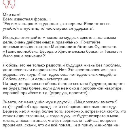
Мир вам!
Всем известная фраза...
"Если мы стараемся удержать, то теряем. Если готовы с
улыбкой отпустить, то нас стараются удержать".
Игорь,на этом сайте множество мудрых советов...на самом
деле, очень действенных и правильных. Почитайте
повнимательнее того-же Митрополита Антония Сурожского
«Таинство любви…Беседа о Христианском браке…» Таким ли
было ваше венчание?
Любовь, это не только радости и будущая жизнь без проблем,
даже если вы и исправитесь. Нет. Это крестоношение... это
подвиг... это труд. И нет идеалов... нет идеальных людей, а
Любовь есть… и есть несмотря на...
Потому, неправильно обещать жене светлое будущее, которого
не будет, тем более, если для неё оно в прибранной квартире,
хорошей причёске и т.д. (утрирую, простите).
Знаете, от меня ушёл муж к другой... (Мы прожили вместе 9
лет)… ушёл 4 года назад... и я всё время невольно его жду.
Вернее, нет, я живу, более того, возможно, встретится кто-то, кто
станет единственным, и тогда мужу не будет возврата в мою
жизнь, а пока... я знаю, что вот вернись он сейчас, попроси
прощения, скажи, что он всё понял... и я приму и никогда не