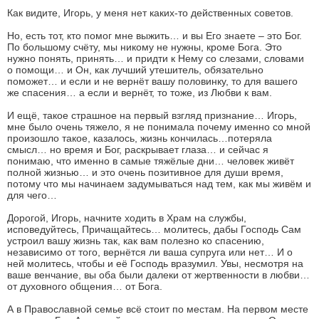
Как видите, Игорь, у меня нет каких-то действенных советов.
Но, есть тот, кто помог мне выжить… и вы Его знаете – это Бог.
По большому счёту, мы никому не нужны, кроме Бога. Это
нужно понять, принять… и придти к Нему со слезами, словами
о помощи… и Он, как лучший утешитель, обязательно
поможет… и если и не вернёт вашу половинку, то для вашего
же спасения… а если и вернёт, то тоже, из Любви к вам.
И ещё, такое страшное на первый взгляд признание… Игорь,
мне было очень тяжело, я не понимала почему именно со мной
произошло такое, казалось, жизнь кончилась…потеряла
смысл… но время и Бог, раскрывает глаза… и сейчас я
понимаю, что именно в самые тяжёлые дни… человек живёт
полной жизнью… и это очень позитивное для души время,
потому что мы начинаем задумываться над тем, как мы живём и
для чего…
Дорогой, Игорь, начните ходить в Храм на службы,
исповедуйтесь, Причащайтесь… молитесь, дабы Господь Сам
устроил вашу жизнь так, как вам полезно ко спасению,
независимо от того, вернётся ли ваша супруга или нет… И о
ней молитесь, чтобы и её Господь вразумил. Увы, несмотря на
ваше венчание, вы оба были далеки от жертвенности в любви…
от духовного общения… от Бога.
А в Православной семье всё стоит по местам. На первом месте