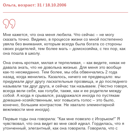
Ольга, возраст: 31 / 18.10.2006
Мне кажется, что она меня любила. Что сейчас – не могу
сказать точно. Видимо, в процессе жизни со мной постепенно
увяла без внимания, которым всегда была богата со стороны
своих родителей, тем более мать – домохозяйка, с тех пор, как
она пошла в школу.
Она очень кроткая, милая и терпеливая, – как видите, никак не
давала знать, что не довольна жизнью. Для меня это вообще
как-то неожиданно. Тем более, мы оба обвенчались 2 года
назад, когда женились. Казалось, ничего не предвещало: мы
придумали друг другу ласкательные прозвища, и до последнего
называли так друг друга, и сейчас так называем. (Честно говоря,
всегда вели себя, как голуби, также, как и ее родители между
собой. А когда я срывался, раздражался иногда по пустякам
домашне-хозяйственным, мог повысить голос – это было,
конечно, большим контрастом. Не хватало элементарной
вежливости мне иногда).
Первые годы она говорила: "Как мне повезло с Игорьком!" Я
чувствовал, что она видит во мне свой идеал. Гордилась, что я
утонченный, элегантный, как она говорила. Говорила, что с