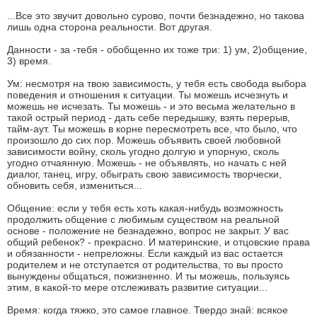
...Все это звучит довольно сурово, почти безнадежно, но такова
лишь одна сторона реальности. Вот другая.
Данности - за -тебя - обобщенно их тоже три: 1) ум, 2)общение,
3) время.
Ум: несмотря на твою зависимость, у тебя есть свобода выбора
поведения и отношения к ситуации. Ты можешь исчезнуть и
можешь не исчезать. Ты можешь - и это весьма желательно в
такой острый период - дать себе передышку, взять перерыв,
тайм-аут. Ты можешь в корне пересмотреть все, что было, что
произошло до сих пор. Можешь объявить своей любовной
зависимости войну, сколь угодно долгую и упорную, сколь
угодно отчаянную. Можешь - не объявлять, но начать с ней
диалог, танец, игру, обыграть свою зависимость творчески,
обновить себя, измениться...
Общение: если у тебя есть хоть какая-нибудь возможность
продолжить общение с любимым существом на реальной
основе - положение не безнадежно, вопрос не закрыт. У вас
общий ребенок? - прекрасно. И материнские, и отцовские права
и обязанности - непреложны. Если каждый из вас остается
родителем и не отступается от родительства, то вы просто
вынуждены общаться, пожизненно. И ты можешь, пользуясь
этим, в какой-то мере отслеживать развитие ситуации...
Время: когда тяжко, это самое главное. Твердо знай: всякое