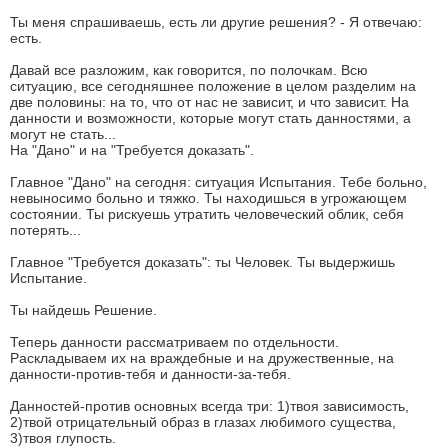
Ты меня спрашиваешь, есть ли другие решения? - Я отвечаю:
есть.
Давай все разложим, как говорится, по полочкам. Всю
ситуацию, все сегодняшнее положение в целом разделим на
две половины: на то, что от нас не зависит, и что зависит. На
данности и возможности, которые могут стать данностями, а
могут не стать...
На "Дано" и на "Требуется доказать".
Главное "Дано" на сегодня: ситуация Испытания. Тебе больно,
невыносимо больно и тяжко. Ты находишься в угрожающем
состоянии. Ты рискуешь утратить человеческий облик, себя
потерять...
Главное "Требуется доказать": ты Человек. Ты выдержишь
Испытание.
Ты найдешь Решение.
Теперь данности рассматриваем по отдельности.
Раскладываем их на враждебные и на дружественные, на
данности-против-тебя и данности-за-тебя.
Данностей-против основных всегда три: 1)твоя зависимость,
2)твой отрицательный образ в глазах любимого существа,
3)твоя глупость.