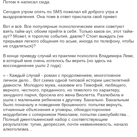
Потом я написал сюда.
Сегодня утром опять по SMS пожелал ей доброго утра и
выздоровления. Она тоже в ответ прислала свой привет.
Вот и всё. Все популярные психологические книги советуют
взять тайм-аут, обоим прийти в себя. Только каков он, этот тайм-
аут? Может, я тороплю события, давлю? Стоит выждать (не
прерывая легкого общения по аське, иногда по телефону, чтобы
не отдаляться)?
В конце приведу случай из практики психолога Владимира Леви,
в который мне очень хотелось бы верить (но здесь на
воссоединение ушло 2 года):
« - Каждый случай - роман с продолжением, многотомное
личное дело... Вот схема одной типовой истории шестилетней
давности. Молодого мужа, назовем его Тимофей, любящего,
верного, честного, преданного, но тяжелого по характеру,
занудного парня, бросила его жена Виолетта. Разлюбила и
ушла с маленьким ребенком к другому. Банально. Банальным
было поначалу и поведение брошенного: попытки вернуть,
отчаянные объяснения и уговоры, обоюдостороннее
мордобитие с соперником Николаем, попытки самоубийства...
Полный джентльменский набор с соответствующим
результатом: тупик, депрессия, почти невменяемость, начало
алкоголизма...