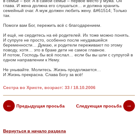
в семье – Бог. А в самой семье – первое место у мужа. Он
глава. И жена должна его слушаться… и должна хранить
семейный очаг. А муж должен любить жену. &#61514; Только
так.
Помоги вам Бог, пережить всё с благодарением.
И ещё, не сердитесь на её родителей. Их тоже можно понять.
И супруге не просто, особенно после неудавшейся
беременности… Думаю, и родители переживают по этому
поводу, хотя… это в браке дети не самое главное.
И потом, Господь бы всё послал… если бы вы шли с супругой в
одном направлении к Нему.
Не унывайте. Молитесь. Жизнь продолжается…
И Жизнь прекрасна. Слава Богу за всё!
Сестра во Христе, возраст: 33 / 18.10.2006
Предыдущая просьба
Следующая просьба
Вернуться в начало раздела