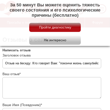
За 50 минут Вы можете оценить тяжесть
своего состояния и его психологические
причины (бесплатно)
Просьбы о помощи
Отзывы о сайте
Форум
Отзывы о сайте
Написать отзыв
Заголовок отзыва
Ваш отзыв*
Ваше Имя (Псевдоним)*