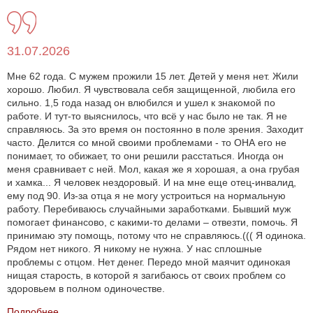
31.07.2026
Мне 62 года. С мужем прожили 15 лет. Детей у меня нет. Жили
хорошо. Любил. Я чувствовала себя защищенной, любила его
сильно. 1,5 года назад он влюбился и ушел к знакомой по
работе. И тут-то выяснилось, что всё у нас было не так. Я не
справляюсь. За это время он постоянно в поле зрения. Заходит
часто. Делится со мной своими проблемами - то ОНА его не
понимает, то обижает, то они решили расстаться. Иногда он
меня сравнивает с ней. Мол, какая же я хорошая, а она грубая
и хамка... Я человек нездоровый. И на мне еще отец-инвалид,
ему под 90. Из-за отца я не могу устроиться на нормальную
работу. Перебиваюсь случайными заработками. Бывший муж
помогает финансово, с какими-то делами – отвезти, помочь. Я
принимаю эту помощь, потому что не справляюсь.((( Я одинока.
Рядом нет никого. Я никому не нужна. У нас сплошные
проблемы с отцом. Нет денег. Передо мной маячит одинокая
нищая старость, в которой я загибаюсь от своих проблем со
здоровьем в полном одиночестве.
Подробнее