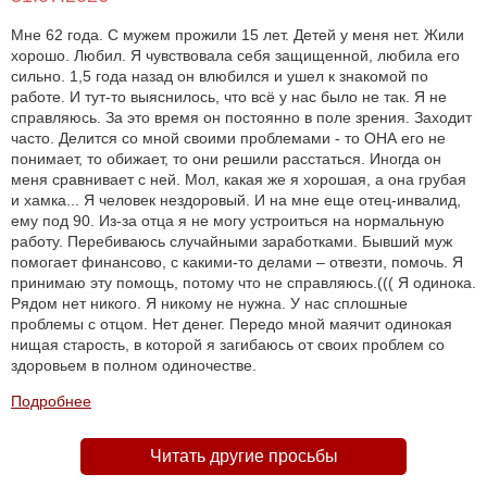
Мне 62 года. С мужем прожили 15 лет. Детей у меня нет. Жили
хорошо. Любил. Я чувствовала себя защищенной, любила его
сильно. 1,5 года назад он влюбился и ушел к знакомой по
работе. И тут-то выяснилось, что всё у нас было не так. Я не
справляюсь. За это время он постоянно в поле зрения. Заходит
часто. Делится со мной своими проблемами - то ОНА его не
понимает, то обижает, то они решили расстаться. Иногда он
меня сравнивает с ней. Мол, какая же я хорошая, а она грубая
и хамка... Я человек нездоровый. И на мне еще отец-инвалид,
ему под 90. Из-за отца я не могу устроиться на нормальную
работу. Перебиваюсь случайными заработками. Бывший муж
помогает финансово, с какими-то делами – отвезти, помочь. Я
принимаю эту помощь, потому что не справляюсь.((( Я одинока.
Рядом нет никого. Я никому не нужна. У нас сплошные
проблемы с отцом. Нет денег. Передо мной маячит одинокая
нищая старость, в которой я загибаюсь от своих проблем со
здоровьем в полном одиночестве.
Подробнее
Читать другие просьбы