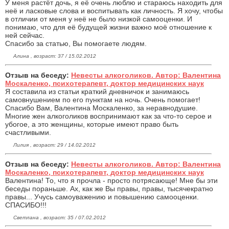
У меня растёт дочь, я её очень люблю и стараюсь находить для
неё и ласковые слова и воспитывать как личность. Я хочу, чтобы
в отличии от меня у неё не было низкой самооценки. И
понимаю, что для её будущей жизни важно моё отношение к
ней сейчас.
Спасибо за статью, Вы помогаете людям.
Алина , возраст: 37 / 15.02.2012
Отзыв на беседу:
Невесты алкоголиков. Автор: Валентина
Москаленко, психотерапевт, доктор медицинских наук
Я составила из статьи краткий дневничок и занимаюсь
самовнушением по его пунктам на ночь. Очень помогает!
Спасибо Вам, Валентина Москаленко, за неравнодушие.
Многие жен алкоголиков воспринимают как за что-то серое и
убогое, а это женщины, которые имеют право быть
счастливыми.
Лилия , возраст: 29 / 14.02.2012
Отзыв на беседу:
Невесты алкоголиков. Автор: Валентина
Москаленко, психотерапевт, доктор медицинских наук
Валентина! То, что я прочла - просто потрясающе! Мне бы эти
беседы пораньше. Ах, как же Вы правы, правы, тысячекратно
правы... Учусь самоуважению и повышению самооценки.
СПАСИБО!!!
Светлана , возраст: 35 / 07.02.2012