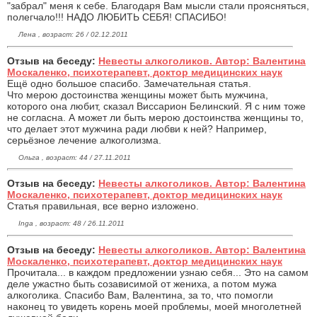
"забрал" меня к себе. Благодаря Вам мысли стали проясняться,
полегчало!!! НАДО ЛЮБИТЬ СЕБЯ! СПАСИБО!
Лена , возраст: 26 / 02.12.2011
Отзыв на беседу:
Невесты алкоголиков. Автор: Валентина
Москаленко, психотерапевт, доктор медицинских наук
Ещё одно большое спасибо. Замечательная статья.
Что мерою достоинства женщины может быть мужчина,
которого она любит, сказал Виссарион Белинский. Я с ним тоже
не согласна. А может ли быть мерою достоинства женщины то,
что делает этот мужчина ради любви к ней? Например,
серьёзное лечение алкоголизма.
Ольга , возраст: 44 / 27.11.2011
Отзыв на беседу:
Невесты алкоголиков. Автор: Валентина
Москаленко, психотерапевт, доктор медицинских наук
Статья правильная, все верно изложено.
Inga , возраст: 48 / 26.11.2011
Отзыв на беседу:
Невесты алкоголиков. Автор: Валентина
Москаленко, психотерапевт, доктор медицинских наук
Прочитала... в каждом предложении узнаю себя... Это на самом
деле ужастно быть созависимой от жениха, а потом мужа
алкоголика. Спасибо Вам, Валентина, за то, что помогли
наконец то увидеть корень моей проблемы, моей многолетней